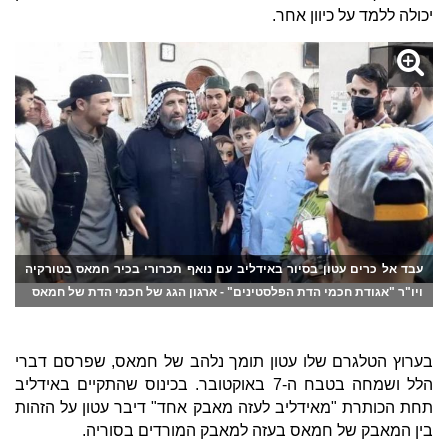
יכולה ללמד על כיוון אחר.
עבד אל כרים עטון בסיור באידליב עם נואף תכרורי בכיר חמאס בטורקיה
ויו"ר "אגודת חכמי הדת הפלסטינים" - ארגון הגג של חכמי הדת של חמאס
בערוץ הטלגרם שלו עטון תומך נלהב של חמאס, שפרסם דברי
הלל ושמחה בטבח ה-7 באוקטובר. בכינוס שהתקיים באידליב
תחת הכותרת "מאידליב לעזה מאבק אחד" דיבר עטון על הזהות
בין המאבק של חמאס בעזה למאבק המורדים בסוריה.