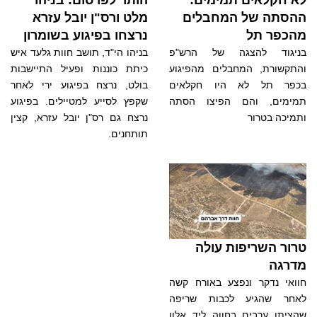
ההסתה של המחבלים
מלט ורס"ן יובל עזרא
מהכפר תל
נרצחו בפיגוע בשומרון
בניגוד להצגה של הרש"פ
בניהו הי"ד, תושב חוות גלעד איש
והתקשורת, המחבלים מהפיגוע
כיתת כוננות ופעיל התיישבות
בכפר תל לא היו חקלאים
בולט, נרצח בפיגוע ירי לאחר
תמימים, והם הפיצו הסתה
שקפץ לסייע למטיילים. בפיגוע
ותמיכה בטרור
נרצח גם רס"ן יובל עזרא, קצין
תותחנים.
טרור השריפות עולה
מדרגה
חוואי נדקר ונפצע באורח קשה
לאחר שהגיע לכבות שריפה
שהציתו ערבים בחווה ליד אלון