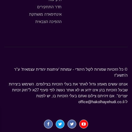
חדר התחקירים
אינתיפאדה מושתקת
ההפיכה הצבאית
© כל הזכויות שמורות לקול היהודי - עמותת 'עיתונות יהודית עצמאית' ע"ר
ה'תשע"ז
אנחנו עושים מאמץ גדול לאתר את בעלי הזכויות בצילומים. השימוש ביצירות
שבעל הזכויות בהן אינו ידוע או לא אותר נעשה לפי סעיף 27א ל"חוק זכויות
יוצרים". אם זיהיתם צילום ואתם בעלי הזכויות בו, יש לפנות
ל-
office@hakolhayehudi.co.il