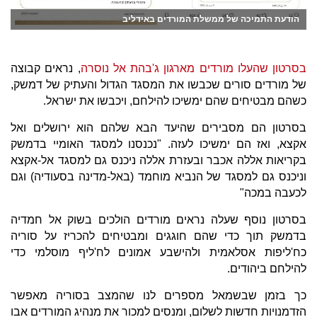
הודעת התמיכה של ממשלת המורדים באידליב
בסרטון שהעלו מורדים מארגון ג'בהת אל נוסרה
, נראים קבוצה
של מורדים סורים שכבשו את המסגד הגדול והעתיק של דמשק,
כשהם מבטיחים שהם ימשיכו להילחם, ויכבשו את ישראל.
בסרטון הם מסבירים שהיעד הבא שלהם הוא ירושלים ואל
אקצא, ואז הם ימשיכו לעזה. "נכנסנו למסגד האומיי בדמשק
בקריאות אללה אכבר ובעזרת אללה ניכנס גם למסגד אל-אקצא
וניכנס גם למסגד של הנביא מוחמד (באל-מדינה בסעודיה) וגם
לכעבה במכה"
בסרטון נוסף שעלה נראים מורדים הולכים בשוק אל חמדיה
בדמשק תוך כדי שהם חוגגים ומבטיחים להכריז על סוריה
כח'ליפות אסלאמית ולהישבע אמונים לח'ליף מוסלמי כדי
להילחם ביהודים.
כך בזמן שבשמאל מספרים לנו שהמצב בסוריה מאפשר
הזדמנויות חדשות לשלום, ומנסים למכור את מנהיג המורדים אבו