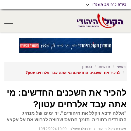
תוכן
תפריט
תפריט
בע"ה כ"ה אב תשפ"ו
ראשי
ראשי
נגישות
oggle
gation
ראשי
חדשות
בטחון
להכיר את השכנים החדשים: מי אתה עבד אלרחים עטון?
להכיר את השכנים החדשים: מי
אתה עבד אלרחים עטון?
"אללה ידכא ויקלל את היהודים". יד ימינו של מנהיג
המורדים בסוריה: תומך חמאס שרוצה לכבוש את אל אקצא.
מערכת הקול-היהודי
ט' כסלו תשפ"ה - 10:00 10/12/2024