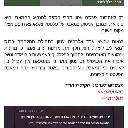
דברי הלל לטבח
רק לאחרונה פרסם עטון דברי הספד למנהיג החמאס יחיא
סינוואר, וכמובן העיסוק במאבק על פלסטין ואלאקצא תופס אצלו
מקום חשוב.
בנאום שנשא עבד אלרחים עטון בתחילת המלחמה בכנס
"מאידליב לעזה", הוא תקף את מדינות ערב ואמר כי מדינות
שמונעות מאזרחיהם "לתמוך בפלסטין" באמצעות כוח אדם ונשק
איבדו את הלגיטימיות. עטון אמר כי באסלאם אין הבדל בין
לאומים וכי המאבק של הסורים באסד וברוסיה זהה למאבק
הפלסטיני בציונים.
הצטרפו לעדכוני הקול היהודי:
בוואטסאפ >>
בטלגרם >>