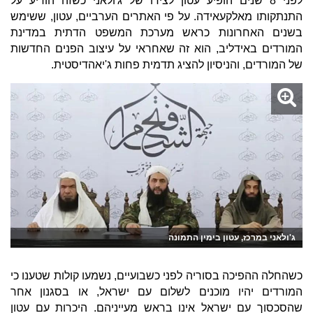
לפני 8 שנים הופיע עטון לצידו של ג'ולאני כשזה הודיע על
התנתקותו מאלקעאידה. על פי האתרים הערביים, עטון, ששימש
בשנים האחרונות כראש מערכת המשפט הדתית במדינת
המורדים באידליב, הוא זה שאחראי על עיצוב הפנים החדשות
של המורדים, והניסיון להציג תדמית פחות ג'יאהדיסטית.
ג'ולאני במרכז, עטון בימין התמונה
כשהחלה ההפיכה בסוריה לפני כשבועיים, נשמעו קולות שטענו כי
המורדים יהיו מוכנים לשלום עם ישראל, או בסגנון אחר
שהסכסוך עם ישראל אינו בראש מעייניהם. היכרות עם עטון