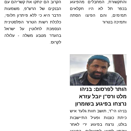
והתקשורת, המחבלים מהפיגוע
הקרוב הם ינתקו את קשריהם עם
בכפר תל לא היו חקלאים
הבנקים של הרש"פ, משמעות
תמימים, והם הפיצו הסתה
הדבר היא כי ללא פיתרון חלופי,
ותמיכה בטרור
כלכלת רשות הטרור הפלסטינית
הנסמכת לחלוטין על ישראל
בהעדר מטבע משלה - עלולה
לקרוס.
הותר לפרסום: בניהו
מלט ורס"ן יובל עזרא
נרצחו בפיגוע בשומרון
בניהו הי"ד, תושב חוות גלעד איש
כיתת כוננות ופעיל התיישבות
בולט, נרצח בפיגוע ירי לאחר