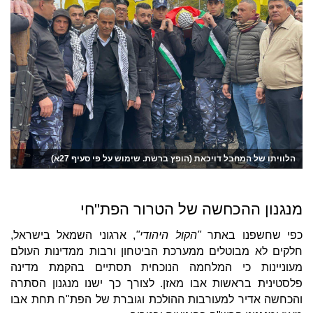
הלוויתו של המחבל דויכאת (הופץ ברשת. שימוש על פי סעיף 27א)
מנגנון ההכחשה של הטרור הפת"חי
כפי שחשפנו באתר
"הקול היהודי"
, ארגוני השמאל בישראל,
חלקים לא מבוטלים ממערכת הביטחון ורבות ממדינות העולם
מעוניינות כי המלחמה הנוכחית תסתיים בהקמת מדינה
פלסטינית בראשות אבו מאזן. לצורך כך ישנו מנגנון הסתרה
והכחשה אדיר למעורבות ההולכת וגוברת של הפת"ח תחת אבו