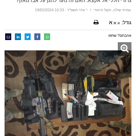
גדודי חללי אל אקצא. האם זה נועד להגן על אבו מאזן?
עמיחי שילה, הקול היהודי
י' אדר תשפ"ד - 10:33 19/02/2024
א
גודל:
א
א
אהבתם? שתפו