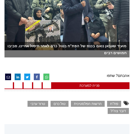
מועיד שעבאן נואם בכנס של הפת"ח בטול כרם לאחר חיסול אחיינו. סביבו
חמושים רבים
אהבתם? שתפו
פנייה למערכת
פת"ח
הרשות הפלסטינית
טול כרם
טרור ערבי
דובר צה"ל