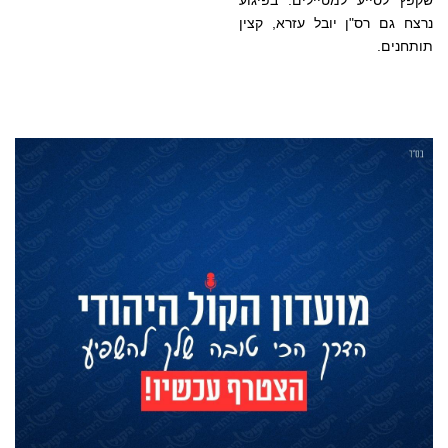
שקפץ לסייע למטיילים. בפיגוע
נרצח גם רס"ן יובל עזרא, קצין
תותחנים.