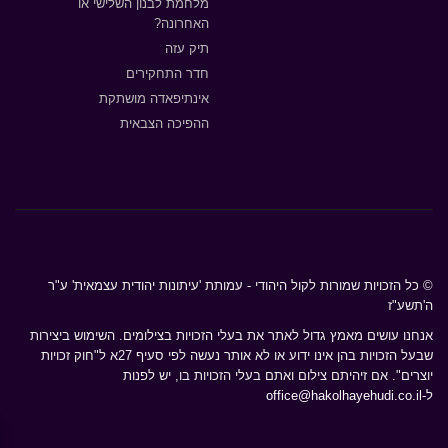
מלחמת לבנון השלישי או
האחרונה?
תיק עזה
חדר התחקירים
אינתיפאדה מושתקת
ההפיכה הצבאית
© כל הזכויות שמורות לקול היהודי - עמותת 'עיתונות יהודית עצמאית' ע"ר
ה'תשע"ז
אנחנו עושים מאמץ גדול לאתר את בעלי הזכויות בצילומים. השימוש ביצירות
שבעל הזכויות בהן אינו ידוע או לא אותר נעשה לפי סעיף 27א ל"חוק זכויות
יוצרים". אם זיהיתם צילום ואתם בעלי הזכויות בו, יש לפנות
ל-
office@hakolhayehudi.co.il