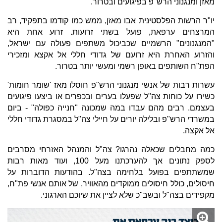
מאזן ומנגנוני הרש"פ בפיגועים ובטרור.
יו"ר הרשות הפלסטינית אבו מאזן, ממש כמו קודמו בתפקיד, רב
המרצחים ערפאת, פועל בשתי זרועות. זרוע אחת היא
"המנגנונים" הרשמיים שכביכול משתפים פעולה עם ישראל,
והזרוע האחרת היא זרועם של גדודי חללי אל אקצא ומזכירי
הפת"ח השותפים באופן רשמי ומעשי יותר בטרור.
עשרות רבות של אנשי מנגנוני הרש"פ חוסלו מאז 'שומר חומות'
כשירו על כוחות צה"ל שפעלו בערים ובכפרים או ביצעו פיגועים
בעצמם. רבים מהם עבדו במה שמכונה "חנייה כפולה" - ביום
במשרדי הרש"פ ובלילה יורים על חיילי צה"ל במסגרת גדודי חללי
אל אקצה.
כמה מחבלים שכאלה נהרגו? צה"ל והמנהל האזרחי מסרבים
לספק נתונים אך להערכתנו מעל 100, ועוד מאות רבות
שמשתתפים בפועל בלחימה בצה"ל. בהודעות הדוברות על
חיסולים, כולל חיסולים ממוקדים מהאוויר, של אותם אנשי פת"ח,
מקפידים בצה"ל ובשב"כ שלא לציין את שיוכם הארגוני.