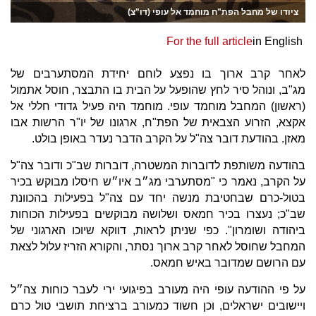
ציודו של מחבל הפת"ח מוחמד אל עופי (דו"צ)
For the full article
in English
לאחר קרב ארוך בו נפצע לוחם יחידת המסתערבים של
מג"ב, ונוהל סיר לחץ שהופעל על הבית בו התבצר, חוסל אתמול
(ראשון) המחבל מוחמד עופי. מוחמד היה פעיל גדודי חללי אל
אקצא, הזרוע הצבאית של הפת"ח, ארגונו של יו"ר הרשות אבו
מאזן. בהודעת דובר צה"ל על הקרב הדבר נעדר באופן בולט.
בהודעה משותפת לדוברות המשטרה, דוברות שב"כ ודובר צה"ל
על הקרב, נאמר כי "מסתערבי מג״ב איו״ש חיסלו מבוקש בכיר
בטול-כרם שבחטיבת מנשה יחד עם צה"ל בפעילות בהכוונת
שב"כ; נעצרו בכיר חמאס ושלושה מבוקשים בפעילות הכוחות
ביהודה ושומרון". כפי שניתן לראות, דווקא שיוכו הארגוני של
המחבל שחוסל לאחר קרב ארוך נסתר, והקורא הזריז עלול לצאת
עם הרושם שמדובר באיש חמאס.
על פי ההודעה עופי היה מעורב בפיגועי ירי לעבר כוחות צה״ל
ויישובים ישראלים, וכן חשוד כמעורב ברציחת תושבי טול כרם