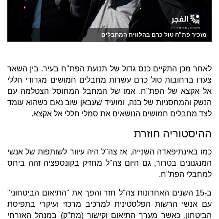
מזכיר פת"ח טול כרם בהלווית המחבלים
לאחר מכן התקיים כנס גדול של תנועת הפת"ח בעיר. בין השאר
צעדו ברחובות טול כרם עשרות מחבלים חמושים מגדודי חללי
אל אקצא של הפת"ח. אמו של המחבל המחוסל הצטלמה עם
הנשק והמחסניות של בנה, ומועיד שעבאן שוב נאם כשהוא עומד
לצד מחבלים חמושים הנושאים את סמלי חללי אל אקצא.
ההיסטוריה חוזרת
כמו באינתיפאדה השנייה, אז צה"ל היה עיוור לשותפות של אנשי
המנגנונים בטרור, גם היום צה"ל מחזיק בקונספציה זהה ביחס
למחבלי הפת"ח.
ב-15 השנים האחרונות צה"ל חזר והפך את "התיאום הביטחוני"
עם אנשי הרשות הפלסטינית למרכיב מרכזי ועיקרי בתפיסת
הביטחון, כאשר מערך התיאום וקישור (מת"ק) במנהל האזרחי