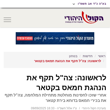
תוכן
תפריט
תפריט
בע"ה כ"ד אב תשפ"ו
ראשי
ראשי
נגישות
oggle
gation
ראשי
חדשות
בטחון
לראשונה: צה"ל תקף את הנהגת חמאס בקטאר
לראשונה: צה"ל תקף את
הנהגת חמאס בקטאר
אחרי שזכו לחסינות מוחלטת מתחילת המלחמה, צה"ל תקף
את בכירי חמאס בדוחא בירת קטאר
מערכת הקול-היהודי
ט"ז אלול תשפ"ה - 16:33 09/09/2025