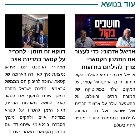
עוד בנושא
אריאל אדמוני: כדי לעצור
דווקא זה הזמן - להכריז
את התמנון הקטארי
על קטאר כמדינת אויב
צריך להילחם בזרועות
מאחורי ההסכם עם איראן
נמצאת איך לא ידה הארוכה של
אריאל אדמוני הגיע לאולפן הקול
קטאר, שזוכה לחיבוק חם מממשל
היהודי לדבר איתנו על קטאר, על
טראמפ. מדינת ישראל נזהרה
המקום שלה בפוליטיקה של
במשך שנים לתקוף את קטאר
המזרח התיכון והעולם, על
בגלל החשש מארצות הברית,
ההשפעה שלה על ארצות הברית
הגיע הזמן להכריז על קטרא
ועל ישראל, ועל דרך הנכונה
כמדינת אויב, ולהקים מערך
להילחם במממנת הטרור מספר
הסברה בינלאומי שיתמודד עם
אחת בעולם
התמנון הקטארי: מאמר מערכת