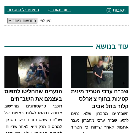
תגובות (0)
כתוב תגובה
פתיחת כל התגובות
מיון לפי:
עוד בנושא
שב"ח ערבי הטריד מינית
הנערים שהחליטו לתפוס
קטינות בחוף צ'ארלס
בעצמם את השב"חים
קלור בתל אביב
רוכבי טרקטורונים מהיישוב
אדורה נדהמו לגלות כמויות של
השב"חים מחברון שלא נחים
שב"חים שמסתתרים ביער הסמוך
לרגע: שב"ח ערבי מחברון נעצר
למחסום תרקומיא, לאחר שדיווחו
אתמול לאחר שדווח כי הטריד