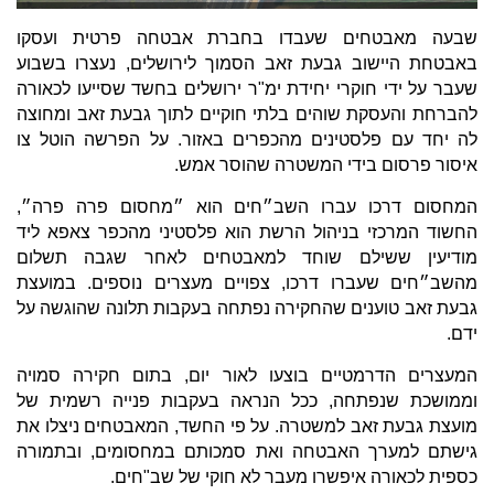
שבעה מאבטחים שעבדו בחברת אבטחה פרטית ועסקו
באבטחת היישוב גבעת זאב הסמוך לירושלים, נעצרו בשבוע
שעבר על ידי חוקרי יחידת ימ"ר ירושלים בחשד שסייעו לכאורה
להברחת והעסקת שוהים בלתי חוקיים לתוך גבעת זאב ומחוצה
לה יחד עם פלסטינים מהכפרים באזור. על הפרשה הוטל צו
איסור פרסום בידי המשטרה שהוסר אמש.
המחסום דרכו עברו השב״חים הוא ״מחסום פרה פרה״,
החשוד המרכזי בניהול הרשת הוא פלסטיני מהכפר צאפא ליד
מודיעין ששילם שוחד למאבטחים לאחר שגבה תשלום
מהשב״חים שעברו דרכו, צפויים מעצרים נוספים. במועצת
גבעת זאב טוענים שהחקירה נפתחה בעקבות תלונה שהוגשה על
ידם.
המעצרים הדרמטיים בוצעו לאור יום, בתום חקירה סמויה
וממושכת שנפתחה, ככל הנראה בעקבות פנייה רשמית של
מועצת גבעת זאב למשטרה. על פי החשד, המאבטחים ניצלו את
גישתם למערך האבטחה ואת סמכותם במחסומים, ובתמורה
כספית לכאורה איפשרו מעבר לא חוקי של שב"חים.