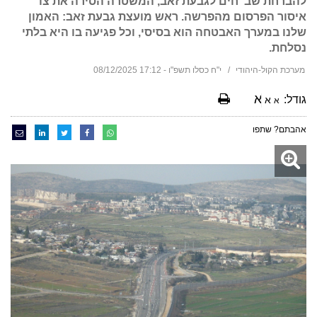
להברחת שב"חים לגבעת זאב, המשטרה הסירה את צו
איסור הפרסום מהפרשה. ראש מועצת גבעת זאב: האמון
שלנו במערך האבטחה הוא בסיסי, וכל פגיעה בו היא בלתי
נסלחת.
מערכת הקול-היהודי
י"ח כסלו תשפ"ו - 17:12 08/12/2025
א
גודל:
א
א
אהבתם? שתפו