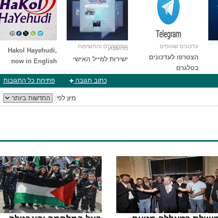
עדכונים שוטפים
התחקירים והחשיפות
מהשבוע
Hakol Hayehudi,
הצטרפו לעדכונים
ישירות למייל האישי
now in English
בטלגרם
כתוב תגובה
פתיחת כל התגובות
מיון לפי: