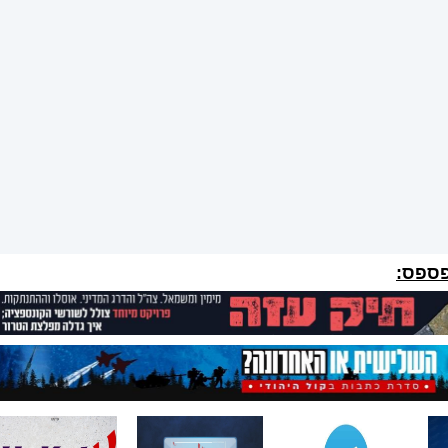
פספס: