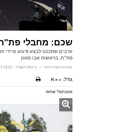
שכם: מחבלי פת"ח 
ערבים שתכננו לבצע פיגוע מיידי ח
פת"ח, בראשות אבו מאזן
מערכת הקול-היהודי
ה' כסלו תשפ"ד - 19:22 18/11/2023
א
גודל:
א
א
אהבתם? שתפו