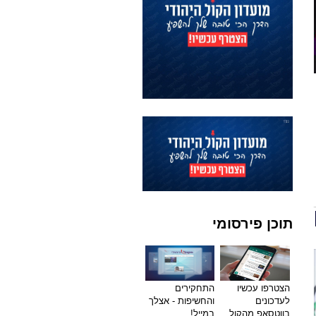
תוכן פירסומי
הצטרפו עכשיו
התחקירים
לעדכונים
והחשיפות - אצלך
בווטסאפ מהקול
במייל!