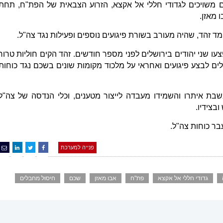
 משויכים לגדודי חללי אל אקצא, הזרוע הצבאית של הפת"ח, תחת
 מאזן.
 זהד, שהיה מעורב בשורת פיגועים נוספים ופעילות נגד צה"ל.
צעו שני יהודים בירושלים לפני מספר חודשים. זהד הקים חוליות טרור
ם לבצע פיגועים ואחראי על מלכוד מקומות שונים בשכם נגד כוחות
ת איתרו והשמידו מעבדה לייצור מטענים, וכלי הנדסה של צה"ל
בצידיו.
בר כוחות צה"ל.
פנייה למערכת
גדודי חללי אל אקצא
פת"ח
אבו מאזן
שכם
חיסול מחבלים