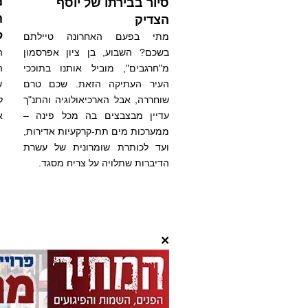
מ
סיור בבירתו של יוסף
ה
הצדיק
ל
מתי בפעם האחרונה טיילתם
בשכם? השבוע, בן ציון אפרסמון
ה
מ"חרגבים", מוביל אותנו בתוככי
העיר העתיקה הזאת. שכם טרם
ש
שוחררה, אבל הארכיאולוגיה והתנ"ך
ל
עדיין מבצבצים בה מכל פינה –
א
ממערכות מים תת-קרקעיות אדירות,
ועד לכותרת שומרונית של עשרת
הדיברות שתלויה על צריח מסגד.
×