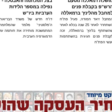
ושלת רמאללה מטעם
בצל המלחמה והאבטלה -
רש"פ בקבלת פנים
נפילה במספר הלידות
מחבל מהלינץ' ברמאללה
הערביות ביו"ש
מחבל זיאד חמודה, פעיל פת"ח
דו"ח חדש של משרד הבריאות
השתחרר לאחר 25 שנה בכלא לאחר
ה'פלסטיני' מלמד שהמלחמה
השתתף בלינץ' ברמאללה, זכה
המתמשכת מותירה את חותמה על
קבלת פנים חגיגית בהשתתפות
הדמוגרפיה הערבית.
נשי הפת"ח