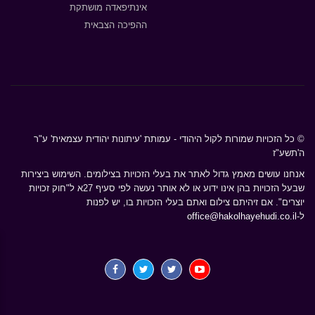
אינתיפאדה מושתקת
ההפיכה הצבאית
© כל הזכויות שמורות לקול היהודי - עמותת 'עיתונות יהודית עצמאית' ע"ר
ה'תשע"ז
אנחנו עושים מאמץ גדול לאתר את בעלי הזכויות בצילומים. השימוש ביצירות
שבעל הזכויות בהן אינו ידוע או לא אותר נעשה לפי סעיף 27א ל"חוק זכויות
יוצרים". אם זיהיתם צילום ואתם בעלי הזכויות בו, יש לפנות
ל-
office@hakolhayehudi.co.il