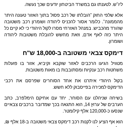
ליו"ש. לטענתו גם במשרד הביטחון יודעים שכך נעשה.
אלא שלפי החוק "הובלתו של רכב פסול בתוך האזור טעונה היתר
מהממונה". כלומר אסור להכניס ליהודה ושומרון רכב משטובה
שהורד מהכביש. במנהל האזרחי מסרו לקול היהודי כי לא קיים כל
היתר כזה לאף אדם, וזאת מחשש להובלת משטובות ליהודה
ושומרון.
דימקס צבאי משטובה ב-18,000 ש"ח
מטוויל הגיעו הרכבים לאזור שוקבא וקיביא, אזור בו פועלות
משחטות רכב ענקיות ומסתובבות בו מאות משטובות.
בקול היהודי איתרנו את אחד הסוחרים שפרסם את רכבי
הדימקס למכירה בפייסבוק ללא חשש.
בשיחה שניהלנו עם הסוחר, יחד עם אחיקם הימלפרב, כתב
הערבים של ערוץ 14, הוא התגאה בכך שמדובר ברכבים צבאיים
שנסעו כ-120,000 אלף קילומטר.
הוא אף הציע לנו לקנות רכב דימקס צבאי משטובה ב-18 אלף ₪,