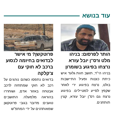
עוד בנושא
הותר לפרסום: בניהו
פרוטקשן? מי אישר
מלט ורס"ן יובל עזרא
לבדואים בחיזמה לנסוע
נרצחו בפיגוע בשומרון
ברכב לא חוקי עם
צ'קלקה
בניהו הי"ד, תושב חוות גלעד איש
כיתת כוננות ופעיל התיישבות
בדואים נתפסו כשהם נוהגים על
בולט, נרצח בפיגוע ירי לאחר
רכב לא חוקי שמתחזה לרכב
שקפץ לסייע למטיילים. בפיגוע
אבטחה באזור אדם, ושוחררו
נרצח גם רס"ן יובל עזרא, קצין
בהוראה מלמעלה. התושבים
תותחנים.
טוענים: מדובר בגובי פרוטקשן
שמאותרגים על ידי המתפ"ש