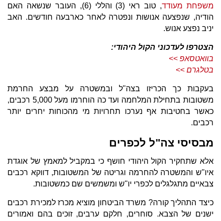
משפחת מעודד
, טוב ראי (3) והללי (6), העובר שנשאה האם
הודיה, שנפצעה אנושות ונפטרה לאחר כארבעה חודשים. האב
יניב נפצע אנוש.
הצטרפו לעדכוני הקול היהודי:
בוואטסאפ >>
בטלגרם >>
בעקבות כך הכריזו בצה"ל ובמשטרה על מבצע החרמת
משטובות בתחילת המלחמה ועד כה הוחרמו מעל 5,000 רכבים,
כאשר בחטיבות אף נערכו תחרויות מי מהכוחות יחרים יותר
רכבים.
מבסיסי צה"ל לכפרים
אלא שתחקיר הקול היהודי חושף כי במקביל למאמץ של אוגדת
איו"ש והמשטרה להחרמה וגריטה של המשטובות, דווקא רכבים
צבאיים מתגלגלים לכפרי יו"ש ומשמשים שם כמשטובות.
כיצד התהליך קורה? משרד הביטחון מוציא מכרז למכירת רכבים
ישנים של הצבא. סוחרים, חלקם ערבים, זוכים בהם ואמורים