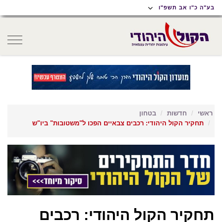
תוכן
תפריט
תפריט
בע"ה כ"ו אב תשפ"ו
ראשי
ראשי
נגישות
oggle
gation
ראשי
חדשות
בטחון
תחקיר הקול היהודי: רכבים צבאיים הפכו ל"משטובות" ביו"ש
תחקיר הקול היהודי: רכבים