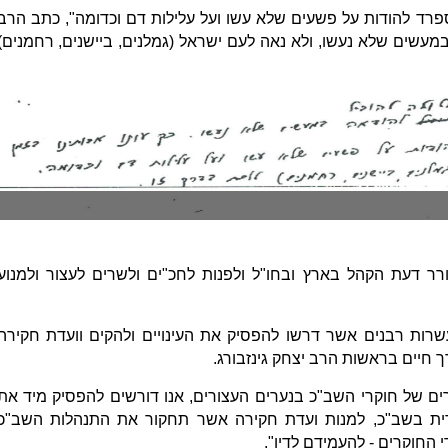
 בספרד להודות על פשעים שלא עשו ועל עלילות דם וכדומה", כתב הרב
 במעשים שלא נעשו, ולא נאה לעם ישראל (גמלנים, ביישנים, רחמנים)
ורר דעת הקהל בארץ ובחו"ל ולפנות לחכ"ים ולשרים לעצור ולמנוע
רות רבנים אשר דרשו להפסיק את העינויים ולהקים וועדת חקירה
ך חיים בראשות הרב יצחק גינזבורג.
ם של חוקרי השב"כ בנערים העצורים, אנו דורשים להפסיק מיד את
ית בשב"כ, למנות ועדת חקירה אשר תחקור את התנהלות השב"כ
 החוקרים - להעמידם לדין".