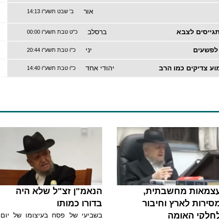
אור
ב' שבט תשע"ו 14:13
גייסים לצבא
ברסלב
כ"ט טבת תשע"ו 00:00
 לפשעים
יני
כ"ו טבת תשע"ו 20:44
וע צדיקים כמו הרב
יהודי אחד
כ"ו טבת תשע"ו 14:40
צמאות מחשבתית,
הנאמ"ן זצ"ל שלא היה
סירות לארץ וחיבור
בדורו כמותו
חלקי האומה
בשביעי של פסח בעיצומו של יום,