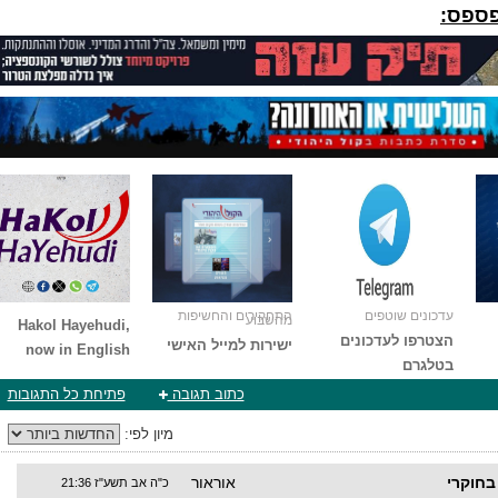
פספס:
עדכונים שוטפים
התחקירים והחשיפות
מהשבוע
Hakol Hayehudi,
הצטרפו לעדכונים
ישירות למייל האישי
now in English
בטלגרם
כתוב תגובה
פתיחת כל התגובות
מיון לפי:
בחוקרי
אוראור
כ"ה אב תשע"ז 21:36