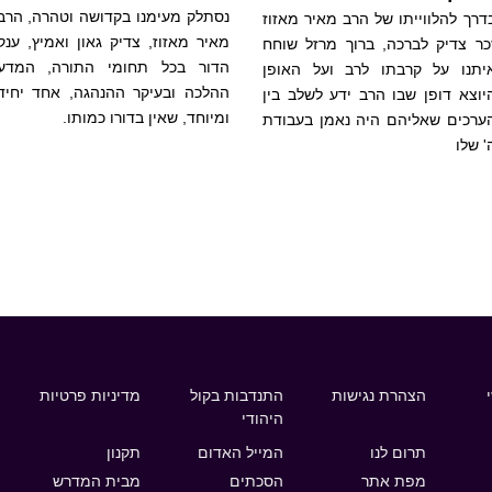
נסתלק מעימנו בקדושה וטהרה, הרב
דרך להלווייתו של הרב מאיר מאזוז
מאיר מאזוז, צדיק גאון ואמיץ, ענק
כר צדיק לברכה, ברוך מרזל שוחח
הדור בכל תחומי התורה, המדע
יתנו על קרבתו לרב ועל האופן
ההלכה ובעיקר ההנהגה, אחד יחיד
יוצא דופן שבו הרב ידע לשלב בין
ומיוחד, שאין בדורו כמותו.
ערכים שאליהם היה נאמן בעבודת
' שלו
הצהרת נגישות
התנדבות בקול
מדיניות פרטיות
היהודי
תרום לנו
המייל האדום
תקנון
מפת אתר
הסכתים
מבית המדרש