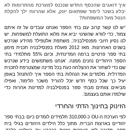
איך דואגים שהכסף החדש שנכנס למערכת מהתרומות לא
יבלע בשכר לימוד שפתאום יזנק, אלא שהרווח ילך להקלת
הנטל מעל המשפחות?
'יש לנו קשר קרוב עם בתי הספר ואנחנו עובדים על זה איתם
צמוד, כדי לוודא שהשינוי יביא את מלוא התועלת למשפחות. יש
לנו נסיון חיובי מפנסילבניה', משתפת אלטפילד מהידע שנרכש
בשנים האחרונות. מאז 2012 פועלת בפנסילבניה תכנית מימון
בתי ספר פרטיים ברמה המדינתית, וכיום 55% מתלמידי בתי
הספר היהודיים נהנים ממנה. 'אנחנו משתמשים בידע שנרכש
שם כדי לשחזר את ההצלחה כעת בכל מדינה שמצטרפת לתכנית
הפדרלית. מלמדים את הנהלות בתי הספר איך להתנהל באופן
יעיל כך שכל כסף חדש יוכל להוריד משכר הלימוד, ואפילו
מביאים צוותים מבתי ספר בפנסילבניה למדינות אחרות כדי
שילמדו אותם בעצמם'.
הזינוק בחינוך הדתי והחרדי
לפי הערכת ה-OU כ-310,000 תלמידים לומדים כיום בבתי ספר
יהודיים בארצות הברית. מתוך כלל הילדים היהודים בגילי בית