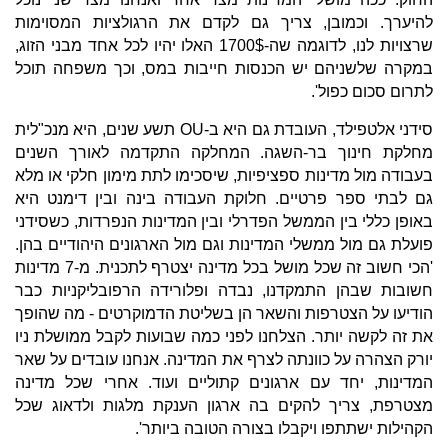
להיערך. וכמובן, צריך גם לקדם את הרגולציות המסוימות
שרצויות לנו, לדוגמה שה-1700$ האלו יהיו לכל אחד מבני הזוג,
במקרה שלשניהם יש הכנסות חייבות במס, וכך משפחה תוכל
לתרום סכום כפול'.
סידני אלטפילד, העובדת גם היא ב-OU תשע שנים, היא מנכ"לית
מחלקת חינוך בר-השגה. המחלקה התקדמה לאורך השנים
בעבודה מול מדינות ספציפיות, שיסכימו לתת מימון חלקי או מלא
גם לבתי ספר פרטיים. חלוקת העבודה בינה ובין דימנט היא
באופן כללי בין הממשל הפדרלי ובין המדינות הנפרדות, כשסידני
פועלת גם מול ממשלי המדינות וגם מול הארגונים היהודיים בהן.
'הכי חשוב זה שכל מושל בכל מדינה יצטרף לתכנית. מ-7 מדינות
חשובות שבהן התמקדנו, נבדה ופלורידה הרפובליקניות כבר
הודיעו על הצטרפות והשאר הן בשליטת הדמוקרטים - מה שהופך
את זה לקשה יותר. הצלחנו לפני כמה שבועות לקבל ממושלת ניו
יורק הצהרה על כוונתה לצרף את המדינה. אנחנו עובדים על שאר
המדינות, יחד עם ארגונים קתוליים ועוד. אחרי שכל מדינה
מצטרפת, צריך להקים בה ארגון הענקת מלגות ולדאוג שכל
הקהילות ישתתפו ויקבלו בצורה הטובה ביותר'.