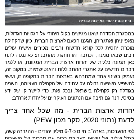
בית כנסת יהודי בארצות הברית
במסגרת הסדרה שאנו מגישים בקול היהודי על הגלויות הגדולות,
מאפייניהן ואתגריהן, הגענו הפעם לארצות הברית. כיון שהקהילה
מוכרת יחסית לכל קורא חדשות ורבים מכירים אישית עולים
רבים שבאו ממנה, הכתבה הזו חורגת מהתבנית: לא ננסה לתת
כאן תמונה כללית של יהדות ארצות הברית המגוונת, או ללמד
דברים חדשים על אתגרי ההתבוללות והאנטישמיות. במקום זה,
נעמיק בשינוי אחד שמתרחש בארצות הברית בתקופה זו, ועשוי
להשפיע השפעה גדולה על עתידה של הקהילה העצומה, השניה
בגודלה רק לקהילה בישראל. ובכל זאת, כדי ליישר קו של ידע
בסיסי, הנה גם תיבה עם הנתונים העיקריים על יהדות ארה"ב:
יהדות ארצות הברית - מה שכל אחד צריך
לדעת (נתוני 2020, סקר מכון PEW)
לפי ההערכות, בארה"ב חיים כ-6-7 מיליון יהודים - ההגדרה קשה,
בגלל שילוב של נישואי תערובת רבים עם תרבות של השארות