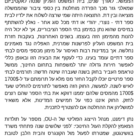
הממשל. לאורך שנים, בית המשפט העליון שנטה לאקטיביזם
שמאלני גזר מכך הפרדה מוחלטת בין כספי ציבור שהממשלה
מוציאה ובין דת. התוצאה היתה שמי שרצה לשלוח את ילדיו לבית
ספר דתי - נוצרי, יהודי או דתי מכל סוג אחר - נאלץ להשתתף
במיסים שהוא נתן במימון בתי הספר הציבוריים, אך לא יכול היה
להנות מהמימון הזה בעצמו. בשנים האחרונות, בעקבות חזרת
בית המשפט העליון לפרשנות שמרנית, האפליה נגד מאמינים
נחלשה. אך במדינות רבות האיסור על מימון מכספי מסים לבתי
ספר דתיים עומד בעינו. כדי לעקוף את הבעיה הזו ובאופן כללי
לאפשר חירות גדולה יותר למשפחות בתחום החינוך, ממשל
טראמפ העביר בחוק בשנה שעברה שיטה חדשה: תורמים לבתי
ספר פרטיים יוכלו לקבל החזר מס מלא על תרומתם עד ל-1700$
לאיש לשנה. למעשה, החוק הזה מאפשר לתורמים להחליט שעד
1700$ מהמסים שלהם יממנו דווקא את בתי הספר שהם רוצים
לחזק. החוק איננו כפוי על חמישים המדינות, אלא משאיר
למושליהן את ההחלטה אם להצטרף לתכנית.
נתן דימנט, מנהל הייצוג הפוליטי של ה-OU, מספר על תולדות
המאמץ להקלת העול החינוכי: 'לפני שלושים שנה פתחתי משרד
בוושינגטון, שמטרתו לפעול מול הקונגרס והבית הלבן לטובת