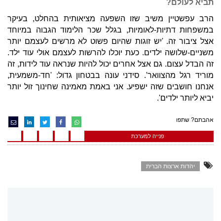
תביא לעולם?
הרב עפשטיין משיב שזו השפעה מציאותית בהחלט, בעיקר
במשפחות דתיות-לאומיות, בגלל שכר הלימוד הגבוה במיוחד
אצל ציבור זה. 'יש זוגות שהיום פשוט לא מרשים לעצמם יותר
משניים-שלושה ילדים. כעת יוכלו להרשות לעצמם אולי עוד ילד.
זה הבדל עצום. גם אצל אחרים יכול להיות שנראה עוד לידות, זה
מוריד רגל מהצוואר'. סידני עונה בבטחון גדול: 'חד-משמעית,
אנחנו חושבים שזה ישפיע. אני באמת מאמינה שחינוך זול יותר
יביא ליותר ילדים'.
אהבתם? שתפו
פנייה למערכת
יהדות ארצות הברית