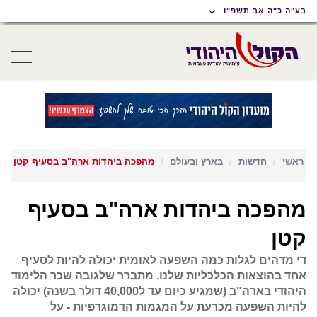
תוכן
תפריט
תפריט
בע"ה כ"ה אב תשפ"ו
ראשי
ראשי
נגישות
oggle
gation
ראשי
חדשות
בארץ ובעולם
מהפכה ביהדות ארה"ב בסעיף קטן
מהפכה ביהדות ארה"ב בסעיף
קטן
די מדהים לגלות כמה השפעה לאומית יכולה להיות לסעיף
אחד בהוצאות הכלכליות שלנו. מתברר שלגובה שכר הלימוד
היהודי בארה"ב (שמגיע כיום עד ל40,000 דולר בשנה) יכולה
להיות השפעה מכרעת על המגמות הדמוגרפיות - על