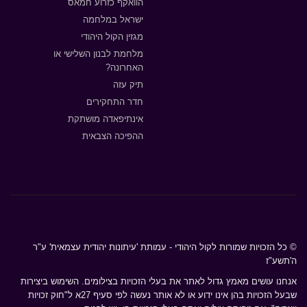
הוואקף כזרוע חמאס
ישראל במלחמה
מגזין הקול היהודי
מלחמת לבנון השלישי או
האחרונה?
תיק עזה
חדר התחקירים
אינתיפאדה מושתקת
ההפיכה הצבאית
© כל הזכויות שמורות לקול היהודי - עמותת 'עיתונות יהודית עצמאית' ע"ר
ה'תשע"ז
אנחנו עושים מאמץ גדול לאתר את בעלי הזכויות בצילומים. השימוש ביצירות
שבעל הזכויות בהן אינו ידוע או לא אותר נעשה לפי סעיף 27א ל"חוק זכויות