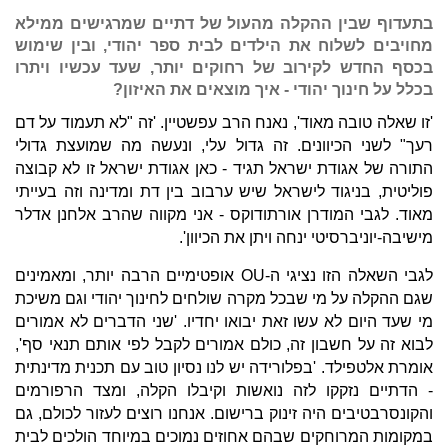
בתעדוף שבין ההקלה מהעול של דתיים שמרגישים ממילא
מחויבים לשלוח את הילדים לבית ספר יהודי, ובין שימוש
בכסף החדש לקירוב של רחוקים יותר, שעד עכשיו ויתרו
בכלל על חינוך יהודי - איך מוצאים את האיזון?
'זו שאלה טובה מאוד', נאנח הרב עפשטיין. 'זה "לא תעמוד על דם
רעך" לשני הכיוונים. זה גדול עלי, ונעשה מה שמועצת גדולי
התורה של אגודת ישראל תגיד - כאן אגודת ישראל זו לא קבוצה
פוליטית, בניגוד לישראל שיש ערבוב בין דת ומדינה וזה בעייתי
מאוד. לגבי המודרן אורתודוקס - אני מקווה שהרב אלחנן אדלר
מישיבה-יוניברסיטי ינחה ויתן את הכיוון'.
לגבי השאלה הזו נציגי ה-OU אופטימיים הרבה יותר, ומאמינים
שגם ההקלה על מי שבכל מקרה שולחים לחינוך יהודי וגם משיכת
מי שעד היום לא עשו זאת יבואו יחדיו. 'שני הדברים לא אמורים
לבוא זה על חשבון זה, כולם אמורים לקבל לפי אותם תנאי סף',
אומרת אלטפילד. 'בפלורידה יש לנו נסיון טוב עם תכנית מדינתית
- הדתיים נזקקו לזה נואשות וקיבלו הקלה, ומצד הרפורמים
והקונסרבטיבים היה זינוק ברישום. אנחנו רוצים לעזור לכולם, גם
במקומות המרוחקים שבהם אחוזים נמוכים במיוחד הולכים לבית