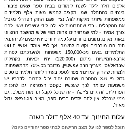
אלפים דולר לילד לשנת לימודים בבית ספר שאינו ציבורי.
בינתיים כהתחלה שמו תקציב לחמש מאות אלף תלמידים
ממשפחות שיותר נזקקות לזה'. נציין שגם החוק הפדרלי מגביל
את המקבלים - כדי שהתרומות לא ילכו לידי עשירים שאין להם
צורך אמיתי - למי שמרוויחים פחות מפי שלוש מהשכר החציוני
באותו מקום. נתונים ברורים על כמה יהודים יהיו זכאים לפי התנאי
הזה הם מורכבים וקשים להשגה, אך לפי אומדן אנשי ה-OU
התלמידים באים מכ-150,000 משפחות, ולהערכתם לפחות
ארבע-חמישיות מתוכן (120,000) יהיו זכאיות. בקהילתו
שבדאלאס, מעריך הרב עפשטיין, מדובר בכ-70% מהמשפחות.
ולמרות שהחוק המדינתי צפוי לספק בעתיד ליותר תלמידים סכום
גדול פי 3-6 מהסכום שתורם יחיד יכול לתרום, לדבריו יש
משמעות עצומה לכך שעכשיו טקסס הצטרפה גם לתכנית
הפדרלית. 'זה גיים צ'יינג'ר - זה שנוכל לקבל תרומות מכולם, גם
ממי שבכלל אין להם ילדים בבית ספר, מציב פוטנציאל גדול
מאוד'.
עלות החינוך: עד 40 אלף דולר בשנה
תוכל לספר לנו על מצב הרישום לבתי ספר יהודיים כיום?