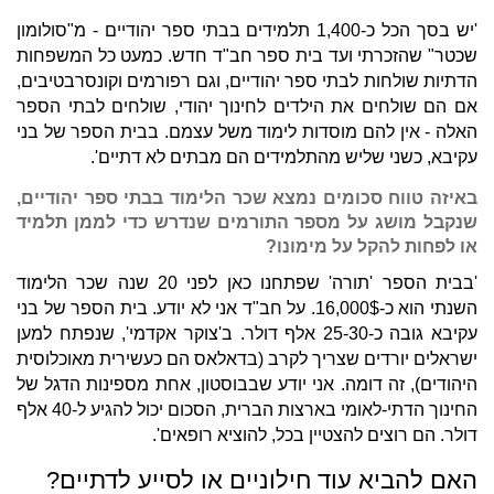
'יש בסך הכל כ-1,400 תלמידים בבתי ספר יהודיים - מ"סולומון
שכטר" שהזכרתי ועד בית ספר חב"ד חדש. כמעט כל המשפחות
הדתיות שולחות לבתי ספר יהודיים, וגם רפורמים וקונסרבטיבים,
אם הם שולחים את הילדים לחינוך יהודי, שולחים לבתי הספר
האלה - אין להם מוסדות לימוד משל עצמם. בבית הספר של בני
עקיבא, כשני שליש מהתלמידים הם מבתים לא דתיים'.
באיזה טווח סכומים נמצא שכר הלימוד בבתי ספר יהודיים,
שנקבל מושג על מספר התורמים שנדרש כדי לממן תלמיד
או לפחות להקל על מימונו?
'בבית הספר 'תורה' שפתחנו כאן לפני 20 שנה שכר הלימוד
השנתי הוא כ-16,000$. על חב"ד אני לא יודע. בית הספר של בני
עקיבא גובה כ-25-30 אלף דולר. ב'צוקר אקדמי', שנפתח למען
ישראלים יורדים שצריך לקרב (בדאלאס הם כעשירית מאוכלוסית
היהודים), זה דומה. אני יודע שבבוסטון, אחת מספינות הדגל של
החינוך הדתי-לאומי בארצות הברית, הסכום יכול להגיע ל-40 אלף
דולר. הם רוצים להצטיין בכל, להוציא רופאים'.
האם להביא עוד חילוניים או לסייע לדתיים?