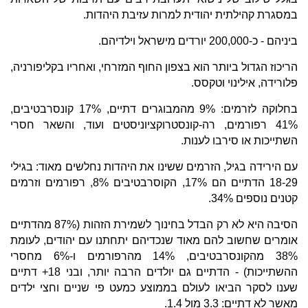
במסגרת קהילתית יהודית למרות עזיבת היהדות.
ביניהם - כ-200,000 יורדים מישראל וילדיהם.
הריכוז הגדול ביותר הוא בצפון החוף המזרחי, ואחריו בקליפורניה,
פלורידה, אילינוי וטקסס.
בחלוקה לזרמים: 9% מהמבוגרים דתיים, 17% קונסרבטיבים,
41% רפורמים, רה-קונסטרוקציוניסטים ועוד, והשאר חסרי
השתייכות או סירבו לענות.
עם הירידה בגיל, הזרמים ששינו את היהדות נחלשים מאוד: בגילי
18-29 הדתיים הם 17%, הקוסרבטיבים 8%, רפורמים וזרמים
קטנים נוספים 34%.
הסיבה היא לא רק הבדל בחינוך לשמירת הזהות (87% מהדתיים
אומרים שחשוב להם מאוד שנכדיהם יתחתנו עם יהודים, לעומת
38% מהקונסרבטיבים, 14% מהרפורמים ו-6% מחסרי
ההשתייכות) - הדתיים גם יולדים הרבה יותר, ובני 18+ דתיים
שענו לסקר הביאו לעולם בממוצע כמעט פי שניים וחצי ילדים
מאשר לא דתיים: 3.3 מול 1.4.