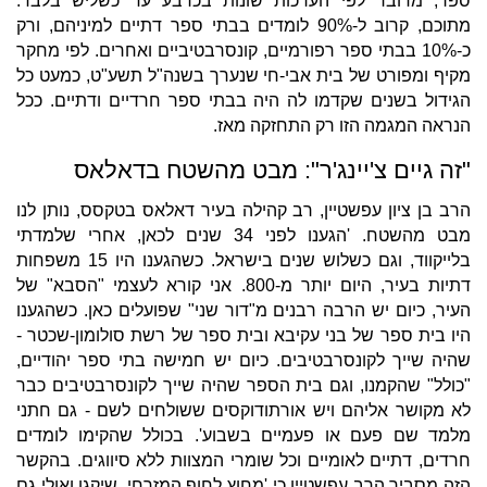
ספר, מדובר לפי הערכות שונות בכרבע עד כשליש בלבד.
מתוכם, קרוב ל-90% לומדים בבתי ספר דתיים למיניהם, ורק
כ-10% בבתי ספר רפורמיים, קונסרבטיביים ואחרים. לפי מחקר
מקיף ומפורט של בית אבי-חי שנערך בשנה"ל תשע"ט, כמעט כל
הגידול בשנים שקדמו לה היה בבתי ספר חרדיים ודתיים. ככל
הנראה המגמה הזו רק התחזקה מאז.
"זה גיים צ'יינג'ר": מבט מהשטח בדאלאס
הרב בן ציון עפשטיין, רב קהילה בעיר דאלאס בטקסס, נותן לנו
מבט מהשטח. 'הגענו לפני 34 שנים לכאן, אחרי שלמדתי
בלייקווד, וגם כשלוש שנים בישראל. כשהגענו היו 15 משפחות
דתיות בעיר, היום יותר מ-800. אני קורא לעצמי "הסבא" של
העיר, כיום יש הרבה רבנים מ"דור שני" שפועלים כאן. כשהגענו
היו בית ספר של בני עקיבא ובית ספר של רשת סולומון-שכטר -
שהיה שייך לקונסרבטיבים. כיום יש חמישה בתי ספר יהודיים,
"כולל" שהקמנו, וגם בית הספר שהיה שייך לקונסרבטיבים כבר
לא מקושר אליהם ויש אורתודוקסים ששולחים לשם - גם חתני
מלמד שם פעם או פעמיים בשבוע'. בכולל שהקימו לומדים
חרדים, דתיים לאומיים וכל שומרי המצוות ללא סיווגים. בהקשר
הזה מסביר הרב עפשטיין כי 'מחוץ לחוף המזרחי, שיקגו ואולי גם