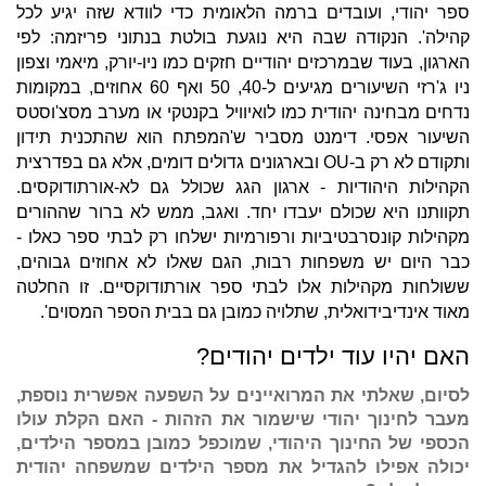
ספר יהודי, ועובדים ברמה הלאומית כדי לוודא שזה יגיע לכל
קהילה'. הנקודה שבה היא נוגעת בולטת בנתוני פריזמה: לפי
הארגון, בעוד שבמרכזים יהודיים חזקים כמו ניו-יורק, מיאמי וצפון
ניו ג'רזי השיעורים מגיעים ל-40, 50 ואף 60 אחוזים, במקומות
נדחים מבחינה יהודית כמו לואיוויל בקנטקי או מערב מסצ'וסטס
השיעור אפסי. דימנט מסביר ש'המפתח הוא שהתכנית תידון
ותקודם לא רק ב-OU ובארגונים גדולים דומים, אלא גם בפדרצית
הקהילות היהודיות - ארגון הגג שכולל גם לא-אורתודוקסים.
תקוותנו היא שכולם יעבדו יחד. ואגב, ממש לא ברור שההורים
מקהילות קונסרבטיביות ורפורמיות ישלחו רק לבתי ספר כאלו -
כבר היום יש משפחות רבות, הגם שאלו לא אחוזים גבוהים,
ששולחות מקהילות אלו לבתי ספר אורתודוקסיים. זו החלטה
מאוד אינדיבידואלית, שתלויה כמובן גם בבית הספר המסוים'.
האם יהיו עוד ילדים יהודים?
לסיום, שאלתי את המרואיינים על השפעה אפשרית נוספת,
מעבר לחינוך יהודי שישמור את הזהות - האם הקלת עולו
הכספי של החינוך היהודי, שמוכפל כמובן במספר הילדים,
יכולה אפילו להגדיל את מספר הילדים שמשפחה יהודית