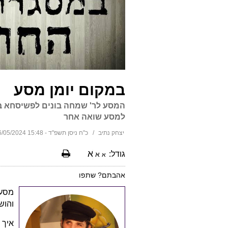
במקום יומן מסע
המסע לר' שמחה בונים לפשיסחא ביא
למסע שואה אחר
יצחק נתיב
כ"ח ניסן תשפ"ד - 15:48 06/05/2024
א
גודל:
א
א
אהבתם? שתפו
מסע 
והוש
איך 