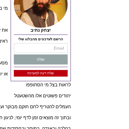
מי ב
יצחק נתיב
את ז
הרשם לעדכונים מהבלוג שלי
ראינ
שלח
מסע 
שלח דעה למערכת
או י
לראות בצל מי הסתופפו
יהודים פשוטים אלו מהשטעטל
העמלים להטריף לחם חוקם מבוקר ועד
ובתוך זה מוצאים זמן לדף יומי, לניגון 
בהלכה ובאגדה, במוסר ובחסידות שמש