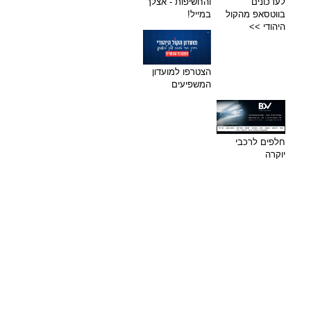
לעדכונים
והחשיפות - אצלך
בווטסאפ מהקול
במייל!
היהודי >>
הצטרפו למועדון
המשפיעים
חלפים לרכבי
יוקרה