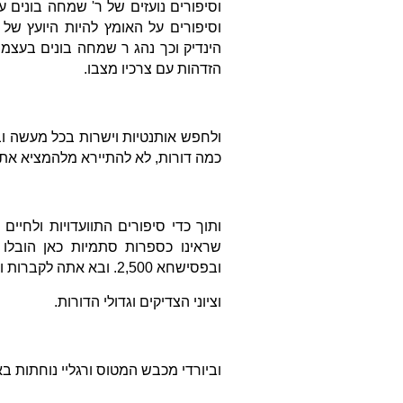
וסיפורים נועזים של ר' שמחה בונים 
וסיפורים על האומץ להיות היועץ ש
הינדיק וכך נהג ר שמחה בונים בעצמו
הזדהות עם צרכיו מצבו.
ולחפש אותנטיות וישרות בכל מעשה ובכ
כמה דורות, לא להתיירא מלהמציא את
ותוך כדי סיפורים התוועדויות ולחיי
ובפסישחא 2,500. ובא אתה לקברות ורואה את שברי המציבות פליטות הפוגרום להכחשת היהדות
וציוני הצדיקים וגדולי הדורות.
וביורדי מכבש המטוס ורגליי נוחתות 