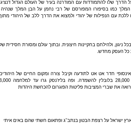
על הדרך שלו להתמודדות עם המודרנה בעיר של העולם הגדול דנציג.
ל המלך כמו בסיפורו המפורסם של רבי נחמן על הבן המלך שנהיה
 ללכת עם הנפילות של יהודי ולמצוא את הדרך ללב של היהודי מתוך
ל ניגון, ולהילחם בחקיינות חיצונית. ובתוך עולם ומסורת חסידית של
 כל העסק מחדש.
ם אינסופי חדר אט אט לתודעה וקיבל צורה ומקום החיים של היהודים
שראינו כספרות סתמיות כאן הובלו 28,000 בלובלין להשמדה. ופה בליז'נסק גרו עד למלחמ
בארץ ישראל על רצפת הבטון בנתב"ג ופתאום חשתי שהם באים איתי