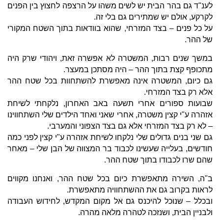
לענ"ד גם בהר הבית יש לשים משהו על הרצפה לחצוץ בין הפנים
לקרקע, אולם יש שמתירים גם בלי זה.
על כל פנים – בצד המזרחי, שהוא בוודאות בתוך השטח המקורי
של ההר.
במשך שנים רבות, המשטרה לא אפשרה זאת, ויהודי שרק היה
מתכופף קצת בתוך ההר – היה מסתכן במעצר.
גם כיום, המשטרה אינה מאפשרת להשתחוות בכל שטח ההר
אלא רק בצד המזרחי.
שבועות ספורים אחרי תשעה באב האחרון, נלקחתי לשיחת
אזהרה ע"י קצין משטרה, אחרי שאני ואחד הילדים שלי השתחווינו
– לא רק בצד המזרחי אלא גם בצד הצפוני והמערבי.
גם שני בנים גדולים שלי נלקחו לשיחת אזהרה ע"י קצין לפני כמה
חודשים, בעלייה שעשינו לכבוד בר המצווה של הבן שלי – מאחר
שהם שרו לכבודו בתוך שטח ההר.
ב"ה, השירה מתאפשרת כיום בכל שטח ההר, ואנחנו מקווים
לראות בקרוב גם את ההשתחוויה מתאפשרת.
ובכלל – שנוכל להיכנס גם אל מקום המקדש, לחידוש העבודה
ולבניין הבית, ושנזכה לטהרה מלאה מהרה.