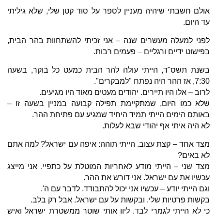
אולם חשבתי שיהיה מעניין לספר על סוד קטן שלי, שלא גיליתי
עד היום.
לפני למעלה מעשרים שנה – אני זכיתי להשתחוות בהר הבית,
בפישוט ידיים ורגליים – פעמים רבות.
בשנת תשס"ד, הייתי עולה להר הבית כמעט כל בוקר, בשעה
7:30, אז ההר היה נפתח "למבקרים".
לרוב – אלו היו תיירים. יהודים מעטים מאוד היו מגיעים.
שלא כמו היום, שמתקיימת תפילה קבועה במניין בשעה זו –
באותם הימים הייתי תמיד היחיד שמגיע עם פתיחת ההר.
לא היה איתי אף יהודי שבא לעלות.
מצד אחד – קצת עצוב. הייתי תוהה: איפה עם ישראל? למה אתם
לא באים?
מצד שני – הייתי מודע לאחריות המוטלת על כתפיי. אני מייצג
עכשיו את עם ישראל. אני דורש את ההר.
וגם הייתי יודע – עכשיו אני יכול להתבודד. לדבר עם ה'.
בקשות פרטיות שלי. ובקשות על עם ישראל. אבל רק בלב.
כי לא הייתי לגמרי לבד. ליוו אותי שוטר ממשטרת ישראל ואיש