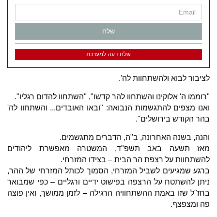
שלח
שלח דעה למערכת
לציבור לבוא ולהשתחוות לה'.
"רוממו ה' אלוקינו והשתחוו להר קדשו", "השתחוו להדום רגליו".
ואנו מצפים להתגשמות הנבואה: "ובאו האובדים... והשתחוו לה'
בהר הקודש בירושלים".
והנה, בשנה האחרונה, ב"ה, הדברים מתגשמים.
מאז תשעה באב תשפ"ד, המשטרה מאפשרת ליהודים
להשתחוות על רצפת הר הבית – בצידו המזרחי.
ברגע שמגיעים לשביל המזרחי, הסמוך לכותל המזרחי של ההר,
ניתן להשתטח על הרצפה בפישוט ידיים ורגליים – כפי שמבואר
בחז"ל שזו באמת ההשתחוויה הרגילה – לזמן ממושך, ואין פוצה
פה ומצפצף.