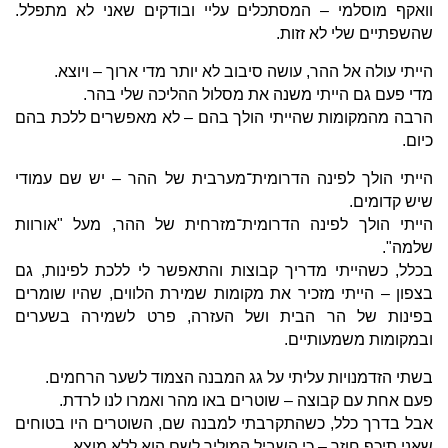
וואקף מוסלמי – המסתכלים עליי ובודקים שאני לא מתפלל.
שהשפתיים שלי לא זזות.
הייתי עולה אל ההר, עושה סיבוב לא יותר מדי ארוך – ויוצא.
מדי פעם גם הייתי משנה את מסלול ההליכה שלי בהר.
הרבה מהמקומות שהייתי הולך בהם – לא מאפשרים ללכת בהם
כיום.
הייתי הולך לפינה הדרומית־מערבית של ההר – יש שם עמודי
שיש קדומים.
הייתי הולך לפינה הדרומית־מזרחית של ההר, מעל "אורוות
שלמה".
בכלל, כשהייתי מדריך קבוצות והתאפשר לי ללכת לפינות, גם
בצפון – הייתי מזכיר את מקומות שמירת הלווים, שהיו שומרים
בפינות של הר הבית ושל העזרה, פרט לשמירה בשערים
ובמקומות משמעותיים.
בשתי הזדמנויות עליתי על גג המבנה הצמוד לשער הרחמים.
פעם אחת עם קבוצה – שוטרים באו מהר ואמרו לנו לרדת.
אבל בדרך כלל, כשהתקרבתי למבנה שם, השוטרים היו בטוחים
שאני תיכף חוזר – כי השביל המוליך לשם הוא ללא מוצא.