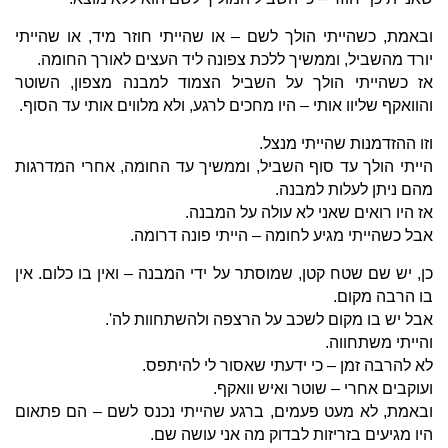
ובאמת, כשהייתי הולך לשם – או שהייתי חוזר מיד, או שהייתי
יורד מהשביל, וממשיך ללכת צפונה ליד העצים לאורך החומה.
אז כשהייתי הולך על השביל הצמוד למבנה מצפון, השוטר
והוואקף שליוו אותי – היו מחכים לרגע, ולא מלווים אותי עד הסוף.
וזו ההזדמנות שהייתי מנצל.
הייתי הולך עד סוף השביל, וממשיך עד החומה, אחרי המדרגות
מהם ניתן לעלות למבנה.
אז היו רואים שאני לא עולה על המבנה.
אבל כשהייתי מגיע לחומה – הייתי פונה דרומה.
כן, יש שם שטח קטן, שמוסתר על ידי המבנה – ואין בו כלום. אין
בו הרבה מקום.
אבל יש בו מקום לשכב על הרצפה ולהשתחוות לה'.
והייתי משתחווה.
לא להרבה זמן – כי ידעתי שאסור לי להיתפס.
ועוקבים אחרי – שוטר ואיש וואקף.
ובאמת, לא מעט פעמים, ברגע שהייתי נכנס לשם – הם פתאום
היו מגיעים בזריזות לבדוק מה אני עושה שם.