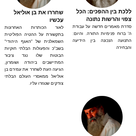
ללכת בין ההפכים: הכל
שחררו את בן אוליאל
צפוי והרשות נתונה
עכשיו
סדרת מאמרים חדשה על עבודת
לאור הכותרות האחרונות
ה' ברוח פנימיות התורה. והיום:
בתקשורת על ההטיה הפוליטית
התנועה הנכונה בין הידיעה
השמאלנית של "האגף היהודי"
והבחירה
בשב"כ והפעולות הבלתי חוקיות
הבוטות שלו נגד ציבור
המתיישבים ביהודה ושומרון,
הגיעה העת לשחרר את עמירם בן
אוליאל ממאסרי העולם הבלתי
צודקים שנגזרו עליו.