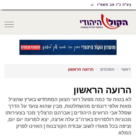
תוכן
תפריט
תפריט
בע"ה כ"ו אב תשפ"ו
ראשי
ראשי
נגישות
oggle
gation
ראשי
הסכתים
הרועה הראשון
הרועה הראשון
לא בטוח עד כמה מפעל רועי הצאן המתחדש בארץ שהציל
מאות אלפי דונמים מהשתלטות, מבין שהוא צועד על הדרך
שסלל אבי הרועים היהודים | אברהם הרצליך מכר בצעירותו
מכוניות רולסרויס בארה"ב עלה ארצה, יצא למרעה יום יום,
וציפה בכל מאודו לשוב עבודת הקורבנות | האזינו לפרק
המלא