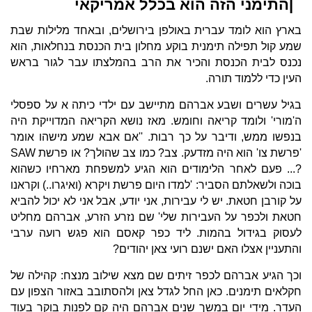
|התימני הזה הוא בכלל אמריקאי
בארץ הוא לומד עברית באולפן בירושלים, ובאחד מלילות שבת
שמע קול תפילה תימנית בוקע מחלון בית הכנסת בנחלאות, הוא
נכנס לבית הכנסת והכיר את הרב בהמלצתו עבר לגור בראש
העין כדי ללמוד תורה.
בגיל עשרים ושבע אברהם מתיישב עם ילדי כיתה א על ספסלי
ה'מורי' ולומד קריאה וחומש. מאז נושא הקריאה המדוייקת היה
בנפשו ממש, ודיבר על כך רבות. ''אם אבא שמע מישהו אומר
'פרשת צו' הוא היה מזדעק. צב? כמו צב שהולך? או פרשת SAW
?... פעם לאחר הלימודים הוא הגיע למשפחת מארחיו כשהוא
בוכה ולשאלתם הסביר: 'למדו היום פרשת ויקרא (ואיגרו..) וקראנו
על קורבן חטאת. יש לי עבירות, אני יודע, אבל אני לא יכול להביא
חטאת ולכפר על העבירות שלי' שם נזרע הזרע, אברהם מחליט
לעסוק בגידול בהמות. ליד כפר קאסם הוא פגש רועה ערבי
והתעניין אצלו האם ישנם רועי צאן יהודים?
וכך הגיע אברהם לכפר זיתים שם מצא שילוב מנצח: קהילה של
חקלאים תימנים. כאן החל לגדל צאן ולהסתובב באזור הצפון עם
העדר. מידי יום במשך שנים אברהם היה קם לפנות בוקר בעוד