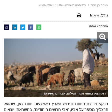
מנחם בן שחר
כ"ד תמוז תשפ"ה - 13:04 20/07/2025
א
גודל:
א
א
אהבתם? שתפו
רועה צאן בחוות מגרון (צילום: אברהם שפירא)
ברקע פריצת החוות וכיבוש הארץ באמצעות חוות צאן, שמואל
הרצליך מספר על אביו, 'אבי הרועים היהודים', בהשראתו יוצאים