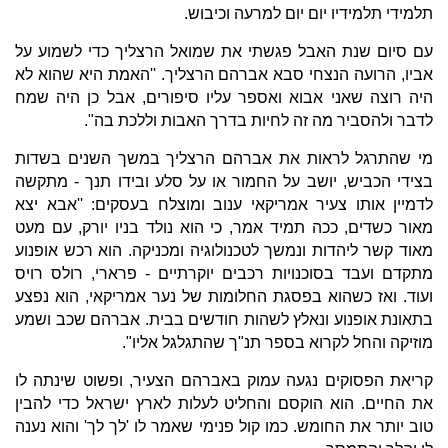
תלמידי תלמידיו יום יום למרעה וכיבוש.
עם סיום שנת האבל פגשתי את שמואל הרצליך כדי לשמוע על
אביו, הרועה הנצחי סבא אברהם הרצליך. ''האמת היא שהוא לא
היה רוצה שאני אבוא ואספר עליו סיפורים, אבל כן היה שמח
לדבר ולהסביר מה זה לחיות בדרך האבות וללכת בה".
מי שהתרגל לראות את אברהם הרצליך במשך השנים בשדות
בצידי הכביש, יושב על החמור או על סלע ובידו תנך - מתקשה
לדמיין אותו צעיר אמריקאי ענוב ומוצלח בעסקים: ''אבא יצא
מאור כשדים, ככה תמיד אמר, כי הוא נולד בניו יורק, עם מעט
מאוד קשר ליהדות ונמשך לטכנולוגיה ומכניקה. הוא רכש אופנוע
מתקדם ועבד בסוכנויות רכבים יוקרתיים - פרארי, רולס רויס
ועוד. ואז כשהוא בפסגת החלומות של נער אמריקאי, הוא נפצע
בתאונת אופנוע ונאלץ לשהות חודשים בבית. אברהם שכב ושמע
מוזיקה והחל לקרוא בספר תנ"ך שהתגלגל אליו".
קריאת הפסוקים נגעה עמוק באברהם הצעיר, ופשוט שינתה לו
את החיים. הוא הוקסם והחליט לעלות לארץ ישראל כדי להבין
טוב יותר את החומש. כמו קול פנימי שאמר לו 'לך לך' והוא נענה