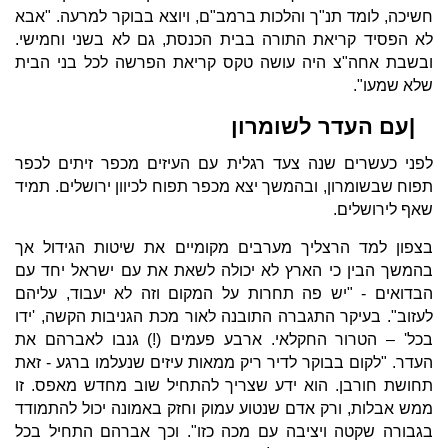
חשיכה, לומד תנ"ך והלכות ברמב"ם, ויוצא בבוקר למרעה. "אבא
לא הפסיד קריאת התורה בבית הכנסת, גם לא בשני וחמישי.
ובשבת אחה"צ היה עושה טקס קריאת הפרשה לכל בני הבית
שלא שמעו".
|עם העדר לשומרון
לפני כעשרים שנה צעד רגלית עם העיזים מכפר זיתים לכפר
תפוח שבשומרון, ובהמשך יצא מכפר תפוח לכיוון ירושלים. תמיד
שאף לירושלים.
בצפון למד הרצליך מערבים מקומיים את שיטות הגידול אך
בהמשך הבין כי הארץ לא יכולה לשאת את עם ישראל יחד עם
הבדואים - "יש פה תחרות על המקום וזה לא יעבוד, עליהם
לעזוב". בעיקר התגברה התובנה לאור מכת הגניבות הקשה, 'ידו
בכל' – הטרור החקלאי. ארבע פעמים (!) גנבו לאברהם את
העדר. "לקום בבוקר לדיר ריק ממאות עיזים שנעלמו ברגע - זאת
תחושת חורבן. הוא ידע שצריך להתחיל שוב מחדש מאפס. זו
ממש אבלות, ורק אדם שנטוע עמוק וחזק באמונה יכול להתמודד
בגבורה שקטה ויציבה עם מכה כזו". וכך אברהם התחיל בכל