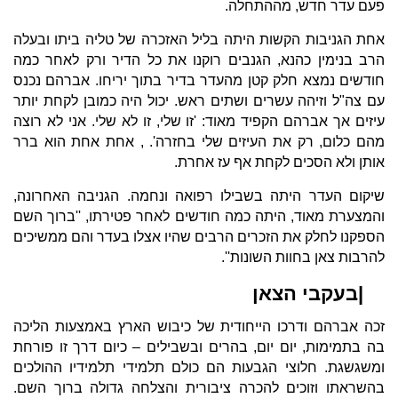
פעם עדר חדש, מההתחלה.
אחת הגניבות הקשות היתה בליל האזכרה של טליה ביתו ובעלה
הרב בנימין כהנא, הגנבים רוקנו את כל הדיר ורק לאחר כמה
חודשים נמצא חלק קטן מהעדר בדיר בתוך יריחו. אברהם נכנס
עם צה"ל וזיהה עשרים ושתים ראש. יכול היה כמובן לקחת יותר
עיזים אך אברהם הקפיד מאוד: 'זו שלי, זו לא שלי. אני לא רוצה
מהם כלום, רק את העיזים שלי בחזרה'. , אחת אחת הוא ברר
אותן ולא הסכים לקחת אף עז אחרת.
שיקום העדר היתה בשבילו רפואה ונחמה. הגניבה האחרונה,
והמצערת מאוד, היתה כמה חודשים לאחר פטירתו, ''ברוך השם
הספקנו לחלק את הזכרים הרבים שהיו אצלו בעדר והם ממשיכים
להרבות צאן בחוות השונות''.
|בעקבי הצאן
זכה אברהם ודרכו הייחודית של כיבוש הארץ באמצעות הליכה
בה בתמימות, יום יום, בהרים ובשבילים – כיום דרך זו פורחת
ומשגשגת. חלוצי הגבעות הם כולם תלמידי תלמידיו ההולכים
בהשראתו וזוכים להכרה ציבורית והצלחה גדולה ברוך השם.