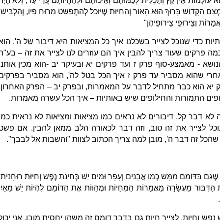
רוֹא עוֹלָמוֹת אֵין קֵץ וְתַכְלִית לְכַמּוּתָם וְאֵיכוּתָם וּלְהַחֲיוֹתָם עֲדֵי עַד, וְלֹא הָיָה
צֵם הַקָּדוֹשׁ בָּרוּךְ הוּא הָאוֹר וְהַחַיּוּת שֶׁיּוּכַל לְהִתְפַּשֵּׁט מֵרוּחַ פִּיו, וְהִלְבִּישׁוֹ
אֲמָרוֹת וְצֵירוּפֵי צֵירוּפֵיהֶן"
יות כדי שנוכל לצייר בשכלנו איך כל המציאות היא דיבור של ה'. הוא
ה פרקים שעוד צריך להבין איך הם עוזרים לנו לצייר את זה – בע"ה
שא - מאמצע-סוף פרק ז ועד פרקים יא ובעיקר יב -הוא מכין אותנו
אחרי שהוא מסביר עד פרק ז איך הכל בטל לה', הוא מסביר בפרקים
ק יא הוא כבר מתחיל לדבר על המאמרות, ובפרק יב – הפרק האחרון,
ופים התמורות והחילופים שיש באותיות – איך הכל עשרה מאמרות.
ה לא דבר קל, דיבורים לא נראים כמו מציאות ומציאות לא נראית כמו
וכל לצייר את זה טוב, וזה דבר לכאורה הלב ממאן להבין. אם פשט
 שהכל זה דבר ה', מובן למה צריך הכתוב לצוות "והשבות אל לבבך".
ה שֶׁגַּם בַּדּוֹמֵם מַמָּשׁ כְּמוֹ אֲבָנִים וְעָפָר וּמַיִם יֵשׁ בְּחִינַת נֶפֶשׁ וְחַיּוּת רוּחָנִית,
וֹת הַדִּבּוּר מֵעֲשָׂרָה מַאֲמָרוֹת הַמְּחַיוֹת וּמְהַוּוֹת אֶת הַדּוֹמֵם לִהְיוֹת יֵשׁ מֵאַיִן
פש וחיות. לצייר חיות גם בדבר דומם זה משהו יחסית מובן. אני יכול