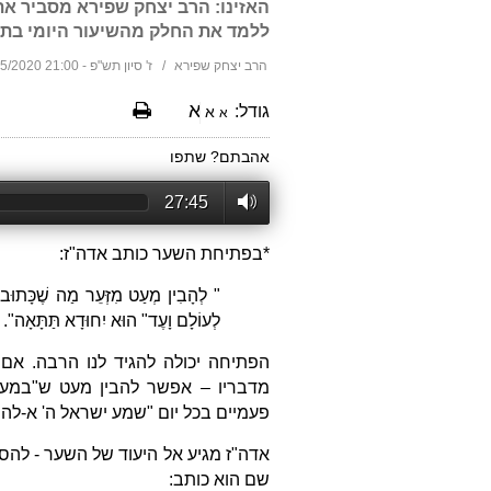
האזינו: הרב יצחק שפירא מסביר את
ללמד את החלק מהשיעור היומי בתניא 
הרב יצחק שפירא
ז' סיון תש"פ - 21:00 30/05/2020
א
גודל:
א
א
אהבתם? שתפו
27:45
*
בפתיחת השער כותב אדה"ז:
" לְהָבִין מְעַט מִזְּעֵר מַה שֶׁכָּתוּב בַ
לְעוֹלָם וָעֶד" הוּא יִחוּדָא תַּתָּאָה".
הפתיחה יכולה להגיד לנו הרבה. אם 
מדבריו – אפשר להבין מעט ש"במעט"
פעמיים בכל יום "שמע ישראל ה' א-להינ
אדה"ז מגיע אל היעוד של השער - להס
שם הוא כותב: