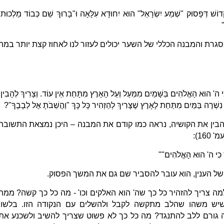
קָּדוֹשׁ דְּפָסוּק "שְׁמַע יִשְׂרָאֵל" הוּא יִחוּדָא עִלָּאָה וּ"בָרוּךְ שֵׁם כְּבוֹד מַלְכוּתוֹ
"
סגרת והמבנה הכללי של השער יכולים לעזור לנו לאחוז קצת יותר במה
 כִּי ה' הוּא הָאֱלֹהִים בַּשָּׁמַיִם מִמַּעַל וְעַל הָאָרֶץ מִתָּחַת אֵין עוֹד. וְצָרִיךְ לְהָבִין,
ם נִשְׁרֶה בַּמַּיִם מִתַּחַת לָאָרֶץ שֶׁצָּרִיךְ לְהַזְהִיר כָּל כָּךְ "וַהֲשֵׁבֹתָ אֶל לְבָבֶךָ"?
הבין את הקושיה, נראה כמו קודם את המבנה – היכן נמצאת התשובה
16):
ךָ כִּי ה' הוּא הָאֱלֹהִים""
ל הענין, הוא עובר להסביר שם גם את המשך הפסוק.
מה צריך להזהיר כל כך שה' הוא האלקים וכו' - מה כל כך קשה? ממה
שיש משהו שהלב מתקשה לקבל ולהשלים עם הנקודה הזו. בלשון
מה גורם ללב להתנגד? מה כל כך לא פשוט שצריך להשיב ולשכנע את