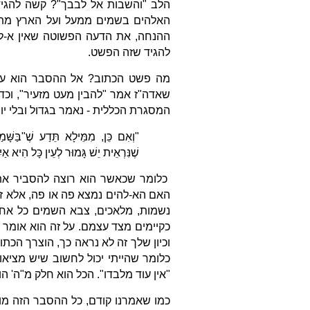
הלב "והשבות אל לבבך"? קשה להגיד
האלהים בשמים ממעל ועל הארץ מתח
ההנחה, את הדעה הפשוטה שאין א-לה
להגיד שזה הפשט.
מה פשט הכתוב? אל ההסבר הוא עתיד
שאדה"ז אמר "להבין מעט מזעיר", וכדי 
המסגרת הכללית - נאמר בגדול ובלי י
"וְאִם כֵּן, מִמֵּילָא תֵּדַע שֶׁ"בַּשָּ
שֶׁנִּרְאֵית יֵשׁ גָּמוּר לְעֵין כָּל הִיא אַי
כלומר שכאשר הוא רוצה להסביר את ה
האם הא-להים נמצא פה או פה, אלא ז
נשמות, מלאכים, צבא השמים כל אחד
כקיימים מצד עצמם. על זה הוא אומר ש
וכיון שלך זה לא נראה כך, הוצרך הכתו
כלומר שהייתי יכול לחשוב שיש מציאו
"אין עוד מלבדו". הכל הוא חלק מ"ה' הו
כמו שאמרנו קודם, כל ההסבר הזה מופ