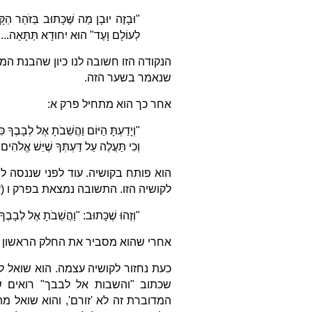
"וּבָזֶה יוּבָן מַה שֶּׁכָּתוּב בַּזֹּהַר הַ
לְעוֹלָם וָעֶד" הוּא יִחוּדָא תַּתָּאָה...
הנקודה הזו חשובה לנו כיון שהבנת המ
שנאמר בשער הזה.
אחר כך הוא מתחיל פרק א:
"וְיָדַעְתָּ הַיּוֹם וַהֲשֵׁבֹתָ אֶל לְבָבֶךָ
וְכִי תַּעֲלֶה עַל דַּעְתְּךָ שֶׁיֵּשׁ אֱלֹהִי
הוא פותח בקושיה. עוד לפני שננסה ל
לקושיה הזו. התשובה נמצאת בפרק ו (עמ' 0
"וְזֶהוּ שֶׁכָּתוּב: "וַהֲשֵׁבֹתָ אֶל לְבָבֶ
אחרי שהוא מסביר את החלק הראשון ש
כעת נחזור לקושיה עצמה. הוא שואל ל
שכתוב "והשבות אל לבבך" רואים 
המדוברת זה לא 'זורם', והוא שואל 