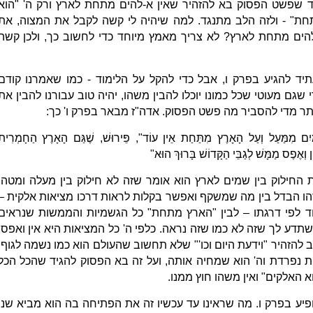
 שפשט הפסוק בא להזהיר שאין א-להים מתחת לארץ ורק ה' "הוא
ת" - ולזה הלב מתנגד. למה שיהיה לי קשה לקבל את המצוה, את
ים מתחת לארץ? לא צריך מאמץ מיוחד כדי לחשוב כך, ולכן קשה
 להגיע בפרק ו, אבל כדי להקל על הלימוד - כמו שאמרנו קודם
שגם מעוטי שכל כמונו יוכלו להבין משהו, יהיה טוב עבורנו להבין את
ותר מדי להסביר מה פשט הפסוק. אדה"ז מבאר בפרק ו' כך:
ׁמַיִם מִמַּעַל וְעַל הָאָרֶץ מִתַּחַת אֵין עוֹד", פֵּירוּשׁ, שֶׁגַּם הָאָרֶץ הַחָמְרִית
ִן וְאֶפֶס מַמָּשׁ לְגַבֵּי הַקָּדוֹשׁ בָּרוּךְ הוּא"
חילוק בין שמים לארץ הוא אומר שזה לא חילוק בין מעלה ומטה,
הו הבדל בין מה שמשקף ואפשר בקלות לראות דרכו מציאות אלקית –
 לפי דרגתו – לבין "הארץ מתחת" כל הגשמיות והממשות שנראים
תדע לך שזה לא כמו שזה נראה. כלפי ה' כל המציאות היא אין ואפס,
ב להזהיר "וידעת היום וכו'" שלא תחשוב שהעולם הוא כמו נשמה לגוף.
ת נפרדת וה' הוא שמחיה אותה, ועל זה בא הפסוק להגיד שהכל הכל
א האלקים" ואין משהו חוץ ממנו.
יע בפרק ו. מה שראינו עד עכשיו זה את הפתיחה בה הוא מביא שני