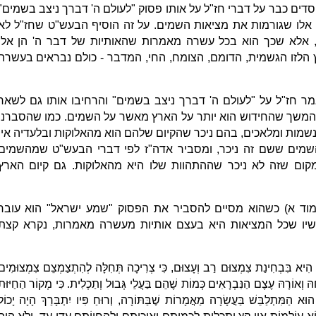
דים כבר על דברי חז"ל על אותו פסוק "לעולם ה' דברך ניצב בשמים"
 אלו שגורמות את מציאות השמים. על זה הוסיף הבעש"ט שחז"ל לא
, אלא שכך הוא בכל עשרה מאמרות שהאותיות של דבר ה' הן אלו
 הלזו הגשמית, הדומם, הצומח, החי, המדבר - כולם נבראים בעשרה
ר חז"ל על "לעולם ה' דברך ניצב בשמים" והרחיבו אותו גם לשאר
 בהמשך שהחידוש הוא יותר על הארץ מאשר על השמים. כמו שהסברנו
מות ומלאכים, בהם ניכר שהקיום שלהם הוא מהאלוקות ובלעדיה אין
השמים ששם זה ניכר, ומסביר אדה"ז לפי דברי הבעש"ט שמהשמים
ום שזה לא ניכר שההתהוות שלו היא מהאלוקות. גם קיום הארץ
וד א) כשהוא מסיים להסביר את הפסוק "שמע ישראל" הוא עובר
כשיו שכל המציאות היא בעצם אותיות מעשרה מאמרות, נקרא קצת
ֶם הִיא בִּבְחִינַת צִמְצוּם רַב וְעָצוּם, כִּי צְרִיכָה תְּחִלָּה לְהִתְצַמְצֵם צִמְצוּמִים
ָהּ וְאוֹרָהּ עֶצֶם הַנִּבְרָאִים כְּמוֹת שֶׁהֵם בַּעֲלֵי גְּבוּל וְתַכְלִית. כִּי מְקוֹר הַחַיּוּת
וּא הַמִּתְלַבֵּשׁ בַּעֲשָׂרָה מַאֲמָרוֹת שֶׁבַּתּוֹרָה, וְרוּחַ פִּיו יִתְבָּרַךְ הָיָה יָכוֹל