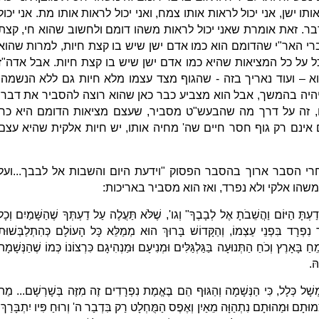
תו ישן, אני יכול לראות אותו צמח, ואני יכול לראות אותו מת. אני יכול
ר. זאת אומרת שאני יכול לראות משהו דומם ולחשוב שהוא חי, קצת
 דברי האר"י שהדומם הוא כמו אדם ישן שיש בו קצת חיות, למרות שהוא
 על כל המציאות שהיא כמו אדם ישן שיש בו קצת חיות. אבל אדה"ז
– ועוד נאריך בזה - שהגוף מצד עצמו מלא חיות גם ללא הנשמה,
יהיה בהמשך, אבל הוא מצביע כבר כאן שהוא רוצה להסביר את דברי
ם, זה על דרך מה שהבעש"ט מסביר, שעצם מציאות הדומם היא כח
ם אינם רק גוף חסר חיים שה' מחיה אותו, יש חיות אלקית שהיא עצם
רי הסבר ארוך בהסבר הפסוק "וידעת היום והשבות אל לבבך...ועל
הו אלקי ולא נפרד, ואז הוא מסביר באריכות:
ַעְתָּ הַיּוֹם וַהֲשֵׁבֹתָ אֶל לְבָבֶךָ" וְגו', שֶׁלֹּא תַּעֲלֶה עַל דַעְתְּךָ שֶׁהַשָּׁמַיִם וְכָל
ִפְרָד בִּפְנֵי עַצְמוֹ, וְהַקָּדוֹשׁ בָּרוּךְ הוּא מְמַלֵּא כָּל הָעוֹלָם כְּהִתְלַבְּשׁוּת
מֵחַ בָּאָרֶץ וְכֹחַ הַתְּנוּעָה בַּגַּלְגַּלִּים וּמְנִיעָם וּמַנְהִיגָם כִּרְצוֹנוֹ כְּמוֹ שֶׁהַנְּשָׁמָה
הּ.
ְשָׁל כְּלָל, כִּי הַנְּשָׁמָה וְהַגּוּף הֵם בֶּאֱמֶת נִפְרָדִים זֶה מִזֶּה בְּשָׁרְשָׁם... מַה
ַצְמוּתָם וּמַהוּתָם נִתְהַוָּה מֵאַיִן וְאֶפֶס הַמֻּחְלָט רַק בִּדְבַר ה' וְרוּחַ פִּיו יִתְבָּרַךְ.