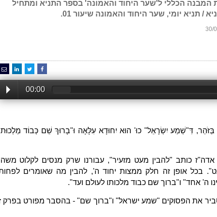
 המבנה הכללי ל'שער היחוד והאמונה' בספר התניא ומתחיל
/ תניא יומי, שער היחוד והאמונה שיעור 01.
00:00
ּזֹּהַר, דִּ"שְׁמַע יִשְׂרָאֵל" כוּ' הוּא יִחוּדָא עִלָּאָה וּ"בָרוּךְ שֵׁם כְּבוֹד מַלְכוּתוֹ
אדה"ז כותב "להבין מעט מזעיר", עבורנו שרק מנסים לקלוט משהו
. בכל אופן זה חלק ממצות יחוד ה', להבין מה שאומרים לפחות
ו ה' אחד" ו"ברוך שם כבוד מלכותו לעולם ועד".
ביר את הפסוקים "שמע ישראל" ו"ברוך שם" - בהסבר מפורט בפרק ז