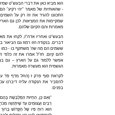
הוא מביא כאן את דברי הבעש"ט שמיוס
- שהאותיות של מאמר "יהי רקיע" הם
התכוונו להגיד את זה רק על השמים
שמקיימות את המציאות. לכן גם הארץ
מאמרות והם הקיום שלהם.
הבעש"ט ואחריו אדה"ז, לקחו את מאמ
דברים. בנקודה הזו רמוז גם הביאור
ששמים הם מה שה' משתקף בו - כמו נש
להם קיום. חז"ל אמרו את זה כלפי 
אפשר ללמוד גם על הארץ – גם במק
הגשמית הוא מעשרה מאמרות.
לקראת סוף פרק ז (החל מדף פד עמ
להסביר את הנקודה עליה דיברנו ע
בפנים:
"וְאִם כֵּן, הַחַיּוּת הַמְּלֻבֶּשֶׁת בָּה
רַבִּים וַעֲצוּמִים עַד שֶׁיִּתְהַוֶּה מִכֹּח
הוּא רוּחַ פִּיו שֶׁל הַקָּדוֹשׁ בָּרוּךְ ה