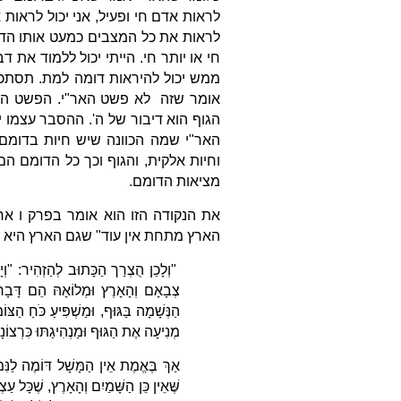
לראות אדם חי ופעיל, אני יכול לראות או
לראות את כל המצבים כמעט אותו הדב
חי או יותר חי. הייתי יכול ללמוד את
ממש יכול להיראות דומה למת. תסתכל
אומר שזה לא פשט האר"י. הפשט הוא 
הגוף הוא דיבור של ה'. ההסבר עצמו 
האר"י שמה הכוונה שיש חיות בדומ
וחיות אלקית, והגוף וכך כל הדומם ה
מציאות הדומם.
את הנקודה הזו הוא אומר בפרק ו אח
הארץ מתחת אין עוד" שגם הארץ היא מש
"וְלָכֵן הֻצְרַך הַכָּתוּב לְהַזְהִיר: "וְיָד
צְבָאָם וְהָאָרֶץ וּמְלוֹאָהּ הֵם דָּבָר נ
הַנְּשָׁמָה בַּגּוּף, וּמַשְׁפִּיעַ כֹּחַ הַצּוֹ
מְנִיעָה אֶת הַגּוּף וּמַנְהִיגַתּוּ כִּרְצוֹנָ
אַךְ בֶּאֱמֶת אֵין הַמָּשָׁל דּוֹמֶה לַנִּמ
שֶּׁאֵין כֵּן הַשָּׁמַיִם וְהָאָרֶץ, שֶׁכָּל ע