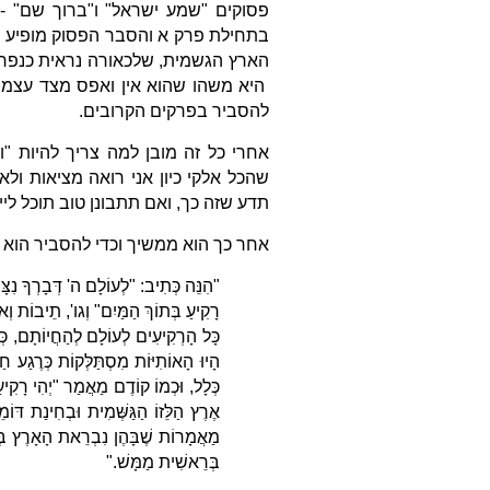
פסוקים "שמע ישראל" ו"ברוך שם" -
בתחילת פרק א והסבר הפסוק מופיע ב
הארץ הגשמית, שלכאורה נראית כנפרד
היא משהו שהוא אין ואפס מצד עצמו,
להסביר בפרקים הקרובים.
אחרי כל זה מובן למה צריך להיות 
שהכל אלקי כיון אני רואה מציאות ול
תדע שזה כך, ואם תתבונן טוב תוכל לי
אחר כך הוא ממשיך וכדי להסביר הוא מ
"הִנֵּה כְּתִיב: "לְעוֹלָם ה' דְּבָרְךָ נִצָּב
רָקִיעַ בְּתוֹךְ הַמַּיִם" וְגו', תֵיבוֹת וְאו
כָּל הָרְקִיעִים לְעוֹלָם לְהַחֲיוֹתָם, כְּדִ
הָיוּ הָאוֹתִיּוֹת מִסְתַּלְּקוֹת כְּרֶגַע חַס
כְּלָל, וּכְמוֹ קוֹדֶם מַאֲמַר "יְהִי רָקִיעַ"
אֶרֶץ הַלֵּזוֹ הַגַּשְּׁמִית וּבְחִינַת דּוֹ
מַאֲמָרוֹת שֶׁבָּהֶן נִבְרֵאת הָאָרֶץ בְּשֵ
בְּרֵאשִׁית מַמָּשׁ."