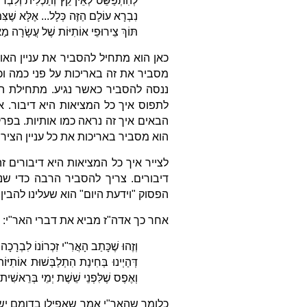
לְהִתְפַּשֵּׁט לְאֵין קֵץ וְתַכְלִית וְלִבְ
נִבְרָא עוֹלָם הַזֶּה כְּלָל... אֶלָּא שֶׁצִּמְ
תּוֹךְ צֵירוּפֵי אוֹתִיּוֹת שֶׁל עֲשָׂרָה מַ
כאן הוא מתחיל להסביר את עניין האות
מסביר את זה באריכות על פני כמה וכמ
ננסה להסביר כאשר נגיע. מתחילת הנו
לתפוס איך כל המציאות היא דיבור. 
הבאים איך זה נראה כמו אותיות. בפר
הוא מסביר באריכות את כל עניין הציר
לצייר איך כל המציאות היא דיבורים ז
דיבורים. צריך להסביר הרבה כדי שנ
הפסוק "וידעת היום" הוא שעלינו להבין
אחר כך אדה"ז מביא את דברי האר"י:
וְזֶהוּ שֶׁכָּתַב הָאֲרִ"י זִכְרוֹנוֹ לִבְרָכָ
דְּהַיְינוּ בְּחִינַת הִתְלַבְּשׁוּת אוֹתִיּ
וְאֶפֶס שֶׁלִּפְנֵי שֵׁשֶׁת יְמֵי בְּרֵאשִׁית.
כלומר שהאר"י אמר שאפילו בדומם יש נ