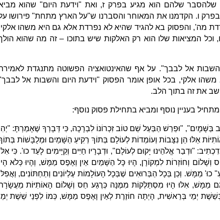
 שלהסבר שלהם הוא מגיע בפרק ז, ואת "וידעת היום" שהוא מביא
פרק ו. הקדמנו את המאוחר והסברנו ש"על הארץ מתחת" פירושו על
ת מה', והפסוק בא להגיד שהיא לא נפרדת אלא גם היא משהו אלקי.
 וכל המציאות שלו הוא רק האלקות שיש בתוכו – זה מה שהוא הולך
"והשבות אל לבבך". על אף שהאינטואציה הפשוטה מתנגדת לאמירה
א משהו אלקי, בכל אופן אומר הפסוק "וידעת היום והשבות אל לבבך"
ישב את זה בתוך הלב.
תחיל בעניין נוסף ומביא בתחילת פסוק נוסף:
 בַּשָּׁמָיִם", "וּפֵרַשׁ הַבַּעַל שֵׁם טוֹב זִכְרוֹנוֹ לִבְרָכָה, כִּי דְּבָרְךָ שֶׁאָמַרְתָּ: "יְהִי
ֹתִיּוֹת אֵלּוּ הֵן נִצָּבוֹת וְעוֹמְדוֹת לְעוֹלָם בְּתוֹךְ רְקִיעַ הַשָּׁמַיִם וּמְלֻבָּשׁוֹת בְּתוֹךְ
כְתִיב: "וּדְבַר אֱלֹהֵינוּ יָקוּם לְעוֹלָם", וּדְבָרָיו חַיִּים וְקַיָּימִים לָעַד כוּ'. כִּי אִלּוּ
 וְשָׁלוֹם וְחוֹזְרוֹת לִמְקוֹרָן, הָיוּ כָּל הַשָּׁמַיִם אַיִן וְאֶפֶס מַמָּשׁ, וְהָיוּ כְּלֹא הָיוּ
 כוּ' מַמָּשׁ. וְכֵן בְּכָל הַבְּרוּאִים שֶׁבְּכָל הָעוֹלָמוֹת עֶלְיוֹנִים וְתַחְתּוֹנִים, וְאֲפִלּוּ
מֵם מַמָּשׁ, אִלּוּ הָיוּ מִסְתַּלְּקוֹת מִמֶּנָּה כְּרֶגַע חַס וְשָׁלוֹם הָאוֹתִיּוֹת מֵעֲשָׂרָה
ׁשֶׁת יְמֵי בְּרֵאשִׁית, הָיְתָה חוֹזֶרֶת לְאַיִן וָאֶפֶס מַמָּשׁ, כְּמוֹ לִפְנֵי שֵׁשֶׁת יְמֵי