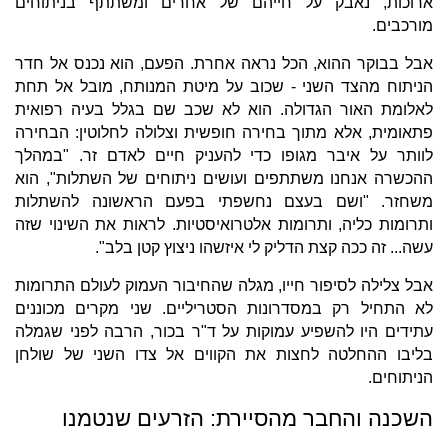
ארוכות, נאבק על חייהם של אחרים ומשתתף בניתוחים
מורכבים.
אבל בבוקר ההוא, הכל נראה אחרת. הפעם, הוא נכנס אל חדר
הניתוח מהצד השני - שכוב על מיטת המנותח, מובל אל תחת
לאלומת האור הגדולה. הוא לא שכב שם בגלל בעיה רפואית
פתאומית, אלא מתוך בחירה חופשית וצלולה לחלוטין: הבחירה
לוותר על איבר מגופו כדי להעניק חיים לאדם זר. "במהלך
ההכשרה אנחנו משתתפים ועושים ניתוחים של השתלות", הוא
משחזר. "ושם בעצם נחשפתי בפעם הראשונה להשתלות
ותרומות כליה, ותרומות אלטרואיסטיות. לראות את השינוי שזה
עשה... זה ככה קצת הדליק לי איזשהו ניצוץ קטן בלב".
אבל צלילה לסיפור חייו, מגלה שהחיבור העמוק לעולם התרומות
לא התחיל רק במסדרונות הסטריליים. שני מקרים מכוננים
עתידים היו להשפיע עמוקות על ד"ר בכור, הרבה לפני שגמלה
בליבו ההחלטה לחצות את הקווים אל צדו השני של שולחן
הניתוחים.
השכנה והחבר מהסיירת: הזרעים שנטמנו