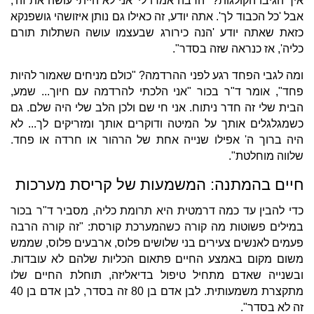
איך הגיבו הקולגות? "הרבה אמרו לי 'אני לא הייתי עושה את זה',
אבל 'כל הכבוד לך'. אתה יודע, זה כאילו גם נותן איזושהי גושפנקא
כזאת שאתה יודע 'הנה כירורג שבעצמו עושה השתלות תורם
כליה', אז כנראה שזה בסדר".
ומה לגבי הפחד רגע לפני ההרדמה? "כולם מניחים שאמור להיות
פחד", אומר ד"ר בכור "אני הלכתי להרדמה עם חיוך... שמע,
הבית שלי זה חדר ניתוח. אני חי שם ולכן הלב שלי היה שלם. גם
כשמגלגלים אותך על המיטה ודוקרים אותך ומזריקים לך... לא
היה ברוך ה' אפילו שנייה אחת של הרהור או חרדה או פחד.
שלווה מוחלטת".
חיים בהמתנה: המשמעות של קריסת מערכות
כדי להבין עד כמה דרמטית היא תרומת כליה, מסביר ד"ר בכור
במילים פשוטות מה קורה כשהמערכת קורסת: "זה קורה הרבה
פעמים לאנשים צעירים בני שלושים פלוס, ארבעים פלוס, שממש
משום מקום באמצע החיים פתאום הכליות שלהם לא עובדות.
ובשנייה שאדם מתחיל טיפול בדיאליזה, תוחלת החיים שלו
מתקצרת משמעותית. לבן אדם בן 80 זה בסדר, לבן אדם בן 40
זה לא בסדר".