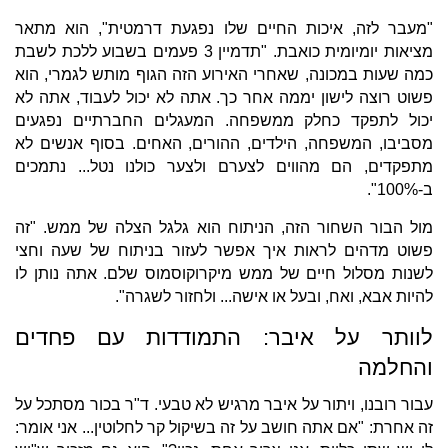
"מעבר לזה, איכות החיים שלו נפגעת דרמטית", הוא מתאר
מציאות יומיומית כואבת. "תדמיין 3 פעמים בשבוע ללכת לשבת
כמה שעות במכונה, שאחרי האירוע הזה הגוף מותש לגמרי, הוא
פשוט רוצה לישון יממה אחר כך. אתה לא יכול לעבוד, אתה לא
יכול לתפקד כחלק ממשפחה. המעגלים החברתיים נפגעים
מסביבו, המשפחה, הילדים, ההורים, האחים. בסוף אנשים לא
מתפקדים, הם מהווים לצערם ולצער כולנו נטל... נתמכים
ב-100%".
מול הבור השחור הזה, הניתוח הוא גלגל הצלה של ממש. "זה
פשוט מדהים לראות איך אפשר לעזור בניתוח של שעה וחצי
לשנות מסלול חיים של ממש מיקרוקוסמוס שלם. אתה נותן לו
להיות אבא, ואח, ובעל או אישה... ולחזור לשגרה".
לוותר על איבר: התמודדות עם פחדים
והחלמה
עבור רובנו, ויתור על איבר מרגיש לא טבעי. ד"ר בכור מסתכל על
זה אחרת: "אם אתה חושב על זה בשיקול קר לחלוטין... אני אומר: