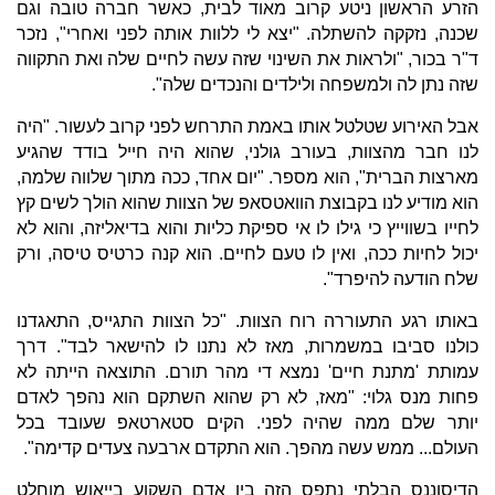
הזרע הראשון ניטע קרוב מאוד לבית, כאשר חברה טובה וגם
שכנה, נזקקה להשתלה. "יצא לי ללוות אותה לפני ואחרי", נזכר
ד"ר בכור, "ולראות את השינוי שזה עשה לחיים שלה ואת התקווה
שזה נתן לה ולמשפחה ולילדים והנכדים שלה".
אבל האירוע שטלטל אותו באמת התרחש לפני קרוב לעשור. "היה
לנו חבר מהצוות, בעורב גולני, שהוא היה חייל בודד שהגיע
מארצות הברית", הוא מספר. "יום אחד, ככה מתוך שלווה שלמה,
הוא מודיע לנו בקבוצת הוואטסאפ של הצוות שהוא הולך לשים קץ
לחייו בשווייץ כי גילו לו אי ספיקת כליות והוא בדיאליזה, והוא לא
יכול לחיות ככה, ואין לו טעם לחיים. הוא קנה כרטיס טיסה, ורק
שלח הודעה להיפרד".
באותו רגע התעוררה רוח הצוות. "כל הצוות התגייס, התאגדנו
כולנו סביבו במשמרות, מאז לא נתנו לו להישאר לבד". דרך
עמותת 'מתנת חיים' נמצא די מהר תורם. התוצאה הייתה לא
פחות מנס גלוי: "מאז, לא רק שהוא השתקם הוא נהפך לאדם
יותר שלם ממה שהיה לפני. הקים סטארטאפ שעובד בכל
העולם... ממש עשה מהפך. הוא התקדם ארבעה צעדים קדימה".
הדיסוננס הבלתי נתפס הזה בין אדם השקוע בייאוש מוחלט