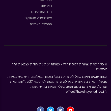
תיק עזה
חדר התחקירים
אינתיפאדה מושתקת
ההפיכה הצבאית
© כל הזכויות שמורות לקול היהודי - עמותת 'עיתונות יהודית עצמאית' ע"ר
ה'תשע"ז
אנחנו עושים מאמץ גדול לאתר את בעלי הזכויות בצילומים. השימוש ביצירות
שבעל הזכויות בהן אינו ידוע או לא אותר נעשה לפי סעיף 27א ל"חוק זכויות
יוצרים". אם זיהיתם צילום ואתם בעלי הזכויות בו, יש לפנות
ל-
office@hakolhayehudi.co.il