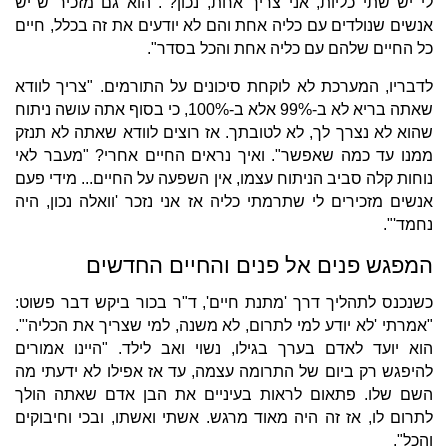
לי יש שתי כליות, אני צריך אחת, נכון?". הוא גם מזכיר ש"יש
אנשים שנולדים עם כליה אחת והם לא יודעים את זה בכלל, חיים
כל החיים שלהם עם כליה אחת והכל בסדר".
לדבריו, המערכת לא לוקחת סיכונים על התורמים. "צריך לוודא
שאתה בריא לא ב-99% אלא ב-100%, כי בסוף אתה עושה ניתוח
שהוא לא נצרך לך, לא לטובתך. אז רוצים לוודא שאתה לא תנזק
ממנו עד כמה שאפשר". ואיך נראים החיים אחרי? "מעבר לאי
נוחות קלה סביב הניתוח עצמו, אין השפעה על החיים... מידי פעם
אנשים מזכירים לי שתרמתי כליה אז אני נזכר 'וואלה נכון, היה
נחמד'".
המפגש פנים אל פנים והחיים החדשים
כשנכנס לתהליך דרך 'מתנת חיים', ד"ר בכור ביקש דבר פשוט:
"אמרתי 'לא יודע למי לתרום, לא משנה, למי שצריך את הכליה'".
הוא יועד לאדם בערך בגילו, נשוי ואב לילד. "היינו אמורים
להיפגש רק ביום של התרומה עצמה, עד אז אפילו לא ידעתי מה
השם שלו. פתאום לראות בעיניים את הבן אדם שאתה הולך
לתרום לו, אז זה היה מאוד מרגש. אשתי ואשתו, ובכי וחיבוקים
והכל".