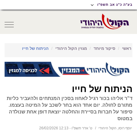
תוכן
תפריט
תפריט
בע"ה כ"ג אב תשפ"ו
ראשי
ראשי
נגישות
oggle
gation
ראשי
סיקור מיוחד
מגזין הקול היהודי
הניתוח של חייו
הניתוח של חייו
ד"ר אליהו בכור רגיל לאחוז בסכין המנתחים ולהעביר כליות
מתורם לחולה. יום אחד הוא בחר לשכב על המיטה בעצמו.
סיפור על חברות בסיירת והחלטה יוצאת דופן אחת שנולדה
במטוס
יוסף רוסו, הקול היהודי
ט' אדר תשפ"ו - 12:13 26/02/2026