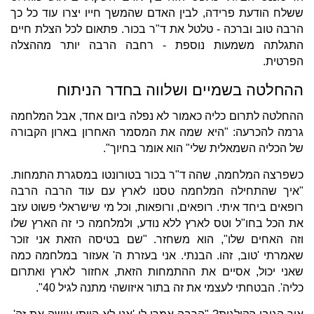
ששלח הודעת פרידה, לבין האדם שהמשך חייו יצרו עוד כל כך
הרבה טוב וברכה - טלטל את ד"ר בכור. פתאום לכל הצלת חיים
התגלתה משמעות נוספת - רחבה הרבה יותר מההצלה
הפרטית.
ההחלטה בשמיים ושלווה בחדר הניתוח
ההחלטה לתרום כליה כאמור לא נפלה ביום אחד, אבל המלחמה
גרמה להכרעה: "היא שמה את המסמר האחרון בארון הקבורה
של הכליה השמאלית שלי" הוא אומר בחיוך".
כשפרצה המלחמה, שהה ד"ר בכור בטורונטו במסגרת התמחות.
"איך שהתחילה המלחמה טסנו לארץ עם עוד הרבה הרבה
רופאים ביחד איתי. רופאים, ורופאות, וכל מי שישראלי פשוט עזב
את הכל בחו"ל וטס לארץ ללא נודע, ולמלחמה כי זה הארץ שלו
וזה האחים שלו", הוא משחזר. "שם בטיסה הזאת אני זוכר
שאמרתי 'טוב, זהו. הבנתי. אני בעזרת ה' אעזור במלחמה כמה
שאני יכול, אסיים את ההתמחות הזאת, אחזור לארץ ואתרום
כליה'. הבטחתי לעצמי את זה בתור איזושהי מתנה לגיל 40".