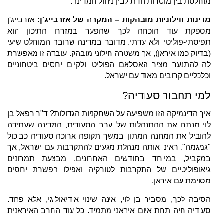
מוחלטת בין מוסדות הדת לבין ניהול המדינה.
מדינות חילוניות מובהקות – המקרה של אזרבייג'ן:
אזרבייג'ן
מספקת עוד הוכחה לכך שהפער במזרח התיכון הוא
תפיסתי-פוליטי, ולא עדתי. מדובר במדינה שרובה המוחלט שיעי
(בדיוק כמו איראן), אך משטרה חילוני מובהק. עובדה זו מאפשרת
לה להתנער מציר האסלאם הפוליטי ולקיים יחסים ביטחוניים
וכלכליים קרובים מאוד עם ישראל.
למי תחבור סעודיה?
איך הדינמיקה הזו משפיעה על השחקניות הגדולות? ד"ר רפאל בן
לוי מנתח את ההתנהלות של ערב הסעודית, המדינה שעתידה
להוביל את המחנה המתון. במשך תקופה ארוכה סעודיה כביכול
"גמגמה". ראינו אותה מנהלת מגעים להתקרבות עם ישראל, אך
במקביל, במיוחד בחודשים האחרונים, מבצעת תמרונים
גיאופוליטיים של התקרבות לטורקיה ואפילו הפשרת יחסים
מסוימת עם איראן.
הסיבה לכך, מסביר בן לוי, אינה שינוי אידיאולוגי, אלא פחד.
סעודיה חיה תחת איום איראני מתמיד. כל עוד החרב האיראנית