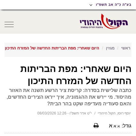
תוכן
תפריט
תפריט
בע"ה כ"ה אב תשפ"ו
ראשי
ראשי
נגישות
oggle
gation
ראשי
מגזין
היום שאחרי: מפת הבריתות החדשה של המזרח התיכון
היום שאחרי: מפת הבריתות
החדשה של המזרח התיכון
כתבה שלישית בסדרה: קריסת ציר הרשע תשנה את האזור
מהיסוד. מי יירש את ההגמוניה, איך ייראו הצירים החדשים,
והאם סעודיה מעדיפה שקט בהר הבית?
יוסף רוסו, הקול היהודי
י"ט אדר תשפ"ו - 12:26 08/03/2026
א
גודל:
א
א