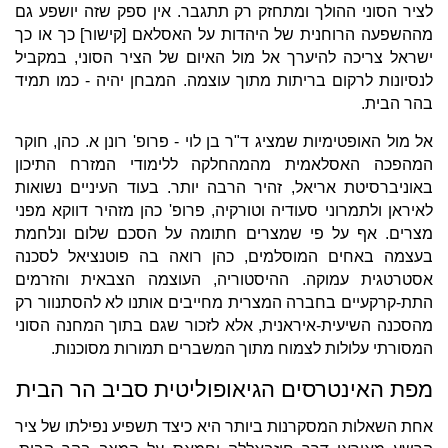
לציר הסוני ההולך ומתחזק רק תתגבר. אין ספק שזה יושפע גם
מההשפעה הרוחנית של היהדות על האסלאם [קישור] כך או כך
ישראל צריכה להיערך אל מול האיום של הציר הסוני, במקביל
לנסיונות לרקום בריתות מתוך עוצמה. המבחן יהיה - כמו תמיד
בהר הבית.
אל מול האופטימיות שמציג ד"ר בן לוי - פרופ' רונן א. כהן, חוקר
המהפכה האסלאמית מהמהחלקה ללימודי המזרח התיכון
באוניברסיטת אריאל, זהיר הרבה יותר. בעוד העיניים נשואות
לאיראן ולתמרוני סעודיה וטורקיה, פרופ' כהן מזהיר דווקא מפני
מצרים. אף על פי שמצרים חתומה על הסכם שלום ונלחמת
בעצמה באחים המוסלמים, כהן רואה בה פוטנציאל לסכנה
אסטרטגית עמוקה. ההיסטוריה, העוצמה הצבאית והזרמים
התת-קרקעיים בחברה המצרית מחייבים אותנו לא להסתנוור רק
מהסכנה השיעית-איראנית, אלא לזכור שגם בתוך המחנה הסוני
המסורתי עלולות לצמוח מתוך המשברים תמורות מסוכנות.
מפת האינטרסים הגיאופוליטית סביב הר הבית
אחת השאלות המסקרנות ביותר היא כיצד תשפיע נפילתו של ציר