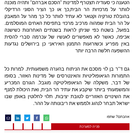
הטענה כי סעודיה תצטרף למדינות "הסכם אברהם" ותהיה מוכנה
לוותר על מרכזיות הר הבית,כך או כך הציר הסוני הרדיקלי
בהובלת טורקיה וקטאר לא עתיד לוותר כל כך מהר על המאבק
על הר הבית שמהוה מרכיב מרכזי בתפיסת האחים המוסלמים.
בפועל, בשטח כפי שניתן לראות בשנתיים האחרונות כשישנה
אכיפה, כאשר לא מאפשרים לאנשיו של עכרמה סברי להסית
באין מפריע וכשזרועות התמנון האיראני כן בירושלים נגדעות
ההשפעה חלשה הרבה יותר
גם ד"ר בן לוי מסכם את הניתוח בהערה משמעותית. למרות כל
התמורות הגיאופוליטיות והאינטרסים של מדינות האזור, בסופו
של דבר, משקלה של הגיאופוליטיקה מוגבל. הגורם המכריע
והמשמעותי ביותר שיקבע את עתיד הר הבית, ואת היכולת למנף
את השינויים האזוריים לטובת יציבות, תלוי לחלוטין באופן שבו
ישראל תבחר לנהוג ולממש את ריבונותה על ההר.
אהבתם? שתפו
פנייה למערכת