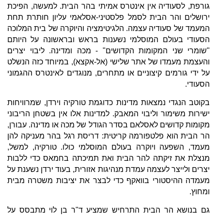
גורפת, לסעודיה אין אינטרס אמיתי בהר הבית. למעשה, הפיכת
ירושלים והר הבית לסמל פלסטיני-אסלאמי עליון חותרת תחת
המעמד של סעודיה עצמה. הלגיטימציה והיוקרה של בית המלוכה
הסעודי בעולם המוסלמי נשענות בראש ובראשונה על היותם
"שומרי שני המקומות הקדושים" - מכה ומדינה. ליבוי יצרים
והעצמת מעמדו של אתר שלישי (אל-אקצא), במיוחד כזה הנשלט
על ידי גורמים קיצוניים או מתחרים, מנוגדים לאינטרס ההגמוני
הסעודי.
בקוטב הנגדי נמצאות מדינות כדוגמת טורקיה וירדן, שמרוויחות
ישירות משימור וליבוי המאבק. למדינות אלו אין בשטחן הריבוני
מקומות קדושים לאסלאם בסדר הגודל של מכה או מדינה. עבורן,
הר הבית הוא פלטפורמה קריטית: דריסת רגל בהר מעניקה להן
מעמד, השפעה ויוקרה בעולם המוסלמי כולו. טורקיה, למשל,
מנצלת את זיקתה להר הבית ואת תמיכתה בחמאס כדי ללבות
יצרים ולייצר לעצמה עמדת מנהיגות אזורית, בעוד ירדן נשענת על
מעמדה ההיסטורי בוואקף כדי לבצר את יציבות משטרה מבית
ומחוץ.
גם בנושא הר הבית התרחיש שמציע ד"ר בן לוי מתבסס על