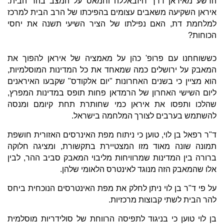
הרשע מאיראן דרך חיזבאללה וחמאס על המצב בהר הבית.
איראן השקיעה משאבים עצומים בהפיכתו של הרב הבית למרכז
למלחמת דת, האם נפילתו של הציר השיעי תשנה את יחסי
הכוחות?
כששוחחנו עם פרופ' כהן על מאמציה של איראן להפוך את
המאבק על ירושלים כמה שמאחד את כל המדינות המוסלמיות,
הוא מציין כי בשנים האחרונות "יום אלקודס" שקבעו האיראנים
ליום השישי האחרון של הרמדאן פחות תופס במדינות המפרץ,
שהלכו ותפסו את איראן כמי שחותרת תחת קיומם ומנסה
להשתמש בערבים לצורך המלחמה בישראל.
ד"ר רפאל בן לוי, טוען כי ניתוח מפת האינרסים האזורית חושפת
תמונה שונה מאוד מזו המצטיירת בתקשורת, ומציגה חלוקה
ברורה בין המדינות שמרוויחות מליבוי המאבק סביב ההר, לבין
אלו שהמאבק הזה מנוגד לאינטרס הלאומי שלהן.
על פי ד"ר בן לוי ניתן לחלק את מפת האינטרסים הנוכחית ביחס
להר הבית לשתי קבוצות מרכזיות.
בן לוי טוען כי בניגוד לתפיסה הרווחת של סולידריות מוסלמית