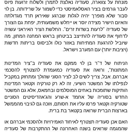
מונחת על צווארה, סעודיה נאלצת לתמרן ולשלוח זרועות פיוס
לעבר גורמים בציר האסלאמיסטי כדי לשמור על שרידותה. בן לוי
סבור שלא מופרך יהיה לגלות שברגע שאיראן תרד מגדולתה
והאיום הישיר מצידה יוסר או ייחלש משמעותית, יפחת גם הצורך
של סעודיה "לרעות בשדות זרים". החלשת הציר האיראני עשויה
לדחוף את סעודיה להתייצב בביטחון בראש המחנה המתון, מה
שיוביל להרגעת המתיחות באזור כולו ולביסוס בריתות חדשות
(ויציבות יותר) עם המערב וישראל.
הניתוח של ד"ר בן לוי ממקם את סעודיה ב"ציר המדינות
המתונות", ורואה את סעודיה כמועמדת להצטרף להסכמי
אברהם. אבל, צריך לשים לב לציר הסוני שהולך ומתחזק במקביל
לנפילתו של המשטר השיעי, זה לא רק טורקיה וקטאר המדינות
הותיקות שתומכות באחים המוסלמים ובחמאס, אלא גם המשטר
החדש בסוריה של אחמד א-שרע והג'אהדיסיטים הסוניים
שטורקיה וקטאר פרסו עליו את חסותם, וזוכה גם לגיבוי מהממשל
בארצות הברית שרואה בקטאר בת ברית.
האם אכן סעודיה תצטרף לאיחוד האמירויות ולהסכמי אברהם או
שהמגמה שרואים בשנה האחרונה של ההתקרבות של סעודיה