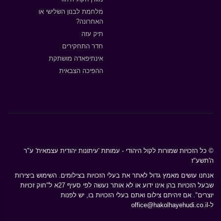
מלחמת לבנון השלישי או
האחרונה?
תיק עזה
חדר התחקירים
אינתיפאדה מושתקת
ההפיכה הצבאית
© כל הזכויות שמורות לקול היהודי - עמותת 'עיתונות יהודית עצמאית' ע"ר
ה'תשע"ז
אנחנו עושים מאמץ גדול לאתר את בעלי הזכויות בצילומים. השימוש ביצירות
שבעל הזכויות בהן אינו ידוע או לא אותר נעשה לפי סעיף 27א ל"חוק זכויות
יוצרים". אם זיהיתם צילום ואתם בעלי הזכויות בו, יש לפנות
ל-
office@hakolhayehudi.co.il