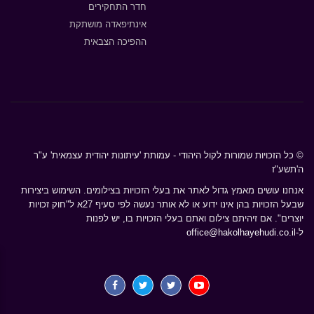
חדר התחקירים
אינתיפאדה מושתקת
ההפיכה הצבאית
© כל הזכויות שמורות לקול היהודי - עמותת 'עיתונות יהודית עצמאית' ע"ר
ה'תשע"ז
אנחנו עושים מאמץ גדול לאתר את בעלי הזכויות בצילומים. השימוש ביצירות
שבעל הזכויות בהן אינו ידוע או לא אותר נעשה לפי סעיף 27א ל"חוק זכויות
יוצרים". אם זיהיתם צילום ואתם בעלי הזכויות בו, יש לפנות
ל-
office@hakolhayehudi.co.il