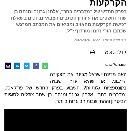
הקרקעות
בפרק החדש של "מדברים בהר", אלחנן גרונר ומנחם בן
שחר חושפים את עיוורון הכתבים הצבאיים, דנים בשאלת
רכישת הקרקעות מהאויב ומביאים את המכתב המרגש
שכתבו הורי נחמן מורדוף ז"ל.
כ"ה שבט תשפ"ו - 16:22 12/02/2026
א
גודל:
א
א
אהבתם? שתפו
האם מדינת ישראל מבינה את תפקידה
הריבוני, או שהיא עדיין שבויה
בקונספציות גלותיות? השבוע בפרק החדש של פודקאסט
"מדברים בהר", אלחנן גרונר ומנחם בן שחר צוללים לסוגיות
הביטחון וההתיישבות הבוערות ביותר.