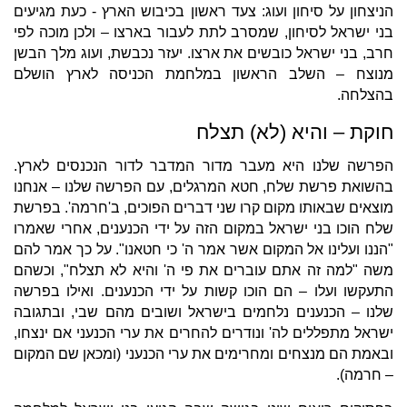
הניצחון על סיחון ועוג: צעד ראשון בכיבוש הארץ - כעת מגיעים
בני ישראל לסיחון, שמסרב לתת לעבור בארצו – ולכן מוכה לפי
חרב, בני ישראל כובשים את ארצו. יעזר נכבשת, ועוג מלך הבשן
מנוצח – השלב הראשון במלחמת הכניסה לארץ הושלם
בהצלחה.
חוקת – והיא (לא) תצלח
הפרשה שלנו היא מעבר מדור המדבר לדור הנכנסים לארץ.
בהשואת פרשת שלח, חטא המרגלים, עם הפרשה שלנו – אנחנו
מוצאים שבאותו מקום קרו שני דברים הפוכים, ב'חרמה'. בפרשת
שלח הוכו בני ישראל במקום הזה על ידי הכנענים, אחרי שאמרו
"הננו ועלינו אל המקום אשר אמר ה' כי חטאנו". על כך אמר להם
משה "למה זה אתם עוברים את פי ה' והיא לא תצלח", וכשהם
התעקשו ועלו – הם הוכו קשות על ידי הכנענים. ואילו בפרשה
שלנו – הכנענים נלחמים בישראל ושובים מהם שבי, ובתגובה
ישראל מתפללים לה' ונודרים להחרים את ערי הכנעני אם ינצחו,
ובאמת הם מנצחים ומחרימים את ערי הכנעני (ומכאן שם המקום
– חרמה).