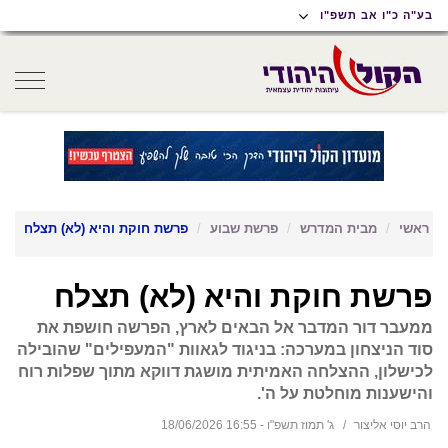
תוכן
תפריט
תפריט
בע"ה כ"ו אב תשפ"ו
ראשי
ראשי
נגישות
oggle
gation
ראשי
מבית המדרש
פרשת שבוע
פרשת חוקת והיא (לא) תצלח
פרשת חוקת והיא (לא) תצלח
ממעבר דור המדבר אל הבאים לארץ, הפרשה חושפת את
סוד הניצחון במערכה: בניגוד לגאוות "המעפילים" שהובילה
לכישלון, ההצלחה האמיתית מושגת דווקא מתוך שפלות רוח
והישענות מוחלטת על ה'.
הרב יוסי אליצור
ג' תמוז תשפ"ו - 16:55 18/06/2026