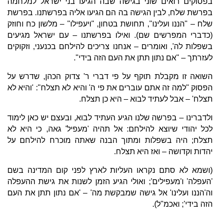
בפסוקים רואים שוני בגישה שבה הגיעו בני ישראל למלחמה
בפרשת שלח, לבין הגישה בה הם הגיעו אליה בפרשתנו. בפרשת
שלח – "הננו ועלינו", תחושת בטחון, "ויעפילו" – מלשון כח וחוזק
(כדברי המפרשים שם). ואילו בפרשתנו – עם ישראל מגיעים
בשפלות לה', ואומרים – אנחנו צריכים להילחם בכנעני, וזקוקים
לעזרתך – "אם נתון תתן את העם הזה בידי".
השואה זו מקבלת תוקף על פי דברי ר' צדוק הכהן, שדרש על
הפסוק "למה זה אתם עוברים את פי ה' והיא לא תצלח": 'והיא לא
תצלח' – אבל לעתיד לבוא – היא כן תצלח.
ולדברינו – בפרשה שלנו הגיע העתיד לבוא, ובעצם יש כאן לימוד
לכל יהודי שיוצא להילחם: אל תהיה 'מעפיל' גאה, כי היא לא
תצלח; היה בשפלות ומתוך הבנה שאתה מוכרח להילחם על
יהדות וקדושה – ואז היא תצלח.
(ושמא לא סתם נקראו העליות לארץ לפני קום המדינה בשם
'העפלה' ו'מעפילים'; ואולי הגיע הזמן לשנות את גישת ההעפלה
וה'הננו ועלינו' אל גישה שמבקשת מה' – 'אם נתון תתן את העם
הזה בידי'; ואכמ"ל).