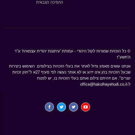
ההפיכה הצבאית
© כל הזכויות שמורות לקול היהודי - עמותת 'עיתונות יהודית עצמאית' ע"ר
ה'תשע"ז
אנחנו עושים מאמץ גדול לאתר את בעלי הזכויות בצילומים. השימוש ביצירות
שבעל הזכויות בהן אינו ידוע או לא אותר נעשה לפי סעיף 27א ל"חוק זכויות
יוצרים". אם זיהיתם צילום ואתם בעלי הזכויות בו, יש לפנות
ל-
office@hakolhayehudi.co.il