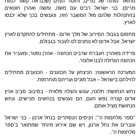
מתואר מותה של מרים, וחוסר המים (שכנראה קשור למות
מרים). בני ישראל רבים עם משה, ומשה ואהרן חוטאים
בהתנהלות שלהם מול המשבר הזה, ונענשים בכך שלא יכנסו
לארץ.
מחסום בגבול: הסירוב של מלך אדום - מתחילים להתקדם לארץ
ישראל, אבל אדום לא נותנים לנו לעבור בגבולם.
פרידה מאהרן: העברת שרביט הכהונה - אהרן נפטר, ומעביר את
הכהונה הגדולה לבנו אלעזר.
המערכה הראשונה: הניצחון על הכנענים - הכנענים מתחילים
להילחם בישראל – אבל מוכים ועריהם מוחרמות.
נחש הנחושת: תלונה, עונש והצלה פלאית - בסיבוב סביב ארץ
אדום קצרה נפש העם, הם נענשים בנחשים מכישים, ונחש
הנחושת מציל אותם.
"ספר מלחמות ה'": הניסים הנסתרים בנחל ארנון - בני ישראל
עוברים את נחל ארנון, ויש שם אירוע מיוחד שמתואר ב'ספר
מלחמות ה''.