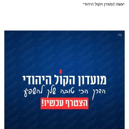
יעשה.//מגזין הקול היהודי