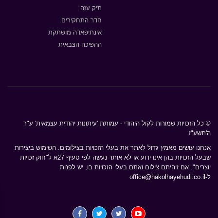
תיק עזה
חדר התחקירים
אינתיפאדה מושתקת
ההפיכה הצבאית
© כל הזכויות שמורות לקול היהודי - עמותת 'עיתונות יהודית עצמאית' ע"ר
ה'תשע"ז
אנחנו עושים מאמץ גדול לאתר את בעלי הזכויות בצילומים. השימוש ביצירות
שבעל הזכויות בהן אינו ידוע או לא אותר נעשה לפי סעיף 27א ל"חוק זכויות
יוצרים". אם זיהיתם צילום ואתם בעלי הזכויות בו, יש לפנות
ל-
office@hakolhayehudi.co.il