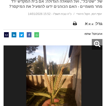
של "שטיבל", ועל השאלה הגדולה: אם בית המקדש ירד
מחר משמיים - האם הכוהנים ידעו להפעיל את המיקסר?
יוסף רוסו, הקול היהודי
כ"ה טבת תשפ"ו - 15:52 14/01/2026
א
גודל:
א
א
אהבתם? שתפו