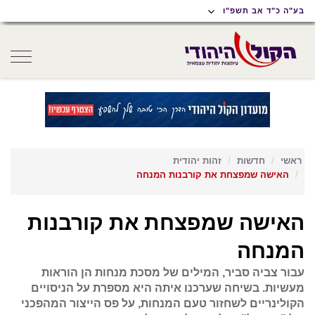
תוכן
תפריט
תפריט
בע"ה כ"ד אב תשפ"ו
ראשי
ראשי
נגישות
oggle
gation
ראשי
חדשות
זהות יהודית
האישה שמפצחת את קורבנות המנחה
האישה שמפצחת את קורבנות
המנחה
עבור צביה סביר, המילים של מסכת מנחות הן הוראות
מעשיות. בשיחה שערכנו איתה היא מספרת על הניסויים
הקולינריים לשחזור טעם המנחות, על פס הייצור המהפכני