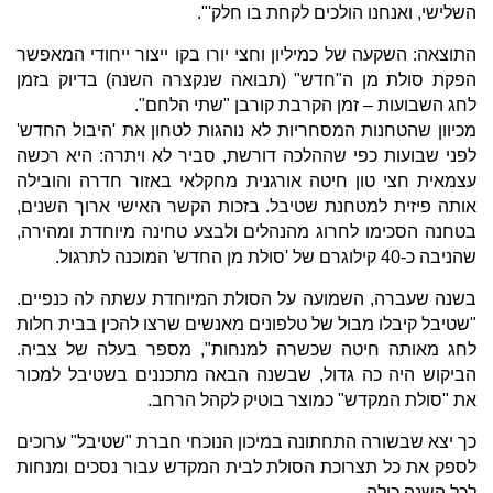
השלישי, ואנחנו הולכים לקחת בו חלק'".
התוצאה: השקעה של כמיליון וחצי יורו בקו ייצור ייחודי המאפשר
הפקת סולת מן ה"חדש" (תבואה שנקצרה השנה) בדיוק בזמן
לחג השבועות – זמן הקרבת קורבן "שתי הלחם".
מכיוון שהטחנות המסחריות לא נוהגות לטחון את 'היבול החדש'
לפני שבועות כפי שההלכה דורשת, סביר לא ויתרה: היא רכשה
עצמאית חצי טון חיטה אורגנית מחקלאי באזור חדרה והובילה
אותה פיזית למטחנת שטיבל. בזכות הקשר האישי ארוך השנים,
בטחנה הסכימו לחרוג מהנהלים ולבצע טחינה מיוחדת ומהירה,
שהניבה כ-40 קילוגרם של 'סולת מן החדש' המוכנה לתרגול.
בשנה שעברה, השמועה על הסולת המיוחדת עשתה לה כנפיים.
"שטיבל קיבלו מבול של טלפונים מאנשים שרצו להכין בבית חלות
לחג מאותה חיטה שכשרה למנחות", מספר בעלה של צביה.
הביקוש היה כה גדול, שבשנה הבאה מתכננים בשטיבל למכור
את "סולת המקדש" כמוצר בוטיק לקהל הרחב.
כך יצא שבשורה התחתונה במיכון הנוכחי חברת "שטיבל" ערוכים
לספק את כל תצרוכת הסולת לבית המקדש עבור נסכים ומנחות
לכל השנה כולה.