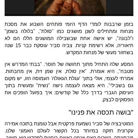
בזמן שרבבות לומדי הדף היומי פותחים השבוע את מסכת
מנחות ומתחילים לשנן מושגים כמו "סולת", "בלולה בשמן"
ו"לבונה", יש אישה אחת שבשבילה המושגים הללו הם לא
תיאוריה, אלא רשימת קניות. צביה סביר עוסקת כבר 15 שנה
בשחזור מעשי של מנחות המקדש.
המסע שלה התחיל מתוך תחושה של חוסר. "בבתי המדרש אין
מטבח", היא אומרת. "אין סולת, אין שמן זית, אין מחבתות.
אמרתי לעצמי, אולי בתוך 'עגלת הגאולה' העמוסה הזו, יש מקום
גם בשבילי". היא מצאה לעצמה נישה "נשית" ומעשית בתוך
העיסוק הגברי בדרך כלל של קודשים: איך בפועל הופכים את
הפסוקים לבצק.
"בושה תכסה את פנינו"
המוטיבציה של סביר נשמעת פרקטית אבל טומנת בתוכה אמירה
עקרונית חזקה במיוחד בכל הקשור לעולם האמוני שלנו.
מבחינתה, הוויכוח האם אנחנו ראויים רוחנית למקדש הוא חשוב,