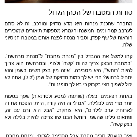
סודות המטבח של הכהן הגדול
מתברר שהכנת מנחות היא מדע מדויק ומורכב. זה לא סתם
לערבב קמח ומים. המשנה והגמרא מספקות תיאורים שמזכירים
הוראות של שף קפדן, וסביר מנסה לפצח אותם במטבח הניסיוני
שלה.
קחו למשל את ההבדל בין "מנחת מחבת" ל"מנחת מרחשת".
"במחבת הבצק צריך להיות 'קשה' ולצוף, ובמרחשת הוא צריך
להיות 'רוחש'", היא מסבירה. "איזה מין בצק תשים בשמן והוא
יתחיל לרחוש? הרי יש לך כמות מדויקת של שמן ('לוג'), אתה לא
יכול לשפוך חצי בקבוק כי בא לך סופגניות".
באחת הפעמים, בעלה (שותפה למסע ולסדנאות) שפך בטעות
יותר מדי מים לבלילה. "אם לי זה היה קורה, הייתי הופכת את זה
לארוחת ערב לילדים", היא צוחקת. "אבל הוא זרם עם זה,
ופתאום גילינו שהשמן רוחש! הבנו שזו צריכה להיות בלילה ולא
בצק קשה".
ואיך הטעם? סביר נזהרת אבל מסכימה לגלות: "מנחת מחבת,