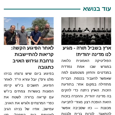
עוד בנושא
ארץ בשביל תורה - מגיע
לאחר הפיגוע הקשה:
לנו מדינה יהודית!
קריאות להתיישבות
נרחבת וגירוש האויב
הפוליטיקה האמונית כלואה
במגרש שבו אמת נמדדת
כתגובה
במנדטים והחזון מצטמצם למה
בפיגוע ביום שיש נרצחו בניהו
שאפשר להעביר בכנסת. הברית
מלט ורס"ן יובל עזרא הי"ד. לאחר
מתחילה במקום אחר: בתודעת
הפיגוע, תושבים ביו"ש קיימו
הזכות. הארץ ניתנה כדי להקים
הפגנות בעשרות צמתים ביו"ש
בה מדינה יהודית, וההכרה בזכות
עם קריאה ברורה: לשטח את
הזאת הופכת רצון מגזרי לתביעה
כפרי המרצחים ולגרש את האויב.
מכוננת — כזו שסביבה אפשר
עמישב, אחיו של בניהו הגיב
להתאגד, לכרות ברית ולבנות
לאטימת בית המחבל: תנו