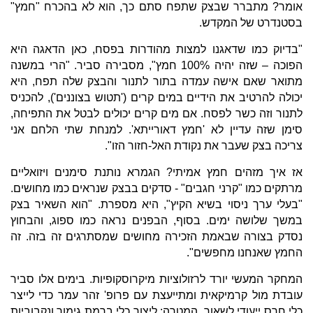
אומר? מתברר שבצק שתפח סתם כך, הוא לא בהכרח "חמץ"
בסטנדרט של המקדש.
"בדיוק כמו שדאגנו למצות מהודרות בפסח, כאן הדאגה היא
הפוכה – שזה יהיה 100% חמץ", מסבירה סביר. "הרי במשנה
מתואר שאם אישה עמדה בתור לתנור והבצק שלה תפח, היא
יכולה להרטיב את הידיים במים קרים ('תטוש בצוננים'), להכניס
לתנור וזה כשר לפסח. אם מים קרים יכולים לבטל את התפיחה,
סימן שזה עדיין לא 'חמץ דאורייתא'. למנחת שתי הלחם אני
צריכה בצק שעבר את נקודת האל-חזור הזו".
אז איך מזהים חמץ אמיתי? הגמרא נותנת סימנים ויזואליים
מרתקים כמו "קרני חגבים" - סדקים בבצק שנראים כמו מחושים.
"בעלי ערך ניסוי בשיא הקיץ", היא מספרת. "הוא השאיר בצק
במשך שלושה ימים. בסוף, הבפנים נראה כמו ספוג, והבחוץ
נסדק בצורה שבאמת הזכירה מחושים שמסתרגים זה בזה. זה
החמץ שאנחנו מחפשים".
המחקר המעשי יורד לרזולוציות מיקרוסקופיות. בימים אלו סביר
עובדת מול קרמיקאית ומתייעצת עם פרופ' זהר עמר כדי לייצר
כלי חרס ייעודי לשאור. המטרה: ליצור כלי ברמת גימור ונקבוביות