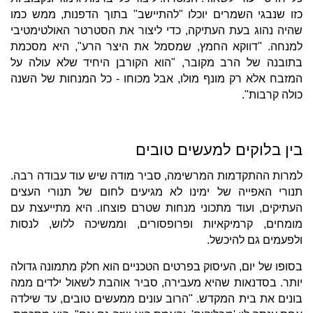
כזו שנבגי השמרים יוכלו "להתיישב" בתוך הדפנות, ממש כמו
שהיה נהוג בעת העתיקה, כדי ליצור את הסטרטר האולטימטיבי
למנחה. "דווקא החמץ, שמסמל את היצר הרע", היא מסכמת
בתובנה של הרב מקובר, "הוא הקורבן היחיד שלא עולה על
המזבח אלא רק מונף מולו, אבל מכוחו - כל המנחות של השנה
כולה קרבות".
בין בלוקים למעשים טובים
למרות ההתקדמות המרשימה, סביר מודה שיש עוד עבודה רבה.
תנורי האפייה של ימינו לא מגיעים לחום של תנורי העצים
העתיקים, ועוד מתכוני מנחות שטרם פוצחו. היא מתייעצת עם
מומחים, קרמיקאיות ופרופסורים, וממשיכה ללוש, לנסות
ולפעמים גם להיכשל.
בסופו של יום, העיסוק בפרטים הטכניים הוא חלק מתמונה גדולה
יותר. בסדנאות שהיא מעבירה, סביר אוהבת לשאול ילדים ממה
בונים את בית המקדש. "הרוב עונים ממעשים טובים, עד שילדה