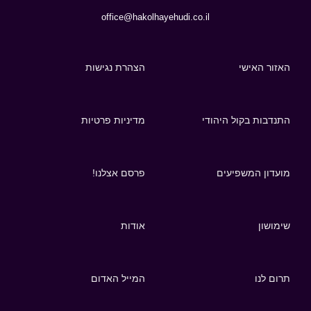
office@hakolhayehudi.co.il
האזור האישי
הצהרת נגישות
התנדבות בקול היהודי
מדיניות פרטיות
מועדון המשפיעים
פרסם אצלנו!
שימושון
אודות
תרום לנו
המייל האדום