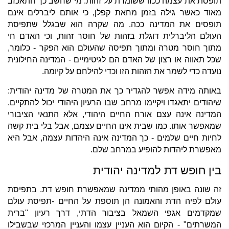
תופסת את עצמה ככזו ששומרת על זהות. מי שחשב כך התאכזב
מאוד כאשר גילה בזמן מחאת קפלן, כי אותם ליברלים אינם
תופסים את המדינה ככה. מה שקרה הוא שבגלל שתפיסת
העולם הליברלית דוגלת בזהות של חוסר זהות, וכי האדם חי
מתוך חוסר מטרה ומתוך תפיסה שהעולם הוא הפקר - כלומר,
שכל תאווה או רצון של האדם הם לגיטימיים - המדינה החילונית
נועדה כדי לשמר את הזהות הזו וכדי להילחם על קיומה.
באותה מידה אפשר להגדיר כך את המטרה של מדינה יהודית:
שיהודים יתאגדו ויקיימו מרחב שבו הרעיון היהודי יכול להתקיים.
המדינה אינה עצם אורח החיים היהודי, אלא התנאי הציבורי
שמאפשר אותו. כמו שבית אינו החיים עצמם, אבל בלי בית קשה
לחיות חיים שלמים - כך המדינה אינה היהדות עצמה, אבל היא
מאפשרת ליהדות להופיע במרחב שלם.
בין חופש דת למדינה יהודית
זה שונה באופן מהותי ממדינה שמאפשרת חופש דת. בתפיסת
עולם לפיה הדת והאמונה הן תוספת על החיים -תפיסת עולם
שמקדמים אגפי השמאל בציבור הדתי, דרך רעיון "ברית
המשרתים" - הקיום הוא העניין עצמו והעניין המרכזי שבשבילו