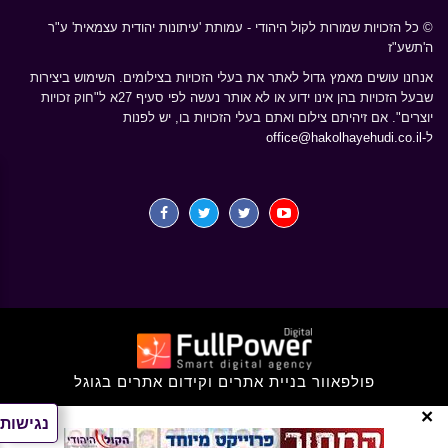
© כל הזכויות שמורות לקול היהודי - עמותת 'עיתונות יהודית עצמאית' ע"ר
ה'תשע"ז
אנחנו עושים מאמץ גדול לאתר את בעלי הזכויות בצילומים. השימוש ביצירות
שבעל הזכויות בהן אינו ידוע או לא אותר נעשה לפי סעיף 27א ל"חוק זכויות
יוצרים". אם זיהיתם צילום ואתם בעלי הזכויות בו, יש לפנות
ל-
office@hakolhayehudi.co.il
פולפאוור בניית אתרים וקידום אתרים בגוגל
×
נגישות