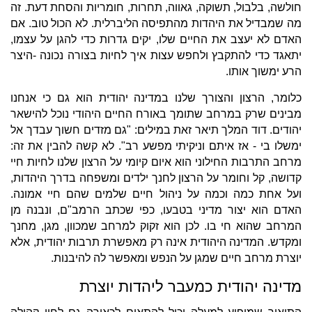
חולשה, בלבול, תשוקה, גאווה, תחרות, חומריות והסחת דעת. זה
מה שמבדיל את היהדות מהתפיסה הליברלית. לא הכול טוב. אם
האדם לא יעצב את החיים שלו, יקים גדרות כדי להגן על עצמו,
יתאגד כדי להתקבץ ולחפש עצות איך לחיות בצורה נכונה -היצר
הרע ימשוך אותו.
כלומר, הרצון והצורך שלנו במדינה יהודית הוא גם כי אנחנו
מבינים שרק במרחב שתומך באורח החיים היהודי נוכל להישאר
יהודים. דוד המלך תיאר זאת במילים: "גם מזדים חשוך עבדך אל
ימשלו בי - אז איתם וניקיתי מפשע רב". לא קשה להבין את זה:
מרחב התרבות החילוני הוא איום קיומי על הרצון שלנו לחיות חיי
קדושה, קל וחומר על הרצון לחנך ילדים ומשפחה בדרך היהדות,
ועל אחת כמה וכמה על ניהול חיים שלמים שהם חיי אמונה.
האדם הוא יצור מדיני בטבעו, כפי שכתב הרמב"ם, ונבנה מן
המרחב שהוא חי בו. לכן הוא זקוק למרחב שמכוון, מגן, מחנך
ומקדש. המדינה היהודית אינה רק מאפשרת תרבות יהודית, אלא
יוצרת מרחב חיים שמגן על הנפש ומאפשר לה להיבנות.
מדינה יהודית כמעבר ליהדות יוצרת