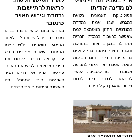
ארץ בשביל תורה - מגיע
לאחר הפיגוע הקשה:
לנו מדינה יהודית!
קריאות להתיישבות
נרחבת וגירוש האויב
הפוליטיקה האמונית כלואה
במגרש שבו אמת נמדדת
כתגובה
במנדטים והחזון מצטמצם למה
בפיגוע ביום שיש נרצחו בניהו
שאפשר להעביר בכנסת. הברית
מלט ורס"ן יובל עזרא הי"ד. לאחר
מתחילה במקום אחר: בתודעת
הפיגוע, תושבים ביו"ש קיימו
הזכות. הארץ ניתנה כדי להקים
הפגנות בעשרות צמתים ביו"ש
בה מדינה יהודית, וההכרה בזכות
עם קריאה ברורה: לשטח את
הזאת הופכת רצון מגזרי לתביעה
כפרי המרצחים ולגרש את האויב.
מכוננת — כזו שסביבה אפשר
עמישב, אחיו של בניהו הגיב
להתאגד, לכרות ברית ולבנות
לאטימת בית המחבל: תנו
ציבור. //מגזין הקול היהודי
לאלמנה והיתומים את הבתים.
מקדש תשפ"ו: אש