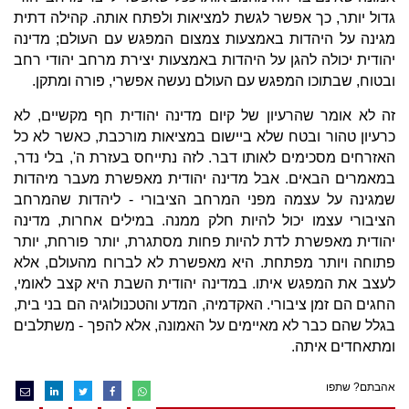
גדול יותר, כך אפשר לגשת למציאות ולפתח אותה. קהילה דתית
מגינה על היהדות באמצעות צמצום המפגש עם העולם; מדינה
יהודית יכולה להגן על היהדות באמצעות יצירת מרחב יהודי רחב
ובטוח, שבתוכו המפגש עם העולם נעשה אפשרי, פורה ומתקן.
זה לא אומר שהרעיון של קיום מדינה יהודית חף מקשיים, לא
כרעיון טהור ובטח שלא ביישום במציאות מורכבת, כאשר לא כל
האזרחים מסכימים לאותו דבר. לזה נתייחס בעזרת ה', בלי נדר,
במאמרים הבאים. אבל מדינה יהודית מאפשרת מעבר מיהדות
שמגינה על עצמה מפני המרחב הציבורי - ליהדות שהמרחב
הציבורי עצמו יכול להיות חלק ממנה. במילים אחרות, מדינה
יהודית מאפשרת לדת להיות פחות מסתגרת, יותר פורחת, יותר
פתוחה ויותר מפתחת. היא מאפשרת לא לברוח מהעולם, אלא
לעצב את המפגש איתו. במדינה יהודית השבת היא קצב לאומי,
החגים הם זמן ציבורי. האקדמיה, המדע והטכנולוגיה הם בני בית,
בגלל שהם כבר לא מאיימים על האמונה, אלא להפך - משתלבים
ומתאחדים איתה.
אהבתם? שתפו