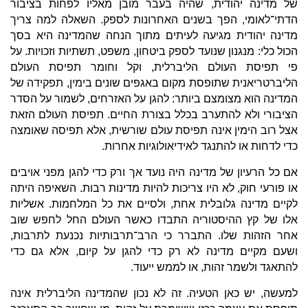
של מדינה יהודית, שהיה בעבר מובן מאליו לפחות בציבור
הדתי־לאומי, הפך בשנים האחרונות לספק. השאלה למה צריך
מדינה יהודית מגיעה לעיתים מתוך הנחה שהמדינה היא בסך
הכול כלי: מנגנון שנועד לספק ביטחון, משפט, תשתיות וזכויות. על
פי תפיסת העולם הליברלית, וקל וחומר תפיסת העולם
הליברטריאנית שתופסת מקום באגפים שונים בימין, תפקידה של
המדינה הוא מצומצם ביותר: להגן על האזרחים, לשמור על הסדר
הציבורי ולא להתערב בכלל בצורת החיים. תפיסת העולם הזאת
אצל רוב הימין אינה תפיסת עולם שורשית, אלא תפיסה שאומצה
כדי לדחות או להתנגד לאידיאולוגיות אחרות.
אם כל הרעיון של מדינה היה נועד אך ורק כדי להגן מפני אויבים
או פורעי חוק, לא היו צריכות להיות מדינות רבות. השאיפה היתה
לקיים מדינה גלובלית אחת, ולסיים את כל המלחמות. אשליות
אלו של קץ ההיסטוריה התבדו כאשר העולם החל לחפש שוב
אחר הזהות שלו. התברר כי הרב־תרבותיות נכנעת לתרבות,
ושעם מקיים מדינה לא רק כדי להגן על קיום, אלא גם כדי
להתאגד ולשמר זהות, או לממש ייעוד.
למעשה, יש כאן הטעיה. זה לא נכון שהמדינה הליברלית אינה