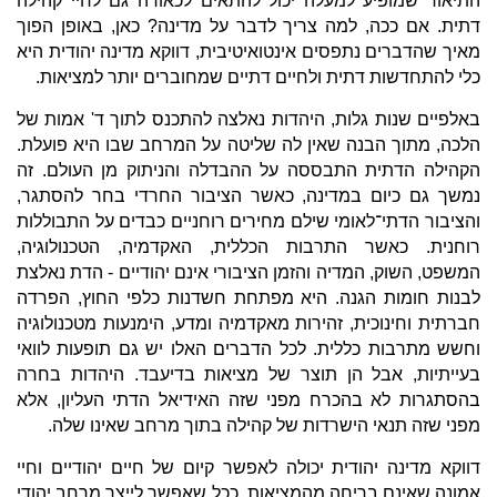
התיאור שמופיע למעלה יכול להתאים לכאורה גם לחיי קהילה
דתית. אם ככה, למה צריך לדבר על מדינה? כאן, באופן הפוך
מאיך שהדברים נתפסים אינטואיטיבית, דווקא מדינה יהודית היא
כלי להתחדשות דתית ולחיים דתיים שמחוברים יותר למציאות.
באלפיים שנות גלות, היהדות נאלצה להתכנס לתוך ד' אמות של
הלכה, מתוך הבנה שאין לה שליטה על המרחב שבו היא פועלת.
הקהילה הדתית התבססה על ההבדלה והניתוק מן העולם. זה
נמשך גם כיום במדינה, כאשר הציבור החרדי בחר להסתגר,
והציבור הדתי־לאומי שילם מחירים רוחניים כבדים על התבוללות
רוחנית. כאשר התרבות הכללית, האקדמיה, הטכנולוגיה,
המשפט, השוק, המדיה והזמן הציבורי אינם יהודיים - הדת נאלצת
לבנות חומות הגנה. היא מפתחת חשדנות כלפי החוץ, הפרדה
חברתית וחינוכית, זהירות מאקדמיה ומדע, הימנעות מטכנולוגיה
וחשש מתרבות כללית. לכל הדברים האלו יש גם תופעות לוואי
בעייתיות, אבל הן תוצר של מציאות בדיעבד. היהדות בחרה
בהסתגרות לא בהכרח מפני שזה האידיאל הדתי העליון, אלא
מפני שזה תנאי הישרדות של קהילה בתוך מרחב שאינו שלה.
דווקא מדינה יהודית יכולה לאפשר קיום של חיים יהודיים וחיי
אמונה שאינם בריחה מהמציאות. ככל שאפשר לייצר מרחב יהודי