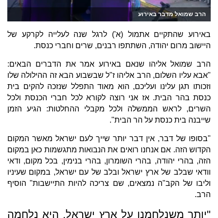
הרב שמואל מדבר באירוע
באירוע שהתקיים אתמול (א') לרגל שנה לעלייה לקרקע של
היישוב מרום יהודה, השתתפו רבנים, שרים וחברי כנסת.
הרב שמואל אליהו שנאם באירוע אמר את הדברים הבאים:
"אבא עליו השלום, הרב אליהו ז"ל שבשבוע הבא זה ההילולה שלו
וזכותו תגן עלינו ועליכם, הוא מאוד התפלל שנזכה להקים בית
כנסת בהר הבית. אז אני רוצה לקורא לכל חברי הכנסת ולכל
השרים, לראש הממשלה ולכל מקבלי ההחלטות: הגיע הזמן
שייבנה בית כנסת על הר הבית".
"בסופו של דבר, אין דבר יותר שייך לעם ישראל מאשר המקום
הקדוש הזה. אם אנחנו רואים את הנבואות מתגשמות כאן במקום
הזה, בהרי יהודה, בהרי השומרון, בהרי בנימין, בכל מקום, ודאי
וודאי שבלב של ארץ ישראל ובלב של עם ישראל, במקום שעיניו
וליבו של הקב"ה נמצאים, שם צריכה להיות התיישבות" הוסיף
הרב.
"יותר משנלחמנו על ארץ ישראל, היא נלחמה