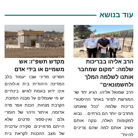
עוד בנושא
הרב אליהו בבריכות
מקדש תשפ"ו: אש
שלמה: "מקום שמחבר
משמיים או בידי אדם
אותנו לשלמה המלך
תסריט מדיני שבו יעמוד בלב
המדינה היהודית בית א-לוהים
ולחשמונאים"
אינו ידוע באמת לאיש. בינתיים
הרב שמואל אליהו, הגיע יחד שר
יש מי שעמלים על מבנה המזבח,
המורשת לסיור באתר ההיסטורי
הקרבת מנחות, הכנת אפר פרה
בריכות שלמה: "ככל שאנחנו
אדומה, איתור וזיהוי של חומרי
מתרבים יותר הם בורחים… נבוא
גלם ואין-ספור פרטים שלא
למקומות האלה, ננקה אותם
הייתם מדמיינים. סקירה עדכנית
ונשיב אותם למה שהם צריכים
של מצב ההכנות לקראת בית
להיות"