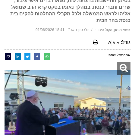
בסימן התיישבות ברצועת עזה, נשאו דברים אישי ציבור,
שרים וחברי כנסת. במהלך נאומו בטקס קרא הרב שמואל
אליהו לראש הממשלה ולכל מקבלי ההחלטות להקים בית
כנסת בהר הבית
זושא מימון, הקול היהודי
ט"ז סיון תשפ"ו - 18:41 01/06/2026
א
גודל:
א
א
אהבתם? שתפו