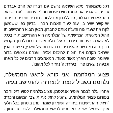
רגע משמעותי ומלא השראה נרשם עם דבריו של הרב אברהם
זרביב, שהגדיר את המתרחש כאירוע תנכ"י היסטורי: "עם ישראל
חוזר לארצו בגדלות, גם ללבנון וגם לעזה - הבנים חוזרים הביתה.
יש קשר ישיר בין עזה לעיר האבות חברון, בדיוק כפי ששמשון
לקח את שערי עזה והעלה אותם לחברון. מכאן תבוא ההתיישבות!
הרגל המעשית והמיישמת של המלחמה היא ההתיישבות, זו בכלל
לא שאלה. כעת עובדים כבר על נחלת אשר בדרום לבנון. הקדוש
ברוך הוא רצה שהמרגלים ידברו בשבחה של הארץ, כי שבח ארץ
ישראל מקדם את הזכות להיכנס אליה, ואנחנו נמצאים בדור
שאומר 'טובה הארץ מאוד מאוד'. המאמצים הרבים על כל מאחז
וגבעה נושאים פרי, ובעזרת ה' נחזור לכל מקום".
פצוע המלחמה: אני קורא לראש הממשלה,
נלחמנו בשביל לנצח, לנצח זה להתיישב בעזה
אחריו עלה לבמה אופיר אנגלסמן, פצוע מלחמה קטוע רגל וחבר
בפורום פצועי המלחמה, שהגיע לחזק את תושבי המקום והכריז:
"חיזוק ההתיישבות ביהודה ושומרון שומר ונותן ביטחון בכל חלקי
ארץ ישראל. אני קורא מפה לראש הממשלה ולשר הביטחון -