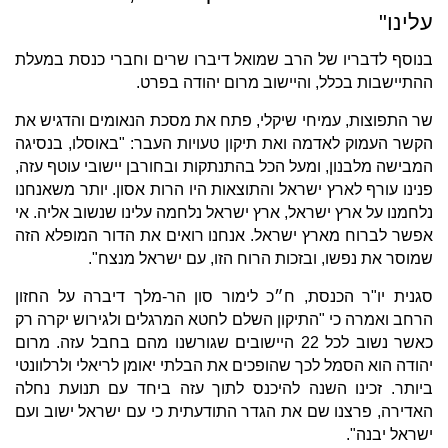
עלינו"
בנוסף לדבריו של הרב שמואל דיברו שרים וחברי כנסת במעלת
ההתיישבות בכלל, והיישוב מרום יהודה בפרט.
שר התפוצות, עמיחי שיקלי, פתח את מסכת הנאומים והדגיש את
הקשר העמוק לאדמה ואת תיקון טעויות העבר: "באוסלו, בנסיגה
המבישה מלבנון, ומעל הכל בהתנתקות ובחורבן יישובי עוטף עזה,
פנינו עורף לארץ ישראל והתוצאות היו הרות אסון. יותר משאנחנו
נלחמנו על ארץ ישראל, ארץ ישראל נלחמה עלינו שנשוב אליה. אי
אפשר לברוח מארץ ישראל. אנחנו רואים את הדור המופלא הזה
שמוסר את נפשו, ובזכות הרוח הזו, עם ישראל מנצח".
סגנית יו"ר הכנסת, ח״כ לימור סון הר-מלך דיברה על החזון
הרחב ואמרה כי "התיקון השלם לחטא המרגלים ולגירוש יקרה רק
כאשר נשוב לכל 22 היישובים שגורשנו מהם בחבל עזה. מרום
יהודה הוא הסמל לכך שהופכים את הבלתי יאומן לריאלי ולרלוונטי
ביותר. זכינו השנה להיכנס לתוך עזה ביחד עם תנועת נחלה
האדירה, פרצנו שם את הגדר התודעתית כי עם ישראל ישוב ועם
ישראל יבנה".