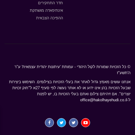
חדר התחקירים
אינתיפאדה מושתקת
ההפיכה הצבאית
© כל הזכויות שמורות לקול היהודי - עמותת 'עיתונות יהודית עצמאית' ע"ר
ה'תשע"ז
אנחנו עושים מאמץ גדול לאתר את בעלי הזכויות בצילומים. השימוש ביצירות
שבעל הזכויות בהן אינו ידוע או לא אותר נעשה לפי סעיף 27א ל"חוק זכויות
יוצרים". אם זיהיתם צילום ואתם בעלי הזכויות בו, יש לפנות
ל-
office@hakolhayehudi.co.il