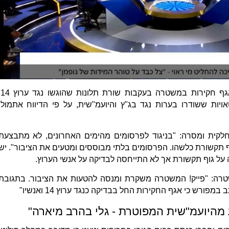
אתמול פורסם
ות ששודרו בערות נגד בג"ץ והיועמ"שית, על פי הדיווח אתמול,
לקית ומסרה: "בניגוד לפרסומים מהימים האחרונים, לא מתבצעת
וף תקשורת כלשהו. הפרסומים בלתי מבוססים ומטעים את הציבור". יש
ה על גוף תקשורת אך לא התייחסה לבדיקה על אנשי הערוץ.
 המשטרה: "פייק! המשטרה משקרת ומנסה להטעות את הציבור. בתגובת
רש כי אגף החקירות החל בבדיקה כנגד ערוץ 14 ואנשיו"
 מהיועמ"שית המפוטרת - גלי בהרב מיארה"