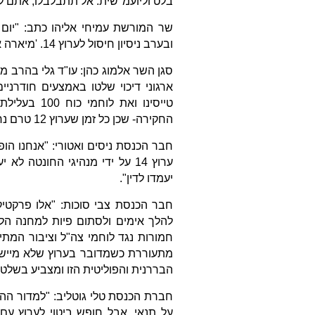
בלט וליועמ"שית: אל תתבלבלו, אתם לא 
שר המורשת עמיחי אליהו כתב: "יום
ובערב ניסיון חיסול לערוץ 14. 'מיארה איראן זה כאן' – מה הדבר הבא – להעמיס את הימין על משאיות?".
סגן השר אלמוג כהן: עו"ד גלי בהרב 
ארגוני דיכוי שלטו באמצעים חודרניי
טייסינו וא
החקירה- שכן כל זמן שערוץ 12 טרם נחקר אמון הציבור במשטרה ומניעיה- בספק רב.
חבר הכנסת ניסים ואטורי: "אנחנו הו
ערוץ 14 על ידי מנהיגי החונטה
יעמדו לדין".
להלך אימים ולסתום פיות למחנה הלא
חמורות נגד לוחמי צה"ל וציבור המת
מתעוררת כשמדובר בערוץ שלא מיישר 
הבררנית והפוליטית הזו ומצביע בשלט
חברת הכנסת טלי גוטליב: "למדור ה
על תנאי. אבל חופש ביטוי לערוץ עם