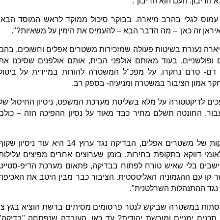
הריבון. העם הוא הריבון".
 עמוס לגלי בהרב מיארה. בבוקר סיכול ממוקד לראש המוסד הבא,
מיארה נעזרת בשיטות פעולה שמזכירות משטרים אפלים וחשוכים, בהם
ם ופולשניים, בעוד מאותם אולפני הבית, אותם אולפנים שסיכנו את
ת לוחמי כוח 100 בעלילת דם- טרם נחקרו. על מפכ"ל המשטרה להורות במיידית על ביטול
פכים לדיקטטורה על מלא בשליטת מערכת המשפט, ניסיון החיסול של
 לא יעבור. החונטה תשלם מחיר כבד מאוד על נסיון ההפיכה הזה – כולם
חבר הכנסת צבי סוכות: "אלו פרקטיקות של משטרים אפלים, הבדיקה נגד ערוץ 14 היא עוד ניסיון שק
ומי דווקא בתקופת בחירות. בזמן שערוצים אחרים מפיצים עלילות
יישבים בלי שאיש טורח לפתוח בבדיקה, פתאום מערכת הדיפ-סטייט
קו עם ההגמוניה האליטסטית. הציבור כבר מבין היטב את האכיפה
 נגד ההתנהלות השרלטנית".
הסתות במשטרה שביקש לנטר פרסומים מסיתים ברשת הוציא בגץ צו
 תכנים ימניים ומורשת יהודית? עד כאן. העובדה שנפתחה "בדיקה"