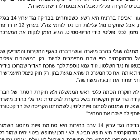
יס לחקירה פלילית אבל היא נכנעת לדרישת מיארה".
יו"ר מפלגת נעם, חבר הכנסת אבי מעוז: "אכיפה בררנית היא רשע. כשפותחים בבדיקה נגד ערוץ
ביקורת לגיטימית על בג"ץ והיועמ"שית, אבל שותקים מול עלילות דם נגד לוחמי צה"ל בערוץ 12 זו 
זמן לכלי פוליטי בידי הדיפ-סטייט. הגיע הזמן לנקות את המערכת
מתגלה שגלי בהרב מיארה ועושי דברה באגף החקירות והמודיעין של
 הדמוקרטיה כפי שהם מתיימרים להיות. רק במשטרים אפלים
יות נגד השלטון. זו דוגמא נוספת לכך שהכח האדיר שמרוכז בידיה
אותה ואת כל המערכות שהיא נוגעת בהן. רק חוק פיצול היועמ"שית
י יפתור את הבעיה משורשה".
א חוקרת הסתה כלפי ראש הממשלה ולא חוקרת הסתה של חברי
ה נגד ערוץ תקשורת בשל ביקורת לגיטימית נגד גלי בהרב מיארה
שפטית שמנסה לסתום פיות לימין. לשמחתנו הקריסה של הדיקטטורה
שותף לה ישלם את המחיר".
חבר הכנסת אביחי בוארון: "פתיחת בדיקה נגד ערוץ 14 ערב בחירות היא סתימת פיות מהסוג השמור
מוקרטיה היא חופש הביטוי. לא ייתכן שחופש ביטוי יהיה שמור רק
סיון המסוכן להרתיע כלי תקשורת בישראל לא יצלח. אנחנו נמשיך