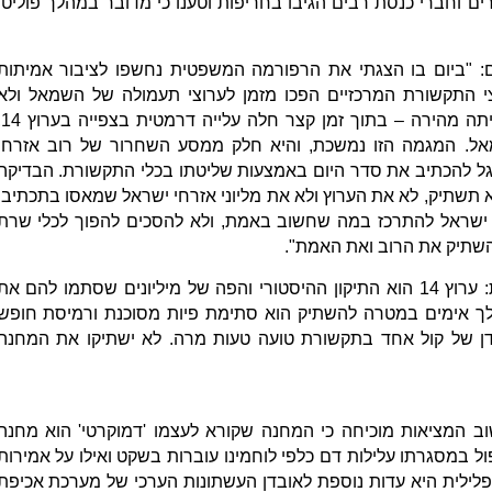
 וחברי כנסת רבים הגיבו בחריפות וטענו כי מדובר במהלך פוליטי
ם: "ביום בו הצגתי את הרפורמה המשפטית נחשפו לציבור אמיתות
י התקשורת המרכזיים הפכו מזמן לערוצי תעמולה של השמאל ולא
לערוצי חדשות
מאל. המגמה הזו נמשכת, והיא חלק ממסע השחרור של רוב אזרחי
ל להכתיב את סדר היום באמצעות שליטתו בכלי התקשורת. הבדיקה
תחה במשטרה ביחס לערוץ 14 לא תשתיק, לא את הערוץ ולא את מליוני אזרחי ישראל שמאסו בתכתיבי
 ישראל להתרכז במה שחשוב באמת, ולא להסכים להפוך לכלי שרת
השתיק את הרוב ואת האמת".
שר הכלכלה והתעשייה ח"כ ניר ברקת: ​ערוץ 14 הוא התיקון ההיסטורי והפה של מיליונים שסתמו להם את
לך אימים במטרה להשתיק הוא סתימת פיות מסוכנת ורמיסת חופש
ידן של קול אחד בתקשורת טועה טעות מרה. לא ישתיקו את המחנה
ב המציאות מוכיחה כי המחנה שקורא לעצמו 'דמוקרטי' הוא מחנה
 במסגרתו עלילות דם כלפי לוחמינו עוברות בשקט ואילו על אמירות
ילית היא עדות נוספת לאובדן העשתונות הערכי של מערכת אכיפת