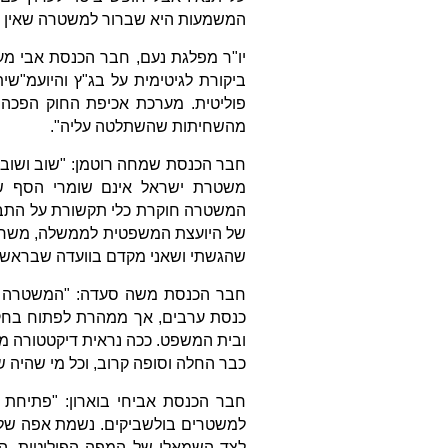
המשמעות היא שברור למשטרה שאין בס
פוליטית. מערכת אכיפת החוק הפכה מ
מהשחיתות שהשתלטה עליה".
חבר הכנסת שמחה רוטמן: "שוב ושוב 
משטרת ישראל אינם שומרי הסף של
המשטרה חוקרת כלי תקשורת על התבטאו
של היועצת המשפטית לממשלה, משחית 
שהגשתי ושאני מקדם בוועדה שבראשות
חבר הכנסת משה סעדה: "המשטרה ל
כנסת ערבים, אך ממהרת לפתוח בחקיר
ובית המשפט. ככה נראית דיקטטורה מ
כבר החלה וסופה קרוב, וכל מי שהיה 
למשטרים בולשביקים. נשמת אפה של הד
לצד השמאלי של המפה הפוליטית. הני