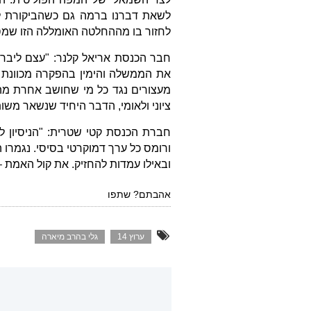
לשאת דברנו ברמה גם כשהביקורת ל
לחזור בו מההחלטה האומללה הזו שמס
חבר הכנסת אריאל קלנר: "עצם ליברלי
את הממשלה והימין בהפקרה מכוונת של
ציוני ולאומי, הדבר היחיד שנשאר משו
ורומס כל ערך דמוקרטי בסיסי. נגמרו 
ובאילו עמדות להחזיק. את קול האמת –
אהבתם? שתפו
ערוץ 14
גלי בהרב מיארה