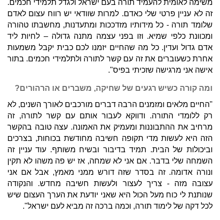
משימה לאומית להעמיד תורה בעם ישראל ולגדל תלמידי חכמים.
זה לא עניין פרטי שלי כאדם. למרות שוודאי יש רווח עצום לאדם
שלומד תורה - כל מידותיו מזדככות ומתעדנות, מחשבתו טהורה
ומכוונת כלפי שמיא. וזו בפני עצמה מתנה גדולה – לחיות ליד
אדם גדול ועדין. כל מה שהחיים יזמנו לכם כבית יקבל משמעות
אחרת כשעוברים את זה עם קשר לתורה ולתלמידי חכמים. בתור
אישה אני מרגישה שזכיתי בפיס".
ומה קורה כשיש רגעים של שחיקה, משברים או הרהורים?
"החיים מלאים ומזמנים הרבה דברים מורכבים לאורך השנים, לא
רק ללומדי התורה. ודווקא לעבור אותם עם קשר לתורה, זה
מרחיב את ההתבוננות ומעמיק את האמונה. עצה טובה בהקשר
הזה היא לעשות מדי תקופה חשיבה מחודשת בכוחות, בצרכים
וביכולות של הבית. תמיד בדיבור ובשיח משותף. עוד עניין זה
השמחה שלי בדבר. אם אני לא שמחה, אז יש פה משהו לא תקין
ונורה אדומה. זה בסדר שזה דורש ממני מאמץ, אבל אם אני
עצובה מזה - צריך לעצור ולעשות חשיבה מחדש. והנקודה
שנותנת לי כוח מעל הכול היא שאני יודעת את הערך העצום שיש
לכל דקה של לימוד תורה, וכמה ברכה זה מביא לעם ישראל".