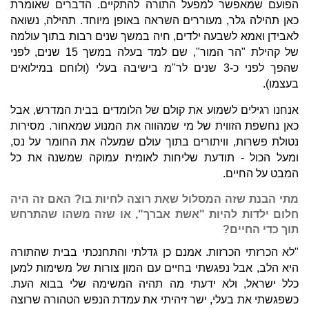
הפועם שמאפשר למפעל התורה להתקיים. הדברים שאומרת
כאן תהילה גלר, מעוררים השראה באופן מיוחד. תהילה, נשואה
לאבידן ואמא לשבעה ילדים, חיה במשך שנים רבות בתוך עולמה
של קהילת "הר המור", שם למד בעלה במשך 15 שנים, לפני
שהפך לפני כ-3 שנים לר"מ בישיבה בעלי (ולוחם במילואים
בעצמו).
אנחנו רגילים לשמוע את קולם של הלומדים בבית המדרש, אבל
כאן נחשפת הזווית של מי שמהווה את המנוע שמאחור. מסירות
נטולת פשרות, וויתורים בתוך עולם שמעלה את החומר על נס,
ומעל הכול - תודעת שליחות לאומית עמוקה שמשנה את כל
המבט על החיים.
מתי הבנת שזה המסלול שאת רוצה לחיות בו? האם זה היה
חלום ילדות להיות "אשת אברך", או שזה משהו שהתרחש
תוך כדי החיים?
"לא הכרזתי הכרזות. אמנם כן גדלתי והתחנכתי בבית שהתורה
היא הלב, אבל נפגשתי בחיים עם המון צורות של משימות למען
כלל ישראל, ולא ידעתי מה תהיה המשימה שלי בבוא העת.
כשפגשתי את בעלי, ישר זיהיתי את עמדת הנפש הטהורה שרוצה