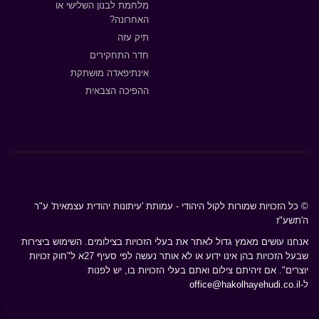
מלחמת לבנון השלישי או
האחרונה?
תיק עזה
חדר התחקירים
אינתיפאדה מושתקת
ההפיכה הצבאית
© כל הזכויות שמורות לקול היהודי - עמותת 'עיתונות יהודית עצמאית' ע"ר
ה'תשע"ז
אנחנו עושים מאמץ גדול לאתר את בעלי הזכויות בצילומים. השימוש ביצירות
שבעל הזכויות בהן אינו ידוע או לא אותר נעשה לפי סעיף 27א ל"חוק זכויות
יוצרים". אם זיהיתם צילום ואתם בעלי הזכויות בו, יש לפנות
ל-
office@hakolhayehudi.co.il