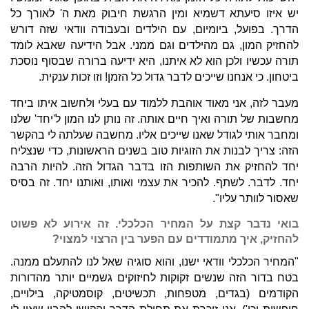
יש איזו סיעתא דשמיא ומין הרגשת חיבוק מאת ה' לאורך כל
הדרך. בפועל, ביומיום, עם הילדים ובעבודה וודאי שזה דורש
להחזיק המון, גם מהילדים וגם ממני. אבל הידיעה שאבא לומד
תורה עכשיו ולכן הוא לא איתנו, היא ידיעה ברורה שבסוף נוסכת
ביטחון. כי אנחנו שייכים לדבר גדול כל הזמן! וזו זכות ענקית.
מעבר לזה, אני מאוד אוהבת ללמוד עם בעלי ולחשוב איתו ביחד
מחשבות של תורה ואיך חיים אותה. זה נותן לנו המון ל'יחד' שלנו
ומחבר אותי לגודל שאנו שייכים אליו. מחשבה שעלתה לי בהקשר
הזה: צריך לבנות את הזוגיות טוב בשנים הראשונות, כדי שנצליח
יחד להחזיק את השותפות הזו בדבר הגדול הזה. להיות הרבה
יחד. לדבר. לשתף. להכיר את עצמי ואותו, ואותנו יחד. זה בסיס
שאסור לוותר עליו".
בואי נדבר קצת על המחיר הכלכלי. זה אירוע לא פשוט
להחזיק, איך מתמודדים עם הפער בין הרצוי למצוי?
"המחיר הכלכלי וודאי ישנו, והוא סוגיה שאל לנו להתעלם ממנה.
בטח בדור הזה שנשים זקוקות לחיזוקים גשמיים יותר מהדורות
הקודמים (בגדים, מטפחות, תכשיטים, קוסמטיקה, בילויים,