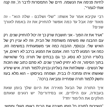
לחיות פנימה את הנשמה. חיים של התמסרות לדבר ה', וזה קנה
אותי לגמרי".
רבי עקיבא אמר על אשתו: "שלי ושלכם - שלה הוא" - זה
מאוד יפה אבל עד כמה אפשר להחזיק את זה באמת לאורך
שנים?
"אגיד את זה הפוך - אני חושבת שרק כך זה יכול להחזיק שנים. רק
עם ההבנה שזו משימה משותפת של הבית, וזה לא עניין רק של
האיש שלי. ובנוסף, ההבנה כמה אני משמעותית במשימה הזו,
כמה אני המנוע לדבר הזה. אמנם את המנוע ברכב לא רואים, אך
בלעדיו הרכב לא נוסע. כך גם בבתים של תורה: בלי שהאישה
בתוך הסיפור, זה לא יחזיק לאורך שנים. לא סתם כתוב שזו הזכות
של הנשים - ששולחות את בעליהן ובניהן ללמוד תורה. איש שיודע
שאשתו איתו ומחכה לו בבית, ושמחה בעיסוקו – הוא מלא בעוז
וחשק ללמוד תורה שמחייה ומביאה ברכה".
איך התורה של הבעל מאירה את היום שלך בזמן שאת
בעבודה, עם הילדים, או בסידורים? יש רגעים שאתם
חולקים את הלימוד יחד?
"השייכות לתורה כל הזמן מאירה את הבית באופן סגולי וממשי.