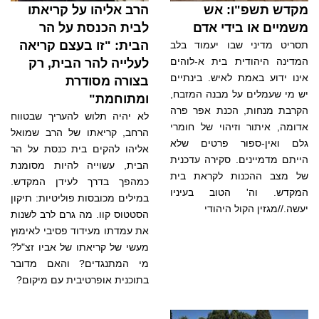
מקדש תשפ"ו: אש
הרב אליהו על קריאתו
משמיים או בידי אדם
לבית הכנסת על הר
הבית: "זו בעצם קריאה
תסריט מדיני שבו יעמוד בלב
המדינה היהודית בית א-לוהים
לעלייה להר הבית, רק
אינו ידוע באמת לאיש. בינתיים
בצורה מסודרת
יש מי שעמלים על מבנה המזבח,
ומתוחמת"
הקרבת מנחות, הכנת אפר פרה
לא יהיה תלוש להעריך שבטווח
אדומה, איתור וזיהוי של חומרי
הרחב, קריאתו של הרב שמואל
גלם ואין-ספור פרטים שלא
אליהו להקים בית כנסת על הר
הייתם מדמיינים. סקירה עדכנית
הבית, עשוייה להיות מסומנת
של מצב ההכנות לקראת בית
כמהפך בדרך לעידן המקדש.
המקדש. וה' הטוב בעיניו
במילים מכובסות פוליטיות: תיקון
יעשה.//מגזין הקול היהודי
הסטטוס קוו. מה גרם לרב לשנות
את עמדתו מעידוד פסיבי לאימוץ
מעשי של קריאתו של אביו זצ"ל?
מי המתנגדים? והאם מדובר
בתוכנית אופרטיבית עם מיקום?