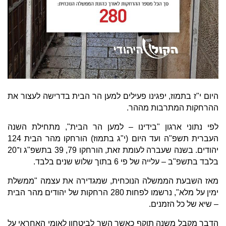
היום י"ז בתמוז, יפגינו פעילים למען הר הבית בדרישה לעצור את
ההרחקות המתרבות מההר.
לפי נתוני ארגון "בידינו – למען הר הבית", מתחילת השנה
העברית תשפ"ה ועד היום (י"ג בתמוז) הורחקו מהר הבית 124
יהודים. בשנה שעברה לעומת זאת, הורחקו 79, 39 בתשפ"ג ו־20
בלבד בתשפ"ב – עלייה של פי 6 בתוך שלוש שנים בלבד.
מאז השבעת הממשלה הנוכחית, שמגדירה את עצמה "ממשלת
ימין על מלא", נרשמו לפחות 280 הרחקות של יהודים מהר הבית
– שיא של כל הזמנים.
הדבר מקבל משנה תוקף כאשר השר לביטחון לאומי האחראי על