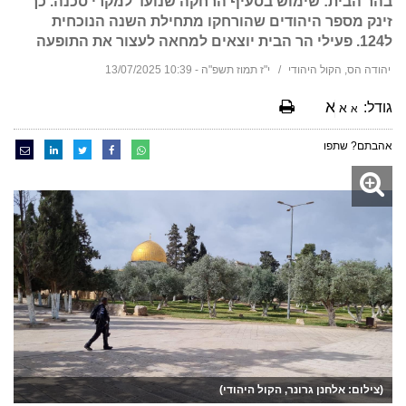
בהר הבית: שימוש בסעיף הרחקה שנועד למקרי סכנה. כך
זינק מספר היהודים שהורחקו מתחילת השנה הנוכחית
ל124. פעילי הר הבית יוצאים למחאה לעצור את התופעה
יהודה הס, הקול היהודי
י"ז תמוז תשפ"ה - 10:39 13/07/2025
א
גודל:
א
א
אהבתם? שתפו
(צילום: אלחנן גרונר, הקול היהודי)