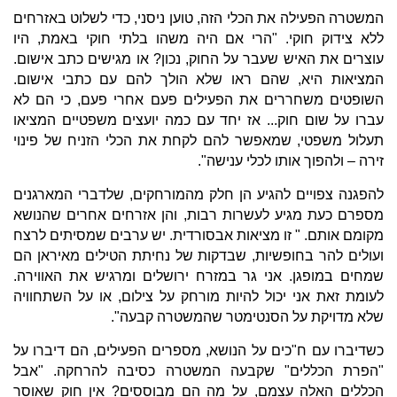
המשטרה הפעילה את הכלי הזה, טוען ניסני, כדי לשלוט באזרחים
ללא צידוק חוקי. "הרי אם היה משהו בלתי חוקי באמת, היו
עוצרים את האיש שעבר על החוק, נכון? או מגישים כתב אישום.
המציאות היא, שהם ראו שלא הולך להם עם כתבי אישום.
השופטים משחררים את הפעילים פעם אחרי פעם, כי הם לא
עברו על שום חוק... אז יחד עם כמה יועצים משפטיים המציאו
תעלול משפטי, שמאפשר להם לקחת את הכלי הזניח של פינוי
זירה – ולהפוך אותו לכלי ענישה".
להפגנה צפויים להגיע הן חלק מהמורחקים, שלדברי המארגנים
מספרם כעת מגיע לעשרות רבות, והן אזרחים אחרים שהנושא
מקומם אותם. " זו מציאות אבסורדית. יש ערבים שמסיתים לרצח
ועולים להר בחופשיות, שבדקות של נחיתת הטילים מאיראן הם
שמחים במופגן. אני גר במזרח ירושלים ומרגיש את האווירה.
לעומת זאת אני יכול להיות מורחק על צילום, או על השתחוויה
שלא מדויקת על הסנטימטר שהמשטרה קבעה".
כשדיברו עם ח"כים על הנושא, מספרים הפעילים, הם דיברו על
"הפרת הכללים" שקבעה המשטרה כסיבה להרחקה. "אבל
הכללים האלה עצמם, על מה הם מבוססים? אין חוק שאוסר