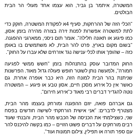
המשטרה, איתמר בן גביר, הוא עצמו אחד מעולי הר הבית
הבולטים.
"הכלי הזה של ההרחקות, סעיף 4א לפקודת המשטרה, חוקק כדי
לתת למשטרה אפשרות לפנות זירה בצורה מהירה בזמן אסון,
כמו פיגוע או תאונה חלילה". אומר תום ניסני, ממארגני ההפגנה.
"בשום מקום בארץ, פרט להר הבית, לא משתמשים בו באופן
כזה – שהופך אותו לכלי ענישה נגד אזרחים שלא עברו על החוק".
החוק המדובר עוסק בהתנהלות בזמן "חשש ממשי לפגיעה
חמורה'', ולמעשה נותן לשוטר חופש פעולה גדול מאוד. הפרשנות
שניתנת בהר הבית למונח הזה, היא כבר אופרה אחרת. גם
כאשר אין כל אירוע מסכן חיים, אסון טבע או פיגוע – המשטרה
נוטה להגדיר דברים רבי מאוד כ"אירוע חירום".
גם אברהם פואה, יוזם ההפגנה ומורחק בעצמו מהר הבית,
מצטרף לדברים: "אני אישית הורחקתי לשישה חודשים בפסח
שני, כשצילמתי את הכניסה של הכבש מהר הבית, והבנתי שעוד
רבים מורחקים על דברים פשוט הזויים – כמו בקשה להיכנס להר
עם ספר תורה או תפילין, צילום תמונות ועוד".