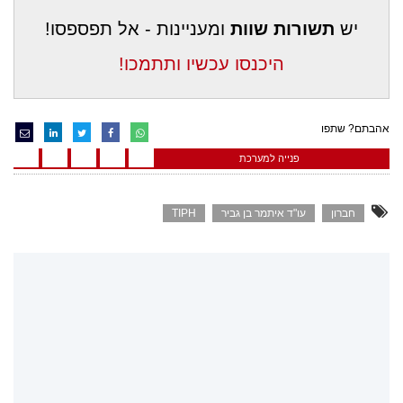
יש
תשורות שוות
ומעניינות - אל תפספסו!
היכנסו עכשיו ותתמכו!
אהבתם? שתפו
פנייה למערכת
חברון
עו"ד איתמר בן גביר
TIPH