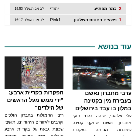
2
כמה מפתיע
יהודי
י"ב אב תשע"ח 18:53
1
פשעים בחסות השלטון.
Pink1
י"ב אב תשע"ח 16:17
עוד בנושא
הפקרות בקריית ארבע:
ערבי מחברון נאשם
"ירי ממש מעל הראשים
בעבירת מין בקטינה
של הילדים"
במלון בו עבד בירושלים
ריבי החמולות בחברון הולכים
עלי אלרגבי, שוהה בלתי חוקי
וקרבים לאזורים היהודיים, תושבי
מחברון, נאשם שתקף קטינה
שכונת גבעת גל בקריית ארבע
שפונתה מביתה בעקבות