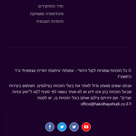
חדר התחקירים
אינתיפאדה מושתקת
ההפיכה הצבאית
© כל הזכויות שמורות לקול היהודי - עמותת 'עיתונות יהודית עצמאית' ע"ר
ה'תשע"ז
אנחנו עושים מאמץ גדול לאתר את בעלי הזכויות בצילומים. השימוש ביצירות
שבעל הזכויות בהן אינו ידוע או לא אותר נעשה לפי סעיף 27א ל"חוק זכויות
יוצרים". אם זיהיתם צילום ואתם בעלי הזכויות בו, יש לפנות
ל-
office@hakolhayehudi.co.il