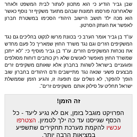
שבן גביר הודיע כי הוא מתכוון לעתור לבית המשפט ולאחר
שלאחרונה פורסמו תמונות שבהם מתועד משקיף זר נוסף כאשר
הוא מכה ילד תושב היישוב היהודי הסכימו במשטרת חברון
לאפשר את העתק הסרטון.
עו"ד בן גביר אומר הערב כי בכוונת מרשו לנקוט בהליכים גם נגד
המשקיפים הזרים וגם נגד משרד החוץ שמאריך כל פעם מחדש
את נוכחות המשקיפים הזרים. עו"ד בן גביר מוסיף כי: "לא ייתכן
שמשרד החוץ מאפשר לאנשים שלא רק כותבים דוחות מסולפים
ופוגעניים בישראל לשהות בחברון אלא שאותם משקיפים זרים
מבצעים פשעי שנאה נגד מתיישבים ודם היהודים בחברון שוב
הופך להפקר, לא נשלים עם תופעה זו, והגיע הזמן שממשלת
ישראל תחליט על סילוק אותם משקיפים זרים".
זה הזמן!
הפרויקט מוגבל בזמן, אם לא נגיע ליעד - כל
הכסף שגייסנו עד כה ילך לטמיון.
הצטרפו
עכשיו
להקמת מערכת תחקירים שתשפיע
במציאות הרבה יותר.