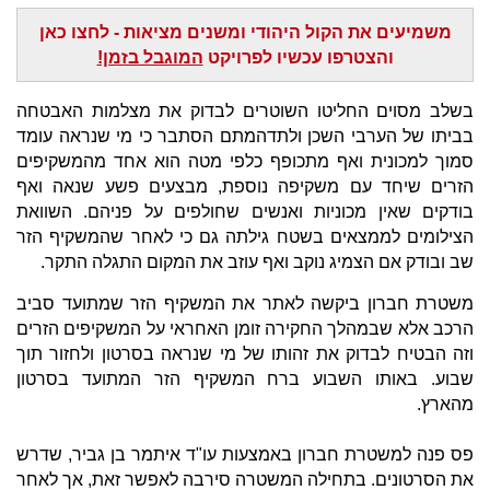
משמיעים את הקול היהודי ומשנים מציאות - לחצו כאן
והצטרפו עכשיו לפרויקט
המוגבל בזמן!
בשלב מסוים החליטו השוטרים לבדוק את מצלמות האבטחה
בביתו של הערבי השכן ולתדהמתם הסתבר כי מי שנראה עומד
סמוך למכונית ואף מתכופף כלפי מטה הוא אחד מהמשקיפים
הזרים שיחד עם משקיפה נוספת, מבצעים פשע שנאה ואף
בודקים שאין מכוניות ואנשים שחולפים על פניהם. השוואת
הצילומים לממצאים בשטח גילתה גם כי לאחר שהמשקיף הזר
שב ובודק אם הצמיג נוקב ואף עוזב את המקום התגלה התקר.
משטרת חברון ביקשה לאתר את המשקיף הזר שמתועד סביב
הרכב אלא שבמהלך החקירה זומן האחראי על המשקיפים הזרים
וזה הבטיח לבדוק את זהותו של מי שנראה בסרטון ולחזור תוך
שבוע. באותו השבוע ברח המשקיף הזר המתועד בסרטון
מהארץ.
פס פנה למשטרת חברון באמצעות עו"ד איתמר בן גביר, שדרש
את הסרטונים. בתחילה המשטרה סירבה לאפשר זאת, אך לאחר