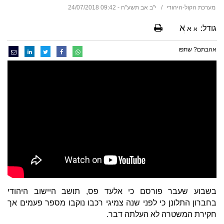
מערכת הקול-היהודי
י"ב אב תשע"ח - 09:42 24/07/2018
א
גודל:
א
א
אהבתם? שתפו
בשבוע שעבר פורסם כי אלעד פס, תושב היישוב היהודי
בחברון התלונן כי לפני שנה צמיגי רכבו נוקבו מספר פעמים אך
חקירת המשטרה לא העלתה דבר.