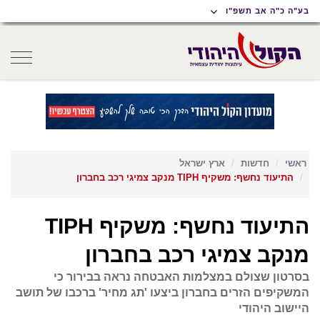
תוכן
תפריט
תפריט
בע"ה כ"ה אב תשפ"ו
ראשי
ראשי
נגישות
oggle
gation
ראשי
חדשות
ארץ ישראל
התיעוד נחשף: משקיף TIPH מנקב צמיגי רכב בחברון
התיעוד נחשף: משקיף TIPH
מנקב צמיגי רכב בחברון
בסרטון שצולם במצלמות האבטחה נראה בבירור כי
המשקיפים הזרים בחברון ביצעו 'תג מחיר' ברכבו של תושב
היישוב היהודי