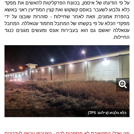
על פי הודעתו של איסמן, בכוונת הפרקליטות להאשים את מפקד
כלא גלבוע לשעבר באסם קשקוש ואת קצין המודיעין ראני באשא
בהפרת אמונים, וזאת לאחר שחיילות - סוהרות שובצו על ידי
מפקדי הכלא על פי בקשתו של המחבל מחמוד עטאללה. המחבל
עטאללה יואשם גם הוא בעבירות אונס ומעשים מגונים כנגד
החיילות.
כלא גלבוע (צילום: TPS)
מה שכלי התקשורת לא מספרים לכם - הצטרפו עכשיו לעדכונים