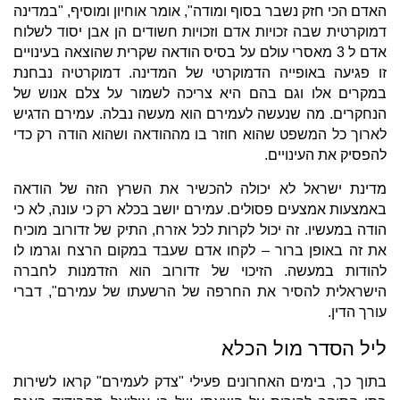
האדם הכי חזק נשבר בסוף ומודה", אומר אוחיון ומוסיף, "במדינה
דמוקרטית שבה זכויות אדם וזכויות חשודים הן אבן יסוד לשלוח
אדם ל 3 מאסרי עולם על בסיס הודאה שקרית שהוצאה בעינויים
זו פגיעה באופייה הדמוקרטי של המדינה. דמוקרטיה נבחנת
במקרים אלו וגם בהם היא צריכה לשמור על צלם אנוש של
הנחקרים. מה שנעשה לעמירם הוא מעשה נבלה. עמירם הדגיש
לארוך כל המשפט שהוא חוזר בו מההודאה ושהוא הודה רק כדי
להפסיק את העינויים.
מדינת ישראל לא יכולה להכשיר את השרץ הזה של הודאה
באמצעות אמצעים פסולים. עמירם יושב בכלא רק כי עונה, לא כי
הודה במעשיו. זה יכול לקרות לכל אזרח, התיק של זדורוב מוכיח
את זה באופן ברור – לקחו אדם שעבד במקום הרצח וגרמו לו
להודות במעשה. הזיכוי של זדורוב הוא הזדמנות לחברה
הישראלית להסיר את החרפה של הרשעתו של עמירם", דברי
עורך הדין.
ליל הסדר מול הכלא
בתוך כך, בימים האחרונים פעילי "צדק לעמירם" קראו לשירות