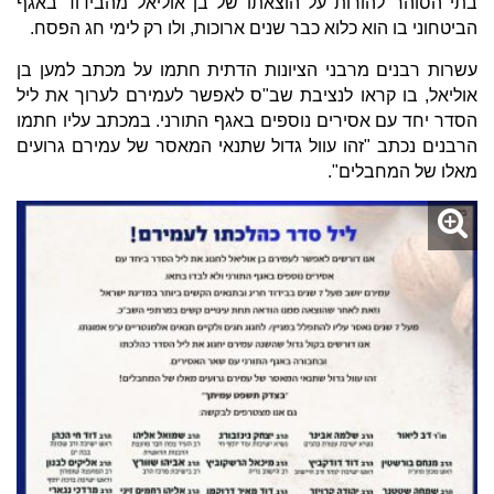
בתי הסוהר להורות על הוצאתו של בן אוליאל מהבידוד באגף
הביטחוני בו הוא כלוא כבר שנים ארוכות, ולו רק לימי חג הפסח.
עשרות רבנים מרבני הציונות הדתית חתמו על מכתב למען בן
אוליאל, בו קראו לנציבת שב"ס לאפשר לעמירם לערוך את ליל
הסדר יחד עם אסירים נוספים באגף התורני. במכתב עליו חתמו
הרבנים נכתב "זהו עוול גדול שתנאי המאסר של עמירם גרועים
מאלו של המחבלים".