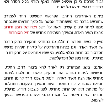
גביר פורסם כי בן אוליאל ישהה באגף תורני בליל הסדר ולא
בבידוד בו הוא נמצא כ-8 שנים.
בימים האחרונים התרבו הקריאות למשפט חוזר לעמירם
שהורשע ברצח בני משפחת דוואבשה על סמך הודאתו שנגבתה
ממנו לאחר עינוים קשים, וזאת על רקע
זיכויו של רומן זדורוב
מרצח תאיר ראדה, ומאידך הפתיחה מחדש של
תיק הסוהרות
.
נציין כי בשתי הפרשיות הללו, גם במחדלי החקירה בתיק הרצח
של תאיר ראדה, וגם בטיוח וההחלטה על סגירת חקירת פרשת
הסרסור בסוהרות בכלא גלבוע, מי שהיו אחראים על החקירה היו
פרקליטי מחוז צפון של הפרקליטות.
ואמנם, בשני המיקרים רק לאחר לחץ ציבורי רחב, החליטו
הרשויות לפתוח מחדש את התיקים, כאשר ההחלטה לפתוח
מחדש את רצח תאיר ראדה, ולנהל משפט חוזר לרומן זדורוב
הביאה כאמור לזיכויו מחוסר ראיות, ומאידך בעקבות ההחלטה
על פתיחת תיק הסוהרות מחדש, לפני כשבוע הודיע פרקליט
המדינה עמית איסמן על הגשת כתבי אישום בפרשה בכפוף
לשימוע.