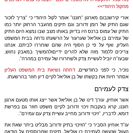
מהקול היהודי>>
אורי קירשנבום מארגון "חוננו" אומר לקול היהודי כי "צריך לזכור
שגם התיק של רומן זדורוב וגם תיקים מהעבר הרחוק יותר כמו
התיק של עמוס ברנס היו בדיוק באותו מצב שבו נמצא היום התיק
של עמירם בן אוליאל שערעור על הרשעתו נדחה בבית המשפט
העליון, ואף על פי כן הסוף היה שהם שוחררו לביתם. אנחנו
צריכים ללמוד מזה שלא להרים ידייםולהמשיך במאבק נחוש,
שבעז"ה יוביל לעשיית צדק ולשחרורו של עמירם במהרה".
נזכיר, כי לפני כחודשיים,
דחתה נשיאת בית המשפט העליון
אסתר חיות את בקשתו של בן אוליאל לקיים דיון חוזר בהרשעתו.
צדק לעמירם
אשר אוחיון, עורך דינו של בן אוליאל אשר ייצג אותו מטעם ארגון
חוננו, קרא בעקבות זיכוי זדורוב לקיים משפט חוזר גם בפרשת
דומא. לדבריו, "זיכוי זדורוב מחייב עשיית צדק עם עמירם".
עו"ד אוחיון הסביר כי "הזיכוי בתיק זדורוב מבליט ביתר שאת את
העוול שנעשה לעמירם בן אוליאל. תיקים שמבוססים על הודאה