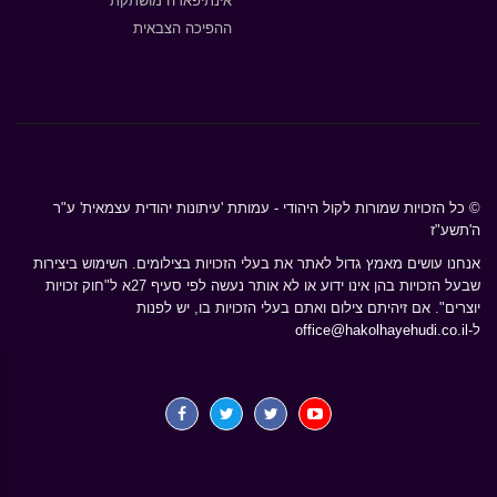
אינתיפאדה מושתקת
ההפיכה הצבאית
© כל הזכויות שמורות לקול היהודי - עמותת 'עיתונות יהודית עצמאית' ע"ר
ה'תשע"ז
אנחנו עושים מאמץ גדול לאתר את בעלי הזכויות בצילומים. השימוש ביצירות
שבעל הזכויות בהן אינו ידוע או לא אותר נעשה לפי סעיף 27א ל"חוק זכויות
יוצרים". אם זיהיתם צילום ואתם בעלי הזכויות בו, יש לפנות
ל-
office@hakolhayehudi.co.il