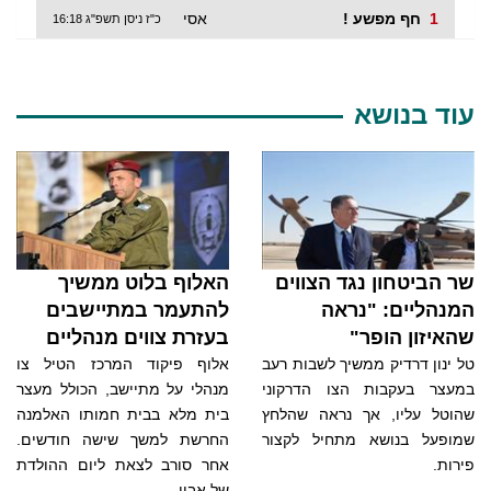
1
חף מפשע !
אסי
כ"ז ניסן תשפ"ג 16:18
עוד בנושא
שר הביטחון נגד הצווים
האלוף בלוט ממשיך
המנהליים: "נראה
להתעמר במתיישבים
שהאיזון הופר"
בעזרת צווים מנהליים
טל ינון דרדיק ממשיך לשבות רעב
אלוף פיקוד המרכז הטיל צו
במעצר בעקבות הצו הדרקוני
מנהלי על מתיישב, הכולל מעצר
שהוטל עליו, אך נראה שהלחץ
בית מלא בבית חמותו האלמנה
שמופעל בנושא מתחיל לקצור
החרשת למשך שישה חודשים.
פירות.
אחר סורב לצאת ליום ההולדת
של אביו