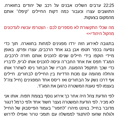
22:25 ערבים השליכו אבנים על רכב של יהודים בחווארה.
התושבים עצרו וכעבור כמה דקות החיילים "קיפלו" אותם
מהמקום בצעקות.
מה שכלי התקשורת לא מספרים לכם - הצטרפו עכשיו לעדכונים
מהקול היהודי>>
בתגובה לאירוע הזה ירדו מפגינים למחות בחווארה. תוך כדי
נסיעה בכפר חטפו אבן בגג אחד הרכבים, עצרו ופרקו. באופן
מיידי הוקפו בידי חיילים שניסו להכניס אותם חזרה לרכבים.
המג"ד תפס את אחד החבר'ה וניסה להכניס אותו לג'יפ, לדבריו
כדי שכך תתקפל ההפגנה. חבריו של הבחור ניסו לשחרר אותו
והחלה מהומה עם מכות הדדיות בין החיילים לבחורים. חיילים
אף דרכו נשק על הבחורים ואז ריסס אחד המפגינים (חייל צה"ל
בעצמו לפי טענת המשטרה כרגע) את המג"ד.
לפי הודעת צהל היה אחר כך אירוע נוסף בצומת תפוח. אותו אני
לא מכיר. לפי הודעת המשטרה נעצר חשוד אחד ולפי כרמל דנגור
מדובר בחייל. בווינט מיהרו "לחפור" בעמוד הפייסבוק של החייל
ולגלות שהעז להתנגד לממשלה עם תומכי טרור ואפילו לדרוש