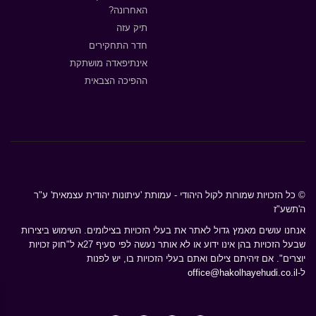
האחרונה?
תיק עזה
חדר התחקירים
אינתיפאדה מושתקת
ההפיכה הצבאית
© כל הזכויות שמורות לקול היהודי - עמותת 'עיתונות יהודית עצמאית' ע"ר
ה'תשע"ז
אנחנו עושים מאמץ גדול לאתר את בעלי הזכויות בצילומים. השימוש ביצירות
שבעל הזכויות בהן אינו ידוע או לא אותר נעשה לפי סעיף 27א ל"חוק זכויות
יוצרים". אם זיהיתם צילום ואתם בעלי הזכויות בו, יש לפנות
ל-
office@hakolhayehudi.co.il