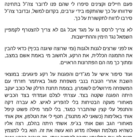
פעם חיילים וקצינים סיפרו לי שהם פנו לדובר צה"ל בתחינה
שידווחו על כך שהותקפו בידי ערבים, בקדום למשל, ובדובר צה"ל
סירבו לדווח לתקשורת על כך.
לא צריך לרסס גז על מגד אבל גם לא צריך להצטרף לקמפיין
השמאל נגד הימין וההתיישבות.
אז לפני שרצים לגנות ולגנות (ומי שרוצה שיגנה בכיף) כדאי להבין
את התמונה הכללית, את הרקע, ולחשוב מי באמת אשם במצב,
ומתוך כך מה הם הפתרונות הראויים.
ועוד סיפור אישי על מג"דים והפגנות על רקע פיגועים: במוצאי
השבת אחרי הטבח בנבי משפחת פוגל באיתמר חזרתי עם
המשפחה מירושלים לשומרון. בצומת תחנת הדלק של כוכב יעקב
היתה הפגנה שקטה בצד. עצרתי לצלם ועמדתי בצד הכביש
מאחורי מעקה הבטיחות בלי להפריע לאיש. לא עברה דקה
והתנפל עלי קצין שהתברר כמגד, בלי לומר מילה פשוט קיפל
אותי באלימות (כשאני לא מתנגד), חטף לי את הטלפון, אזק אותי
מאחורי הגב ושם אותי בג'יפ. אשתי היתה בהלם, רצה אליו
כשהיא מצלמת ושאלה מדוע הוא עשה את זה. הוא בלי למצמץ