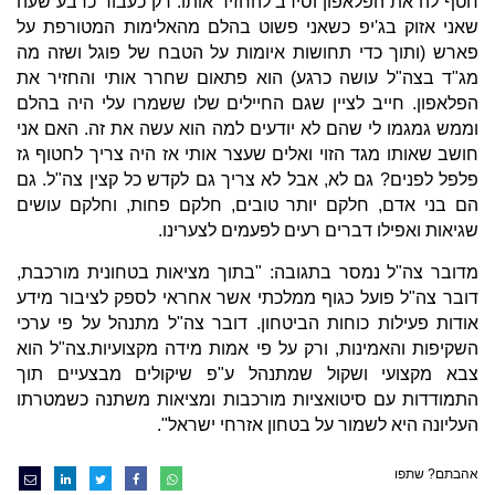
חטף לה את הפלאפון וסירב להחזיר אותו. רק כעבור כרבע שעה
שאני אזוק בג'יפ כשאני פשוט בהלם מהאלימות המטורפת על
פארש (ותוך כדי תחושות איומות על הטבח של פוגל ושזה מה
מג"ד בצה"ל עושה כרגע) הוא פתאום שחרר אותי והחזיר את
הפלאפון. חייב לציין שגם החיילים שלו ששמרו עלי היה בהלם
וממש גמגמו לי שהם לא יודעים למה הוא עשה את זה. האם אני
חושב שאותו מגד הזוי ואלים שעצר אותי אז היה צריך לחטוף גז
פלפל לפנים? גם לא, אבל לא צריך גם לקדש כל קצין צה"ל. גם
הם בני אדם, חלקם יותר טובים, חלקם פחות, וחלקם עושים
שגיאות ואפילו דברים רעים לפעמים לצערינו.
מדובר צה"ל נמסר בתגובה: "בתוך מציאות בטחונית מורכבת,
דובר צה"ל פועל כגוף ממלכתי אשר אחראי לספק לציבור מידע
אודות פעילות כוחות הביטחון. דובר צה"ל מתנהל על פי ערכי
השקיפות והאמינות, ורק על פי אמות מידה מקצועיות.צה"ל הוא
צבא מקצועי ושקול שמתנהל ע"פ שיקולים מבצעיים תוך
התמודדות עם סיטואציות מורכבות ומציאות משתנה כשמטרתו
העליונה היא לשמור על בטחון אזרחי ישראל".
אהבתם? שתפו