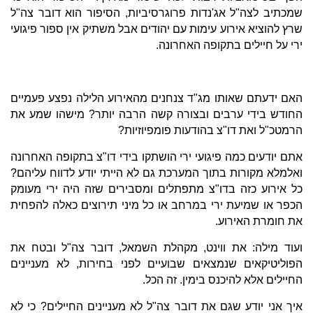
שמכתיב לצה"ל אג'נדות פרוגרסיביות, הסיפור הוא דובר צה"ל
שרץ להוציא אירוע עימות עם יהודים אבל משתיק אין ספור פיגועי
ירי על חיילים בתקופה האחרונה.
האם ידעתם שאותו מג"ד צנחנים מהאירוע הלילה נפצע פעמיים
החודש בידי ערבים ובצורה קשה הרבה יותר? מישהו שמע את
הרמטכ"ל ואת דו"צ בהודעות פומפיוזיות?
אתם יודעים כמה פיגועי ירי הושתקו בידי דו"צ בתקופה האחרונה
ואלמלא מקורות בתוך המערכת גם לא הייתי יודע לדווח עליהם?
כל אירוע כזה בדו"צ מתפתלים ומסבירים שזה היה ירי מעומק
הכפר או שמיעת ירי במרחב או כל מיני תירוצים כאלה להפחית
את חומרת האירוע.
ועוד מילה: את ווינט, מקהלת השמאל, דובר צה"ל ובטח את
הפוליטיקאים שנמצאים שבועיים לפני בחירות, לא מעניינים
החיילים אלא להיכנס בימין. זה הכל.
איך אני יודע שגם את דובר צה"ל לא מעניינים החיילים? כי לא