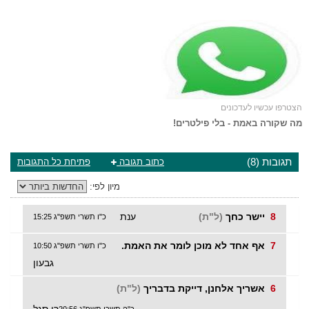
הצטרפו עכשיו לעדכונים
מה שקורה באמת - בלי פילטרים!
תגובות (8)
כתוב תגובה
פתיחת כל התגובות
מיון לפי:
8
יישר כחך
(ל"ת)
ענת
כ"ו תשרי תשפ"ג 15:25
7
אף אחד לא מוכן לומר את האמת.
כ"ו תשרי תשפ"ג 10:50
גבעון
6
אשריך אלחנן, דייקת בדבריך
(ל"ת)
רן סגל
כ"ה תשרי תשפ"ג 20:56