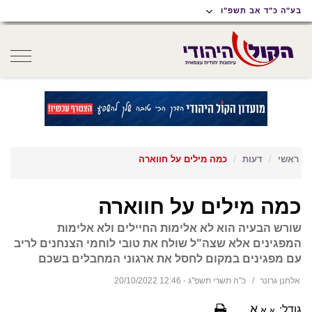
תוכן
תפריט
תפריט
בע"ה כ"ד אב תשפ"ו
ראשי
ראשי
נגישות
oggle
gation
ראשי
דעות
כמה מילים על חווארה
כמה מילים על חווארה
שורש הבעיה הוא לא אלימות החיילים ולא אלימות
המפגינים אלא שצה"ל שולח את טובי לוחמי הצנחנים לריב
עם מפגינים במקום לחסל את ארגוני המחבלים בשכם
אלחנן גרונר
כ"ה תשרי תשפ"ג - 12:46 20/10/2022
א
גודל:
א
א