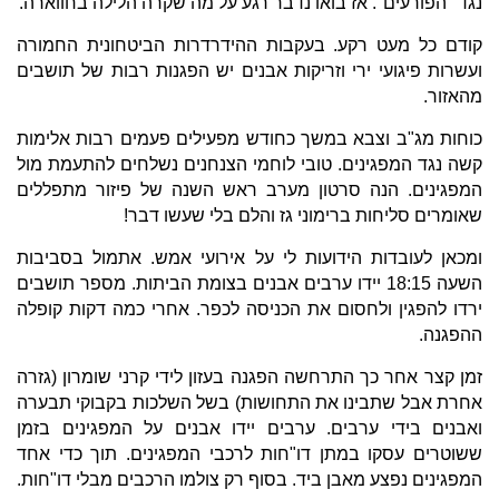
נגד "הפורעים". אז בואו נדבר רגע על מה שקרה הלילה בחווארה.
קודם כל מעט רקע. בעקבות ההידרדרות הביטחונית החמורה
ועשרות פיגועי ירי וזריקות אבנים יש הפגנות רבות של תושבים
מהאזור.
כוחות מג"ב וצבא במשך כחודש מפעילים פעמים רבות אלימות
קשה נגד המפגינים. טובי לוחמי הצנחנים נשלחים להתעמת מול
המפגינים. הנה סרטון מערב ראש השנה של פיזור מתפללים
שאומרים סליחות ברימוני גז והלם בלי שעשו דבר!
ומכאן לעובדות הידועות לי על אירועי אמש. אתמול בסביבות
השעה 18:15 יידו ערבים אבנים בצומת הביתות. מספר תושבים
ירדו להפגין ולחסום את הכניסה לכפר. אחרי כמה דקות קופלה
ההפגנה.
זמן קצר אחר כך התרחשה הפגנה בעזון לידי קרני שומרון (גזרה
אחרת אבל שתבינו את התחושות) בשל השלכות בקבוקי תבערה
ואבנים בידי ערבים. ערבים יידו אבנים על המפגינים בזמן
ששוטרים עסקו במתן דו"חות לרכבי המפגינים. תוך כדי אחד
המפגינים נפצע מאבן ביד. בסוף רק צולמו הרכבים מבלי דו"חות.