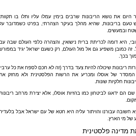
ום את נושא הריבונות שרבים בימין עמלו עליו ותלו בו תקוות.
יש טעם בריבונות, שהיא מהלך בעיקר הצהרתי, בפרט כשמדובר על
בשטח ובמעשים.
בי, היא דומה לכריתת ברית נישואין, והצהרה כלפי העולם שבה עם
זה כמובן משפיע גם אל מול העולם, רק כשעם ישראל יגיד במפורש
מוך בכך.
זת ריבונות שיכולה להיות צעד בדרך (זה לא חכם לספח את כל ערביי
ן המסדר של אוסלו ומכריע את הרשות הפלסטינית ולא מחזק את
ונות חלקיות שונות.
שם הם ידאגו לביטחון כמו בהזיות אוסלו, אלא יצירת מרחב ריבונות
קום.
היא חשובה עבורנו והויתור עליה היא חטא של עם ישראל אבל בלעדיה
 של מי הארץ.