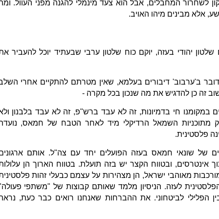
ון לשחרור המחבלים, אבל הוא צעד מינמלי להגנה מפני העוול. ומה
, אלא מבינים מיהו האויב.
טון יהודי בעזה, יוקם כוח שלטון ערבי שבעתיד יוכל להעביר את
ובר ב'ערבוב' דיבורים בעלמא, שאין מטרתם להתקיים אחרי השלב
ב זה כן להדגיש את מה שנכון בכל מקרה -
במקומנו חי בדמיונות, זה לא עבד ברש"פ, זה לא עבד בלבנון ולא
ק מתוכניות השמאל הרדיקלי מיד לאחר הטבח של חמאס, נועדה
 פלסטינית.
ם של שונאי חמאס בעזה הפועלים יחד עם צה"ל. אותם ארגונים
ך אינטרסים, ובטווח הקצר יש בזה תועלת. בטווח הארוך הן עלולות
ורכבות מאוהבי ישראל, הן מצהירות על עצמם כבעלי זהות פלסטינית
לסטינית לעזה. הניסיון מלמד שאותם קבוצות של "משתפי פעולה"
 הפלילי לביטחוני. את ההברחות שאנחנו רואים כבר כעת, נראה