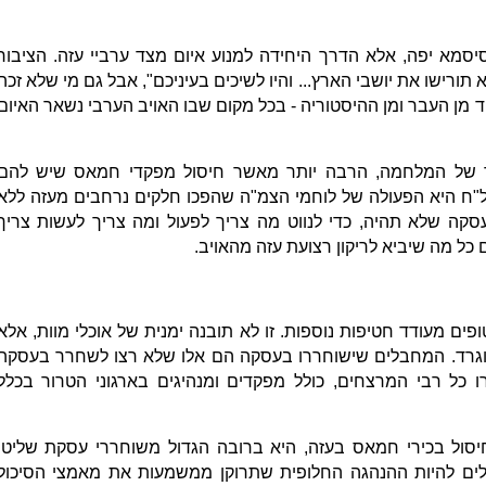
 סיסמא יפה, אלא הדרך היחידה למנוע איום מצד ערביי עזה. הציבור
תורישו את יושבי הארץ... והיו לשיכים בעיניכם", אבל גם מי שלא זכה
 מן העבר ומן ההיסטוריה - בכל מקום שבו האויב הערבי נשאר האיום
 של המלחמה, הרבה יותר מאשר חיסול מפקדי חמאס שיש להם
"ח היא הפעולה של לוחמי הצמ"ה שהפכו חלקים נרחבים מעזה ללא
עסקה שלא תהיה, כדי לנווט מה צריך לפעול ומה צריך לעשות צריך
כל מה שיביא לריקון רצועת עזה מהאויב.
 מעודד חטיפות נוספות. זו לא תובנה ימנית של אוכלי מוות, אלא
ינוגרד. המחבלים שישוחררו בעסקה הם אלו שלא רצו לשחרר בעסקה
 כל רבי המרצחים, כולל מפקדים ומנהיגים בארגוני הטרור בכלל
סול בכירי חמאס בעזה, היא ברובה הגדול משוחררי עסקת שליט.
לים להיות ההנהגה החלופית שתרוקן ממשמעות את מאמצי הסיכול