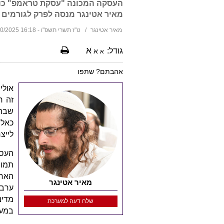
העסקה המכונה "עסקת טראמפ" כולל
מאיר אטינגר מנסה לפרק לגורמים 
מאיר אטינגר
ט"ז תשרי תשפ"ו - 16:18 08/10/2025
א
גודל:
א
א
אהבתם? שתפו
אולי
זה ח
שבה 
כאלו
לייצ
העסק
תמור
האחר
מאיר אטינגר
ערבי
מדינ
שלח דעה למערכת
במעו