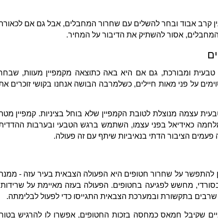
ין קרב אבוד ובחר להשלים עם שחרור המחבלים, אבל גם אם לכאורה
המחבלים, אסור להשתיק את הדיבור על המחיר.
עית ומבורכת, גם אם היא באה כתוצאה מקמפיין מעוות, שבחר
ם של 20 חטופים מסוימים על פני מאות חיילים, כשלמרבה הבושה אנחנו בקושי זוכרים את
עית עצמה מנוצלת לטובת הקמפיין שלא בוחל בציניות. קמפיין מטה
לחמה כאידיאל בפני עצמו, השתמש ברגש הטבעי ובערבות ההדדית
עמים הציבור הדתי בנאיביות שיתף עם זה פעולה.
להתפשר על שחרור חטופים היא הפעולה הצבאית בעיר עזה - ממנה
סורדי, מחשש לפגיעה בחטופים. הפעולה בעזה מאיימת על שרידותו
 שרבים בתקשורת ובמערכת הצבאית התגייסו כדי לפעול לבלימתה.
ראנו שאין ניצחון ב-75%, והאיים שקיבל חמאס כמחסה בזכות החטופים, אפשרו לו להרגיש בטוח