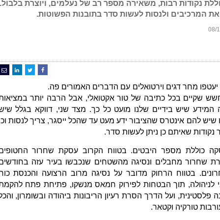
ת נקודות רבות, משאירה מספר רב של נעלמים, ויוצרת בלבול.
את המרכיבים ולנסות לעשות סדר בתובנות הפשוטות.
 יעטפו מחר דגים וירטואלים עם הדברים האמורים פה.
שש שקיים בכל כתיבה של טור אקטואלי, אבל הרבה יותר במציאות
המידע שיש בידיים שלנו מועט כל כך. מצד שני, דווקא בגלל שיש
 שיש להם אינטרס שהציבור ידע מעט עד שהכל ייסגר, צריך לנסות וכן
ר נקודות שאיתם כן ניתן לעשות סדר.
ה כוללת מספר היבטים. בטווח הקרוב עסקת שחרור החטופים
ת שחרור מחבלים ונסיגה מהשטחים שנכבשו בעיר עזה בחודשים
ונים. בטווח הרחוק מדובר על נסיגה מרוב הרצועה והכנסת כוח
 לניהולה, תוך הבטחות לפירוק חמאס מנשקו, פתיחת פתח להקמת
ה פלסטינית, ועל הדרך הסרת רעיון הריבונות ביהודה ובשומרון, והכל
רבות טורקיה וקטאר.