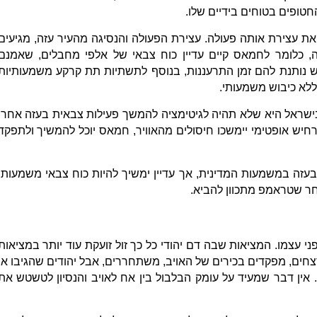
טופים בטוחים בידיים שלו.
עצירת אותה פעולה. עצירת הפעולה והנסיגה מהעיר עזה, מגיעים
, כלומר לחמאס קיים עדיין כוח צבאי של אלפי מחבלים, שאמנם
 נותנת להם זמן התרעננות, בנוסף לתשתיות תת קרקע משמעותיות
 ללא כיבוש משמעותי.
שראל היא שלא תהיה לגיטימציה להמשך פעילות צבאית בעזה אחרי
יש אופטימי יימשכו חיסולים מהאוויר, חמאס יוכל להמשיך ולתפקד
עזה במשמעות המדינית, אך עדיין ימשיך להיות כוח צבאי משמעותי
אחר שטראמפ מתכוון להביא.
עצמו. המציאות שבה דם יהודי כל כך זול זועקת עוד יותר במציאות
ים, מפקדים בכירים של האויב, משתחררים, אבל יהודים שהגיבו או
אין דבר שמעיד על עומק הבלבול בין אח לאויב והנסיון לטשטש את