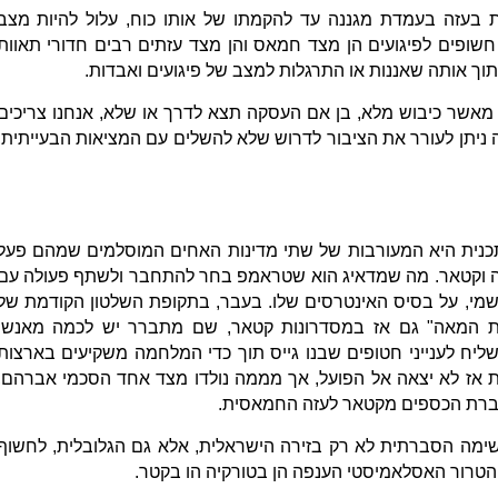
ות בעזה בעמדת מגננה עד להקמתו של אותו כוח, עלול להיות מצב
חשופים לפיגועים הן מצד חמאס והן מצד עזתים רבים חדורי תאוות
וך אותה שאננות או התרגלות למצב של פיגועים ואבדות.
מאשר כיבוש מלא, בן אם העסקה תצא לדרך או שלא, אנחנו צריכים
 ניתן לעורר את הציבור לדרוש שלא להשלים עם המציאות הבעייתית,
כנית היא המעורבות של שתי מדינות האחים המוסלמים שמהם פעל
יה וקטאר. מה שמדאיג הוא שטראמפ בחר להתחבר ולשתף פעולה עם
מי, על בסיס האינטרסים שלו. בעבר, בתקופת השלטון הקודמת של
ת המאה" גם אז במסדרונות קטאר, שם מתברר יש לכמה מאנשי
ליח לענייני חטופים שבנו גייס תוך כדי המלחמה משקיעים בארצות
 אז לא יצאה אל הפועל, אך מממה נולדו מצד אחד הסכמי אברהם,
ברת הכספים מקטאר לעזה החמאסית.
 משימה הסברתית לא רק בזירה הישראלית, אלא גם הגלובלית, לחשוף
הטרור האסלאמיסטי הענפה הן בטורקיה הו בקטר.