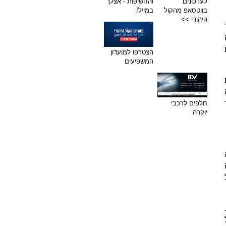
לעדכונים
והחשיפות - אצלך
בווטסאפ מהקול
במייל!
היהודי >>
הצטרפו למועדון
המשפיעים
חלפים לרכבי
יוקרה