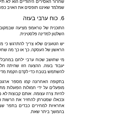
שחרור האסירים היהודיים הוא לא תיק
שמלמד שאיננו תופסים את האויב כפושע
6. כוח ערבי בעזה
התוכנית של טראמפ מציעה שבמקום של
השלטון למדינה פלסטינית.
יש הטוענים שלא צריך להתרגש כי מד
הראשון של העסקה. כך או כך מה שחשו
מי שחושב שכוח ערבי ילחם במחבלים 
יעבוד בעזה. ההצעה הזו שהיתה חל
להשתמש בטבח כדי לקדם הקמת מדינה
בתקופה האחרונה קמו מספר ארגוני
מופעלים על ידי חמולות הפועלות מתו
להיות צרה עצומה. אותם קבוצות לא מ
וככאלו שמטרתן להחזיר את הרשות הפ
אחראיות למחירים כבדים בתפר שבין
בהמשך ביתר שאת.