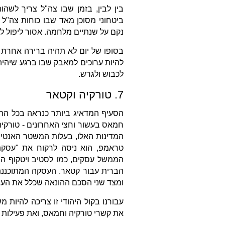
בין לבין, בזמן שבו צה"ל צריך לשה
ביטחוני מסוכן מאד שבו כוחות צה"ל 
נקם על שנתיים מלחמה. אסור ליפול לת
בסופו של יום לא תהיה ברירה אחרת 
להיות ערוכים למאבק שבו ברגע שיהיה
לכבוש ולגרש.
7. טורקיה וקטאר
הסעיף המדאיג ביותר כנראה בכל הת
חמאס בעשור וחצי האחרונים - טורק
המדינות האלו, בעלות המשטר האנטיש
טראמפ, הוא ניסה לרקוח את "עסק
הממשל עסקים, כמו לסטיב ויטקוף הש
הברית עבור קטאר. העסקה המתוכננת
ומצד שני הסכם ההונאה שכלל את הע
עבורנו בקול היהודי זו צריכה להיות
את קשרי טורקיה וחמאס, ואת פעילות 