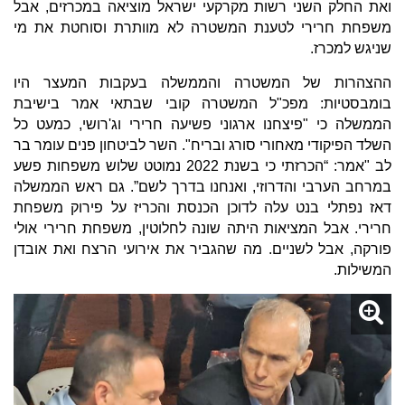
ואת החלק השני רשות מקרקעי ישראל מוציאה במכרזים, אבל
משפחת חרירי לטענת המשטרה לא מוותרת וסוחטת את מי
שניגש למכרז.
ההצהרות של המשטרה והממשלה בעקבות המעצר היו
בומבסטיות: מפכ"ל המשטרה קובי שבתאי אמר בישיבת
הממשלה כי "פיצחנו ארגוני פשיעה חרירי וג'רושי, כמעט כל
השלד הפיקודי מאחורי סורג ובריח". השר לביטחון פנים עומר בר
לב "אמר: “הכרזתי כי בשנת 2022 נמוטט שלוש משפחות פשע
במרחב הערבי והדרוזי, ואנחנו בדרך לשם”. גם ראש הממשלה
דאז נפתלי בנט עלה לדוכן הכנסת והכריז על פירוק משפחת
חרירי. אבל המציאות היתה שונה לחלוטין, משפחת חרירי אולי
פורקה, אבל לשניים. מה שהגביר את אירועי הרצח ואת אובדן
המשילות.