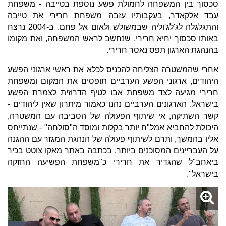
סכסוך בין המשפחה לחמולת פשע נוספת בטייבה - משפחת
עבד אלקאדר, בעקבותיו עזבה משפחת חרירי את טייבה
והתגלגלה לג'לג'וליה שבמשולש ולאום אל פחם. ב-2004 נרצח
באותו סכסוך יחיא חרירי, שנחשב לראש המשפחה, ואת מקומו
בהנהגת הארגון תפס נאסר חרירי.
אחרי שהמשטרה הצליחה להכניס לכלא את ראשי ארגוני הפשע
היהודים, ארגוני הפשע הערביים תופסים את המקום ומשפחת
חרירי מגיעה לצד משפחת אבו לטיף הדרוזית לצמרת הפשע
בישראל. הארגונים הערביים נהנו כאמור מיתרון שאין ליהודים -
קשר השתיקה, אי שיתוף הפעולה של הסביבה עם המשטרה,
היכולת להחביא אמל"ח יותר בקלות ומוסד ה"סולחה" - שנתייחס
אליו בהמשך, ותרם לשיתוף פעולה של הנהגת המגזר עם ההגנה
על העבריינים המסוכנים ביותר. בכתבה באתר מאקו צוטט בכיר
ביאחב"ל שהגדיר את חרירי כ"משפחת הפשיעה החזקה
בישראל".