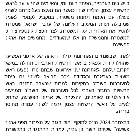
ביישובים הערביים, הפחד היום יומי, והאיומים שהגיעו עד לראשי
הרשויות עצמן, הולידו שינוי כאשר הם נאלצו בעל כרחם לשתף
פעולה עם הקמת תחנות משטרה, במקביל לקמפיין לאומני
שמובילה ועדת המעקב העליונה של ערביי ישראל שמטרתו
להטיל את האחריות על המשטרה, לצד הפצת קונספירציה כי
המשטרה והממשלה הן אלו שמעודדים ומחמשים את ארגוני
הפשיעה.
לאחר שבשנתיים האחרונות גדלה התעוזה של ארגוני הפשיעה
שהחלו לירות ולפגוע בראשי הרשויות הערביות, תחילה במעגל
הקרוב שלהם ולאחרונה שני אירועים שבהם נורו ונפצעו ראשי
מועצות בעראבה ובג'דידה מכר, הביאה לשינוי גם ביחס
למעורבות השב"כ בחקירות. למרות שבעבר התנגדו ראשי
הרשויות במגזר הערבי לכל מעורבות של השב"כ ממניעים
אידיאולוגיים לאומניים, ההצלחה של ארגוני הפשיעה, שהחלו
לאיים על ראשי הרשויות עצמן גרמה לשינוי עמדה מחוסר
ברירה.
בדצמבר 2024 נכנס לתוקף "חוק הגנה על הציבור מפני ארגוני
פשיעה" שקידם השר בן גביר, למרות ההתנגדות בתקשורת,