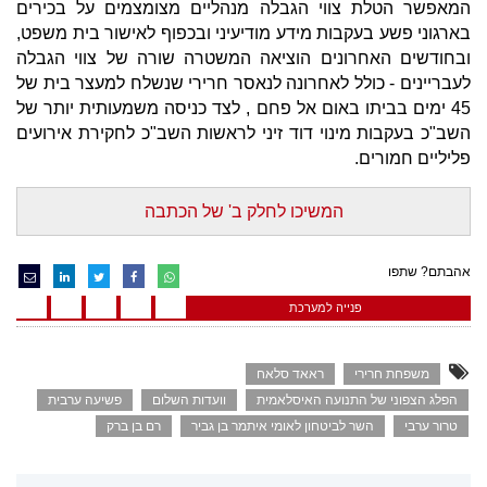
המאפשר הטלת צווי הגבלה מנהליים מצומצמים על בכירים
בארגוני פשע בעקבות מידע מודיעיני ובכפוף לאישור בית משפט,
ובחודשים האחרונים הוציאה המשטרה שורה של צווי הגבלה
לעבריינים - כולל לאחרונה לנאסר חרירי שנשלח למעצר בית של
45 ימים בביתו באום אל פחם , לצד כניסה משמעותית יותר של
השב"כ בעקבות מינוי דוד זיני לראשות השב"כ לחקירת אירועים
פליליים חמורים.
המשיכו לחלק ב' של הכתבה
אהבתם? שתפו
פנייה למערכת
משפחת חרירי
ראאד סלאח
הפלג הצפוני של התנועה האיסלאמית
וועדות השלום
פשיעה ערבית
טרור ערבי
השר לביטחון לאומי איתמר בן גביר
רם בן ברק