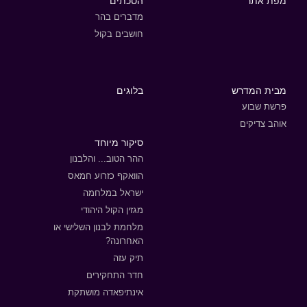
מפת אתר
הסכתים
מדברים בהר
חושבים בקול
מבית המדרש
בלוגים
פרשת שבוע
אוהב צדיקים
סיקור מיוחד
ההר הטוב... והלבנון
הוואקף כזרוע חמאס
ישראל במלחמה
מגזין הקול היהודי
מלחמת לבנון השלישי או
האחרונה?
תיק עזה
חדר התחקירים
אינתיפאדה מושתקת