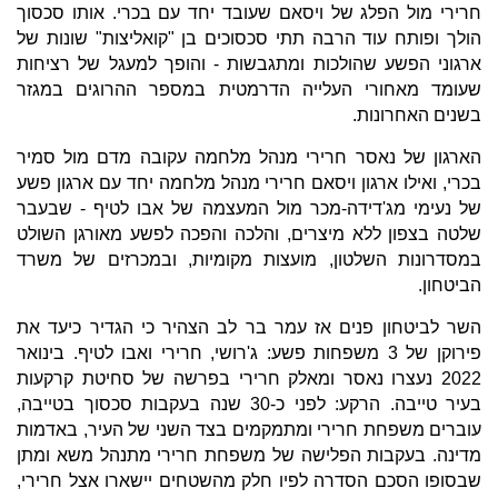
חרירי מול הפלג של ויסאם שעובד יחד עם בכרי. אותו סכסוך
הולך ופותח עוד הרבה תתי סכסוכים בן "קואליצות" שונות של
ארגוני הפשע שהולכות ומתגבשות - והופך למעגל של רציחות
שעומד מאחורי העלייה הדרמטית במספר ההרוגים במגזר
בשנים האחרונות.
הארגון של נאסר חרירי מנהל מלחמה עקובה מדם מול סמיר
בכרי, ואילו ארגון ויסאם חרירי מנהל מלחמה יחד עם ארגון פשע
של נעימי מג'דידה-מכר מול המעצמה של אבו לטיף - שבעבר
שלטה בצפון ללא מיצרים, והלכה והפכה לפשע מאורגן השולט
במסדרונות השלטון, מועצות מקומיות, ובמכרזים של משרד
הביטחון.
השר לביטחון פנים אז עמר בר לב הצהיר כי הגדיר כיעד את
פירוקן של 3 משפחות פשע: ג'רושי, חרירי ואבו לטיף. בינואר
2022 נעצרו נאסר ומאלק חרירי בפרשה של סחיטת קרקעות
בעיר טייבה. הרקע: לפני כ-30 שנה בעקבות סכסוך בטייבה,
עוברים משפחת חרירי ומתמקמים בצד השני של העיר, באדמות
מדינה. בעקבות הפלישה של משפחת חרירי מתנהל משא ומתן
שבסופו הסכם הסדרה לפיו חלק מהשטחים יישארו אצל חרירי,