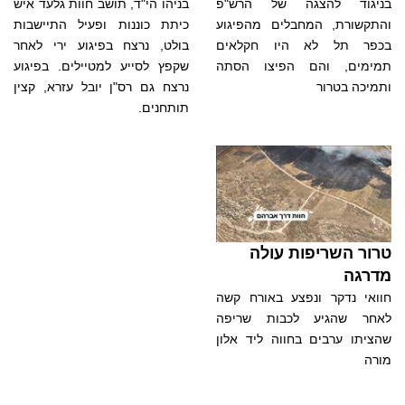
בניגוד להצגה של הרש"פ
בניהו הי"ד, תושב חוות גלעד איש
והתקשורת, המחבלים מהפיגוע
כיתת כוננות ופעיל התיישבות
בכפר תל לא היו חקלאים
בולט, נרצח בפיגוע ירי לאחר
תמימים, והם הפיצו הסתה
שקפץ לסייע למטיילים. בפיגוע
ותמיכה בטרור
נרצח גם רס"ן יובל עזרא, קצין
תותחנים.
טרור השריפות עולה
מדרגה
חוואי נדקר ונפצע באורח קשה
לאחר שהגיע לכבות שריפה
שהציתו ערבים בחווה ליד אלון
מורה