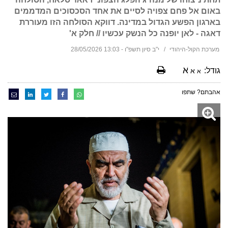
באום אל פחם צפויה לסיים את אחד הסכסוכים המדממים
בארגון הפשע הגדול במדינה. דווקא הסולחה הזו מעוררת
דאגה - לאן יופנה כל הנשק עכשיו // חלק א'
מערכת הקול-היהודי
י"ב סיון תשפ"ו - 13:03 28/05/2026
א
גודל:
א
א
אהבתם? שתפו