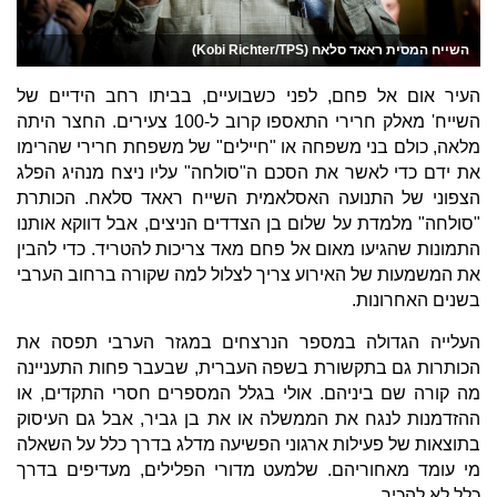
השייח המסית ראאד סלאח (Kobi Richter/TPS)
העיר אום אל פחם, לפני כשבועיים, בביתו רחב הידיים של
השייח' מאלק חרירי התאספו קרוב ל-100 צעירים. החצר היתה
מלאה, כולם בני משפחה או "חיילים" של משפחת חרירי שהרימו
את ידם כדי לאשר את הסכם ה"סולחה" עליו ניצח מנהיג הפלג
הצפוני של התנועה האסלאמית השייח ראאד סלאח. הכותרת
"סולחה" מלמדת על שלום בן הצדדים הניצים, אבל דווקא אותנו
התמונות שהגיעו מאום אל פחם מאד צריכות להטריד. כדי להבין
את המשמעות של האירוע צריך לצלול למה שקורה ברחוב הערבי
בשנים האחרונות.
העלייה הגדולה במספר הנרצחים במגזר הערבי תפסה את
הכותרות גם בתקשורת בשפה העברית, שבעבר פחות התעניינה
מה קורה שם ביניהם. אולי בגלל המספרים חסרי התקדים, או
ההזדמנות לנגח את הממשלה או את בן גביר, אבל גם העיסוק
בתוצאות של פעילות ארגוני הפשיעה מדלג בדרך כלל על השאלה
מי עומד מאחוריהם. שלמעט מדורי הפלילים, מעדיפים בדרך
כלל לא להכיר.