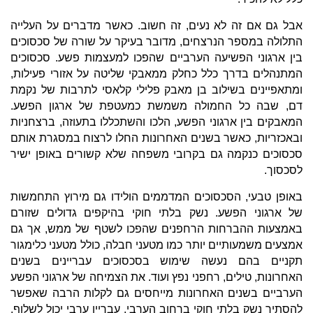
אבל גם אם זה לא נעים, זה חשוב. כאשר מדברים על העלייה
התלולה במספר הנרצחים, מדובר בעיקר על שורה של סכסוכים
בין ארגוני הפשיעה הערביים שהפכו למעצמות פשע. סכסוכים
המתנהלים בדרך כלל כחלק ממאבקי שליטה על אזורי פעילות,
ומתאפיינים בשילוב בן מאבק פלילי קלאסי לתרבות של נקמת
דם, שבה כל החמולה משמשת כמעטפת של ארגון הפשע.
המאבקים בין ארגוני הפשע, הלכו והשתכללו בתעוזה, ברצחניות
ובאכזריות, כאשר בשנים האחרונות החלו לרצוח במסגרת אותם
סכסוכים כנקמה גם בקרובי משפחה שלא קשורים באופן ישיר
לסכסוך.
באופן טבעי, הסכסוכים המדממים הולידו גם מירוץ התחמשות
של ארגוני הפשע. נשק בלתי חוקי בהיקפים גדולים שזורם
באמצעות ההברחות הרחפנים שהפכו לשטף של ממש, אך גם
אמצעים משמעותיים יותר כמו מטעני חבלה, כולל מטעני כלימגור
תקניים בהם נעשה שימוש בסכסוכים עבריינים בשנים
האחרונות, טילים, רחפני נפץ ועוד. את הצמיחה של ארגוני הפשע
הערביים בשנים האחרונות מייחסים גם לקלות הרבה שאפשר
להסתיר נשק בלתי חוקי ברחוב הערבי. עבריין ערבי יכול לשלוף,