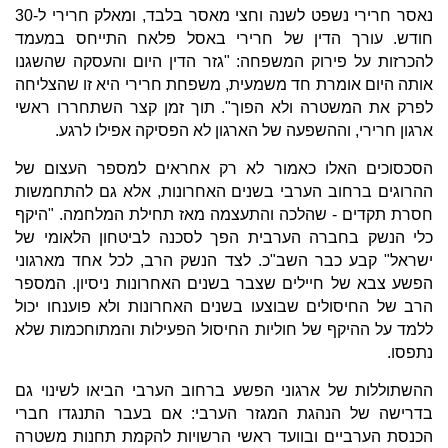
נאסר חרירי נשפט לשנה וחצי מאסר בלבד, ומאלק חרירי ל-30
חודש. עורך הדין של חרירי באסל פלאח התייחס במעמד
להכרזות על פירוק המשפחה: "גזר הדין היום והעסקה שהשגנו
אותה היום אומרת חד משמעית, משפחת חרירי היא זו שהצליחה
לפרק את המשטרה ולא הפוך". תוך זמן קצר השתחררו ראשי
ארגון חרירי, וההשפעה של הארגון לא הפסיקה אפילו לרגע.
הסכסוכים האלו כאמור לא רק אחראים למספר העצום של
ההרוגים ברחוב הערבי בשנים האחרונות, אלא גם להתחמשות
חסרת תקדים - שהלכה והתעצמה מאז תחילת המלחמה. "היקף
כלי הנשק בחברה הערבית הפך לסכנה לביטחון הלאומי של
ישראל" קבע כבר השב"כ. לצד הנשק הרב, לכל אחד מארגוני
הפשע צבא של חיילים שצבר בשנים האחרונות ניסיון. המספר
הרב של החיסולים שבוצעו בשנים האחרונות ולא פוענחו יכול
ללמד על ההיקף של חוליות החיסול הפעילות והמתוחכמות שלא
נתפסו.
ההשתוללות של ארגוני הפשע ברחוב הערבי הביאו לשינוי גם
בדרישה של הנהגת המגזר הערבי: אם בעבר התנגדו חברי
הכנסת הערביים ובוועד ראשי הרשויות להקמת תחנות משטרה