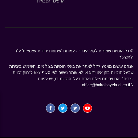
ההפיכה הצבאית
© כל הזכויות שמורות לקול היהודי - עמותת 'עיתונות יהודית עצמאית' ע"ר
ה'תשע"ז
אנחנו עושים מאמץ גדול לאתר את בעלי הזכויות בצילומים. השימוש ביצירות
שבעל הזכויות בהן אינו ידוע או לא אותר נעשה לפי סעיף 27א ל"חוק זכויות
יוצרים". אם זיהיתם צילום ואתם בעלי הזכויות בו, יש לפנות
ל-
office@hakolhayehudi.co.il