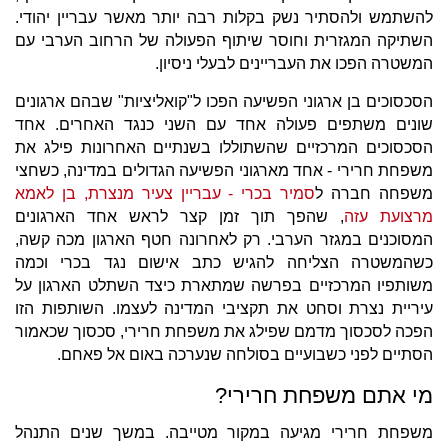
להשתמש ולהסתיר נשק בקלות רבה יותר מאשר עבריין יהודי.
השתיקה המגזרית וחוסר שיתוף הפעולה של הרחוב הערבי עם
המשטרה הפכו את העבריינים לבעלי ניסיון.
הסכסוכים בן ארגוני הפשיעה הפכו ל"קואליציות" שבהם ארגונים
שונים משתפים פעולה אחד עם השני כנגד האחרים. אחד
הסכסוכים המרכזיים שהשתוללו בשנתיים האחרונות פילג את
משפחת חרירי - אחד מארגוני הפשיעה הגדולים במדינה, כשחצי
משפחה חברה ל
סמיר בכרי - עבריין צעיר מנצרת, בן לאמא
מרצועת עזה
, שהפך תוך זמן קצר לראש אחד הארגונים
המסוכנים במגזר הערבי. רק לאחרונה חטף הארגון מכה קשה,
כשהמשטרה הצליחה להגיש כתב אישום נגד בכרי וכמה
משותפיו המרכזיים בפרשה שמתארת כיצד השתלט הארגון על
עיריית נצרת וסחט את תקציבי המדינה לעצמו. השותפות הזו
הפכה לסכסוך מדמם שפילג את משפחת חרירי, סכסוך שכאמור
הסתיים לפני כשבועיים בסולחה שנערכה באום אל פאחם.
מי אתם משפחת חרירי?
משפחת חרירי מגיעה במקור מטייבה. במשך שנים התנהל