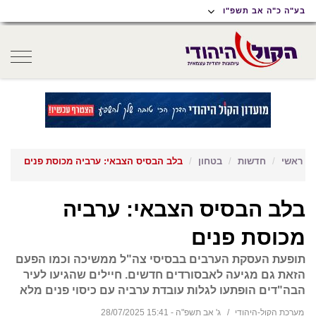
תוכן
תפריט
תפריט
בע"ה כ"ה אב תשפ"ו
ראשי
ראשי
נגישות
oggle
gation
ראשי
חדשות
בטחון
בלב הבסיס הצבאי: ערביה מכוסת פנים
בלב הבסיס הצבאי: ערביה
מכוסת פנים
תופעת העסקת הערבים בבסיסי צה"ל ממשיכה וכמו הפעם
הזאת גם מגיעה לאבסורדים חדשים. חיילים שהגיעו לעיר
הבה"דים הופתעו לגלות עובדת ערביה עם כיסוי פנים מלא
מערכת הקול-היהודי
ג' אב תשפ"ה - 15:41 28/07/2025