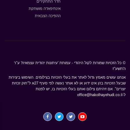
חדר התחקירים
אינתיפאדה מושתקת
ההפיכה הצבאית
© כל הזכויות שמורות לקול היהודי - עמותת 'עיתונות יהודית עצמאית' ע"ר
ה'תשע"ז
אנחנו עושים מאמץ גדול לאתר את בעלי הזכויות בצילומים. השימוש ביצירות
שבעל הזכויות בהן אינו ידוע או לא אותר נעשה לפי סעיף 27א ל"חוק זכויות
יוצרים". אם זיהיתם צילום ואתם בעלי הזכויות בו, יש לפנות
ל-
office@hakolhayehudi.co.il