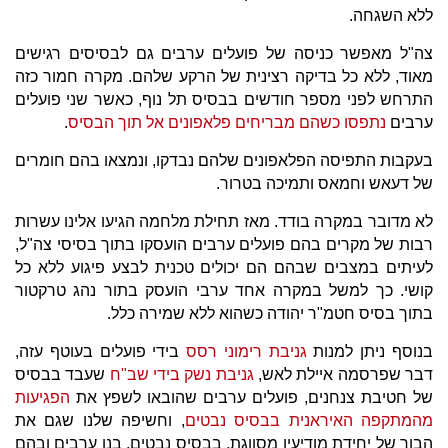
ללא השגחה.
צה"ל מאפשר כניסה של פועלים ערבים גם לבסיסים רגישים
מאוד, ללא כל בדיקה רצינית של הרקע שלהם. מקרה חמור כזה
התרחש לפני מספר חודשים בבסיס תל נוף, כאשר שני פועלים
ערבים
נתפסו כשהם מבריחים פלאפונים אל תוך הבסיס
.
בעקבות התפיסה הפלאפונים שלהם נבדקו, ונמצאו בהם חומרים
של דעאש וחמאס ותמיכה בטרור.
לא מדובר במקרה בודד. מאז תחילת מלחמה הגיעו אלינו עשרות
רבות של מקרים בהם פועלים ערבים הועסקו בתוך בסיסי צה"ל,
לעיתים במצבים שבהם הם יכולים טכנית לבצע פיגוע ללא כל
קושי. כך למשל במקרה אחד ערבי הועסק בתור נהג טרקטור
בתוך בסיס חטמ"ר יהודה כשהוא ללא שמירה כלל.
בנוסף ניתן למנות
גניבת רימוני רסס
בידי פועלים בעוטף עזה,
דבר שפרסמה איילת לאש,
גניבת נשק בידי שב"ח
שעבד בבסיס
של חטיבת צנחנים, פועלים ערבים שהובאו לשפץ את
הפגיעות
מהמתקפה האיראנית בבסיס נבטים
, וחשיפה שלנו שגם את
הבור של יחידת מודיעין מסווגת, בבסיס נבטים, בנו ערבים ובהם