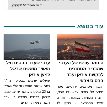
שחר2
ד' אב תשפ"ה 11:58
עוד בנושא
הוחמר עונשו של הערבי
ערבי שעבד בבסיס חיל
שהבריח מסתננים
האוויר מואשם שריגל
לבקשת איראן ועבד
למען איראן
בבסיס צבאי
פועלים ערבים בבסיסי צה"ל:
כתב אישום הוגש נגד עלי גאבר,
העביר מסתננים ירדניים, מסר
בן 23 מאילת, בחשד שריגל למען
מידע על בסיס צבאי בו עבד,
איראן בבסיס עובדה בו עבד
והצית מכוניות בבעלות יהודית.
תמורת מאות דולרים
לשם ההרתעה - פסקו לו