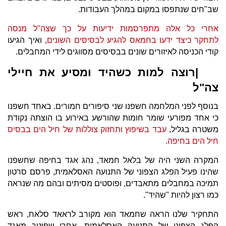
שב"חים שנתפסו במקום במהלך העבודות.
אחרי כל אלה מתפרסמות ידיעות על כך שצה"ל מנסה
לתחקר כיצד ידעו בחמאס להגיע לבסיסים השונים
, ואיך הגיעו
קודי הכניסה לאיזורים שונים בבסיסים מסווגים לידי המחבלים.
|רוצה למות כשהיד ומסיע את חיילי
צה"ל
בנוסף לפני המלחמה חשפנו שני סיפורים חמורים. באחד חשפנו
כי אחד מפורעי שומר חומות שהורשע באירוע בו הוצתה נקודת
משטרה בגליל,
עבד בשיפוץ ותחזוק צוללות של חיל הים בבסיס
חיל הים בחיפה.
המקרה השני היה של בלאל חמאד, נהג אגד בחיפה שחשפנו
שהינו פעיל הפלג הצפוני של התנועה האסלאמית, פרסם סרטון
תמיכה במחבלים מתאבדים, ופוסטים מסיתים ובהם מה שנראה
כמו רצון להיות "שהיד".
התחקיר שלנו הראה שחמאד הוא מקורב לראאד סלאח, ראש
הפלג הצפוני של התנועה האסלאמית. אחרי שפוטר מאגד