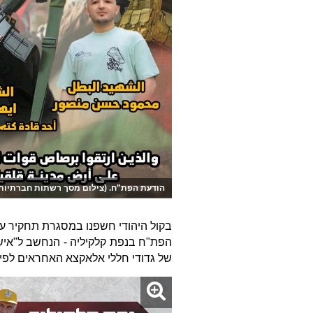
הודעת הפת"ח. (צילום מסך רשתות חברתיות
בקול היהודי חשפנו במסגרת תחקיר ע
הפת"ח בנפת קלקיליה - הנחשב ל"איש 
של גדודי חללי אלאקצא האחראים לפיגו