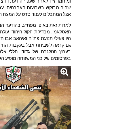
ומוחמד זייד לאחר שעפ"י הודעת דו"צ 
שהיה מבוקש בשבועות האחרנוים, עם
אצל המחבלים לענוד סרט על המצח המ
למרות זאת באופן מפתיע, בהודעה המ
האסלאמי. מבדיקת הקול היהודי עולה
היו פעילי תנועת פת"ח ואיהאב אבו 
גם קראה לשביתת אבל בעקבות החיסול
בערוץ הטלגרם של גדודי חללי אלאק
בפרסומים של בני המשפחה מופיע השי