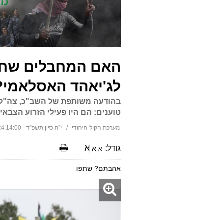
האם המחבלים שחוס
לג'יאהד האסלאמי?
בהודעה משותפת של השב"כ, צה"ל 
טוענים: הם היו פעילי הזרוע הצבא
מערכת הקול-היהודי
י"ח סיון תשפ"ד - 14:00 24/06/2024
א
גודל:
א
א
אהבתם? שתפו