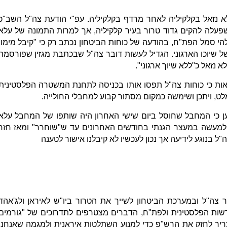
 נזאל בקלקיליה לאחר מרדף בקלקיליה. עפ"י הודעת צה"ל השב"כ
עלה להקים גדוד טרור בעיר קלקיליה, אך למרות התמונה של עלא
 סמל הפת"ח, בהודעה של כוחות הביטחון נכתב רק כי "קיבל מימון
 שיוכו הארגוני. הגדיל לעשות דובר צה"ל שבכתבת מגזין שפורסמה
 נזאל כ"ללא שיוך ארגוני".
ראות כי כוחות צה"ל תפסו אותו בכניסה לתחנת המשטרה הפלסטינית
לט, ויתכן ושימשה כמקום מסתור קבוע למחבלי החולייה.
ן כי המחבל שחוסל ביום שישי האחרון היה שותפו של המחבל עלא
ה למעשה במעצר הגנתי בחודשים האחרונים עד ש"שוחרר" ומאז חזר
"ל בנוגע לידיעה אך נכון לעכשיו לא קיבלנו אישור לטענה
צה"ל ובמערכת הביטחון לשייך את הטרור ביו"ש לאיראן ולג'אהד
ות הפלסטינית ולפת"ח, הדברים מצטרפים לתדרוכים של "גורמים
ריך לחזק את הרש"פ כדי למנוע השתלטות איראנית ולמגמה שאנחנו