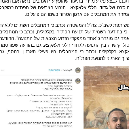
תכננו לבצע פיגוע מיידי. בתיעוד שהופץ ע"י הערבים, נראה אבו חאמד
 סרט של גדודי חללי אלאקצא - הזרוע הצבאית של הפת"ח כמוקבל
זהה את המחבלים עם ארגון הטרור בשמו הם פועלים.
שותפת לשב"כ, צה"ל והמשטרה נכתב כי המחבלים השתייכו לג'אהד
 כי בהודעה רשמית של תנועת הפת"ח בקלקיליה, נכתב כי המחבלים
חאמד גם מוגדר כ"אחד ממפקדי הזרוע הצבאית של התנועה". ההודעה
 וקישרה בין התנועה לגדודי חללי אלאקצא. גם בהודעה שפורסמה
צא בקלקיליה נכתב כי המחבלים היו פעילי הארגון. בנוסף, גם
וך הארגוני לתנועת הפת"ח.