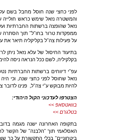
לפני כחצי שנה חוסל מחבל בשם עלא
והמשטרה נזאל שימש כראש חולייה שפ
נזאל שהופצה ברשתות החברתיות ועלהי
ממפקדות טרור בחו"ל" תוך הסתרה של
על פעילות צה"ל בקליקליה תיאר את עלא
בתיעוד החיסול של עלא נזאל ניתן ל
בקלקיליה, לשם ככל הנראה ניסה להימ
עפ"י דיווחים ברשתות החברתיות נטע
נזאל שחוסל לפני כחצי שנה, וכי הי
להיות מבוקש ע"י צה"ל, פנינו לדובר צה
הצטרפו לעדכוני הקול היהודי:
בוואטסאפ >>
בטלגרם >>
בתקופה האחרונה ישנה מגמה בדובר 
האסלאמי תוך "הלבנה" של הקשר לרש
ביטחוניים" בכלי התקשורת על כך שצ