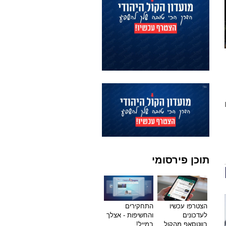
תוכן פירסומי
הצטרפו עכשיו
התחקירים
לעדכונים
והחשיפות - אצלך
בווטסאפ מהקול
במייל!