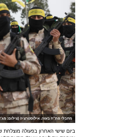
מחבלי פת"ח בעזה. אילוסטרציה (צילום: מג'די פ
ביום שישי האחרון בפעולה מוצלחת של