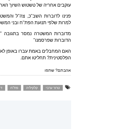
עוקבים אחריה של טשטוש השיוך הארגו
פנינו לדוברות השב"כ, צה"ל והמש
למרות שלפי תנועת הפת"ח ובני המשפ
מדוברות המשטרה נמסר בתגובה "המ
הדוברות שפרסמנו"
האם המחבלים באמת עברו באופן לארג
הפלסטינית? תחליטו אתם.
אהבתם? שתפו
טרור ערבי
קלקיליה
פת"ח
דו