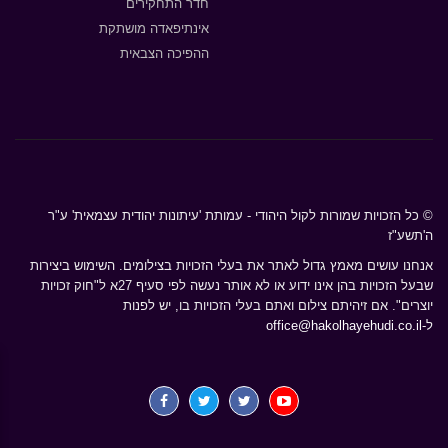
חדר התחקירים
אינתיפאדה מושתקת
ההפיכה הצבאית
© כל הזכויות שמורות לקול היהודי - עמותת 'עיתונות יהודית עצמאית' ע"ר
ה'תשע"ז
אנחנו עושים מאמץ גדול לאתר את בעלי הזכויות בצילומים. השימוש ביצירות
שבעל הזכויות בהן אינו ידוע או לא אותר נעשה לפי סעיף 27א ל"חוק זכויות
יוצרים". אם זיהיתם צילום ואתם בעלי הזכויות בו, יש לפנות
ל-
office@hakolhayehudi.co.il