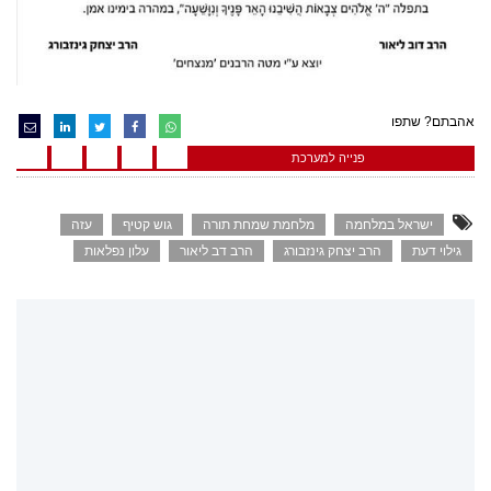
אהבתם? שתפו
פנייה למערכת
ישראל במלחמה
מלחמת שמחת תורה
גוש קטיף
עזה
גילוי דעת
הרב יצחק גינזבורג
הרב דב ליאור
עלון נפלאות