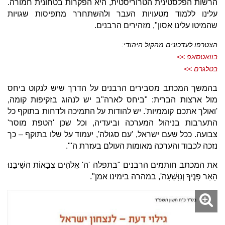
הרשות הפלסטינית הטרוריסטית, היא הפקרות בטחונית חמורה.
עלינו ללמוד מטעויות העבר ולהשתחרר מתפיסות שגויות
שהמיטו עלינו אסון", מזהירים הרבנים.
הצטרפו לעדכונים מהקול היהודי:
בוואטסאפ >>
בטלגרם >>
בהמשך המכתב מסבירים הרבנים על הדרך שיש לנקוט ביחס
מול ארצות הברית: "ביחס לארה"ב יש לנהוג בזקיפות קומה,
'ואולך אתכם קוממיות'. יש להודות על התמיכה ולדחות בתוקף כל
התערבות בניהול המערכה וביעדיה, וכל שכן 'הטפת מוסר'
צבועה. ככל שעם ישראל, 'עם סגולה', יעמוד על שלו בתוקף – כך
נזכה לכבוד והערכה מאומות העולם בעזרת ה'".
את המכתב חותמים הרבנים "בתפלה 'ה' אֱלֹהִים צְבָאוֹת הֲשִׁיבֵנוּ
הָאֵר פָּנֶיךָ וְנִוָּשֵׁעָה', במהרה בימינו אמן".