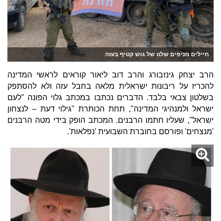
חיילים מניפים שלט של גוש קטיף בעזה
הרב יצחק גינזבורג והרב דוב ליאור קוראים לראשי המדינה
להכריז על ריבונות ישראלית מלאה בחבל עזה ולא להסתפק
בשלטון צבאי בלבד. הדברים נכתבו במכתב גלוי הפונה "לעם
ישראל ולמנהיגי המדינה", תחת הכותרת "גילוי דעת – לנצחון
ישראל", שעליו חתמו הרבנים. המכתב הופק בידי מטה הרבנים
'מנצחים' ופורסם בחוברת השבועית 'נפלאות'.