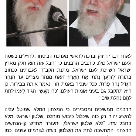
לאחר דברי חיזוק וברכה לראשי מערכת הביטחון, לחיילים בשטח
ולעם ישראל כולו, כותבים הרבנים כי "חבל עזה הוא חלק מארץ
ישראל השייכת לעם ישראל, מתנת הקב"ה לאבותינו ככתוב
בתורה 'לְזַרְעֲךָ נָתַתִּי אֶת הָאָרֶץ הַזֹּאת מִנְּהַר מִצְרַיִם עַד הַנָּהָר
הַגָּדֹל נְהַר פְּרָת'. ככל שנכיר באמת הזו ונאמר אותה בבירור, כן
היא תתקבל גם בעיני אומות העולם, 'כֹּחַ מַעֲשָׂיו הִגִּיד לְעַמּוֹ לָתֵת
לָהֶם נַחֲלַת גּוֹיִם'".
הרבנים ממשיכים ומסבירים כי הניצחון המלא שמוטל עלינו
להשיג יהיה רק כזה שיכלול כיבוש מוחלט ושלטון ישראלי מלא
בחבל עזה. "ללא שלטון ישראלי, יתעורר מחדש קן-הנחשים
הרצחני. המחשבה לתת את השלטון בעזה לגורמים עוינים, כמו