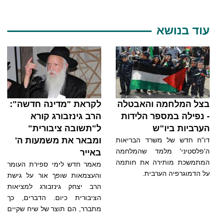
עוד בנושא
בצל המלחמה והאבטלה
לקראת "מדינה חדשה":
- נפילה במספר הלידות
הרב גינזבורג קורא
הערביות ביו"ש
ל"תשובה ציבורית"
ומבאר את משמעות ה'
דו"ח חדש של משרד הבריאות
ה'פלסטיני' מלמד שהמלחמה
באייר
המתמשכת מותירה את חותמה
מאמר חדש לימי ספירת העומר
על הדמוגרפיה הערבית.
והעצמאות שופך אור על גישת
הרב יצחק גינזבורג למציאות
הציבורית כיום. הדברים, כך
מתברר, הם תוצר של שיח שקיים