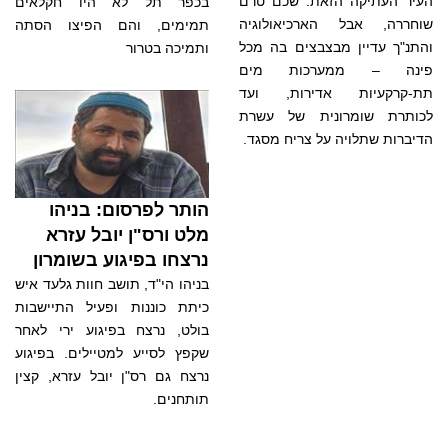
העיר העתיקה הזאת. שכם טרם
בכפר תל לא היו חקלאים
שוחררה, אבל הארכיאולוגיה
תמימים, והם הפיצו הסתה
והתנ"ך עדיין מבצבצים בה מכל
ותמיכה בטרור
פינה – ממערכות מים
תת-קרקעיות אדירות, ועד
לכותרת שומרונית של עשרת
הדיברות שתלויה על צריח מסגד.
הותר לפרסום: בניהו
מלט ורס"ן יובל עזרא
נרצחו בפיגוע בשומרון
בניהו הי"ד, תושב חוות גלעד איש
כיתת כוננות ופעיל התיישבות
בולט, נרצח בפיגוע ירי לאחר
שקפץ לסייע למטיילים. בפיגוע
נרצח גם רס"ן יובל עזרא, קצין
תותחנים.