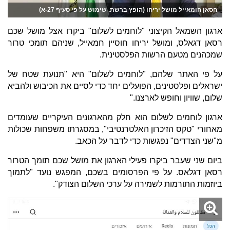
חסאן חומאייל מושל יריחו (הופץ ברשת. שימוש על פי סעיף 27-א)
ארגון השמאל הקיצוני "לוחמים לשלום" ביקרו אצל מושל שכם
רסאן דגאלס, ומושל יריחו חוסיין חמאייל, שניהם תומכי טרור
שמכהנים מטעם הרשות הפלסטינית.
על פי האתר שלהם, "לוחמים לשלום" היא "תנועת שטח של
ישראלים ופלסטינים, הפועלים יחד כדי לסיים את הכיבוש ולהביא
שלום, שוויון וחופש לארצנו."
ארגון לוחמים לשלום הוא חלק מהארגונים העיקריים שעומדים
מאחורי "טקס הזיכרון האלטרנטיבי", במסגרתו משפחות שכולות
מ"שני הצדדים" נפגשות כדי לדבר על הכאב.
ביום שני שעבר ביקרו פעילי הארגון את מושל שכם תומך הטרור
רסאן דגלאס. על פי הפרסומים בשכם, המפגש נועד "לתמוך
ביוזמות התורמות לשמירה על ערכי השלום הצודק".