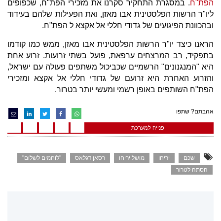
הפת"ח
. במסגרת התחקיר סקרנו את מזכירי הפת"ח, שכפופים
ליו"ר הרשות הפלסטינית אבו מאזן, ואת הפעילות שלהם בעידוד
ובהכוונת הפיגועים של גדודי חללי אל אקצא ל הפת"ח.
הראנו כיצד יו"ר הרשות הפלסטינית אבו מאזן, ממש כמו קודמו
בתפקיד, רב המרצחים ערפאת, פועל בשתי זרועות. זרוע אחת
היא "המנגנונים" הרשמיים שכביכול משתפים פעולה עם ישראל,
והזרוע האחרת היא זרועם של גדודי חללי אל אקצא ומזכירי
הפת"ח השותפים באופן רשמי ומעשי יותר בטרור.
אהבתם? שתפו
פנייה למערכת
שכם
יריחו
מושל יריחו
רסאן דגלאס
"לוחמים לשלום"
הסתה לטרור