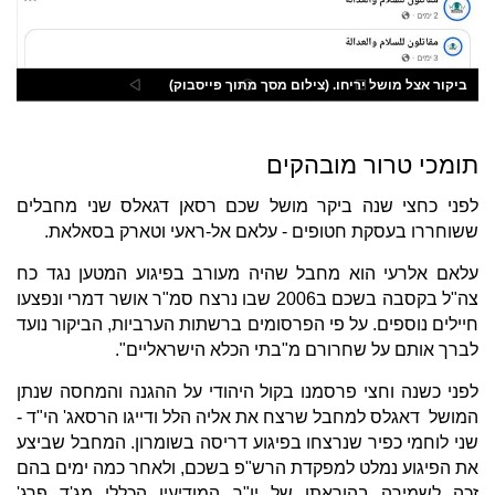
ביקור אצל מושל יריחו. (צילום מסך מתוך פייסבוק)
תומכי טרור מובהקים
לפני כחצי שנה ביקר מושל שכם רסאן דגאלס שני מחבלים
ששוחררו בעסקת חטופים - עלאם אל-ראעי וטארק בסאלאת.
עלאם אלרעי הוא מחבל שהיה מעורב בפיגוע המטען נגד כח
צה"ל בקסבה בשכם ב2006 שבו נרצח סמ"ר אושר דמרי ונפצעו
חיילים נוספים. על פי הפרסומים ברשתות הערביות, הביקור נועד
לברך אותם על שחרורם מ"בתי הכלא הישראליים".
לפני כשנה וחצי פרסמנו בקול היהודי על ההגנה והמחסה שנתן
המושל דאגלס למחבל שרצח את אליה הלל ודייגו הרסאג' הי"ד -
שני לוחמי כפיר שנרצחו בפיגוע דריסה בשומרון. המחבל שביצע
את הפיגוע נמלט למפקדת הרש"פ בשכם, ולאחר כמה ימים בהם
זכה לשמירה בהוראתו של יו"ר המודיעין הכללי מג'ד פרג'