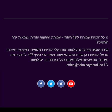
© כל הזכויות שמורות לקול היהודי - עמותת 'עיתונות יהודית עצמאית' ע"ר
ה'תשע"ז
אנחנו עושים מאמץ גדול לאתר את בעלי הזכויות בצילומים. השימוש ביצירות
שבעל הזכויות בהן אינו ידוע או לא אותר נעשה לפי סעיף 27א ל"חוק זכויות
יוצרים". אם זיהיתם צילום ואתם בעלי הזכויות בו, יש לפנות
ל-
office@hakolhayehudi.co.il