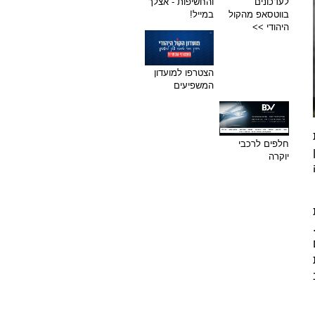
לעדכונים
והחשיפות - אצלך
בווטסאפ מהקול
במייל!
היהודי >>
הצטרפו למועדון
המשפיעים
חלפים לרכבי
יוקרה