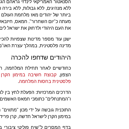
הסנאטור האמריקאי לינדזי גראהם הגיב
ללא מנהיגים, ללא גבולות, ללא ביר
מעתה כ"יום השחרור". חמאס, חיזבאלל
את העם היהודי ולדחוק את ישראל לים, 
ישנן עוד מספר מדינות שצפויות להכי
מדינה פלסטינית, במהלך עצרת האו"ם
היהודים שדחפו להכרה
כחודשיים לאחר תחילת המלחמה, חש
הצפון,
קבוצת חשיבה במימון הקרן 
פלסטינית בחסות המלחמה
.
הדרכים המרכזיות: הפעלת לחץ בין לא
ו"המתנחלים" כתומכי חמאס האשמים 
התוכנית גובשה על ידי מכון "מתווים" 
במימון הקרן לישראל חדשה, קרן פריד
בדף המסרים ל"שיח פוליטי ציבורי ב