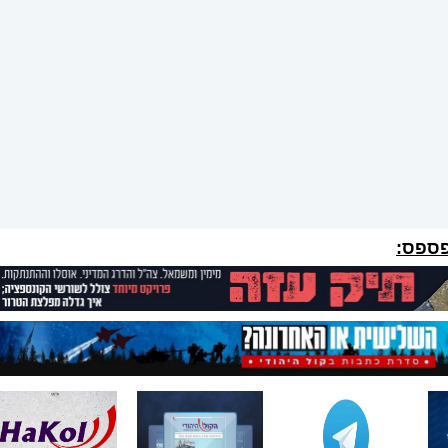
פספס: