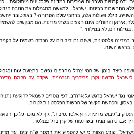
: "דמוקרטיות מערביות שמכירות במדינה פלסטינית מיתולוגית – כזו
ה וללא התחשבות בביטחון ישראל – למעשה מתגמלות את הטבח הגדול
ביותר של יהודים מאז מלחמת העולם השנייה. בגלל פעולות אלה, ברחבי עולם הטרור ה-7 באוקטובר ייח
ה, איראן והחות'ים אינם חפצים בשתי מדינות. הם מבקשים להשמיד
במילותיהם, לא במילותיי."
ר במדינה פלסטינית, וישנם גם דיבורים על הכרזה רשמית על הקמת
, בראש השנה.
פנו כיצד בזמן שלוחמי צה"ל מחרפים נפשם ברצועת עזה ובגבול
לישראל חדשה וקרן פרידריך הגרמנית, שקדה על הקמת מדינה
ומי נגד ישראל בדגש על ארה"ב, דפי מסרים לשמאל להוקעת נתניהו
באסון, והכחשת הקשר של הרשות הפלסטינית לטרור.
העסוק ב"גיבוש מדיניות חוץ אלטרנטיבית", גוף לא מוכר כל כך הפועל
ריך אברט הגרמנית ובשותפות של קרן ברל כצנלסון.
ישראל", קובע הצוות כי יש להטמיע את המסר ש"חייבים יעד מדיני