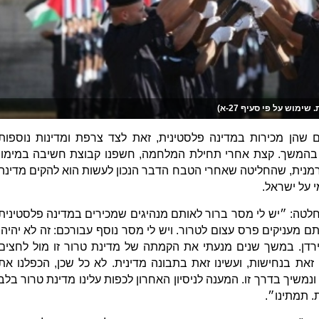
וש על פי סעיף 27-א)
ום שהן מכירות במדינה פלסטינית, זאת לצד צרפת ומדינות נוספות
 בהמשך. קצת אחרי תחילת המלחמה, חשפנו קבוצת חשיבה במימון
רמנית, שהחליטה שאחרי הטבח הדבר הנכון לעשות הוא להקים מדינה
י על ישראל.
לטה: ״יש לי מסר ברור לאותם מנהיגים שמכירים במדינה פלסטינית
ב-7 באוקטובר: אתם מעניקים פרס עצום לטרור. ויש לי מסר נוסף עבורכם: זה לא יהיה.
רדן. במשך שנים מנעתי את הקמתה של מדינת טרור זו מול לחצים
 זאת בנחישות, ועשינו זאת בתבונה מדינית. לא כל שכן, הכפלנו את
ונמשיך בדרך זו. המענה לניסיון האחרון לכפות עלינו מדינת טרור בלב
. תמתינו״.