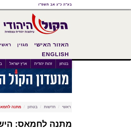
תוכן
תפריט
תפריט
בע"ה כ"ג אב תשפ"ו
ראשי
ראשי
נגישות
האזור האישי
מגזין
ראשי
ENGLISH
×
בטחון
זהות יהודית
ארץ ישראל
בא
ראשי
חדשות
בטחון
מתנה לחמאס:
מתנה לחמאס: היש