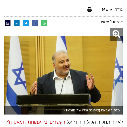
א
גודל:
א
א
אהבתם? שתפו
מנסור עבאס (צילום: שלו שלום/TPS)
לאחר תחקיר הקול היהודי על
הקשרים בין עמותת חמאס ח'יר