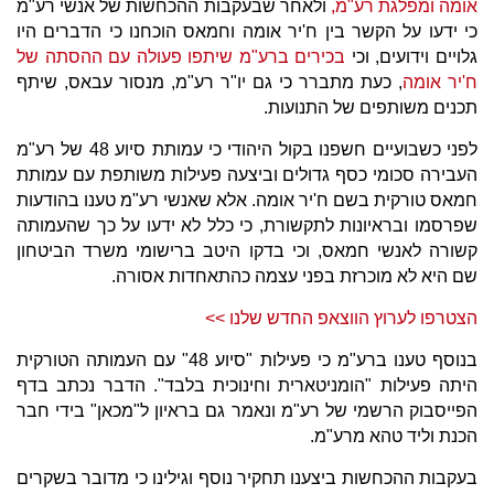
אומה ומפלגת רע"מ,
ולאחר שבעקבות ההכחשות של אנשי רע"מ
כי ידעו על הקשר בין ח'יר אומה וחמאס הוכחנו כי הדברים היו
גלויים וידועים, וכי
בכירים ברע"מ שיתפו פעולה עם ההסתה של
ח'יר אומה
, כעת מתברר כי גם יו"ר רע"מ, מנסור עבאס, שיתף
תכנים משותפים של התנועות.
לפני כשבועיים חשפנו בקול היהודי כי עמותת סיוע 48 של רע"מ
העבירה סכומי כסף גדולים וביצעה פעילות משותפת עם עמותת
חמאס טורקית בשם ח'יר אומה. אלא שאנשי רע"מ טענו בהודעות
שפרסמו ובראיונות לתקשורת, כי כלל לא ידעו על כך שהעמותה
קשורה לאנשי חמאס, וכי בדקו היטב ברישומי משרד הביטחון
שם היא לא מוכרזת בפני עצמה כהתאחדות אסורה.
הצטרפו לערוץ הווצאפ החדש שלנו >>
בנוסף טענו ברע"מ כי פעילות "סיוע 48" עם העמותה הטורקית
היתה פעילות "הומניטארית וחינוכית בלבד". הדבר נכתב בדף
הפייסבוק הרשמי של רע"מ ונאמר גם בראיון ל"מכאן" בידי חבר
הכנת וליד טהא מרע"מ.
בעקבות ההכחשות ביצענו תחקיר נוסף וגילינו כי מדובר בשקרים