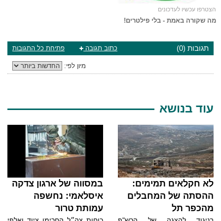
הצטרפו עכשיו לעדכונים
מה שקורה באמת - בלי פילטרים!
תגובות (0)
כתוב תגובה
פתיחת כל התגובות
מיון לפי:
עוד בנושא
לא חקלאים תמימים:
במסווה של ארגון צדקה
ההסתה של המחבלים
איסלאמי: נחשפה
מהכפר תל
עמותת טרור
בניגוד להצגה של הרש"פ
כוחות צה״ל החרימו ציוד ואלפי