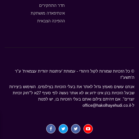
חדר התחקירים
אינתיפאדה מושתקת
ההפיכה הצבאית
© כל הזכויות שמורות לקול היהודי - עמותת 'עיתונות יהודית עצמאית' ע"ר
ה'תשע"ז
אנחנו עושים מאמץ גדול לאתר את בעלי הזכויות בצילומים. השימוש ביצירות
שבעל הזכויות בהן אינו ידוע או לא אותר נעשה לפי סעיף 27א ל"חוק זכויות
יוצרים". אם זיהיתם צילום ואתם בעלי הזכויות בו, יש לפנות
ל-
office@hakolhayehudi.co.il