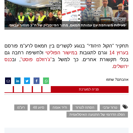
פעילות משותפת עם עמותת חמאס. מתוך הפייסבוק של ח"כ מנסור עבאס
תחקיר
"הקול היהודי"
בנוגע לקשרים בין חמאס לרע"מ פורסם
בערוץ 14
וגרם לתגובות
במישור הפוליטי
ולחשיפה רחבה גם
בכלי תקשורת אחרים. כך למשל ב
"ג'רוזלם פוסט"
, וב
כנס
ירושלים
.
אהבתם? שתפו
פנייה למערכת
טרור ערבי
הסתה לטרור
ח'יר אומה
סיוע 48
רע"מ
הפלג הדרומי של התנועה האיסלאמית