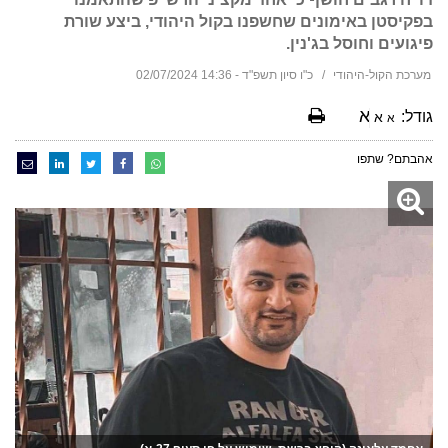
בפקיסטן באימונים שחשפנו בקול היהודי, ביצע שורת
פיגועים וחוסל בג'נין.
מערכת הקול-היהודי
כ"ו סיון תשפ"ד - 14:36 02/07/2024
א
גודל:
א
א
אהבתם? שתפו