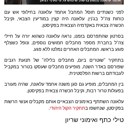
אחמד עלאונה (הופץ ברשת. שימוש על פי סעיף 27-א)
לפני כשנתיים חוסל המחבל אחמד עלאונה בחילופי אש עם
כוחות צה"ל בג'נין. עלאונה היה קצין במודיעין הצבאי, וקיבל
הכשרה צבאית באקדמיה הצבאית בפקיסטן.
בסרטון שהתפרסם בזמנו, נראה עלאונה כשהוא יורה על חיילי
צה"ל בחברת מספר מחבלים חמושים נוספים, ונופל כשצלף
פוגע בראשו. המחבלים האחרים נמלטו ללא פגע.
בתחקיר "שוטרים ביום, מחבלים בלילה" של תנועת רגבים
שפורסם באדר השנה, מופיעים מחבלים שעסקו בטרור במקביל
לעבודתם ברשות הפלסטינית.
בין המחבלים, מופיע גם סגן משנה אחמד עלאונה, שהיה מעורב
בפעולות טרור רבות, וקיבל הכשרה צבאית בפקיסטן.
עלאונה השתתף באימונים הצבאיים אותם מקבלים אנשי הרשות
בפקיסטן, שנחשפו ב
תחקיר הקול היהודי
.
טילי כתף ואימוני שריון