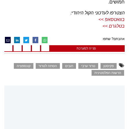
חמושים.
הצטרפו לעדכוני הקול היהודי:
בוואטסאפ >>
בטלגרם >>
אהבתם? שתפו
פנייה למערכת
פקיסטן
טרור ערבי
רגבים
הסתה לטרור
קונספציה
הרשות הפלסטינית