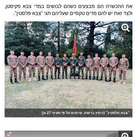
את ההכשרה הם מבצעים כשהם לבושים במדי צבא פקיסטן,
ולצד זאת יש להם מדים טקסיים שעליהם תגי "צבא פלסטין".
"צבא פלסטין" (הופץ ברשת. שימוש על פי סעיף 27-א)