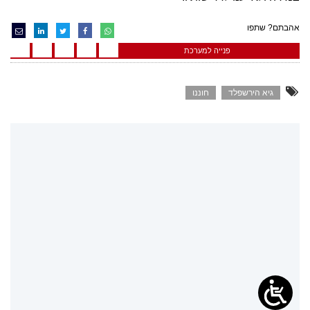
אהבתם? שתפו
פנייה למערכת
גיא הירשפלד
חוננו