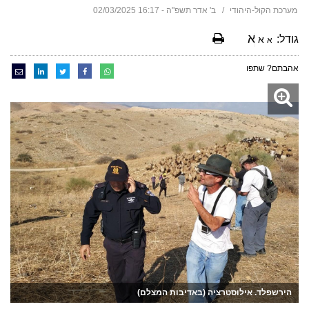
מערכת הקול-היהודי
ב' אדר תשפ"ה - 16:17 02/03/2025
א
גודל:
א
א
אהבתם? שתפו
הירשפלד. אילוסטרציה (באדיבות המצלם)