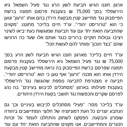
ארגון חוננו הגיש תביעת לשון הרע נגד פעיל השמאל גיא
הירשפלד בסך 75,000 ₪ בעקבות פרסום תמונה ברשת
הפייסבוק נגד מתיישב קטין מבקעת הירדן בהם אותו "זרעון" וטען
כי הוא "טרוריסט יהודי". עו"ד חיים בלייכר מחוננו: "מקווים
שהתביעה הזאת יחד עם עוד תביעות שמוגשות כעת יביאו לשינוי
ויציבו גבולות חוקיים ברורים כנגד אותם אלו שעד כה הרגישו
שהם "בצד הנכון" ומותר להם לעשות הכל"
עו"ד חיים בלייכר מארגון חוננו הגיש תביעת לשון הרע בסך
75,000 ₪ נגד פעיל השמאל גיא הירשפלד בעקבות פרסום
תמונה שפרסם ברשת הפייסבוק בה נראה מתיישב קטין מבקעת
הירדן אותו הוא מכנה "זרעון" ואף טען כי הוא "טרוריסט יהודי".
תביעה זו מצטרפת לתביעה נוספת שהוגשה נגד הירשפלד
בעקבות פעילותו בארגון "מסתכלים לכיבוש בעיינים" בה נהג
לפרסם שקרים והכפשות נגד תושבי בקעת הירדן היהודים.
עו"ד בלייכר מסר: "פעילי מסתכלים לכיבוש בעיניים וכך גם
הנתבע יוצרים כל העת דמוניזציה של חלוצי המתיישבים ביהודה
שומרון והבקעה. הפסקנו לשתוק והתחלנו לעמוד על זכויות
הנערים והמתיישבים. אנו מקווים שהתביעה הזאת יחד עם עוד