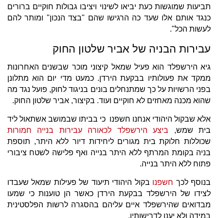
תביעות שמוגשות כעת יביאו לשינוי ויציבו גבולות חוקיים ברורים
כנגד אותם אלו שעד כה הרגישו שהם "בצד הנכון" ומותר להם
לעשות הכל".
עבירות הבניה של אביר שלטון החוק
גיא הירשפלד הוא פעיל שמאל קיצוני מוכר שבשנים האחרונות
ממקד את פעולותיו בבקעת הירדן. כמעט מדי יום הוא מתלונן
בפני הרשויות על כך שמתנחלים בונים בניגוד לחוק, פועל נגד מה
שהוא מכנה מאחזים לא חוקיים ועוד. בקיצור, אביר שלטון החוק.
אלא שבקול היהודי אנחנו חשפנו כי בביתו שבמושב אשתאול ליד
בית שמש,
ביצע הירשפלד לכאורה עבירות בנייה חמורות
שכוללות חלוקת בית מגורים ליחידות דיור ללא היתר, תוספת
בניה בקומת המרתף ללא היתר בנייה ואף פלישה לשטח ציבורי
פתוח ללא היתר בנייה.
בנוסף לכך
חשפנו
בקול היהודי תיעוד של פעילות שמאל שעבדו
לצידו של הירשפלד בבקעת הירדן כאשר הן טוענות כי שמעו
מבדואים שהירשפלד איים עליהם בהסגרה לרשות הפלסטינית
במידה ולא יענו לדרישותיו.