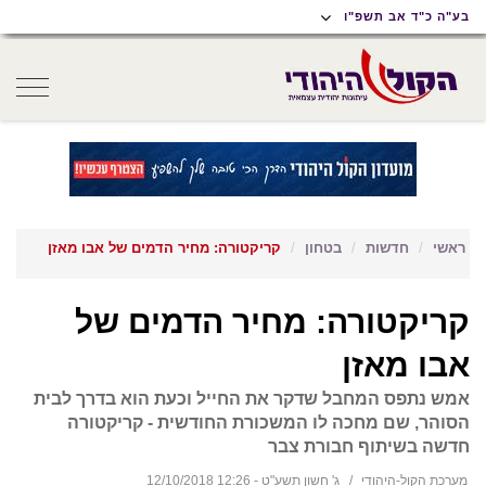
תוכן
תפריט
תפריט
בע"ה כ"ד אב תשפ"ו
ראשי
ראשי
נגישות
oggle
gation
ראשי
חדשות
בטחון
קריקטורה: מחיר הדמים של אבו מאזן
קריקטורה: מחיר הדמים של
אבו מאזן
אמש נתפס המחבל שדקר את החייל וכעת הוא בדרך לבית
הסוהר, שם מחכה לו המשכורת החודשית - קריקטורה
חדשה בשיתוף חבורת צבר
מערכת הקול-היהודי
ג' חשון תשע"ט - 12:26 12/10/2018