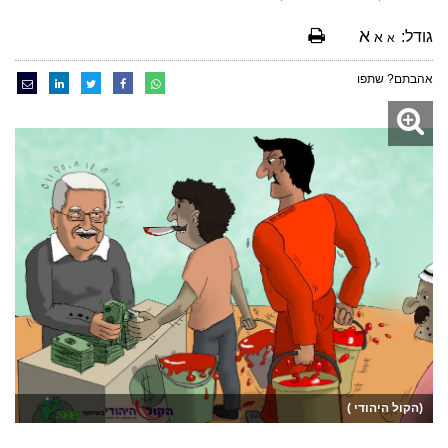
א
גודל:
א
א
אהבתם? שתפו
(הקול היהודי )