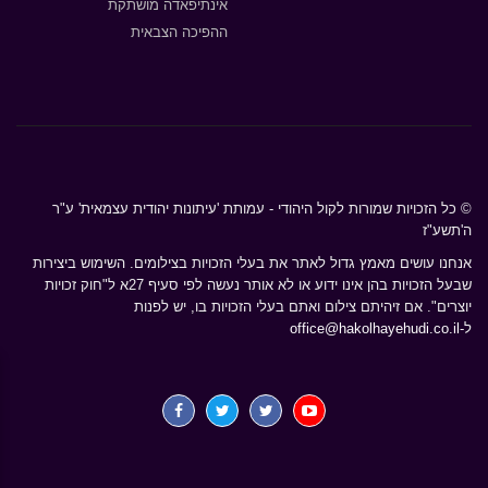
אינתיפאדה מושתקת
ההפיכה הצבאית
© כל הזכויות שמורות לקול היהודי - עמותת 'עיתונות יהודית עצמאית' ע"ר
ה'תשע"ז
אנחנו עושים מאמץ גדול לאתר את בעלי הזכויות בצילומים. השימוש ביצירות
שבעל הזכויות בהן אינו ידוע או לא אותר נעשה לפי סעיף 27א ל"חוק זכויות
יוצרים". אם זיהיתם צילום ואתם בעלי הזכויות בו, יש לפנות
ל-
office@hakolhayehudi.co.il