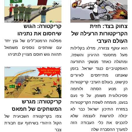
צחוק בצד: חזית
קריקטורה: הגוש
הקריקטורות הרעילה של
שיחסום את נתניהו
העולם הערבי
מפלגת הרמטכ"לים של גנץ יחד
עם שותפים נוספים משמאל
הוא עוקף צנזורה, מדלג בקלילות
תהווה גוש חוסם מצויין לנתניהו
מעל מחסומי ההיגיון והשפה,
ומתגלה כאחד מנשקי התודעה
האפקטיביים כנגד ישראל. בזמן
שאנחנו מתייחסים לאיורים
כקישוט, בעולם הערבי קריקטורות
הן מנוע הסתה ולוחמה
פסיכולוגית משומן. על פי נעם
קריקטורה: מגרש
בנעט, מומחה לשפת הקריקטורות
המשחקים של חמאס
במזרח התיכון ישראל כבר לא
יכולה להרשות לעצמה שלא
צפו בקריקטורה השבועית של
להכניס את כלי העבודה הזה
הקול היהודי בשיתוף עם חבורת
למערך ההסברה שלה
צבר