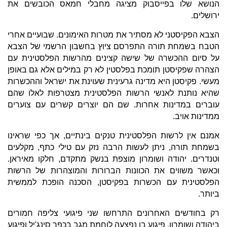
הנושא שלו בפייסבוק מציגה מחבלי חמאס הכובשים את
ירושלים.
הצבא הפקיסטני לא מסתיר את מטרות האימונים. שבועיים אחרי
הטבח בשמחת תורה התפרסם ציוץ בחשבון הרשמי של הצבא
על סיום ההכשרה של שישה קצינים מהרשות הפלסטינית עם
הצהרה שפקיסטן תומכת בפלסטין לא רק במילים אלא גם באופן
מעשי. פקיסטן היא מדינה גרעינית שעוינת את ישראל וההכשרות
שהיא נותנת לאנשי הרשות הפלסטינית מצטרפות לאלו שהם
עוברים במדינות אחרות. שם הם יוצרים קשרים עם צוערים
ממדינות אויב.
אמנם אין לרשות הפלסטינית טנקים בינתיים, אך כפי שראינו
בשמחת תורה, ניתן לעשות הרבה נזק עם טילי כתף, מקלעים
וטנדרים. יהודה ושומרון מוצפת בנשק מתקדם, חלקו מאיראן.
וכאשר משווים את הכוונות הברורות והמוצהרות של הרשות
הפלסטינית עם הכשרות בפקיסטן, הסכנה הופכת לממשית
ביותר.
רק בחודשים האחרונים התרחשו שני פיגועי צליפה חמורים
ביהודה ושומרון. פיגוע בו נפצעה לוחמת מגב בכפר סינג'יל ופיגוע