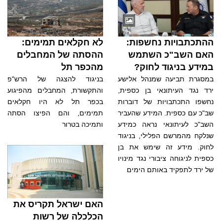
ההתכתבויות נחשפות:
לא חקלאים תמימים:
האם השב"כ השתמש
ההסתה של המחבלים
במידע בניגוד לחוק?
מהכפר תל
במסגרת תביעה שמנהל אלישע
בניגוד להצגה של הרש"פ
ירד נגד העיתונאי בן כספית,
והתקשורת, המחבלים מהפיגוע
נחשפו התכתבויות של דוברות
בכפר תל לא היו חקלאים
שב"כ עם כספית. המידע שהעביר
תמימים, והם הפיצו הסתה
השב"כ לעיתונאי נראה כמידע
ותמיכה בטרור
שנלקח מהמרשם הפלילי, בניגוד
לחוק. מידע זה שימש את בן
כספית לניגוחה ציבורי נגד מינויו
של ירד לתפקיד באותם הימים
האם ישראל תקריס את
הכלכלה של רשות