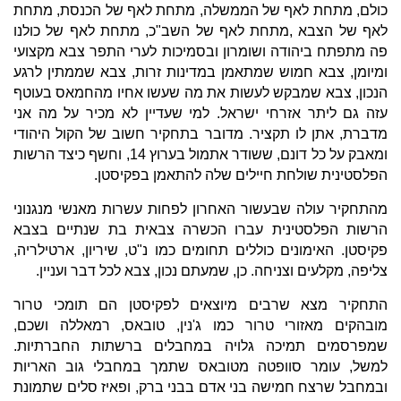
כולם, מתחת לאף של הממשלה, מתחת לאף של הכנסת, מתחת
לאף של הצבא ,מתחת לאף של השב"כ, מתחת לאף של כולנו
פה מתפתח ביהודה ושומרון ובסמיכות לערי התפר צבא מקצועי
ומיומן, צבא חמוש שמתאמן במדינות זרות, צבא שממתין לרגע
הנכון, צבא שמבקש לעשות את מה שעשו אחיו מהחמאס בעוטף
עזה גם ליתר אזרחי ישראל. למי שעדיין לא מכיר על מה אני
מדברת, אתן לו תקציר. מדובר בתחקיר חשוב של הקול היהודי
ומאבק על כל דונם, ששודר אתמול בערוץ 14, וחשף כיצד הרשות
הפלסטינית שולחת חיילים שלה להתאמן בפקיסטן.
מהתחקיר עולה שבעשור האחרון לפחות עשרות מאנשי מנגנוני
הרשות הפלסטינית עברו הכשרה צבאית בת שנתיים בצבא
פקיסטן. האימונים כוללים תחומים כמו נ"ט, שיריון, ארטילריה,
צליפה, מקלעים וצניחה. כן, שמעתם נכון, צבא לכל דבר ועניין.
התחקיר מצא שרבים מיוצאים לפקיסטן הם תומכי טרור
מובהקים מאזורי טרור כמו ג'נין, טובאס, רמאללה ושכם,
שמפרסמים תמיכה גלויה במחבלים ברשתות החברתיות.
למשל, עומר סוופטה מטובאס שתמך במחבלי גוב האריות
ובמחבל שרצח חמישה בני אדם בבני ברק, ופאיז סלים שתמונת