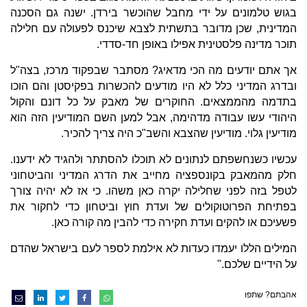
בגוש טלמונים על ידי מחבל שהוכשר בירדן. ישנה גם הסכנה
המדינית, שכן מדובר בתשתית לצבא שיכנס לפעולה עם חלילה
תוכר מדינה פלסטינית אפילו באופן חד-סדדי.
אך אתם יודעים מה הכי מדאיג? מסתבר שבפקוד מרכז, בצה"ל
ובדרג המדיני כלל לא היו מודעים להכשרות בפקיסטן והם הוכו
בתדמה מהממצאים. החוקרים של מאבק על כל דונם והקול
היהודי עשו עבודה מדהימה, אבל למען השם המודיעין הזה הוא
מודיעין גלוי. מודיעין שהצבא והשב"כ היה צריך להכיר.
עכשיו כשנחשפתם לנתונים לא תוכלו להסתתר ולהגיד לא ידענו.
חלק מהמאבק בקונספציה מחייב את הדרג המדיני והביטחוני
לטפל בזה לפני שחלילה יקרה כאן משהו. כי אז לא יהיה צורך
בפתיחת הפרוטוקולים של ועדת חוץ וביטחון כדי לחקור את
פשעיכם או להקים ועדת חקירה כדי להבין מה קורה כאן.
המילים הללו יעמדו כעדות לא אילמת לספר לעם בישראל שהדם
על הידיים שלכם."
אהבתם? שתפו