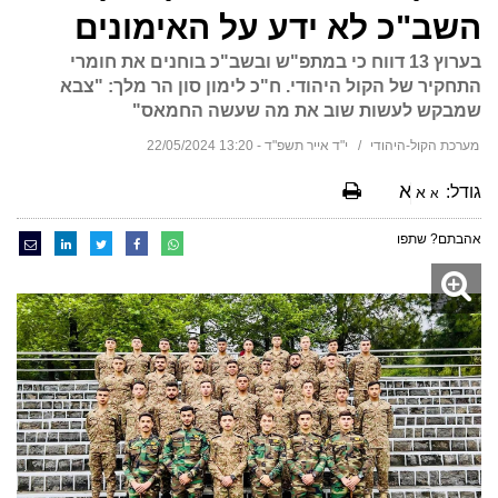
השב"כ לא ידע על האימונים
בערוץ 13 דווח כי במתפ"ש ובשב"כ בוחנים את חומרי
התחקיר של הקול היהודי. ח"כ לימון סון הר מלך: "צבא
שמבקש לעשות שוב את מה שעשה החמאס"
מערכת הקול-היהודי
י"ד אייר תשפ"ד - 13:20 22/05/2024
א
גודל:
א
א
אהבתם? שתפו