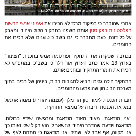
מתוך התחקיר. (הופץ ברשת. שימוש על פי סעיף 27-א)
אחרי שהוברר כי בפיקוד מרכז לא הכירו את
אימוני אנשי הרשות
הפלסטינית בפקיסטן
אותם חשפנו בתחקיר הקול היהודי ומאבק
על כל דונם, כעת מתברר כי גם בשב"כ טוענים שלא הכירו את
החומרים.
בכתבה שסקרה את התחקיר ופורסמה אמש בתכנית "הצינור"
בערוץ 13, אמר כתב הערוץ אור הלר כי בשב"כ ובמתפ"ש לא
הכירו את חומרי התחקיר ובוחנים אותם.
התחקיר היכה גלים והביא לתגובות רבות, ביניהן של רבים בתוך
מערכת הביטחון שהופתעו מהחומרים.
חברת הכנסת לימור סון הר מלך (עוצמה יהודית) נאמה אתמול
במליאת הכנסת ודיברה על ממצאי התחקיר.
"אני מודאגת. מאוד מאוד מודאגת ומרגישה שידיי כבולות.
מודאגת ויודעת שהדבר היחידי שנשאר לי הוא הקול שלי ואותו כך
אני מקווה, אף אחד לא ישתיק. אני מודאגת כי מתחת לאף של