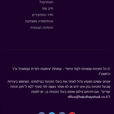
האחרונה?
תיק עזה
חדר התחקירים
אינתיפאדה מושתקת
ההפיכה הצבאית
© כל הזכויות שמורות לקול היהודי - עמותת 'עיתונות יהודית עצמאית' ע"ר
ה'תשע"ז
אנחנו עושים מאמץ גדול לאתר את בעלי הזכויות בצילומים. השימוש ביצירות
שבעל הזכויות בהן אינו ידוע או לא אותר נעשה לפי סעיף 27א ל"חוק זכויות
יוצרים". אם זיהיתם צילום ואתם בעלי הזכויות בו, יש לפנות
ל-
office@hakolhayehudi.co.il