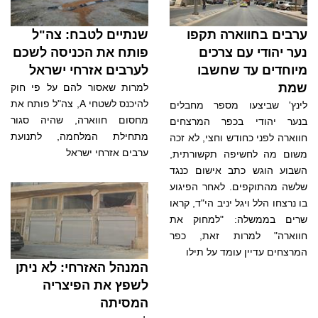
ערבים בחווארה תקפו
שנתיים לטבח: צה"ל
נער יהודי עם צרכים
פותח את הכניסה לשכם
מיוחדים עד שחשבו
לערבים אזרחי ישראל
שמת
למרות שאסור להם על פי חוק
להיכנס לשטחי A, צה"ל פותח את
לינץ' שביצעו מספר מחבלים
מחסום חווארה, שהיה סגור
בנער יהודי בכפר המרצחים
מתחילת המלחמה, לתנועת
חווארה לפני כחודש וחצי, לא זכה
ערבים אזרחי ישראל
משום מה לחשיפה תקשורתית,
השבוע הוגש כתב אישום כנגד
שלשה מהתוקפים. לאחר הפיגוע
בו נרצחו הלל ויגל יניב הי"ד, קראו
שרים בממשלה: "למחוק את
חווארה" למרות זאת, כפר
המרצחים עדיין עומד על תילו
המנהל האזרחי: לא ניתן
לשפץ את הפיצריה
המסיתה