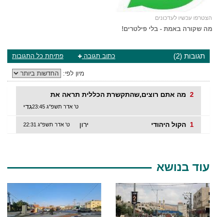
הצטרפו עכשיו לעדכונים
מה שקורה באמת - בלי פילטרים!
תגובות (2)
כתוב תגובה
פתיחת כל התגובות
מיון לפי:
2
מה אתם רוצים,שהתקשרת הכללית תראה את
גדי
ט' אדר תשפ"ג 23:45
1
הקול היהודי
ירון
ט' אדר תשפ"ג 22:31
עוד בנושא