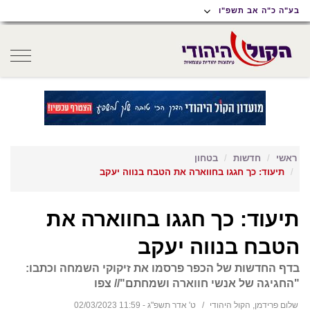
תוכן
תפריט
תפריט
בע"ה כ"ה אב תשפ"ו
ראשי
ראשי
נגישות
oggle
gation
ראשי
חדשות
בטחון
תיעוד: כך חגגו בחווארה את הטבח בנווה יעקב
תיעוד: כך חגגו בחווארה את
הטבח בנווה יעקב
בדף החדשות של הכפר פרסמו את זיקוקי השמחה וכתבו:
"החגיגה של אנשי חווארה ושמחתם"// צפו
שלום פרידמן, הקול היהודי
ט' אדר תשפ"ג - 11:59 02/03/2023