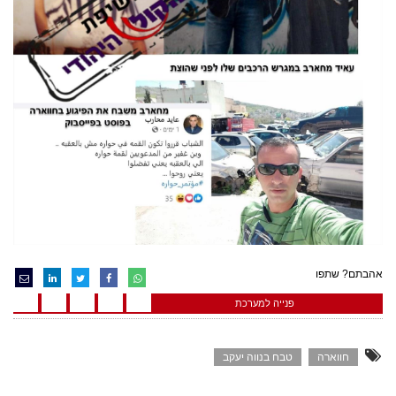
אהבתם? שתפו
פנייה למערכת
חווארה
טבח בנווה יעקב