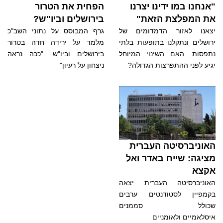
"אנחנו במו ידינו יצרנו
הפחית את הטרור
את המפלצת הזאת"
בירושלים וביו"ש?
יצאנו לאזור הדמדומים של
גרף המבוסס על נתוני השב"כ
ירושלים ונתקלנו בתופעות בלתי
מלמד על ירידה חדה בטרור
נתפסות. האם השינוי המיוחל
בירושלים וביו"ש. "ככה נראה
יגיע לפני ההתפרצות הגדולה?
ניצחון על רעיון"
האוניברסיטה העברית
מציגה: שייח באדר ואל
אקצא
האוניברסיטה העברית יצאה
בקמפיין לסטודנטים ערבים
שכולל סממנים
איסלאמיים ולאומניים