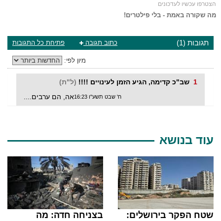
הצטרפו עכשיו לעדכונים
מה שקורה באמת - בלי פילטרים!
תגובות (1)
כתוב תגובה
פתיחת כל התגובות
מיון לפי:
1
שב"כ קדימה, הגיע הזמן לעינויים !!!!
(ל"ת)
אה, הם ערבים....
ח' שבט תשע"ו 16:23
עוד בנושא
שטח הפקר בירושלים:
בצניחה חדה: מה