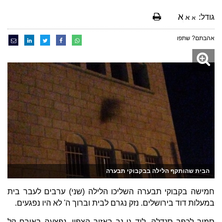
א
גודל:
א
א
אהבתם? שתפו
הבית שהותקף הלילה בבקבוקי תבערה
חמישה בקבוקי תבערה השליכו הלילה (שני) ערבים לעבר בית
במעלות דוד בירושלים. נזק נגרם לבית וברוך ה' לא היו נפגעים.
סמוך לכפר סנדלה, ליד גן נר באזור הצפון, נפצעה באורח קל