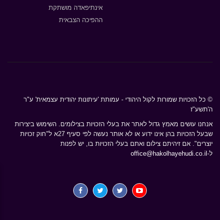
אינתיפאדה מושתקת
ההפיכה הצבאית
© כל הזכויות שמורות לקול היהודי - עמותת 'עיתונות יהודית עצמאית' ע"ר
ה'תשע"ז
אנחנו עושים מאמץ גדול לאתר את בעלי הזכויות בצילומים. השימוש ביצירות
שבעל הזכויות בהן אינו ידוע או לא אותר נעשה לפי סעיף 27א ל"חוק זכויות
יוצרים". אם זיהיתם צילום ואתם בעלי הזכויות בו, יש לפנות
ל-
office@hakolhayehudi.co.il