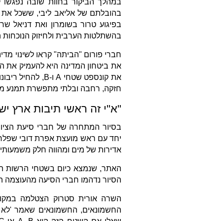
במהלך הביקור בחוות שובה נפגשו קר
בהובלתם של אליאב ליבי, ששכל את בנ
בפיגוע טרור בשומרון ואת דניאל שרמ
בהשתלטות הערבית ולחיזוק הנוכחות הי
חברי פורום "הביתה" קראו לשינוי מדי
את קונספט שטחי A
חזקה, רחבה ובלתי מתפשרת תמנע מהאו
"א"י זה ראשי תיבות ארץ יש
בסיור המתחרה של חברי סיעת הציונ
יחד עם ראש מועצת אפרת דובי שפלר, ו
אדירות של מים ומהווה חלק משמעותי מ
האתר, שנמצא כיום בשטחי הרשות הפ
הסיור נדהמו חברי הסיעה מהעוצמה הה
השרה אורית סטרוק הצטלמה במקום
החשמונאים, החשמונאים שאמר 'לא אר