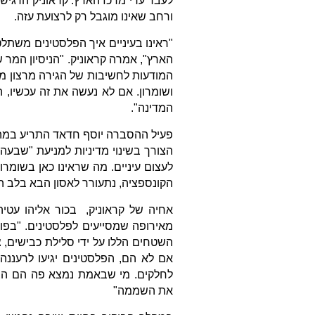
לעבר ערי מרכז הארץ. קראוניק הדגיש
ורחב שאינו מוגבל רק לרצועת עזה.
"ראינו בעיניים איך הפלסטינים משתלט
הארץ", אמרה קראוניק. "הניסיון המר 
המודעות לחשיבות של הגירה מרצון מע
ושומרון. אם לא נעשה את זה עכשיו, 
המדינה".
פעיל ההסברה יוסף חדאד התריע במהל
הצורך בשינוי מדיניות למניעת "שבעה
לעצום עיניים. מה שראינו כאן בשומר
הקונספציה, נתעורר לאסון הבא בלב ה
אחיה של קראוניק, בכור אליהו עטיה
מאירופה שמסייעים לפלסטינים. "בפוע
השטחים הללו על ידי סלילת כבישים, 
אם לא הם, הפלסטינים יגיעו לרעננה
לחלקים. מי שבאמת נמצא פה הם הצ
את השממה"