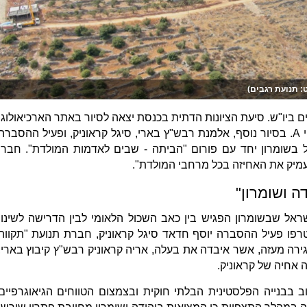
: תנועת רגבים)
נים ביו"ש. סיעת הציונות הדתית בכנסת יצאה לסיור באתר הארכיאולוגי
בריכות שלמה הסמוך לאפרת, בשטחי A. בסיור נוסף, אלמנת רבש"ץ בארי, סיגל קראוניק, ופעיל ההסברה
 בשומרון יחד עם פורום "הביתה - שבים לאדמות המולדת". חברי
ה ושומרון"
ראל שבשומרון הפגיש בין כאב השכול הלאומי לבין הדרישה לשינוי
פו פעיל ההסברה יוסף חדאד סיגל קראוניק, חברת תנועת "תקווה
רה מעזה, אשר איבדה את בעלה, אריה קראוניק רבש"ץ קיבוץ בארי,
בבנייה הפלסטינית הבלתי חוקית ובצמצום הטווחים הגיאוגרפיים