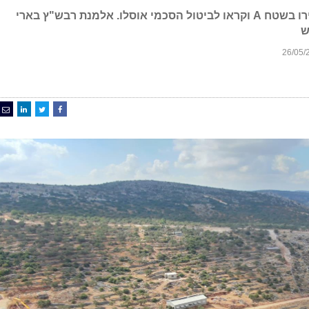
חברי הכנסת של הציונות הדתית סיירו בשטח A וקראו לביטול הסכמי אוסלו. אלמנת רבש"ץ בארי
ש