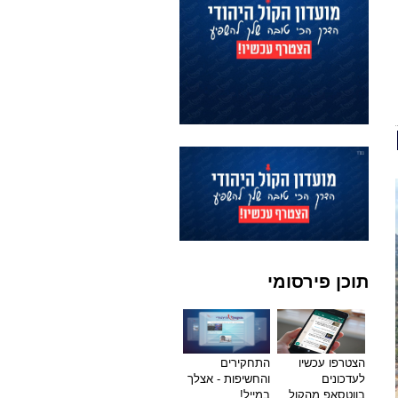
תוכן פירסומי
הצטרפו עכשיו
התחקירים
לעדכונים
והחשיפות - אצלך
בווטסאפ מהקול
במייל!