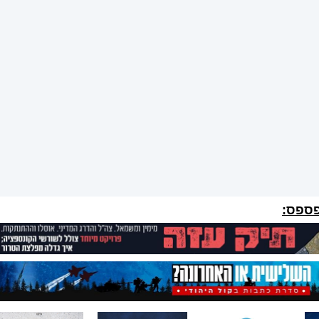
פספס: