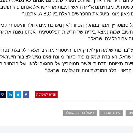
שאלו אם השטח הזה הוא A, B או C, הם ידעו שזה ארץ ישראל, הארץ שלנו, גם אנחנו לא נשאל. אמנם
קברניטי אוסלו החליטו על השטח הזה כשטח A, מבחינתנו א"י זה ראשי תיבות ארץ ישראל, אנחנו פה, תושבי
מזמן ביטל את ההפרשים האלה בין A,B,C. ארצנו."
ל סמוטריץ, אמר במהלך הסיור: “אין מערכת מים גדולה והיסטורית כזו
 חשוב שכזה נמצא בידיה של הרשות הפלסטינית. אנחנו נשנה את זה
ח עבור כל עם ישראל.”
 “בריכות שלמה הן לא רק אתר היסטורי מרהיב, אלא חלק בלתי נפרד
ישראל. העובדה שמקום כזה סגור, מוזנח ואינו נגיש לציבור הישראלי
סיעת הציונות הדתית ולשר סמוטריץ על ההגעה לכאן ועל המחויבות
ראוי - בלב המורשת והחיים של עם ישראל.”
פנייה למערכת
ית
עידוד הגירה
ביטול הסכמי אוסלו