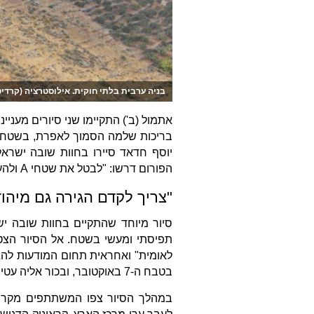
בניה ערבית בלתי חוקית. אילוסטרציה (קרדיט
אתמול (ב') התקיימו שני סיורים מעניי
יוסף חדאד סיירו בחוות שובה ישראל
הפורום דרשו: "לבטל את שטחי A ולהעמיק את האחיזה בכל מרחבי המולדת".
"צריך לקדם הגירה גם מיהוד
סיור מיוחד שהתקיים בחוות שובה יש
תפיסתי ומעשי בשטח. אל הסיור הצטר
לאומית" ואחראית תחום המודעות להגי
בטבח ה-7 באוקטובר, ובכור אליה עטיה אחיה של קראוניק.
במהלך הסיור צפו המשתתפים מקרוב 