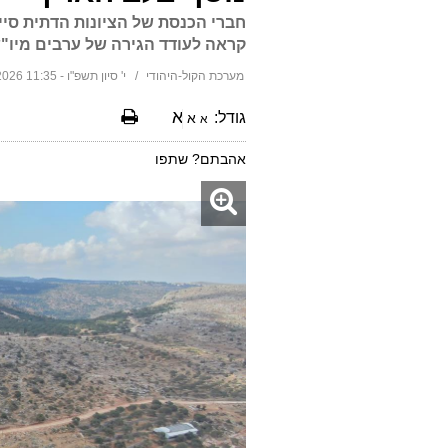
קראה לעודד הגירה של ערבים מיו"
מערכת הקול-היהודי
י' סיון תשפ"ו - 11:35 26/05/2026
א
גודל:
א
א
אהבתם? שתפו