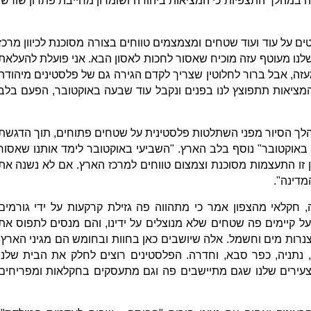
ה במהלך התצפיות כי המציאות ביהודה ושומרון מחייבת פתרון שורשי
ים על עוד ועוד שטחים ומצמצמים טווחים בצורה מסוכנת לכיוון מרכז
שלנו מעוטף עזה מוכיח שאסור לחכות לאסון הבא. אני פועלת להעלאת
זה, אבל ברור לחלוטין שצריך לקדם הגירה גם של פלסטינים מיהודה
המציאות תתפוצץ לנו בפנים ונקבל עוד שבעה באוקטובר, הפעם בלב
ך הסיור מפני השתלטות פלסטינית על שטחים פתוחים, תוך הדגשת
 באוקטובר" נוסף בלב הארץ. "השביעי באוקטובר לימד אותנו שאסור
ון זו התעצמות מסוכנת וצמצום טווחים למרכז הארץ. אם לא נשנה את
מדינה".
, חקלאי מהצפון אמר כי מתהווה פה גזילת קרקעות על ידי גורמים
ל קיימים פה שטחים שלא מנוצלים על ידינו, והם מנסים לתפוס את
צנרות מים וחשמל. אלה שיושבים כאן בחוות ובחומש הם מגיני הארץ.
, נתניה, כפר סבא, וחדרה. הפלסטינים רוצים לחלק את הבית שלנו
עירים שלנו שגם מתיישבים פה וגם מתעסקים בחקלאות ומפריחים