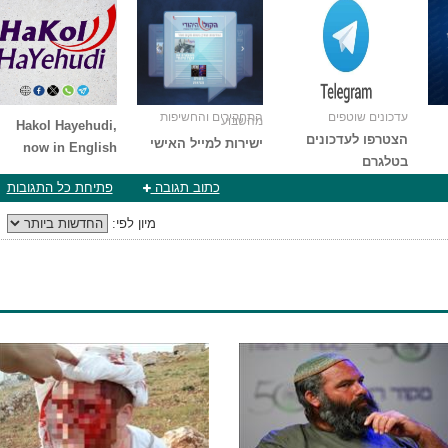
עדכונים שוטפים
התחקירים והחשיפות
מהשבוע
Hakol Hayehudi,
הצטרפו לעדכונים
ישירות למייל האישי
now in English
בטלגרם
כתוב תגובה
פתיחת כל התגובות
מיון לפי: