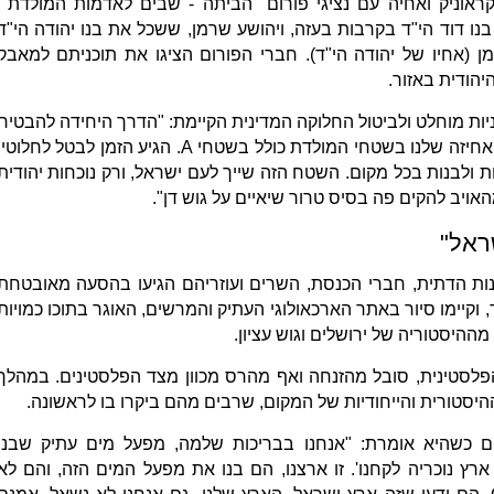
אוניק ואחיה עם נציגי פורום "הביתה - שבים לאדמות המולדת",
ו דוד הי"ד בקרבות בעזה, ויהושע שרמן, ששכל את בנו יהודה הי"ד
ן (אחיו של יהודה הי"ד). חברי הפורום הציגו את תוכניתם למאבק
הודית באזור.
ניות מוחלט ולביטול החלוקה המדינית הקיימת: "הדרך היחידה להבטיח
את ביטחון המדינה היא להעמיק את האחיזה שלנו בשטחי המולדת כולל בשטחי A. הגיע הזמן לבטל לחלוטי
 ו-B, להחיל ריבונות ולבנות בכל מקום. השטח הזה שייך לעם ישראל, ורק נוכחות יהודית
יב להקים פה בסיס טרור שיאיים על גוש דן".
ראל"
ות הדתית, חברי הכנסת, השרים ועוזריהם הגיעו בהסעה מאובטחת
קיימו סיור באתר הארכאולוגי העתיק והמרשים, האוגר בתוכו כמויות
ההיסטוריה של ירושלים וגוש עציון.
לסטינית, סובל מהזנחה ואף מהרס מכוון מצד הפלסטינים. במהלך
יסטורית והייחודיות של המקום, שרבים מהם ביקרו בו לראשונה.
 כשהיא אומרת: "אנחנו בבריכות שלמה, מפעל מים עתיק שבנו
ץ נוכריה לקחנו'. זו ארצנו, הם בנו את מפעל המים הזה, והם לא