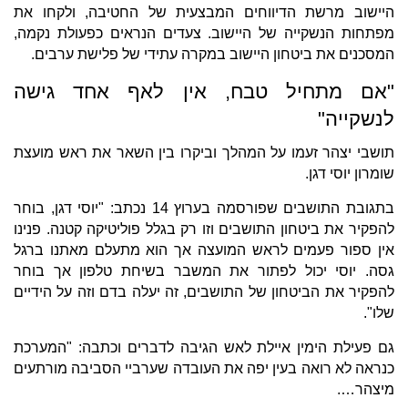
היישוב מרשת הדיווחים המבצעית של החטיבה, ולקחו את
מפתחות הנשקייה של היישוב. צעדים הנראים כפעולת נקמה,
המסכנים את ביטחון היישוב במקרה עתידי של פלישת ערבים.
"אם מתחיל טבח, אין לאף אחד גישה
לנשקייה"
תושבי יצהר זעמו על המהלך וביקרו בין השאר את ראש מועצת
שומרון יוסי דגן.
בתגובת התושבים שפורסמה בערוץ 14 נכתב: "יוסי דגן, בוחר
להפקיר את ביטחון התושבים וזו רק בגלל פוליטיקה קטנה. פנינו
אין ספור פעמים לראש המועצה אך הוא מתעלם מאתנו ברגל
גסה. יוסי יכול לפתור את המשבר בשיחת טלפון אך בוחר
להפקיר את הביטחון של התושבים, זה יעלה בדם וזה על הידיים
שלו".
גם פעילת הימין איילת לאש הגיבה לדברים וכתבה: "המערכת
כנראה לא רואה בעין יפה את העובדה שערביי הסביבה מורתעים
מיצהר….