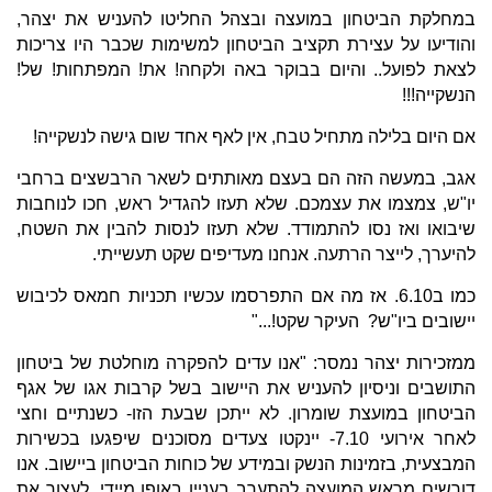
במחלקת הביטחון במועצה ובצהל החליטו להעניש את יצהר,
והודיעו על עצירת תקציב הביטחון למשימות שכבר היו צריכות
לצאת לפועל.. והיום בבוקר באה ולקחה! את! המפתחות! של!
הנשקייה!!!
אם היום בלילה מתחיל טבח, אין לאף אחד שום גישה לנשקייה!
אגב, במעשה הזה הם בעצם מאותתים לשאר הרבשצים ברחבי
יו"ש, צמצמו את עצמכם. שלא תעזו להגדיל ראש, חכו לנוחבות
שיבואו ואז נסו להתמודד. שלא תעזו לנסות להבין את השטח,
להיערך, לייצר הרתעה. אנחנו מעדיפים שקט תעשייתי.
כמו ב6.10. אז מה אם התפרסמו עכשיו תכניות חמאס לכיבוש
יישובים ביו"ש? העיקר שקט!..."
ממזכירות יצהר נמסר: "אנו עדים להפקרה מוחלטת של ביטחון
התושבים וניסיון להעניש את היישוב בשל קרבות אגו של אגף
הביטחון במועצת שומרון. לא ייתכן שבעת הזו- כשנתיים וחצי
לאחר אירועי 7.10- יינקטו צעדים מסוכנים שיפגעו בכשירות
המבצעית, בזמינות הנשק ובמידע של כוחות הביטחון ביישוב. אנו
דורשים מראש המועצה להתערב בעניין באופן מיידי, לעצור את