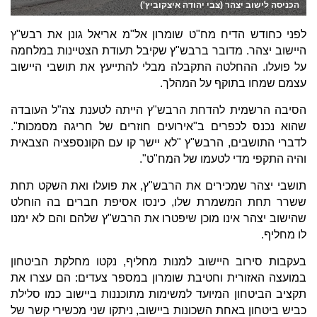
הכניסה לישוב יצהר (צבי יהודה איצקוביץ')
לפני כחודש הדיח מח"ט שומרון אל"מ אריאל גונן את רבש"ץ
היישוב יצהר. מדובר ברבש"ץ שקיבל תעודת הצטיינות במלחמה
על פועלו. ההחלטה התקבלה מבלי להתייעץ את תושבי היישוב
עצמם שמחו בתוקף על המהלך.
הסיבה הרשמית להדחת הרבש"ץ הייתה לטענת צה"ל העובדה
שהוא נכנס לכפרים ב"אירועים חוזרים של חריגה מסמכות".
לדברי התושבים, הרבש"ץ "לא יישר קו עם הקונספציה הצבאית
והיה התקפי מדי לטעמו של המח"ט".
תושבי יצהר שמכירים את הרבש"ץ, את פועלו ואת השקט תחת
ששרר תחת המשמרת שלו, כינסו אסיפת חברים בה הוחלט
שהישוב יצהר אינו מוכן שיפטרו את הרבש"ץ שלהם והם לא ימנו
לו מחליף.
בעקבות סירוב היישוב למנות מחליף, נקטו מחלקת הביטחון
במועצה האזורית וחטיבת שומרון במספר צעדים: הם עצרו את
תקציב הביטחון המיועד למשימות מתוכננות ביישוב כמו סלילת
כביש ביטחון באחת השכונות ביישוב, ניתקו שני מכשירי קשר של