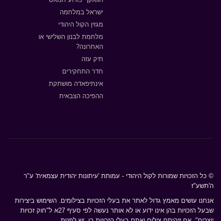
ישראל במלחמה
מגזין הקול היהודי
מלחמת לבנון השלישי או
האחרונה?
תיק עזה
חדר התחקירים
אינתיפאדה מושתקת
ההפיכה הצבאית
© כל הזכויות שמורות לקול היהודי - עמותת 'עיתונות יהודית עצמאית' ע"ר
ה'תשע"ז
אנחנו עושים מאמץ גדול לאתר את בעלי הזכויות בצילומים. השימוש ביצירות
שבעל הזכויות בהן אינו ידוע או לא אותר נעשה לפי סעיף 27א ל"חוק זכויות
יוצרים". אם זיהיתם צילום ואתם בעלי הזכויות בו, יש לפנות