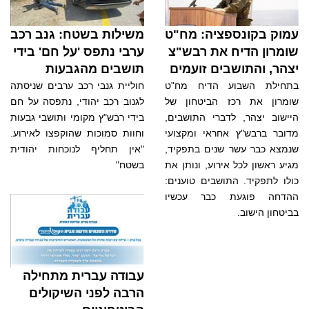
עמוק בקונספציה: מח"ט
משילות בשטח: גנב רכב
שומרון הדיח את רבש"צ
ערבי נתפס 'על חם' בידי
יצהר, והתושבים זועמים
תושבים מהגבעות
בתחילת השבוע הדיח מח"ט
חוליית גנבי רכב ערבים שניסתה
שומרון את רכז הביטחון של
לגנוב רכב יהודי, נתפסה על חם
היישוב יצהר, לדברי התושבים,
בידי רבש"ץ מקומי ותושבי גבעות
מדובר ברבש"ץ אחראי ומקצועי
וחוות סמוכות שהוקפצו לאירוע.
שנמצא כבר עשר שנים בתפקיד,
"אין תחליף לנוכחות יהודית
מגיע ראשון לכל אירוע, ונותן את
בשטח"
כולו לתפקיד. התושבים טוענים:
ההדחה פוגעת כבר עכשיו
בביטחון הישוב.
עבודה עברית מתחילה
הרבה לפני השיקולים