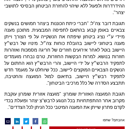
ההידרדרות ולפעול ללא שיהוי להחזרת הביטחון הבסיסי לתושבי
יצהר".
תגובת דובר צה"ל: "חברי כיתת הכוננות ביצהר חמושים בנשקים
צבאיים באופן קבוע בהתאם לתפיסה המבצעית. מתוכנן מענה
מיידי ע״י נציג ביטחון שיפתח את הנשקייה על פי הצורך וייתן
מענה ביטחוני ליישוב בהובלת כוחות צה״ל. מינויו של רבש״ץ
היישוב בוטל לאחר אירועים חוזרים של חריגה מסמכות ואזהרות
חוזרות בנושא. למרות הבקשות החוזרות, טרם נבחרו מועמדים
לתפקיד הרבש״ץ על ידי היישוב, והרי הרבש״ץ הוא החתום על
הנשקים הצבאיים המוקצים ליישוב. ככל שיוחלט על מועמד חדש
לתפקיד רבש״ץ היישוב, בתיאום למול המועצה והחטיבה,
תתבצע הסדרה של כלל מרכיבי הביטחון".
תגובת המועצה האזורית שומרון: "מועצה אזורית שומרון עוקבת
מקרוב אחר ההתפתחויות בכל הנוגע לרבש"צ יצהר ופועלת בכדי
לקדם פתרון שייתן את המענה המיטבי ככל הניתן לכל הצדדים".
אהבתם? שתפו