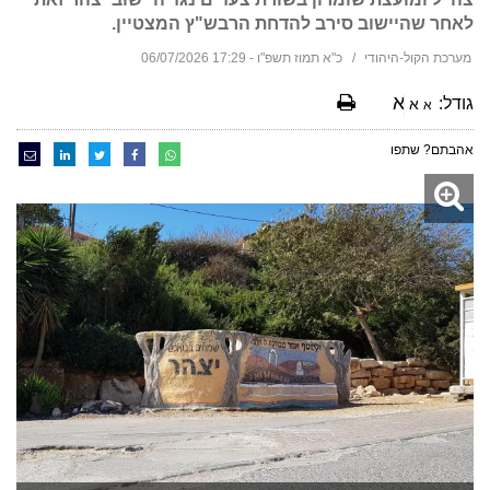
לאחר שהיישוב סירב להדחת הרבש"ץ המצטיין.
מערכת הקול-היהודי
כ"א תמוז תשפ"ו - 17:29 06/07/2026
א
גודל:
א
א
אהבתם? שתפו