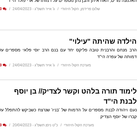
האלמנה מרים, האח איתן והבן נתן מספרים על דמותו של ארי פולד הי"ד
שלום פרידמן, הקול היהודי
ג' אייר תשפ"ג - 24/04/2023
0
הילדה שהיתה "עילוי"
הרב מנחם והרבנית טובה פליקס יחד עם בנם הרב יוסי פלאי מספרים על
דמותה של עפרה הי"ד
מערכת הקול-היהודי
ג' אייר תשפ"ג - 24/04/2023
0
לימוד תורה בלהט וקשר לצדיק// בן יוסף
לבנת הי"ד
נעם ויהודה לבנת מספרים על הדמות של 'בניו' שנרצח כשביקש להתפלל על
קברו של יוסף הצדיק
מערכת הקול-היהודי
כ"ט ניסן תשפ"ג - 20/04/2023
0