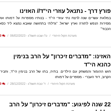
פורץ דרך - נתנאל עוזרי הי"ד// האזינו
במלאת עשרים שנה לרצח נתי עוזרי הי"ד - בנותיו מספרות על דמותו ועל
מסירות הנפש לתורה וארץ ישראל. "גדלתי בתחושה שאבא נמצא ליד כסא
הכבוד"
מערכת הקול-היהודי
ט"ו שבט תשפ"ג - 06/02/2023
0
האזינו: "מדברים זיכרון" על הרב בנימין
כהנא הי"ד
חוש ההומור והמשחק עם הילדים. בתיה, בתו של הרב בנימין הי"ד, וחבירו
הקרוב, דוד העברי - מספרים על דמותו
מערכת הקול-היהודי
ד' טבת תשפ"ג - 28/12/2022
0
22 שנה לפיגוע: "מדברים זיכרון" על הרב