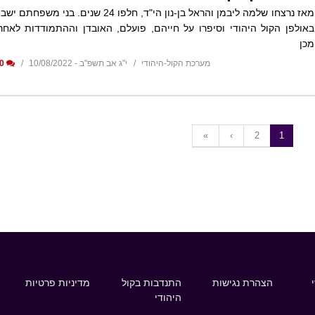
מאז נרצחו שלמה ליבמן והראל בן-נון הי"ד, חלפו 24 שנים. בני משפחתם ישב
באולפן הקול היהודי וסיפרו על חייהם, פועלם, האובדן וההתמודדות לאחר
מכן
מערכת הקול-היהודי
י"ג אב תשפ"ב - 10/08/2022
0
«
‹
2
1
הצהרת נגישות
התנדבות בקול
מדיניות פרטיות
היהודי