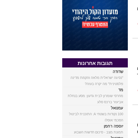
תגובות אחרונות
שדודה
"נסיגה ישראלית מלאה והקמת מדינה
פלסטינית" מה יקרה בעזה?
מד
מחרסי שומרון לבית גדעון: מסע בנחלת
אביעזר ברכס סלע
עמנואל
100 נקודות בשטחי A: התוכנית לביטול
הסכמי אוסלו
יוספה רחמן
תמונת מצב - סיכום חדשות השבוע