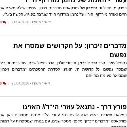
עשו" - האמת של נחמן מורדוף הי"ד
בפרק מיוחד ליום הזיכרון של פודקאסט מדברים זיכרון, עמיחי שילה מארח את
חיים ואורה מורדוף, הוריו של נחמן מורדוף הי"ד שנרצח בפיגוע הקשה בעלי.
ד' אייר תשפ"ו - 21/04/2026
0
מדברים זיכרון: על הקדושים שמסרו את
נפשם
נתנאל עוזרי, הרב הלל ליברמן, עידודי זולדן, הרב רזיאל שבח ועוד רבים וטובים
שמסרו נפשם על קדושת ה'. האזינו לסדרת ההסכתים "מדברים זיכרון"
שמביאה טעימה מחייהם
ג' אייר תשפ"ו - 20/04/2026
0
פורץ דרך - נתנאל עוזרי הי"ד// האזינו
במלאת עשרים ושלש שנה לרצח נתי עוזרי הי"ד אנחנו מחזירים כאן את
פודקאסט "מדברים זיכרון" מלפני מספר שנים, עם בנותיו שמספרות על דמותו