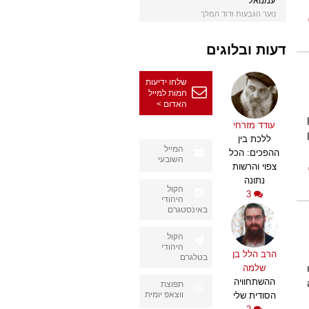
עמנואל
נוער הגבעות ודוד המלך
דעות ובלוגים
שלחו ידיעות
חמות למייל
האדום >
עודד מזרחי
ללכת בין
המייל
ההפכים: הכל
השובעי
צפוי והרשות
נתונה
הקול
3
היהודי
באינסטגרם
הקול
היהודי
הרב הלל בן
בטלגרם
שלמה
ההשתחוויה
תפוצת
ווצאפ יומית
הסודית שלי