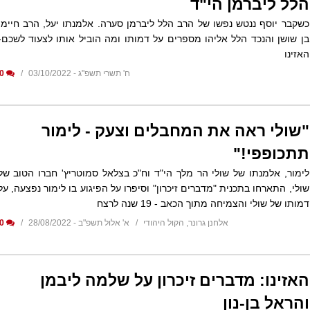
הלל ליברמן הי"ד
כשקבר יוסף ננטש נפשו של הרב הלל ליברמן סערה. אלמנתו יעל, הרב חיימי
בן שושן והנכד הלל אליהו מספרים על דמותו ומה הוביל אותו לצעוד לשכם-
האזינו
ח' תשרי תשפ"ג - 03/10/2022
0
"שולי ראה את המחבלים וצעק - לימור
תתכופפי!"
לימור, אלמנתו של שולי הר מלך הי"ד וח"כ בצלאל סמוטריץ' חברו הטוב של
שולי, התארחו בתכנית "מדברים זיכרון" וסיפרו על הפיגוע בו לימור נפצעה, על
דמותו של שולי והצמיחה מתוך הכאב - 19 שנה לרצח
אלחנן גרונר, הקול היהודי
א' אלול תשפ"ב - 28/08/2022
0
האזינו: מדברים זיכרון על שלמה ליבמן
והראל בן-נון