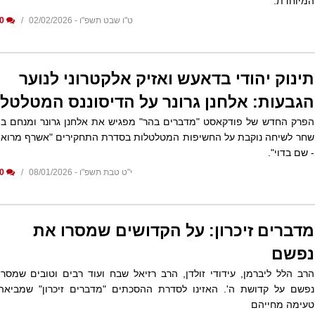
המיוחדת.
ט"ו שבט תשפ"ו - 02/02/2026
0
תינוק יהודי בדאעש ואזיק אלקטרוני לנוער
הגבעות: אלחנן גרונר על הדיסוננס המטלטל
הפרק החדש של פודקאסט "מדברים בהר" מפגיש את אלחנן גרונר ומנחם בן
שחר לשיחה נוקבת על החשיפות המטלטלות בסדרת התחקירים "אשרף מרואן
- שם בדוי".
י"ט טבת תשפ"ו - 08/01/2026
0
מדברים זיכרון: על הקדושים שמסרו את
נפשם
הרב הלל ליברמן, עידודי זולדן, הרב רזיאל שבח ועוד רבים וטובים שמסרו
נפשם על קדושת ה'. האזינו לסדרת ההסכתים "מדברים זיכרון" שמביאה
טעימה מחייהם