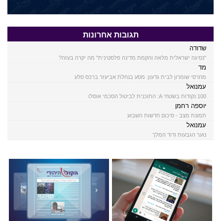
תגובות אחרונות
שדודה
"נסיגה ישראלית מלאה והקמת מדינה פלסטינית" מה יקרה בעזה?
מד
מחרסי שומרון לבית גדעון: מסע בנחלת אביעזר ברכס סלע
עמנואל
100 נקודות בשטחי A: התוכנית לביטול הסכמי אוסלו
יוספה רחמן
תמונת מצב - סיכום חדשות השבוע
עמנואל
נוער הגבעות ודוד המלך