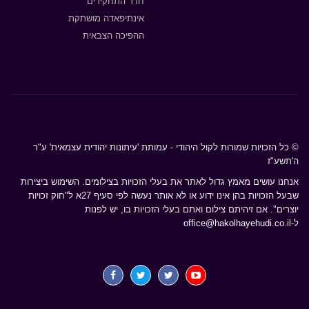
חדר התחקירים
אינתיפאדה מושתקת
ההפיכה הצבאית
© כל הזכויות שמורות לקול היהודי - עמותת 'עיתונות יהודית עצמאית' ע"ר
ה'תשע"ז
אנחנו עושים מאמץ גדול לאתר את בעלי הזכויות בצילומים. השימוש ביצירות
שבעל הזכויות בהן אינו ידוע או לא אותר נעשה לפי סעיף 27א ל"חוק זכויות
יוצרים". אם זיהיתם צילום ואתם בעלי הזכויות בו, יש לפנות
ל-
office@hakolhayehudi.co.il