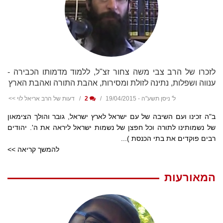
לזכרו של הרב צבי משה צחור זצ"ל, ללמוד מדמותו הכבירה -
ענווה ושפלות, נתינה לזולת ומסירות, אהבת התורה ואהבת הארץ
ל' ניסן תשע"ה - 19/04/2015
2
דעות של הרב אריאל לוי >>
ב"ה זכינו ועם השיבה של עם ישראל לארץ ישראל, גובר והולך הצימאון
של נשמותינו לתורה וכל חפצן של נשמות ישראל ליראה את ה'. יהודים
רבים פוקדים את בתי הכנסת )...
להמשך קריאה >>
המאורעות