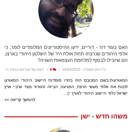
האם בעוד דור - דוריים, ידעו ההיסטוריונים המלומדים לומר, כי
אלפי היהודים שנרצחו תחת אזלת היד של השלטון היהודי בארצו,
הם שיובילו לבסוף למלחמת העצמאות השניה?
כ"ז ניסן תשע"ה - 16/04/2015
9
דעות של אברהם בנימין >>
המאורעות.בשם המכובס הזה בחרו מוסדות היישוב היהודי המאורגן
לכנות את אלפי מעשי הרצח, הפגיעה, הביזה והטרור מצד ערביי ארץ
ישראל כלפי היישוב היהודי לאורך י)...
להמשך קריאה >>
משהו חדש - ישן