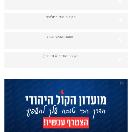
הקול היהודי בטלגרם
תפוצת ווצאפ יומית
הקול היהודי ב-X (טוויטר)