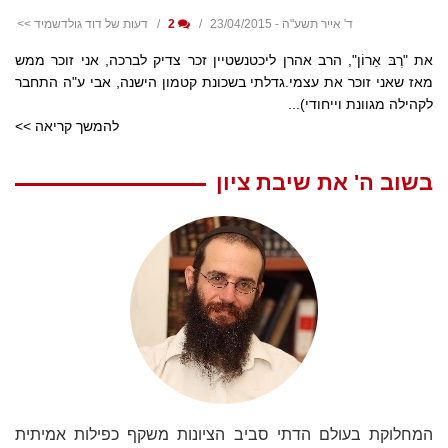
ד' אייר תשע"ה - 23/04/2015
2
דעות של דוד גולדשמיד >>
את "רֶבּ אַרוֹן", הרב אהרן ליכטנשטיין זכר צדיק לברכה, אני זוכר ממש
מאז שאני זוכר את עצמי.גדלתי בשכונת קטמון הישנה, אבי ע"ה התחבר
לקהילה מגוונת וייחודי)...
להמשך קריאה >>
בשוב ה' את שיבת ציון
המחלוקת בעולם הדתי סביב הציונות משקף כפילות אמיתית