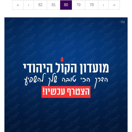
«
‹
82
81
80
79
78
›
»