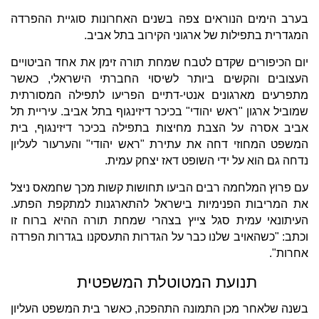
בערב הימים הנוראים צפה בשנים האחרונות סוגיית ההפרדה
המגדרית בתפילות של ארגוני הקירוב בתל אביב.
יום הכיפורים שקדם לטבח שמחת תורה זימן את אחד הביטויים
העצובים והקשים ביותר לשיסוי החברתי הישראלי, כאשר
מתפרעים מארגונים אנטי-דתיים הפריעו לתפילה המסורתית
שמוביל ארגון "ראש יהודי" בכיכר דיזינגוף בתל אביב. עיריית תל
אביב אסרה על הצבת מחיצות בתפילה בכיכר דיזינגוף, בית
המשפט המחוזי דחה את עתירת "ראש יהודי" והערעור לעליון
נדחה גם הוא על ידי השופט דאז יצחק עמית.
עם פרוץ המלחמה רבים הביעו תחושות קשות מכך שחמאס ניצל
את המריבות הפנימיות בישראל להתארגנות למתקפת הפתע.
העיתונאי עמית סגל צייץ בצהרי שמחת תורה ההיא ברוח זו
וכתב: "כשהאויב שלנו כבר על הגדרות התעסקנו בגדרות הפרדה
אחרות".
תנועת המטוטלת המשפטית
בשנה שלאחר מכן התמונה התהפכה, כאשר בית המשפט העליון