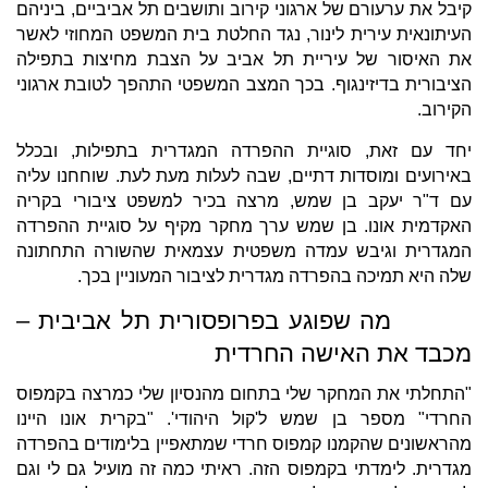
קיבל את ערעורם של ארגוני קירוב ותושבים תל אביביים, ביניהם
העיתונאית עירית לינור, נגד החלטת בית המשפט המחוזי לאשר
את האיסור של עיריית תל אביב על הצבת מחיצות בתפילה
הציבורית בדיזינגוף. בכך המצב המשפטי התהפך לטובת ארגוני
הקירוב.
יחד עם זאת, סוגיית ההפרדה המגדרית בתפילות, ובכלל
באירועים ומוסדות דתיים, שבה לעלות מעת לעת. שוחחנו עליה
עם ד"ר יעקב בן שמש, מרצה בכיר למשפט ציבורי בקריה
האקדמית אונו. בן שמש ערך מחקר מקיף על סוגיית ההפרדה
המגדרית וגיבש עמדה משפטית עצמאית שהשורה התחתונה
שלה היא תמיכה בהפרדה מגדרית לציבור המעוניין בכך.
מה שפוגע בפרופסורית תל אביבית –
מכבד את האישה החרדית
"התחלתי את המחקר שלי בתחום מהנסיון שלי כמרצה בקמפוס
החרדי" מספר בן שמש ל'קול היהודי'. "בקרית אונו היינו
מהראשונים שהקמנו קמפוס חרדי שמתאפיין בלימודים בהפרדה
מגדרית. לימדתי בקמפוס הזה. ראיתי כמה זה מועיל גם לי וגם