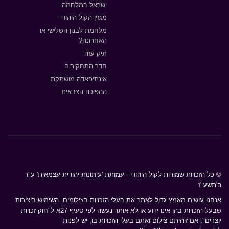
ישראל במלחמה
מגזין הקול היהודי
מלחמת לבנון השלישי או
האחרונה?
תיק עזה
חדר התחקירים
אינתיפאדה מושתקת
ההפיכה הצבאית
© כל הזכויות שמורות לקול היהודי - עמותת 'עיתונות יהודית עצמאית' ע"ר
ה'תשע"ז
אנחנו עושים מאמץ גדול לאתר את בעלי הזכויות בצילומים. השימוש ביצירות
שבעל הזכויות בהן אינו ידוע או לא אותר נעשה לפי סעיף 27א ל"חוק זכויות
יוצרים". אם זיהיתם צילום ואתם בעלי הזכויות בו, יש לפנות