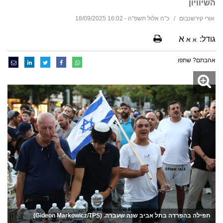
השיוויון
אורי קירשנבום
כ"ה אלול תשפ"ה - 16:02 18/09/2025
א
גודל:
א
א
אהבתם? שתפו
תפילה בהפרדה בתל אביב שנה שעברה. (Gideon Markowicz/TPS)