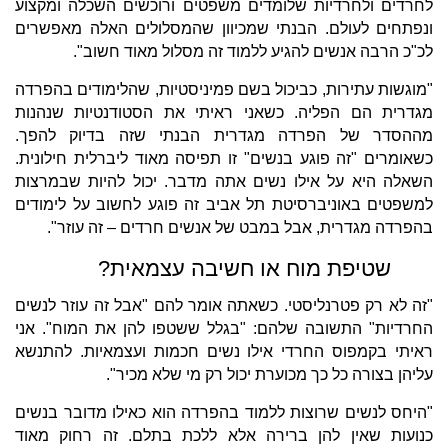
לחרדים ולחרדיות שלומדים משפטים ורוכשים השכלה ומקצוע
ונפתחים לעולם. הבנתי שמכיוון שהמסלולים האלה מאפשרים
לכ"כ הרבה אנשים להגיע ללמוד זה מסלול מאוד חשוב".
"מוגשות עתירות, כביכול בשם פמיניסטיות, שהלימודים בהפרדה
מגדרית הם הפליה. כשאני ראיתי את הסטודנטיות שנהנות
מההסדר של הפרדה מגדרית הבנתי שזה בדיוק להפך.
כשאומרים "זה פוגע בנשים" זו תפיסה מאוד ליברלית חילונית.
השאלה היא על אילו נשים אתה מדבר. יכול להיות שבמרצות
למשפטים באוניברסיטת תל אביב זה פוגע לחשוב על לימודים
בהפרדה מגדרית, אבל במבט של אנשים חרדים – זה עוזר".
שטיפת מוח או חשיבה עצמאית?
"זה לא רק פטרנליסטי. כשאתה אומר להם "אבל זה עוזר לנשים
החרדיות" התשובה שלהם: "בגלל ששטפו להן את המוח". אני
ראיתי בקמפוס החרדי אילו נשים חכמות ועצמאיות. להתנשא
עליהן בצורה כל כך מכוערת יכול רק מי שלא מכיר".
"היחס לנשים שרוצות ללמוד בהפרדה הוא כאילו מדובר בנשים
כנועות שאין להן ברירה אלא ללכת בתלם. זה רחוק מאוד