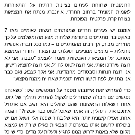
הרומנטית שרווחת לעיתים בציונות הדתית על "התעוררות
לאומית המונית" ברחוב החרדי, אייזנברג מנתח את המציאות
בצורה קרה, פרקטית ומפוכחת.
אומנם יש צעירים חרדים שמפתחים רגשות לאומיים מאז 7
באוקטובר, מתגייסים בתודעת שליחות מפעימה ומשלמים על כך
מחירים מבית, אך רבים מהמתגייסים – כמו בכל חברה אנושית
נורמלית – מונעים ממניעים תועלתניים. הצעיר החרדי הממוצע
מסתכל על המציאות העכשווית ואומר לעצמו: "סבבה, אני לא
רוצה שירדפו אותי, אני רוצה לטוס לחו"ל, אני רוצה להוציא רישיון,
אני רוצה הנחות וסבסודים מהמדינה. אני אלך לצבא, ואם כבר
אני מתגייס, לפחות שזו תהיה תוכנית שארוויח ממנה מקצוע".
כדי להמחיש זאת אייזנברג מספר על המפגשים שלו: "כשאנחנו
נפגשים עם חבר'ה שמתחילים לשקול להתחיל תהליך של גיוס,
אחת השאלות הראשונות שהם שואלים היא: רגע, אם אתחיל
איתכם את התהליך, זה אומר שאוכל לטוס כבר עכשיו?". דוגמה
אחת, אפילו קיצונית יותר, היא של בחור שפנה אליו ושאל אם יש
ביכולתו לרשום אותו במערכות הצבאיות כאילו שירת או למצוא
מקום שלא באמת ידרוש ממנו להגיע ולעלות על מדים, כדי שיוכל