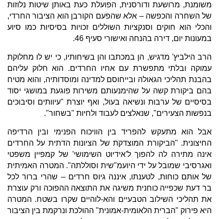
משומנת, מרושעת ודורסנית, הפועלת כעת באותן שיטות נלוזות
של השחרה והכפשה – אלא שהפעם הקורבן הוא הציבור החרדי,
והכלי הוא חוקים וסנקציות השוללים זכויות בסיסיות כמו סיוע
במעונות יום, דירה בהנחה ואישורי סעיף 46.
הרב הילביץ' מדגיש, הן במכתבו והן בשיחותיו, כי יש לו מחלוקת
עמוקה ובלתי מתפשרת עם אחיו החרדים. הוא חלוק עליהם
בהבנת תהליכי הגאולה ובייחוסם למדינה ומוסדותיה, והוא מטיח
בהם ביקורת קשה על שהימנעותם משירות פוגעת במושגי יסוד
בסיסיים של ערבות ונשיאה בעול, ואף יוצרת "עיוותים וסיבוכים
בנפשות הצעירים", שנאלצים לעבוד ולחיות "בשחור".
אבל הוא מתעקש להפריד בין הוויכוח הפנימי ובין הרדיפה
החיצונית. "הביקורת המוצדקת של הציונות הדתית על החרדים
אינה מתירה לה להפוך ל'אידיוט השימושי' של קמפיין משפטי
ואגרסיבי שמובל על ידי היועמ"שית וסוללתה". המטרה האמיתית
של אותם כוחות, לטענתו, איננה גיוס חרדים – שהרי ברור לכל
בר דעת שכפייה כוחנית משיגה את התוצאה ההפוכה ורק עוצרת
את תהליכי השילוב הטבעיים והא-לוהיים שקרו בשטח. המטרה
היא פירוק "הברית הלאומית-אמונית" ההולכת ונרקמת בין הציבור