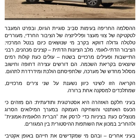
ההסלמה החריפה בעימות סביב סוגיית הגיוס, ובפרט המעבר
לטקטיקה של צווי מעצר ופליליזציה של הציבור החרדי, מעוררים
טלטלה גדולה דווקא בקרב מי שנושאים כיום בנטל המרכזי:
הציבור הדתי-לאומי. מלב הציונות הדתית – קצינים מכהנים, רבני
התיישבות ופעילים מרכזיים בשטח – עולים כעת קולות רמים
שיוצאים בקריאת השכמה. הם דורשים עצירה דחופה וחישוב
מסלול מחדש של מערכה, שלתפיסתם הולכת ומידרדרת לתהום.
הקריאה הזו לשינוי כיוון נשענת על שני צירים מרכזיים,
שמתלכדים למסקנה אחת ברורה.
בעיני חלקם האזהרה היא אסטרטגית ותודעתית: הם מזהים כי
הכעס האותנטי והשחיקה העמוקה במערך המילואים הסרוג
מנוצלים כעת בציניות כדי לרסק את "הברית הלאומית-אמונית"
ולהחריב במכוון את השותפות ההיסטורית בין המגזרים.
בעיני אחרים – ובהם מי שמקדישים את חייהם באופן אקטיבי