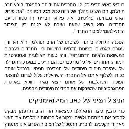
בוודאי ראשי הדיפ-סטייט, מחככים את ידיהם בהנאה", קובע הרב
תורג'מן. הם השיגו מהלך של רווח לכול מכל הכיוונים: "את פירוק
הגוש מבחינה פוליטית, ואת פירוק הברית ההיסטורית עם
החרדים. הוא השיג שנאה ואיבה לא קטנה בין הציבור
הדתי-לאומי לציבור החרדי".
הסכנה הגדולה ביותר, לשיטתו של הרב תורג'מן, היא העיוורון
שגורם לאנשים בציונות הדתית להשוות בין החרדים לערבים
במשוואת ה"איום הדמוגרפי". זוהי טעות תאולוגית ואסטרטגית
חמורה. החרדים, על כל מורכבותם, הם חיילים במערכה הגדולה
של שמירת הזהות היהודית של המדינה. הניסיון לנרמל אותם
בכוח ולשלוף אותם אל החברה הישראלית עלול לגרום לתוצאה
הפוכה: השתלבות של אותם יוצאי מגזר דווקא באליטות
הפרוגרסיביות שמפרקות את המדינה היהודית מבפנים.
הניצול הציני של כאב המילואימניקים
​כדי להבין כיצד התגלגלנו למציאות הזו, הרב תורג'מן מבקש
להסיר את המסכות ולשים זרקור על הכוחות שמלבים את האש
מאחורי הקלעים. לדבריו, התסכול של הציבור הסרוג אינו מתפרץ