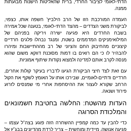
הדתי-לאומי לציבור החרדי, ברית שהאליטות הישנות מבועתות
ממנה.
העמדה המורכבת הזו של הרב הילביץ' חשפה אותו, כצפוי,
לביקורת משני הצדדים – מהצד הדתי-לאומי, בטענה שכל אמירה
בשבח החרדים היא פגיעה ישירה ויריקה בפניהם של
המילואימניקים המדממים בשטח, ומנגד נבהלו פלגים חרדיים
קיצוניים מהחיבוק החם והציוני של רב מההתיישבות ומיהרו
להבהיר לו כי הם רואים בו דמות מסוכנת דווקא משום שהוא
מנסה לקרב אותם למדינה ולמצוא נקודות שיתוף אמוניות.
עם זאת לצד חיצי הביקורת הגיעו לדבריו בעיקר קולות אחרים,
חרדיים ודתיים-לאומיים, שבירכו אותו על האומץ לשקף את הקול
הרחב שקורא לעצור את ההיסחפות אחרי מי שמנסים לזרוע
פירוד ושנאה.
העדות מהשטח: החלשה בחטיבת חשמונאים
והמלכודת הסרוגה
כדי להבין עד כמה קמפיין ההשחרה הזה פוגע בצה"ל עצמו –
פגיעה אנושה, מיידית ומוחשית – צריך לרדת מהדיונים בבג"ץ אל