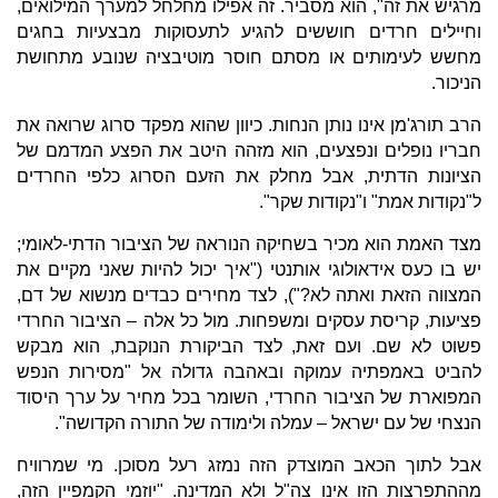
מרגיש את זה", הוא מסביר. זה אפילו מחלחל למערך המילואים,
וחיילים חרדים חוששים להגיע לתעסוקות מבצעיות בחגים
מחשש לעימותים או מסתם חוסר מוטיבציה שנובע מתחושת
הניכור.
הרב תורג'מן אינו נותן הנחות. כיוון שהוא מפקד סרוג שרואה את
חבריו נופלים ונפצעים, הוא מזהה היטב את הפצע המדמם של
הציונות הדתית, אבל מחלק את הזעם הסרוג כלפי החרדים
ל"נקודות אמת" ו"נקודות שקר".
מצד האמת הוא מכיר בשחיקה הנוראה של הציבור הדתי-לאומי;
יש בו כעס אידאולוגי אותנטי ("איך יכול להיות שאני מקיים את
המצווה הזאת ואתה לא?"), לצד מחירים כבדים מנשוא של דם,
פציעות, קריסת עסקים ומשפחות. מול כל אלה – הציבור החרדי
פשוט לא שם. ועם זאת, לצד הביקורת הנוקבת, הוא מבקש
להביט באמפתיה עמוקה ובאהבה גדולה אל "מסירות הנפש
המפוארת של הציבור החרדי, השומר בכל מחיר על ערך היסוד
הנצחי של עם ישראל – עמלה ולימודה של התורה הקדושה".
אבל לתוך הכאב המוצדק הזה נמזג רעל מסוכן. מי שמרוויח
מההתפרצות הזו אינו צה"ל ולא המדינה. "יוזמי הקמפיין הזה,