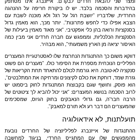
ומצד שני להבאת חרדים לבקו"ם. אייזנברג אינו מסתפק
בהידברות והסכמה בלבד. יש לו ביקורת חריפה על ההנהגה
החרדית, שלדבריו "יושבת רגל על רגל ולא מוכנה לשבת עם
הצבא אפילו כדי לחפש פתרונות". יותר מכך, הוא מאמין גדול
בסנקציות ורואה בהן כלי אפקטיבי. "אני מאוד מאמין ביעילות של
הסנקציות הכלכליות, וממפגש עם חברה חרדים אני מבין כמה
האיסור יציאה מן הארץ משמעותי", הוא מבהיר.
דווקא משום כך ההתנגדות הנחרצת שלו לאסטרטגיית המעצרים
הפליליים הנוכחית מספרת את הסיפור כולו. "מעצרים הם פשוט
סנקציה לא-טובה. היא גורמת לכולם להתאחד תחת הקריאות של
גזרת שמד, דוחקת את כולם לקיצונים ומרחיקה את המתלבטים",
הוא פוסק, וחושף שגם בקבוצות המתנגדות לחוק ביסמוט יש
לרוב הסכמה בנושא המעצרים: "אני יכול להביא לך ציטוטים של
הרבה חבר'ה, גם גדולי הנאבקים בחוק הגיוס, שמסכימים
שהמעצרים הם דבר רע ולא תורם למאבק".
תועלתנות, לא אידאולוגיה
ההתנגדות של אייזנברג לפליליזציה של החרדים נובעת
מהמפגשים שלו עם המתגייס החרדי. בניגוד למחשבה