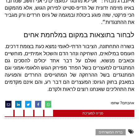
אייזנברג מבהיר: ״אני לא מתנגד למעצרים כי אני חושב שמדובר
באיזו מזימה זדונית של הדיפ-סטייט לפירוק הגוש, אלא מהמקום
הכי פרקטי, שזה פוגע ביכולת ובמגמה של גיוס חרדים ורק מגביר
את ההתנגדות״.
לבחור בתוצאות במקום במלחמת אחים
בשורה התחתונה, הציבור הדתי-לאומי נמצא כעת בצומת דרכים.
העומס במילואים, השחיקה ונהר הדם והשכול אמיתיים, מוחשיים
וכואבים מנשוא. ואולם על דבר אחד יכולים להסכים גם
המתנגדים למעצרים בשל הפחד מפירוק הגוש הלאומי-אמוני וגם
המתנגדים בשל ההרחקה של המתגייסים החרדים והפגיעה
במאבק בחוק הגיוס: המעצרים הם דבר רע, והם אינם מקדמים
את התהליכים שאנחנו רוצים לראות ולקדם.
אהבתם? שתפו
פנייה למערכת
ברית המשרתים