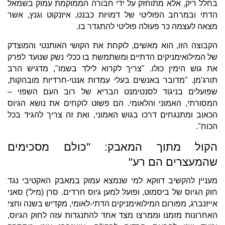
בחלל ריק, אלא מתוחזק על ידי חבורה הממוקמת עמוק בשמאל
הדתי ובמרחב הפוליטי של דמויות כבנט, איזנקוט וגנץ, אשר
מצאה לעצמה כר פעולה פוליטי להתגדר בו.
​הקבוצה הזו, הוא מאשים, לוקחת את הקושי האותנטי והמוצדק
של המילואימניקים הדתיים ומשתמשת בו ככלי נשק שנועד לפרק
את גוש הימין כולו. "צריך לקרוא לילד בשמו", מדגיש הרב
תורג'מן. "מדובר באנשים בעלי עמדות אנטי-חרדיות מובהקות,
שפועלים בניגוד לסנטימנט הבריא של רוב העם השפוי –
המסורתי, האמוני והלאומי. הם פשוט לוקחים את נושא הגיוס
הכאוב ומתנגחים דרכו בגוש האמוני, ואת זה צריך להגיד בכל
הכוח".
הקול מתוך המאבק: "כולם מסכימים
שהמעצרים הם רע"
מעניין להקשיב דווקא למי שנמצא עמוק במאבק האקטיבי נגד
חוק הגיוס של ביסמוט, ופועל למען גיוס חרדים. סרן (מיל') סאני
אייזנברג, מפורום המילואימניקים הדתי-לאומי, מקדיש בשנה וחצי
האחרונות מזמנו וממרצו מצד אחד להתנגדות עזה לחוק הגיוס,