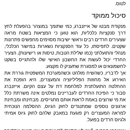
לטוס.
סיכול ממוקד
מנקודת מבטו של אייזנברג, כמי שתומך במוצהר בהפעלת לחץ
דרך סנקציות כלכליות, הוא טוען כי המציאות בשטח מראה
שצעירים חרדים רבים וראשי ישיבות מסוימים מחפשים פתרונות
שקטים. לתפיסתו, כל עוד הסנקציות נשארות במישור הכלכלי,
מנהלי והתועלתני (כמו שלילת הטבות, טיסות או רישיונות), הצעיר
החרדי יכול לעשות את החשבון האישי שלו ולהתגייס בשקט
לחשמונאים או למסגרת שתעניק לו מקצוע.
אך לדבריו, כשהשיח מולהט וכשהמערכת המשפטית גוררת את
האירוע אל מחוזות הפליליזציה והמעצרים, היא הופכת את
ההחלטה התועלתנית למלחמת דת על עצם הקיום. אייזנברג
סבור כי הפיכת החרדים לעבריינים נמלטים אינה משרתת כלל
את מי שרוצים באמת לראות אותם מתגייסים. מבחינתו ומבחינת
ארגונים נוספים שמתנגדים לחוק הגיוס, ההסלמה הנוכחית
למראה המעצרים רק פוגעת במאבק שלהם לחוק גיוס אמיתי
ולגיוס חרדים בפועל.