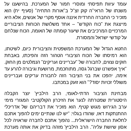
עומד עיוות תפיסתי ומוסרי חמור של המערכת. בהישענו על
משנתו של הראי"ה קוק זצ"ל ב"אורות התחיה" (סעיף יח) הוא
מזכיר כי החברה החרדית איננה אוסף מקרי של אנשים, אלא היא
מייצגת את "כוח הקודש" – אחד משלושת הכוחות הציבוריים
המרכזיים המרכיבים את שיעור קומתה של האומה, הכוח שנלחם
על קודשי ישראל והמסורת.
החטא הגדול של המערכת המשפטית והציבורית כיום, לשיטתו,
הוא רמיסתו של הכוח הציבורי הטהור הזה והפיכתו, באבחת
חוקים וצווים, לחבורה של "עבריינים ועריקים" הנמלטים מן החוק.
"איך אפשרנו שברגל גסה, מתוחכמת, מרושעת וגיבורה להרע עד
אימה, יהפכו את בני הציבור הזה לחבורת עריקים ועבריינים
משוללי זכויות יסוד?" הוא זועק במכתבו.
מבחינת הציבור הדתי-לאומי, הרב הילביץ' יוצר הקבלה
היסטורית שמטרתה לנער את הזיכרון הקולקטיבי המגזרי מימי
ערב הגירוש מגוש קטיף. הוא מזכיר את דבריהם של אדריכלי
ההתנתקות דאז, שהודו בגלוי: "יש לנו שנתיים ימים להפוך אתכם
לחלאת החברה הישראלית... נהפוך אתכם לחברה שראויה לכל
אסון שיושת עליה". הרב הילביץ' מזהה בדיוק את אותה מערכת