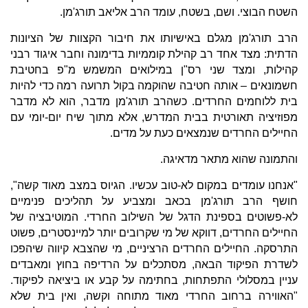
השטח הבוצי. ושם, בשטח, עומד הרב אליאב תורג'מן.
הרב תורג'מן מגלם באישיותו את חיבור הקצוות של הציונות
הדתית: מצד אחד רב קהילת קוממיות בדימונה וחבר איגוד רבני
קהילות, ומצד שני רס"ן במילואים המשמש מ"פ בחטיבת
חשמונאים – אותה חטיבה שהוקמה בקול תרועה רמה כדי להיות
בית ללוחמים החרדים. כשהרב תורג'מן מדבר, הוא לא מדבר
מפוזיציה תאורטית בבית המדרש, אלא מתוך שיח יום-יומי עם
החיילים החרדים שנמצאים כעת על מדים.
והתמונה שהוא מתאר מדאיגה.
"אנחנו עומדים במקום לא-טוב עכשיו. הגיוס במצב מאוד קשה",
חושף הרב תורג'מן בכאב ומצביע על תהליכים פנימיים
לא-פשוטים בספינת הדגל של השילוב החרדי. המוטיבציה של
החיילים החרדים, דווקא של מי שקרובים יותר למיינסטרים, פשוט
התרסקה. החיילים החרדים הרציניים, מי שהצבא קיווה שיהפכו
לשדרת הפיקוד הבאה, מסתכלים על הרדיפה בחוץ ומאבדים
עניין במסלולי התפתחות, בחתימה על קבע או ביציאה לפיקוד.
"האווירה ברחוב החרדי מאוד מתוחה וקשה, ואין בית שלא