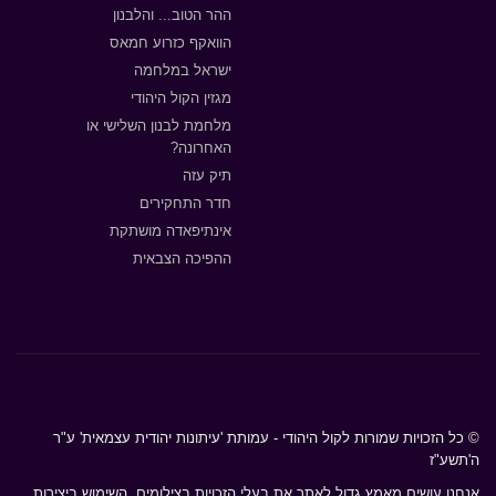
ההר הטוב... והלבנון
הוואקף כזרוע חמאס
ישראל במלחמה
מגזין הקול היהודי
מלחמת לבנון השלישי או
האחרונה?
תיק עזה
חדר התחקירים
אינתיפאדה מושתקת
ההפיכה הצבאית
© כל הזכויות שמורות לקול היהודי - עמותת 'עיתונות יהודית עצמאית' ע"ר
ה'תשע"ז
אנחנו עושים מאמץ גדול לאתר את בעלי הזכויות בצילומים. השימוש ביצירות