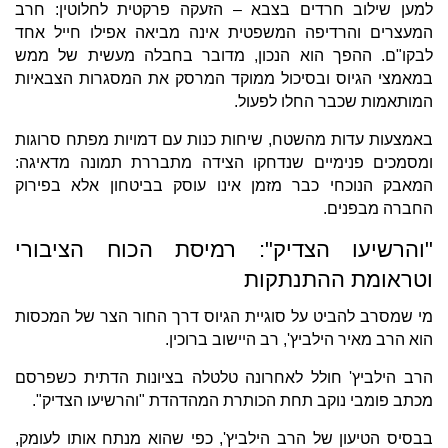
למען שילוב חרדים בצבא – הזעקה פרקטית לחלוטין: חרב
המעצרים והרדיפה המשפטית אינה מביאה אפילו חייל אחד
לבקו"ם. ההפך הוא הנכון, מדובר בחבלה מעשית של ממש
במאמצי הגיוס ובסיכול ממוקד המרסק את המסגרות הצבאיות
המותאמות שכבר החלו לפעול.
באמצעות עדות מהשטח, שיחות כנות עם דמויות מפתח סרוגות
ומסמכים פנימיים שנדחקו הצידה מתבררת תמונה מדאיגה:
המאבק הנוכחי כבר מזמן אינו עוסק בביטחון אלא בפירוק
החברה מבפנים.
"והרשיעו הצדיק": רמיסת הכוח הציבורי
וטראומת ההתנתקות
מי שמסרב להביט על סוגיית הגיוס דרך החור הצר של המכסות
הוא הרב מאיר הילביץ', רב היישוב ברוכין.
הרב הילביץ' חולל לאחרונה טלטלה בציונות הדתית כשפרסם
מכתב פומבי נוקב תחת הכותרת המהדהדת "והרשיעו הצדיק".
בבסיס הטיעון של הרב הילביץ', כפי שהוא מנתח אותו לעומק,