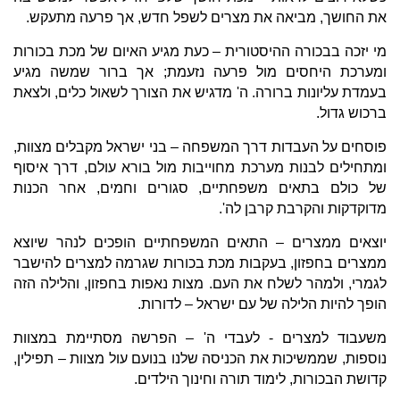
את החושך, מביאה את מצרים לשפל חדש, אך פרעה מתעקש.
מי יזכה בבכורה ההיסטורית – כעת מגיע האיום של מכת בכורות
ומערכת היחסים מול פרעה נזעמת; אך ברור שמשה מגיע
בעמדת עליונות ברורה. ה' מדגיש את הצורך לשאול כלים, ולצאת
ברכוש גדול.
פוסחים על העבדות דרך המשפחה – בני ישראל מקבלים מצוות,
ומתחילים לבנות מערכת מחוייבות מול בורא עולם, דרך איסוף
של כולם בתאים משפחתיים, סגורים וחמים, אחר הכנות
מדוקדקות והקרבת קרבן לה'.
יוצאים ממצרים – התאים המשפחתיים הופכים לנהר שיוצא
ממצרים בחפזון, בעקבות מכת בכורות שגרמה למצרים להישבר
לגמרי, ולמהר לשלח את העם. מצות נאפות בחפזון, והלילה הזה
הופך להיות הלילה של עם ישראל – לדורות.
משעבוד למצרים - לעבדי ה' – הפרשה מסתיימת במצוות
נוספות, שממשיכות את הכניסה שלנו בנועם עול מצוות – תפילין,
קדושת הבכורות, לימוד תורה וחינוך הילדים.