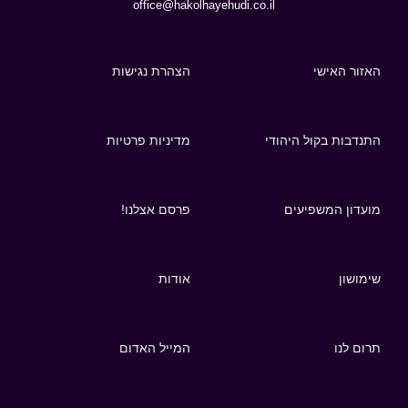
office@hakolhayehudi.co.il
האזור האישי
הצהרת נגישות
התנדבות בקול היהודי
מדיניות פרטיות
מועדון המשפיעים
פרסם אצלנו!
שימושון
אודות
תרום לנו
המייל האדום