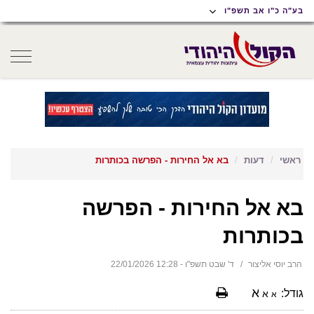
תוכן
תפריט
תפריט
בע"ה כ"ו אב תשפ"ו
ראשי
ראשי
נגישות
oggle
gation
ראשי
דעות
בא אל החירות - הפרשה בכותרות
בא אל החירות - הפרשה
בכותרות
הרב יוסי אליצור
ד' שבט תשפ"ו - 12:28 22/01/2026
א
גודל:
א
א