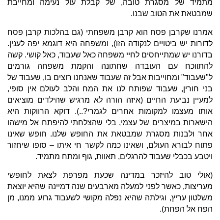
מתמיד של מסגרת טובה, של קבלת עול נעימה ומחייבת
שמבטאת את הטוב שבנו.
אמרנו שקרבן פסח הוא קרבן משפחתי (גם בהלכות קרבן פסח
לדורות יש ביטויים לנקודה הזו), ומשפחה היא דוגמא יפה לענין.
בדורנו יש שמתייחסים לחיי משפחה כאל שעבוד, כאל קושי. קשה
להתווכח עם העובדה שחתונה והקמת משפחה גורמים
ל"שעבוד" ומחוייבות אבל זה שעבוד שאנחנו רוצים בו, שעבוד של
בני חורין, שעבוד שפותח לנו את המח והלב לעולם אין סופי,
למעיין נביעת החיים (איזה הורה לא מרגיש שהילדים מוציאים
אותו מעצמו למקומות אחרים לגמרי?..). דוקא הרווקות היא
הישארות במיצרים של עצמי, בלי שהצלחתי להיפתח אל מישהו
אחר ולבנות מסגרת שמבטאת את החופש שלנו. חופש שאינו
פתוח לבורא העולם, ושאינו כמה לקשר חי איתו – סופו שיחזור
ויטבע בכבלי שעבוד להרגלים, תאוות, גוף ומתח מתמיד.
(אולי טוב להיזכר במדינה שכעת מפרפת לצאת לחופשי
מעריצות, כאשר לפני למעלה מארבעים שנה דמיינה שהיא יוצאת
משלטון עריץ, וגילתה שהיא נפלה מקושי לשעבוד גרוע ממנו, מן
הפח אל הפחת).