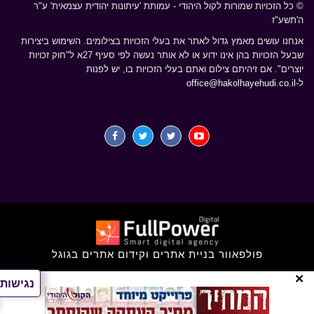
© כל הזכויות שמורות לקול היהודי - עמותת 'עיתונות יהודית עצמאית' ע"ר
ה'תשע"ז
אנחנו עושים מאמץ גדול לאתר את בעלי הזכויות בצילומים. השימוש ביצירות
שבעל הזכויות בהן אינו ידוע או לא אותר נעשה לפי סעיף 27א ל"חוק זכויות
יוצרים". אם זיהיתם צילום ואתם בעלי הזכויות בו, יש לפנות
ל-
office@hakolhayehudi.co.il
פולפאוור בניית אתרים וקידום אתרים בגוגל
×
נגישות