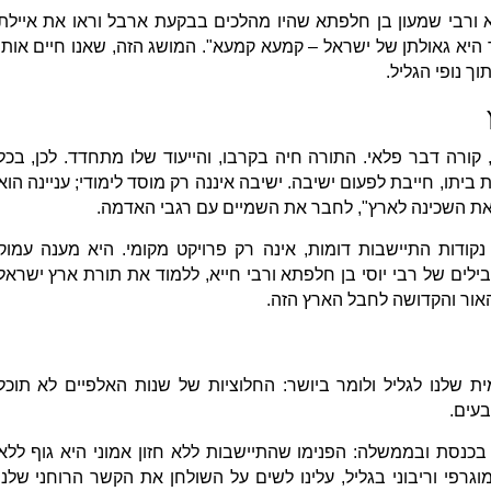
 ורבי שמעון בן חלפתא שהיו מהלכים בבקעת ארבל וראו את איילת
היא גאולתן של ישראל – קמעא קמעא". המושג הזה, שאנו חיים אותו
ך נופי הגליל.
קורה דבר פלאי. התורה חיה בקרבו, והייעוד שלו מתחדד. לכן, בכל
יתו, חייבת לפעום ישיבה. ישיבה איננה רק מוסד לימודי; עניינה הוא
 את השכינה לארץ", לחבר את השמיים עם רגבי האדמה.
ודות התיישבות דומות, אינה רק פרויקט מקומי. היא מענה עמוק
ים של רבי יוסי בן חלפתא ורבי חייא, ללמוד את תורת ארץ ישראל
אור והקדושה לחבל הארץ הזה.
ת שלנו לגליל ולומר ביושר: החלוציות של שנות האלפיים לא תוכל
עים.
ו בכנסת ובממשלה: הפנימו שהתיישבות ללא חזון אמוני היא גוף ללא
גרפי וריבוני בגליל, עלינו לשים על השולחן את הקשר הרוחני שלנו