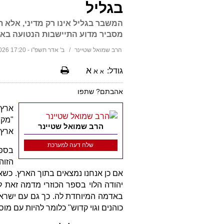
בגליל
המשבר בגליל אינו רק מדיני, אלא
מסביר מדוע התיישבות הנטועה באמו
הרב שמואל שטיינר
ב' אדר תשפ"ו - 17:20 19/02/2026
א
גודל:
א
א
אהבתם? שתפו
ארץ 
"מקו
הרב שמואל שטיינר
ארץ 
שלח דעה למערכת
בספר 
הזוה
אם כן אנחנו נמצאים בתוך הארץ. כשאנח
יהודה הלוי בספר הכוזרי מדמה זאת לש
באדמה המיוחדת לה. כך גם עם ישראל -
כוהנים וגוי קדוש" כלומר להיות עם מוס