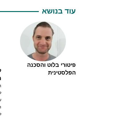
עוד בנושא
פיטורי בלוט והסכנה
ל
הפלסטינית
מ
ה
ל
ש
ת
ל