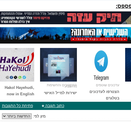
פספס:
עדכונים שוטפים
התחקירים והחשיפות
מהשבוע
Hakol Hayehudi,
הצטרפו לעדכונים
ישירות למייל האישי
now in English
בטלגרם
כתוב תגובה
פתיחת כל התגובות
מיון לפי: