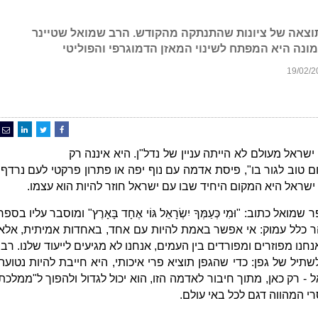
 תוצאה של ציונות שהתנתקה מהקודש. הרב שמואל שטיינר
נה היא המפתח לשינוי המאזן הדמוגרפי והפוליטי
ישראל מעולם לא הייתה עניין של נדל"ן. היא איננה רק
ם טוב לגור בו", פיסת אדמה עם נוף יפה או פתרון פרקטי לעם נרדף.
ישראל היא המקום היחיד שבו עם ישראל חוזר להיות הוא עצמו.
שמואל כתוב: "וּמִי כְּעַמְּךָ יִשְׂרָאֵל גּוֹי אֶחָד בָּאָרֶץ" ומוסבר עליו בספר
ר כלל עמוק: אי אפשר באמת להיות עם אחד, באחדות אמיתית, אלא
נו מפוזרים ומפורדים בין העמים, אנחנו לא מגיעים לייעוד שלנו. רבי
תיל של גפן: כדי שהגפן תוציא פרי איכותי, היא חייבת להיות נטועה
 רק כאן, מתוך חיבור לאדמה הזו, הוא יכול לגדול ולהפוך ל"ממלכת
רי המהווה דגם לכל באי עולם.