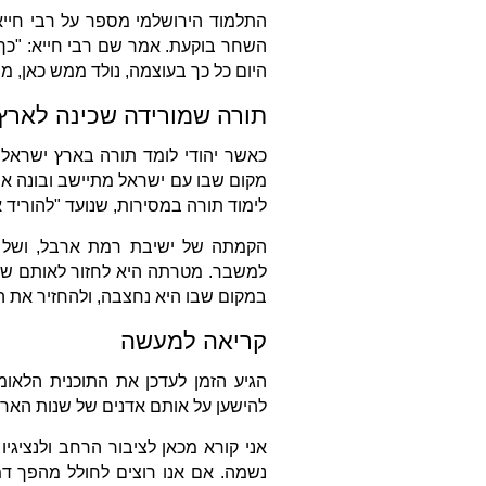
התלמוד הירושלמי מספר על רבי חייא
השחר בוקעת. אמר שם רבי חייא: "כך 
היום כל כך בעוצמה, נולד ממש כאן, מתו
תורה שמורידה שכינה לארץ
כאשר יהודי לומד תורה בארץ ישראל, 
מקום שבו עם ישראל מתיישב ובונה את ב
לימוד תורה במסירות, שנועד "להוריד
הקמתה של ישיבת רמת ארבל, ושל נק
למשבר. מטרתה היא לחזור לאותם שביל
במקום שבו היא נחצבה, ולהחזיר את ה
קריאה למעשה
הגיע הזמן לעדכן את התוכנית הלאומי
להישען על אותם אדנים של שנות הארב
אני קורא מכאן לציבור הרחב ולנציגי
נשמה. אם אנו רוצים לחולל מהפך דמו