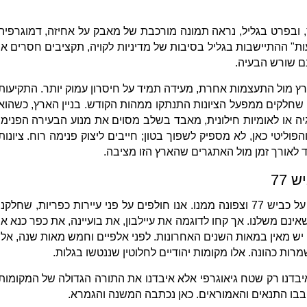
, ובפרט בגליל, נראה תמונה מורכבת של מאבק על אחיזה, דמוגרפיה
עות" ההתיישבות בגליל בסיבות של מדיניות לקויה, תקציבים חסרים או
נם שורש הבעיה.
ץ מול התעצמות אחרת, מעידה תמיד על חיסרון עמוק יותר. התקיעות
 שחלקים ממפעל הציונות התנתקו ממהות הקודש. בניין הארץ, כשהוא
ה או לאומיות חילונית, מאבד בשלב מסוים את מנוע הבעירה הפנימי
וליטי כאן, לא מספיק לשפוך בטון; חייבים ליצוק פנימה רוח. ציונות
לאורך זמן מול האתגרים שהארץ הזו מציבה.
77
כדי להבין מה איבדנו, צריך רק לנסוע על כביש 77 וצפונה ממנו. אנו חולפים על פני עיירות כפריות, שחלקנו
אינם משלנו. אך קחו לדוגמה את עיילבון, את בועיינה, את כפר כנא או
יש מאין במאות השנים האחרונות. לפני אלפיים וחמש מאות שנה, אלו
שמרות כהונה. אלו מקומות יהודיים לחלוטין שננטשו בגלות.
איבדנו רק שטח גיאוגרפי אלא איבדנו את התורה הגדולה של המקומות
ובבו התנאים והאמוראים. כאן נכתבה המשנה והגמרא.