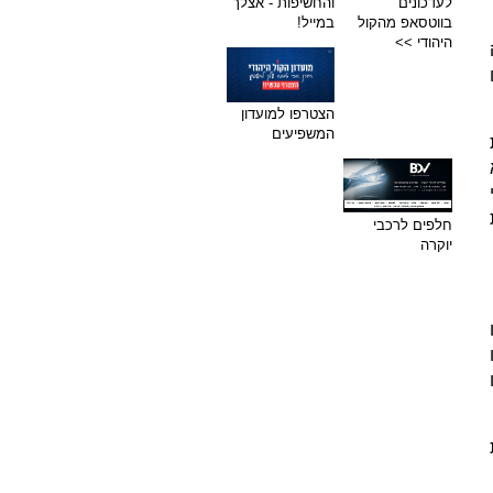
לעדכונים
והחשיפות - אצלך
בווטסאפ מהקול
במייל!
היהודי >>
הצטרפו למועדון
המשפיעים
חלפים לרכבי
יוקרה