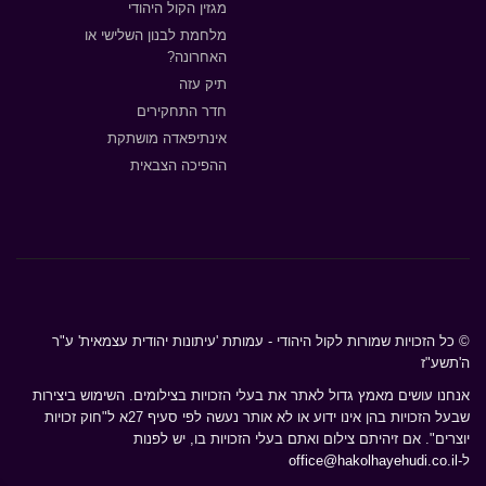
מגזין הקול היהודי
מלחמת לבנון השלישי או
האחרונה?
תיק עזה
חדר התחקירים
אינתיפאדה מושתקת
ההפיכה הצבאית
© כל הזכויות שמורות לקול היהודי - עמותת 'עיתונות יהודית עצמאית' ע"ר
ה'תשע"ז
אנחנו עושים מאמץ גדול לאתר את בעלי הזכויות בצילומים. השימוש ביצירות
שבעל הזכויות בהן אינו ידוע או לא אותר נעשה לפי סעיף 27א ל"חוק זכויות
יוצרים". אם זיהיתם צילום ואתם בעלי הזכויות בו, יש לפנות
ל-
office@hakolhayehudi.co.il