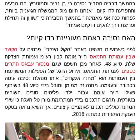
בהמשך דבריה הסביר נסיבה כי בן גביר וסמוטריץ' הם הבעיה
וההפרעה לדו קיום: "אנחנו היום מול הממשלה הגזענית ביותר,
לפחות ככה אני מאמינה." בהמשך הסבירה כי "שוויון זה תחילת
ופריצת דרך להקים דו קיום אמיתי"
האם נסיבה באמת מעוניינת בדו קיום?
לפני כשבועיים חשפנו באתר
"הקול היהודי"
פרטים על
הקשר
שבין עמותת החמאס
ח'יר אומה לבין רע"מ ועמותת הצדקה
שלה, סיוע 48. לאחר מכן חשפנו שגם
מנסור עבאס התרים
כספים
לעמותת החמאס. אירוע הדגל של הפעילות המשותפת
בין העמותות הוא "מחנה אלקודס", אותו מנהלת נסיבה עיסה
בכבודה ובעצמה. מחנה זה ממומן ומובל בידי סיוע 48 בשיתוף
פעילי ח'יר אומה עבור ילדי פליטים סורים השוהים
בטורקיה. תרגום התכנים בידי המתרגמת מורן טל העלה כי שירי
המחנה כוללים תכנים לאומניים קיצוניים, אך השיא נראה בטקס
הענקת התעודות במחנה 2018.