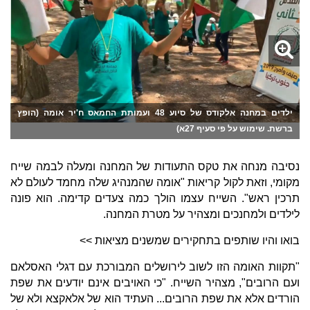
ילדים במחנה אלקודס של סיוע 48 ועמותת החמאס ח'יר אומה (הופץ
ברשת. שימוש על פי סעיף 27א)
נסיבה מנחה את טקס התעודות של המחנה ומעלה לבמה שייח
מקומי, וזאת לקול קריאות "אומה שהמנהיג שלה מחמד לעולם לא
תרכין ראש". השייח עצמו הולך כמה צעדים קדימה. הוא פונה
לילדים ולמחנכים ומצהיר על מטרת המחנה.
בואו והיו שותפים בתחקירים שמשנים מציאות >>
"תקוות האומה הזו לשוב לירושלים המבורכת עם דגלי האסלאם
ועם הרובים", מצהיר השייח. "כי האויבים אינם יודעים את שפת
הורדים אלא את שפת הרובים... העתיד הוא של אלאקצא ולא של