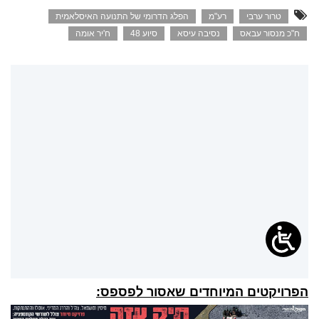
טרור ערבי
רע"מ
הפלג הדרומי של התנועה האיסלאמית
ח"כ מנסור עבאס
נסיבה עיסא
סיוע 48
ח'יר אומה
הפרויקטים המיוחדים שאסור לפספס: