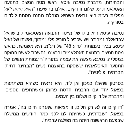
והבחירות, מדברת
נסיבה עיסא, ראש מטה הנשים בתנועה
האסלאמית על שלום ודו קיום. אולם בחשיפת
"הקול היהודי"
על
מפלגת רע"מ היא נראית כשהיא מנהלת מחנה הסתה לילדים
בטורקיה.
נסיבה עיסא היא בתו של מייסד התנועה האסלאמית בישראל
עבדאללה נמר דרוויש שכביכול הוביל פלג "מתון", ואשתו של נאיל
עיסא, בכיר בעמותת "סיוע 48" של רע"מ. היא משמשת כראש
מטה הנשים בתנועה האסלאמית וברע"מ ונחשבת לאשה החזקה
במפלגה. נסיבא מציגה את עצמה בתור יו"ר עמותת הנשים של
התנועה האיסלאמית שעוסקת בהעצמת נשים "מבחינה דתית,
חברתית ופוליטית".
בסרטון שהעלו במכון ואן ליר, היא נראית כשהיא משתתפת
בפאנל יחד עם הרבנית הדסה פרומן ומשתתפים נוספים,
ומדברת על דו קיום ושלום בין העמים.
"דו קיום זה לא רק חלום, זו מציאות שאנחנו חיים בה", אמרה
בפאנל. "עובדתית, כשהיתה לנו לפני כמה חודשים ממשלה
שבפעם הראשונה היתה בה מפלגה ערבית".