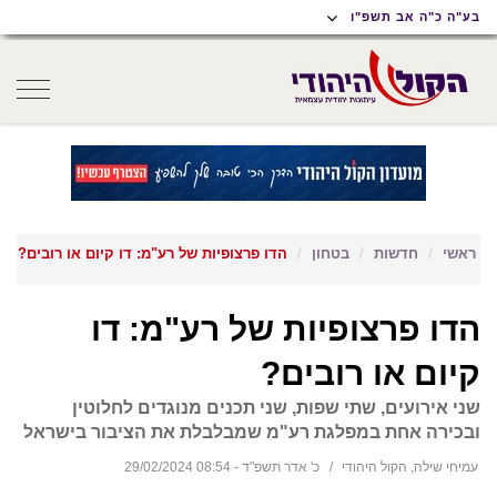
תוכן
תפריט
תפריט
בע"ה כ"ה אב תשפ"ו
ראשי
ראשי
נגישות
oggle
gation
ראשי
חדשות
בטחון
הדו פרצופיות של רע"מ: דו קיום או רובים?
הדו פרצופיות של רע"מ: דו
קיום או רובים?
שני אירועים, שתי שפות, שני תכנים מנוגדים לחלוטין
ובכירה אחת במפלגת רע"מ שמבלבלת את הציבור בישראל
עמיחי שילה, הקול היהודי
כ' אדר תשפ"ד - 08:54 29/02/2024