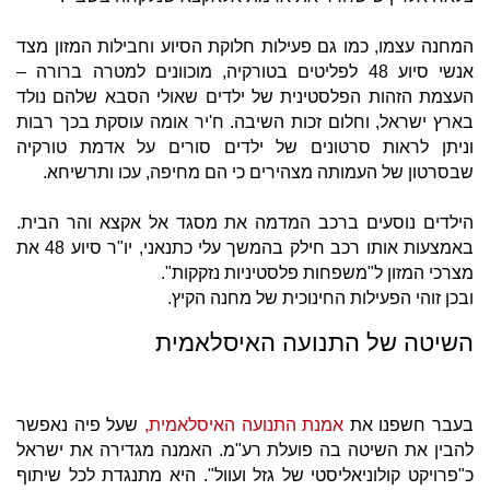
המחנה עצמו, כמו גם פעילות חלוקת הסיוע וחבילות המזון מצד
אנשי סיוע 48 לפליטים בטורקיה, מוכוונים למטרה ברורה –
העצמת הזהות הפלסטינית של ילדים שאולי הסבא שלהם נולד
בארץ ישראל, וחלום זכות השיבה. ח'יר אומה עוסקת בכך רבות
וניתן לראות סרטונים של ילדים סורים על אדמת טורקיה
שבסרטון של העמותה מצהירים כי הם מחיפה, עכו ותרשיחא.
הילדים נוסעים ברכב המדמה את מסגד אל אקצא והר הבית.
באמצעות אותו רכב חילק בהמשך עלי כתנאני, יו"ר סיוע 48 את
מצרכי המזון ל"משפחות פלסטיניות נזקקות".
ובכן זוהי הפעילות החינוכית של מחנה הקיץ.
השיטה של התנועה האיסלאמית
בעבר חשפנו את
אמנת התנועה האיסלאמית,
שעל פיה נאפשר
להבין את השיטה בה פועלת רע"מ. האמנה מגדירה את ישראל
כ"פרויקט קולוניאליסטי של גזל ועוול". היא מתנגדת לכל שיתוף