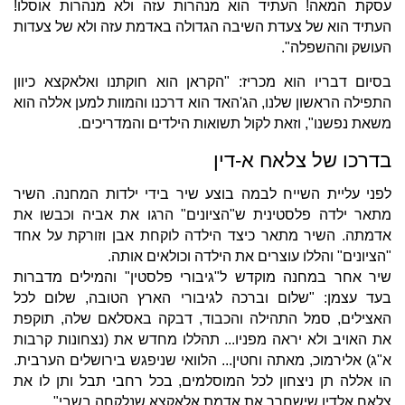
עסקת המאה! העתיד הוא מנהרות עזה ולא מנהרות אוסלו!
העתיד הוא של צעדת השיבה הגדולה באדמת עזה ולא של צעדות
העושק וההשפלה".
בסיום דבריו הוא מכריז: "הקראן הוא חוקתנו ואלאקצא כיוון
התפילה הראשון שלנו, הג'האד הוא דרכנו והמוות למען אללה הוא
משאת נפשנו", וזאת לקול תשואות הילדים והמדריכים.
בדרכו של צלאח א-דין
לפני עליית השייח לבמה בוצע שיר בידי ילדות המחנה. השיר
מתאר ילדה פלסטינית ש"הציונים" הרגו את אביה וכבשו את
אדמתה. השיר מתאר כיצד הילדה לוקחת אבן וזורקת על אחד
"הציונים" והללו עוצרים את הילדה וכולאים אותה.
שיר אחר במחנה מוקדש ל"גיבורי פלסטין" והמילים מדברות
בעד עצמן: "שלום וברכה לגיבורי הארץ הטובה, שלום לכל
האצילים, סמל התהילה והכבוד, דבקה באסלאם שלה, תוקפת
את האויב ולא יראה מפניו... תהללו מחדש את (נצחונות קרבות
א"ג) אלירמוכ, מאתה וחטין... הלוואי שניפגש בירושלים הערבית.
הו אללה תן ניצחון לכל המוסלמים, בכל רחבי תבל ותן לו את
צלאח אלדין שישחרר את אדמת אלאקצא שנלקחה בשבי".