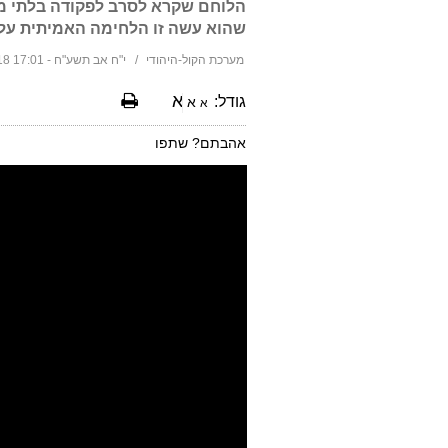
הלוחם שקרא לסרב לפקודה בלתי מוס
שהוא עשה זו הלחימה האמיתית על ח
מערכת הקול-היהודי
י"ח אב תשע"ח - 17:01 30/07/2018
א
גודל:
א
א
אהבתם? שתפו