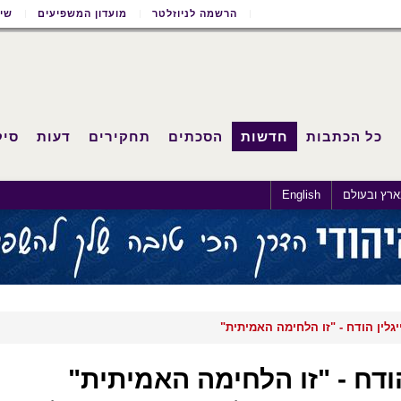
הרשמה לניוזלטר
מועדון המשפיעים
שימ
כל הכתבות
חדשות
הסכתים
תחקירים
דעות
סיק
רץ ובעולם
English
יגלין הודח - "זו הלחימה האמיתית"
הודח - "זו הלחימה האמיתית"