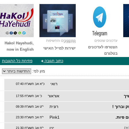
עדכונים שוטפים
התחקירים והחשיפות
מהשבוע
Hakol Hayehudi,
הצטרפו לעדכונים
ישירות למייל האישי
now in English
בטלגרם
כתוב תגובה
פתיחת כל התגובות
מיון לפי:
רואי
כ"א אב תשע"ח 07:40
יך
אוראור
כ' אב תשע"ח 17:55
 וברוך !
רונית
י"ט אב תשע"ח 09:39
 פיות.
Pink1
י"ח אב תשע"ח 23:30
ת)
יויו
י"ח אב תשע"ח 21:30