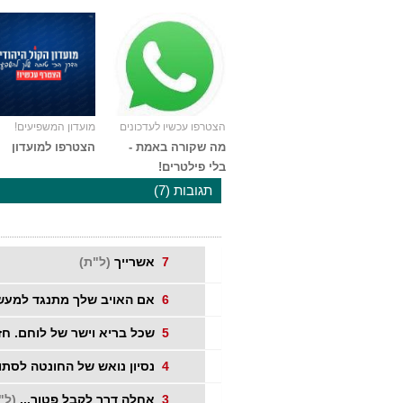
הצטרפו עכשיו לעדכונים
מועדון המשפיעים!
מה שקורה באמת -
הצטרפו למועדון
בלי פילטרים!
תגובות (7)
7
אשרייך
(ל"ת)
6
אם האויב שלך מתנגד למעש
5
שכל בריא וישר של לוחם. חזק
4
נסיון נואש של החונטה לסתום
3
אחלה דרך לקבל פטור...
(ל"