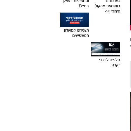
לעדכונים
והחשיפות - אצלך
בווטסאפ מהקול
במייל!
היהודי >>
הצטרפו למועדון
המשפיעים
חלפים לרכבי
יוקרה