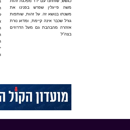
כגשש, שוחחנו עם יו"ר מפלגת זהות
ת
משה פייגלין שפרש בפנינו את
ה
משנתו בנושא זה. על זהות, שותפות
ל
גורל שכבר אינה קיימת, ומדוע נורת
א
אזהרה מהבהבת גם מעל הדרוזים
ה
בצה"ל
ה
ה
י
ו