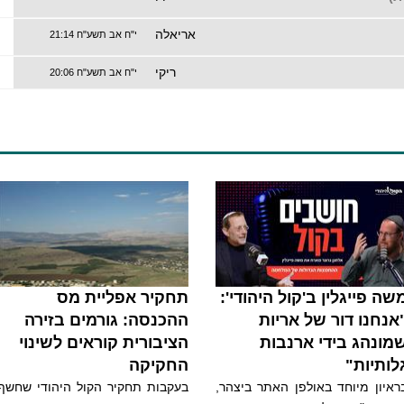
אריאלה
י"ח אב תשע"ח 21:14
ריקי
י"ח אב תשע"ח 20:06
שה פייגלין ב'קול היהודי':
תחקיר אפליית מס
אנחנו דור של אריות
ההכנסה: גורמים בזירה
מונהג בידי ארנבות
הציבורית קוראים לשינוי
לותיות"
החקיקה
ראיון מיוחד באולפן האתר ביצהר,
בעקבות תחקיר הקול היהודי שחשף