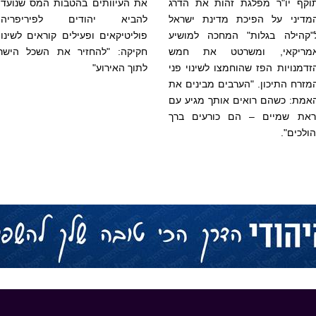
וקף יו"ר מפלגת זהות את הדרג
את העיוותים בהטבות המס שנועדו
מדיני על הפיכת מדינת ישראל
להביא יהודים לפיריפריה,
"קהילה בגלות" המחכה למושיע
פוליטיקאים ופעילים קוראים לשינוי
מריקאי, ומשרטט את חמש
חקיקה: "להחזיר את השכל הישר
זדמנויות הפז שהוחמצו לשינוי פני
לתוך האירוע"
מזרח התיכון. "הערבים מבינים את
אמת: כשהם רואים אותך מגיע עם
ראת שמיים – הם כורעים ברך
הולכים".