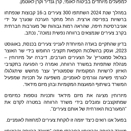
למפעלים מיוחדים בביטוח לאומי, קרן גנדיר וקרן לאוטמן.
במהלך שנת 2024 השתתפו 300 צעירים ב-16 קבוצות שנפתחו
ברשויות בפריסה ארצית. החל מחקר הערכה שנערך על ידי
אוניברסיטת חיפה, שהראה רמות גבוהות של מעורבות חברתית
בקרב צעירים שנמצאים ברווחה נפשית נמוכה", נכתב.
בדיון שהתקיים בועדה המיוחדת לענייני צעירים בכנסת, באוגוסט
2023, ועסק בהשלכות הקפאת תקציבי החומש בידי שר האוצר
בצלאל סמוטריץ' על הצעירים הערבים, דיברה יעל מיזרוחין –
מנהלת שותפויות במשרד הרווחה, ואמרה כי הפגיעה בתקציבי
האיזון לרשויות המקומיות שסמוטריץ' עצר מחשש שיתגלגלו
לגורמי פשיעה וגורמים לאומניים, משפיעה על תכניות שמפעיל
המשרד בשיתוף המועצות המקומיות ובהן מיזם מידאד.
מיזרוחין מציגה את מיזם מידאד ותכניות נוספות כמיזמים
שמתוקצבים ומובלים בידי משרד הרווחה במטרה לקדם את
"המעורבות האזרחית של אותם צעירים".
בפועל אנו רואים כיצד יוזמה זו לוקחת צעירים למחוזות לאומניים.