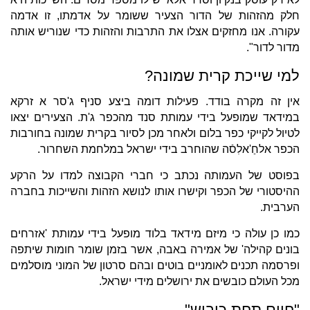
חלק מהזהות של הדור הצעיר ששומר על אדמתו, זו אדמה
עקורה. אנו מחזקים אצלו את התרבות והזהות כדי שנוריש אותה
מדור לדור".
למי שייכת קרית שמונה?
אין זה מקרה בודד. פעילות דומה ביצע סניף ג'סר א זרקא
במידאד שמופעל בידי עמותת סנד מהכפר ג'ת. הצעירים יצאו
לטיול לקייקי כפר בלום ולאחר מכן לסיור בקרית שמונה בחורבות
הכפר אלחַ'אלִסֿה שהוחרב בידי ישראל במלחמת השחרור.
בפוסט של העמותה נכתב כי חברי הקבוצה למדו על הרקע
ההיסטורי של הכפר וקישרו אותו לנושא הזהות והשייכות בחברה
הערבית.
כמו כן עולה כי מיזם מידאד בלוד מופעל בידי עמותת 'אזרחים
בונים קהילה' של אמירה באבה, אשר בזמן שומר חומות שיתפה
ופרסמה תכנים לאומניים בוטים ובהם סרטון של המוני מוסלמים
מכל העולם כובשים את ירושלים מידי ישראל.
"חיים תחת כיבוש"