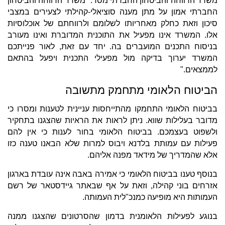
משרד הרווחה והביטחון החברתי מסר: "משרד הרווחה והביטחון
החברתי אמון על מתן מענה סוציאלי-קהילתי לצעירים במצבי
סיכון וזאת כחלק מאחריותו לשלומם ולרווחתם של אוכלוסיות
אלו. המשרד אינו מפעיל את התוכנית המדוברת ואינו מעורב
בניסוח התכנים המועברים בה. יחד עם זאת, לאור פנייתכם
המשרד יערוך בדיקה מול מפעילי התכנית ויפעל בהתאם
לממצאים."
הביטוח הלאומי מתחמק מתשובה
בביטוח הלאומי התחמקו מהתייחסות עניינית לטענות ומסרו כי
מדובר בעלילות שווא. ניתן לראות את הראיות שהצגנו בתחקיר
ולשפוט בעצמכם. בביטוח הלאומי בחור לענות כי אין להם
פעילות עם עמותת בלדנא ויבוס למרות שלא הבאנו טענה כזו
אלא שהמדריך של מידאד מפנה אליהם.
בנוסף טענו בביטוח הלאומי כי אמירה באבה אינה עובדת בארגון
אזרחים בוני קהילה, וזאת על אף שבאתר גיידסטאר של רשם
העמותות היא מופיעה כמנכ"לית העמותה.
בנוגע לפעילות הלאומנית בדמון שהסרטונים שהצגנו ממנה