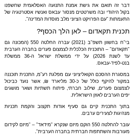
דבר זה תואם את גישת אמנת התנועה האסלאמית שחשפנו
בקול היהודי ובה משרטטים מנסור עבאס ואנשיו אסטרטגיה של
התעמתות "עם הפרויקט הציוני מלב מוסדות המדינה".
תכנית תקאדום – לאן הלך הכסף?
בי"ח בחשוון תשפ"ב (2021) עברה החלטה 550 (המכונה גם
"תקאדום" – התוכנית הכלכלית לצמצום פערים בחברה הערבית
עד לשנת 2026) על ידי ממשלת ישראל ה-36 ממשלת
בנט-לפיד-עבאס.
במסגרת ההסכם הקואליציוני עם מפלגת רע"מ, התכנית תוכננה
במקור להיקף כולל של כ-30 מליארד ₪, אשר נועד כביכול
לצמצום פערים, שילוב חברתי, פיתוח תשתיות ושאר מושגים
יפים הערבים לאוזן הישראלית.
בתוך התכנית קיים גם סעיף אודות תקצוב והקמת תכניות
מנהיגות לצעירים ערבים.
עובר להחלטה 550 הוקם מיזם שנקרא "מידאד" – "מיזם לקידום
מעורבות והשתתפות חברתית בחברה הערבית".