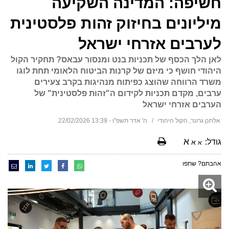
חשיפה: המדינה השקיעה
מיליונים בחיזוק זהות פלסטינית
לערבים אזרחי ישראל
לאן הלך הכסף של תכניות בנט ומנסור עבאס? תחקיר הקול
היהודי חושף כי מיזם של קרנות הביטוח הלאומי תחת לוגו
משרד הרווחה שהוצג כפיתוח מנהיגות בקרב צעירים
ערבים, מקדם תכניות לקידום ה"זהות פלסטינית" של
הערבים אזרחי ישראל
אלחנן גרונר, הקול היהודי
ה' אדר תשפ"ו - 13:39 22/02/2026
א
גודל:
א
א
אהבתם? שתפו