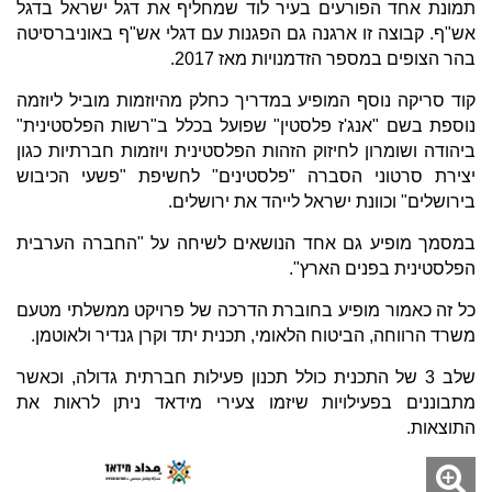
תמונת אחד הפורעים בעיר לוד שמחליף את דגל ישראל בדגל
אש"ף. קבוצה זו ארגנה גם הפגנות עם דגלי אש"ף באוניברסיטה
בהר הצופים במספר הזדמנויות מאז 2017.
קוד סריקה נוסף המופיע במדריך כחלק מהיוזמות מוביל ליוזמה
נוספת בשם "אנג'ז פלסטין" שפועל בכלל ב"רשות הפלסטינית"
ביהודה ושומרון לחיזוק הזהות הפלסטינית ויוזמות חברתיות כגון
יצירת סרטוני הסברה "פלסטינים" לחשיפת "פשעי הכיבוש
בירושלים" וכוונת ישראל לייהד את ירושלים.
במסמך מופיע גם אחד הנושאים לשיחה על "החברה הערבית
הפלסטינית בפנים הארץ".
כל זה כאמור מופיע בחוברת הדרכה של פרויקט ממשלתי מטעם
משרד הרווחה, הביטוח הלאומי, תכנית יתד וקרן גנדיר ולאוטמן.
שלב 3 של התכנית כולל תכנון פעילות חברתית גדולה, וכאשר
מתבוננים בפעילויות שיזמו צעירי מידאד ניתן לראות את
התוצאות.