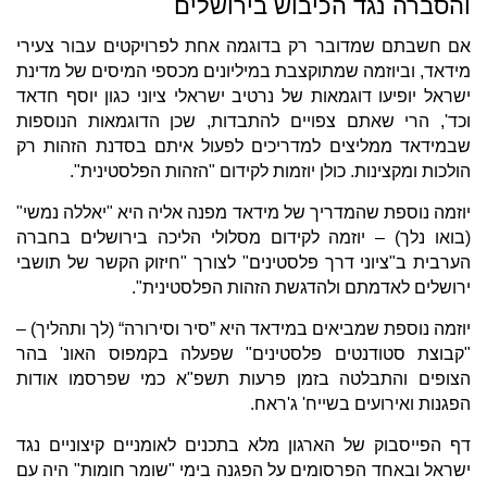
והסברה נגד הכיבוש בירושלים
אם חשבתם שמדובר רק בדוגמה אחת לפרויקטים עבור צעירי
מידאד, וביוזמה שמתוקצבת במיליונים מכספי המיסים של מדינת
ישראל יופיעו דוגמאות של נרטיב ישראלי ציוני כגון יוסף חדאד
וכד', הרי שאתם צפויים להתבדות, שכן הדוגמאות הנוספות
שבמידאד ממליצים למדריכים לפעול איתם בסדנת הזהות רק
הולכות ומקצינות. כולן יוזמות לקידום "הזהות הפלסטינית".
יוזמה נוספת שהמדריך של מידאד מפנה אליה היא "יאללה נמשי"
(בואו נלך) – יוזמה לקידום מסלולי הליכה בירושלים בחברה
הערבית ב"ציוני דרך פלסטינים" לצורך "חיזוק הקשר של תושבי
ירושלים לאדמתם ולהדגשת הזהות הפלסטינית".
יוזמה נוספת שמביאים במידאד היא ”סיר וסירורה“ (לך ותהליך) –
"קבוצת סטודנטים פלסטינים" שפעלה בקמפוס האונ' בהר
הצופים והתבלטה בזמן פרעות תשפ"א כמי שפרסמו אודות
הפגנות ואירועים בשייח' ג'ראח.
דף הפייסבוק של הארגון מלא בתכנים לאומניים קיצוניים נגד
ישראל ובאחד הפרסומים על הפגנה בימי "שומר חומות" היה עם