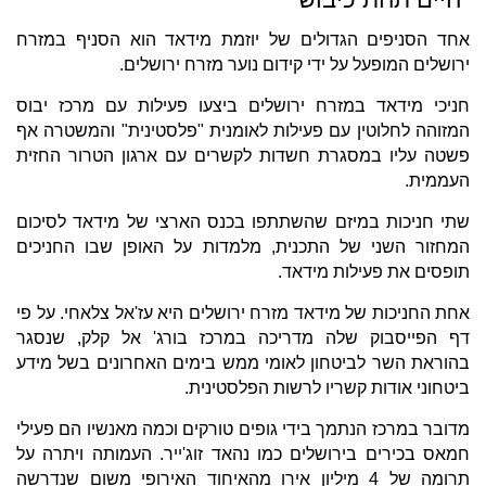
אחד הסניפים הגדולים של יוזמת מידאד הוא הסניף במזרח
ירושלים המופעל על ידי קידום נוער מזרח ירושלים.
חניכי מידאד במזרח ירושלים ביצעו פעילות עם מרכז יבוס
המזוהה לחלוטין עם פעילות לאומנית "פלסטינית" והמשטרה אף
פשטה עליו במסגרת חשדות לקשרים עם ארגון הטרור החזית
העממית.
שתי חניכות במיזם שהשתתפו בכנס הארצי של מידאד לסיכום
המחזור השני של התכנית, מלמדות על האופן שבו החניכים
תופסים את פעילות מידאד.
אחת החניכות של מידאד מזרח ירושלים היא עז'אל צלאחי. על פי
דף הפייסבוק שלה מדריכה במרכז בורג' אל קלק, שנסגר
בהוראת השר לביטחון לאומי ממש בימים האחרונים בשל מידע
ביטחוני אודות קשריו לרשות הפלסטינית.
מדובר במרכז הנתמך בידי גופים טורקים וכמה מאנשיו הם פעילי
חמאס בכירים בירושלים כמו נהאד זוג'ייר. העמותה ויתרה על
תרומה של 4 מיליון אירו מהאיחוד האירופי משום שנדרשה