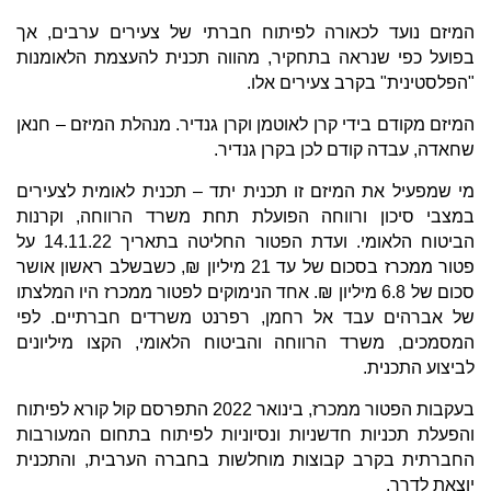
המיזם נועד לכאורה לפיתוח חברתי של צעירים ערבים, אך
בפועל כפי שנראה בתחקיר, מהווה תכנית להעצמת הלאומנות
"הפלסטינית" בקרב צעירים אלו.
המיזם מקודם בידי קרן לאוטמן וקרן גנדיר. מנהלת המיזם – חנאן
שחאדה, עבדה קודם לכן בקרן גנדיר.
מי שמפעיל את המיזם זו תכנית יתד – תכנית לאומית לצעירים
במצבי סיכון ורווחה הפועלת תחת משרד הרווחה, וקרנות
הביטוח הלאומי. ועדת הפטור החליטה בתאריך 14.11.22 על
פטור ממכרז בסכום של עד 21 מיליון ₪, כשבשלב ראשון אושר
סכום של 6.8 מיליון ₪. אחד הנימוקים לפטור ממכרז היו המלצתו
של אברהים עבד אל רחמן, רפרנט משרדים חברתיים. לפי
המסמכים, משרד הרווחה והביטוח הלאומי, הקצו מיליונים
לביצוע התכנית.
בעקבות הפטור ממכרז, בינואר 2022 התפרסם קול קורא לפיתוח
והפעלת תכניות חדשניות ונסיוניות לפיתוח בתחום המעורבות
החברתית בקרב קבוצות מוחלשות בחברה הערבית, והתכנית
יוצאת לדרך.