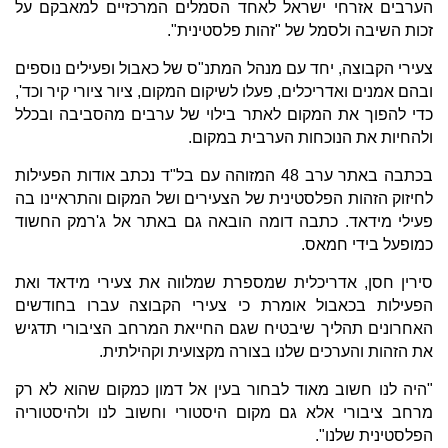
הערבים אזרחי ישראל לאחד הסמלים המרכזיים למאבקם על
זכות השיבה ולסמל של "זהות פלסטינית".
צעירי הקבוצה, יחד עם מנהל המתנ"ס של כאבול ופעילים נוספים
ובהם אמנים ואדריכלים, פעלו לשיקום המקום, ציור ציורי קיר וכד',
כדי להפוך את המקום לאתר בילוי של ערבים מהסביבה ובכלל
ולהחיות את הנוכחות הערבית במקום.
בכתבה באתר ערב 48 המזוהה עם בל"ד נכתב אודות הפעילות
לחיזוק הזהות הפלסטינית של הצעירים ושל המקום והתראיינו בה
פעילי מידאד. כתבה דומה הובאה גם באתר אל ג'רמק החשוד
כמופעל בידי חמאס.
סירין חסן, אדריכלית שמספרת שמלווה את צעירי מידאד ואת
הפעילות בכאבול אומרת כי צעירי הקבוצה עברו בחודשים
האחרונים תהליך שיבטיח שגם החייאת המרחב הציבורי תדגיש
את הזהות והערכים שלנו בצורה מקצועית וקהילתית.
"היה לנו חשוב מאוד לבחור בעין אל דמון כמקום שהוא לא רק
מרחב ציבורי אלא גם מקום היסטורי וחשוב לנו ולהיסטוריה
הפלסטינית שלנו".