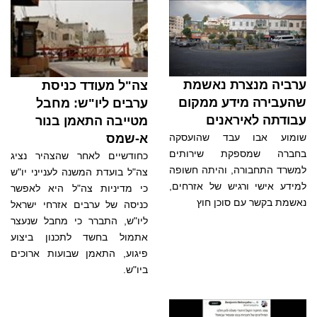
ערביה מנצרת נאשמת
צה"ל מעודד כניסת
שהעבירה מידע ממקום
ערבים ליו"ש: מחבל
עבודתה לאיראנים
מטייבה התאמן בנור
שומוע אבו עבד שהועסקה
א-שמס
בחברה שמספקת שירותים
כחודשיים לאחר שהצהיר נציג
למשרד התחבורה, והיתה חשופה
צה"ל בועדת המשנה לענייני יו"ש
למידע אישי ורגיש של אזרחים,
כי מדיניות צה"ל היא לאפשר
נאשמת בקשר עם סוכן חוץ
כניסה של ערבים אזרחי ישראל
ליו"ש, התברר כי מחבל שנעצר
אתמול בחשד לתכנון ביצוע
פיגוע, התאמן שבועות ארוכים
ביו"ש.