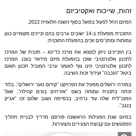
זהות, שייכות ואקטיביזם
המיזם החל לפעול בפועל בסוף השנה הלועזית 2022.
התוכנית מופעלת ב-14 ישובים ערבים בהם זכיינים מקומיים כגון
עמותות ומתנ"סים זוכים בהפעלת התוכנית.
בין הזכיינים ניתן למצוא את מרכז כד'ינא – תכנית של המרכז
לתכנון אלטרנטיבי שזכו בהפעלת מיזם מידאד בעכו. המרכז
לתכנון אלטרנטיבי הינו גוף לאומני ערבי המוביל תכנון תואם
ביטול "הנכבה" ועידוד זכות השיבה.
במזרח ירושלים מפעיל את הפרויקט "קידום נוער ירושלים", בלוד
זכתה בתכנית עמותה בשם "אזרחים בונים קהילה", שעל
המנכ"לית שלה עוד נרחיב. בכסייפה ושגב שלום זכו "אג'יק
בנגב".
בסיום שנת הפעילות הראשונה פורסם מדריך לבניית תהליך
המפגשים עם קבוצת הצעירים והצעירות.