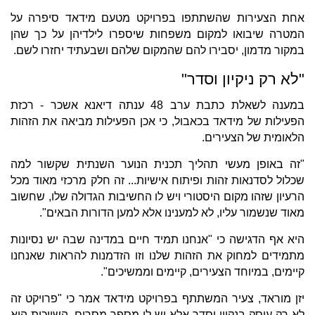
אחת הצעירות שהשתתפו בפרויקט מטעם מידאד סיפרה על
המטרה שיבואו למקום משפחות שיספרו לילדיהן על כך שהן
במקור מדמון, יסבירו להם שהמקום שלהם ושבעתיד יחזרו לשם.
"לא רק ניקיון וסדר"
במענה לשאלת כתבת ערב 48 ענתה דיאנא אשכר - רכזת
הפעילות של מידאד בכאבול, כי אכן הפעילות מביאה את הזהות
הלאומית של הצעירים.
"זה באופן מעשי תהליך תכנית הנוער השנתית שקשור למה
שכלול לסדנאות זהות ופיתוח אישיות... זה חלק מרכזי מאוד מכל
הרעיון שזהו מקום היסטורי ויש לו החשיבות הגדולה שלו, שחשוב
מאוד שנשמור עליו, לא למענינו אלא למען הדורות הבאים".
היא אף הדגישה כי "אנחנו תמיד חיים במדינה שבה יש נסיונות
מתמידים למחוק את הזהות שלנו וזו הזדמנות להראות שאנחנו
קיימים, במיוחד הצעירים, קיימים וממשיכים".
יזן מוראד, צעיר המשתתף בפרויקט מידאד אמר כי "פרויקט זה
לא רק עוסק בנקיון וסדר אלא יש לו מספר מסרים. השייכות היא