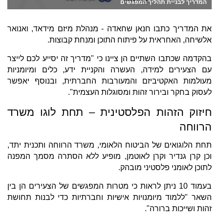
המדריך לבניית תהליך המפגשים
את המדריך כתבו חנאן שחאדה - מנהלת מיזם מידאד, ואנואר
אלשיחה, האחראית על פיתוח התוכן ומנחת קבוצות.
בהקדמה שכתבו השתיים הן ציינו כי "מדריך זה יסייע לכם לייצר
עם הצעירים למידה, העשרה והקניית ידע, כלים ומיומניות
מעולמות האקטיביזם והמעורבות החברתית, ובנוסף יאפשר
לעסוק בחקר ובירור זהות ומסוגלות העצמית".
חיזוק הזהות הפלסטינית – תחת לוגו משרד
הרווחה
תחת הלוגואים של הביטוח הלאומי, משרד הרווחה ותכנית יתד,
וכן קרן גנדיר וקרן לאוטמן, מופיע ללא הסתרה מסמך המפנה
לתוכן לאומני פלסטיני מובהק.
בעמוד 10 ניתן לראות כי מטרות המפגשים של הצעירים הן בין
השאר "ללמוד מיומנויות אישיות וחברתיות כדי לבנות תחושת
זהות ושייכות ברורה".